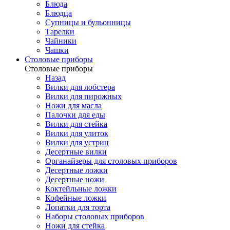
Блюда
Блюдца
Супницы и бульонницы
Тарелки
Чайники
Чашки
Cтоловые приборы
Cтоловые приборы
Назад
Вилки для лобстера
Вилки для пирожных
Ножи для масла
Палочки для еды
Вилки для стейка
Вилки для улиток
Вилки для устриц
Десертные вилки
Органайзеры для столовых приборов
Десертные ложки
Десертные ножи
Коктейльные ложки
Кофейные ложки
Лопатки для торта
Наборы столовых приборов
Ножи для стейка