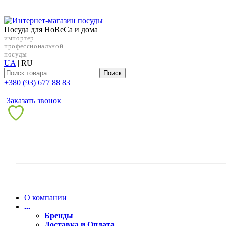
Посуда для HoReCa и дома
импортер
профессиональной
посуды
UA
|
RU
Поиск
+38‎0 (93) 677 88 83
Заказать звонок
О компании
...
Бренды
Доставка и Оплата