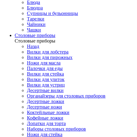
Блюда
Блюдца
Супницы и бульонницы
Тарелки
Чайники
Чашки
Cтоловые приборы
Cтоловые приборы
Назад
Вилки для лобстера
Вилки для пирожных
Ножи для масла
Палочки для еды
Вилки для стейка
Вилки для улиток
Вилки для устриц
Десертные вилки
Органайзеры для столовых приборов
Десертные ложки
Десертные ножи
Коктейльные ложки
Кофейные ложки
Лопатки для торта
Наборы столовых приборов
Ножи для стейка