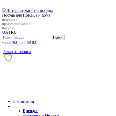
Посуда для HoReCa и дома
импортер
профессиональной
посуды
UA
|
RU
Поиск
+38‎0 (93) 677 88 83
Заказать звонок
О компании
...
Бренды
Доставка и Оплата