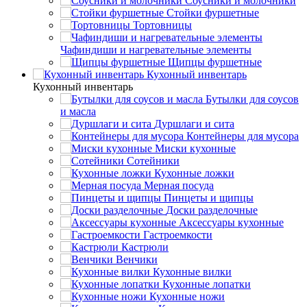
Соусники и молочники
Стойки фуршетные
Тортовницы
Чафиндиши и нагревательные элементы
Щипцы фуршетные
Кухонный инвентарь
Кухонный инвентарь
Бутылки для соусов
и масла
Дуршлаги и сита
Контейнеры для мусора
Миски кухонные
Сотейники
Кухонные ложки
Мерная посуда
Пинцеты и щипцы
Доски разделочные
Аксессуары кухонные
Гастроемкости
Кастрюли
Венчики
Кухонные вилки
Кухонные лопатки
Кухонные ножи