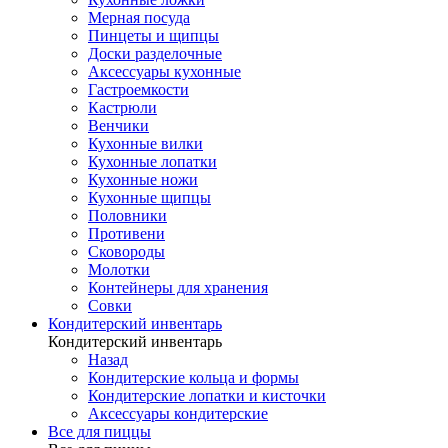
Мерная посуда
Пинцеты и щипцы
Доски разделочные
Аксессуары кухонные
Гастроемкости
Кастрюли
Венчики
Кухонные вилки
Кухонные лопатки
Кухонные ножи
Кухонные щипцы
Половники
Противени
Сковороды
Молотки
Контейнеры для хранения
Совки
Кондитерский инвентарь
Кондитерский инвентарь
Назад
Кондитерские кольца и формы
Кондитерские лопатки и кисточки
Аксессуары кондитерские
Все для пиццы