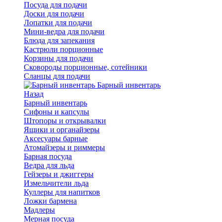
Посуда для подачи
Доски для подачи
Лопатки для подачи
Мини-ведра для подачи
Блюда для запекания
Кастрюли порционные
Корзины для подачи
Сковороды порционные, сотейники
Сланцы для подачи
Барный инвентарь
Назад
Барный инвентарь
Сифоны и капсулы
Штопоры и открывалки
Ящики и органайзеры
Аксесуары барные
Атомайзеры и риммеры
Барная посуда
Ведра для льда
Гейзеры и джиггеры
Измельчители льда
Куллеры для напитков
Ложки бармена
Мадлеры
Мерная посуда