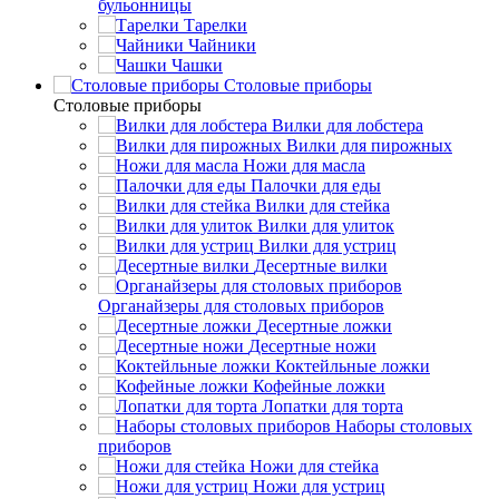
бульонницы
Тарелки
Чайники
Чашки
Cтоловые приборы
Cтоловые приборы
Вилки для лобстера
Вилки для пирожных
Ножи для масла
Палочки для еды
Вилки для стейка
Вилки для улиток
Вилки для устриц
Десертные вилки
Органайзеры для столовых приборов
Десертные ложки
Десертные ножи
Коктейльные ложки
Кофейные ложки
Лопатки для торта
Наборы столовых
приборов
Ножи для стейка
Ножи для устриц