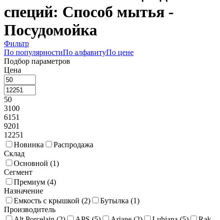
специй: Способ мытья -
Посудомойка
Фильтр
По популярности
По алфавиту
По цене
Подбор параметров
Цена
50
3100
6151
9201
12251
Новинка
Распродажа
Склад
Основной (
1
)
Сегмент
Премиум (
4
)
Назначение
Емкость с крышкой (
2
)
Бутылка (
1
)
Производитель
Alt Porcelain (
2
)
APS (
5
)
Ariane (
2
)
Lubiana (
5
)
Rak