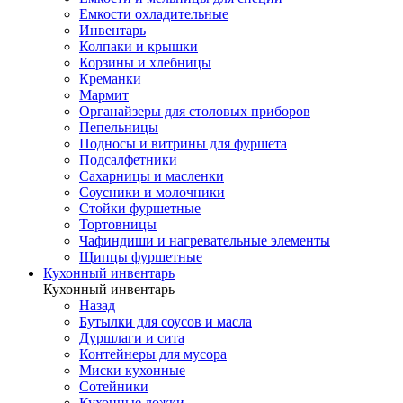
Емкости охладительные
Инвентарь
Колпаки и крышки
Корзины и хлебницы
Креманки
Мармит
Органайзеры для столовых приборов
Пепельницы
Подносы и витрины для фуршета
Подсалфетники
Сахарницы и масленки
Соусники и молочники
Стойки фуршетные
Тортовницы
Чафиндиши и нагревательные элементы
Щипцы фуршетные
Кухонный инвентарь
Кухонный инвентарь
Назад
Бутылки для соусов и масла
Дуршлаги и сита
Контейнеры для мусора
Миски кухонные
Сотейники
Кухонные ложки