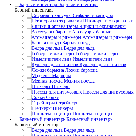
Барный инвентарь
Барный инвентарь
Сифоны и капсулы
Штопоры и открывалки
Ящики и органайзеры
Аксесуары барные
Атомайзеры и риммеры
Барная посуда
Ведра для льда
Гейзеры и джиггеры
Измельчители льда
Куллеры для напитков
Ложки бармена
Мадлеры
Мерная посуда
Питчеры
Прессы для цитрусовых
Совки
Стрейнеры
Шейкеры
Пинцеты и щипцы
Банкетный инвентарь
Банкетный инвентарь
Ведра для льда
Пинцеты и щипцы