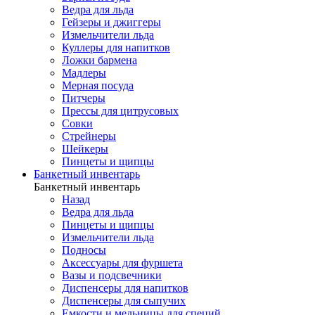
Ведра для льда
Гейзеры и джиггеры
Измельчители льда
Куллеры для напитков
Ложки бармена
Мадлеры
Мерная посуда
Питчеры
Прессы для цитрусовых
Совки
Стрейнеры
Шейкеры
Пинцеты и щипцы
Банкетный инвентарь
Банкетный инвентарь
Назад
Ведра для льда
Пинцеты и щипцы
Измельчители льда
Подносы
Аксессуары для фуршета
Вазы и подсвечники
Диспенсеры для напитков
Диспенсеры для сыпучих
Емкости и мельницы для специй