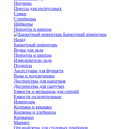
Питчеры
Прессы для цитрусовых
Совки
Стрейнеры
Шейкеры
Пинцеты и щипцы
Банкетный инвентарь
Назад
Банкетный инвентарь
Ведра для льда
Пинцеты и щипцы
Измельчители льда
Подносы
Аксессуары для фуршета
Вазы и подсвечники
Диспенсеры для напитков
Диспенсеры для сыпучих
Емкости и мельницы для специй
Емкости охладительные
Инвентарь
Колпаки и крышки
Корзины и хлебницы
Креманки
Мармит
Органайзеры для столовых приборов