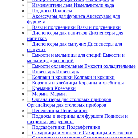
Измельчители льда
Подносы
Аксессуары для
фуршета
Вазы и подсвечники
Диспенсеры для
напитков
Диспенсеры для
сыпучих
Емкости и
мельницы для специй
Емкости охладительные
Инвентарь
Колпаки и крышки
Корзины и хлебницы
Креманки
Мармит
Органайзеры для столовых приборов
Пепельницы
Подносы и
витрины для фуршета
Подсалфетники
Сахарницы и масленки