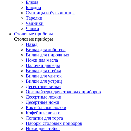
Блюда
Блюдца
Супницы и бульонницы
Тарелки
Чайники
Чашки
Cтоловые приборы
Cтоловые приборы
Назад
Вилки для лобстера
Вилки для пирожных
Ножи для масла
Палочки для еды
Вилки для стейка
Вилки для улиток
Вилки для устриц
Десертные вилки
Органайзеры для столовых приборов
Десертные ложки
Десертные ножи
Коктейльные ложки
Кофейные ложки
Лопатки для торта
Наборы столовых приборов
Ножи для стейка