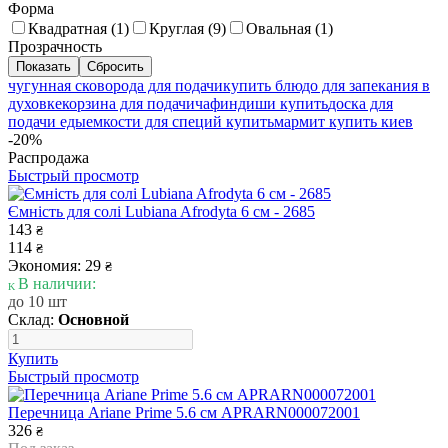
Форма
Квадратная (
1
)
Круглая (
9
)
Овальная (
1
)
Прозрачность
чугунная сковорода для подачи
купить блюдо для запекания в
духовке
корзина для подачи
чафиндиши купить
доска для
подачи еды
емкости для специй купить
мармит купить киев
-20%
Распродажа
Быстрый просмотр
Ємність для солі Lubiana Afrodyta 6 см - 2685
143
₴
114
₴
Экономия: 29
₴
В наличии:
до 10 шт
Склад:
Основной
Купить
Быстрый просмотр
Перечница Ariane Prime 5.6 см APRARN000072001
326
₴