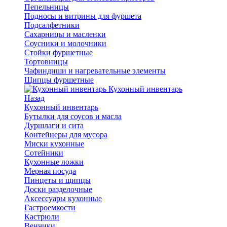
Пепельницы
Подносы и витрины для фуршета
Подсалфетники
Сахарницы и масленки
Соусники и молочники
Стойки фуршетные
Тортовницы
Чафиндиши и нагревательные элементы
Щипцы фуршетные
Кухонный инвентарь
Назад
Кухонный инвентарь
Бутылки для соусов и масла
Дуршлаги и сита
Контейнеры для мусора
Миски кухонные
Сотейники
Кухонные ложки
Мерная посуда
Пинцеты и щипцы
Доски разделочные
Аксессуары кухонные
Гастроемкости
Кастрюли
Венчики