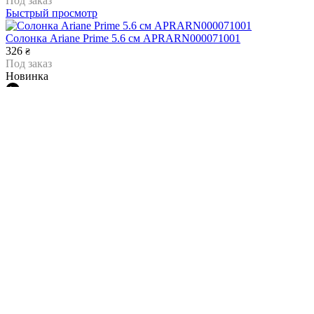
Под заказ
Быстрый просмотр
Солонка Ariane Prime 5.6 см APRARN000071001
326
₴
Под заказ
Новинка
Быстрый просмотр
Емкость для перца с 1 отверстиям APS The Grid 40 мл 40350
221
₴
Под заказ
Новинка
Быстрый просмотр
Емкость для соли с 3 отверстиями APS The Grid 40 мл 40351
221
₴
Под заказ
Новинка
Быстрый просмотр