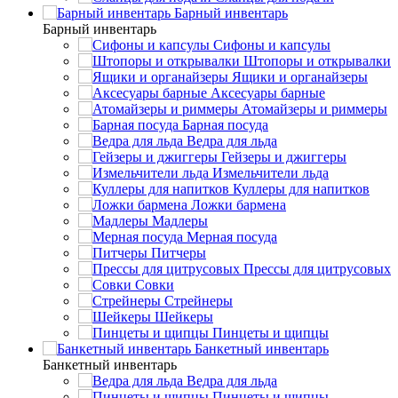
Барный инвентарь
Барный инвентарь
Сифоны и капсулы
Штопоры и открывалки
Ящики и органайзеры
Аксесуары барные
Атомайзеры и риммеры
Барная посуда
Ведра для льда
Гейзеры и джиггеры
Измельчители льда
Куллеры для напитков
Ложки бармена
Мадлеры
Мерная посуда
Питчеры
Прессы для цитрусовых
Совки
Стрейнеры
Шейкеры
Пинцеты и щипцы
Банкетный инвентарь
Банкетный инвентарь
Ведра для льда
Пинцеты и щипцы