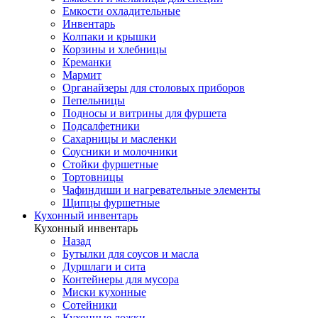
Емкости охладительные
Инвентарь
Колпаки и крышки
Корзины и хлебницы
Креманки
Мармит
Органайзеры для столовых приборов
Пепельницы
Подносы и витрины для фуршета
Подсалфетники
Сахарницы и масленки
Соусники и молочники
Стойки фуршетные
Тортовницы
Чафиндиши и нагревательные элементы
Щипцы фуршетные
Кухонный инвентарь
Кухонный инвентарь
Назад
Бутылки для соусов и масла
Дуршлаги и сита
Контейнеры для мусора
Миски кухонные
Сотейники
Кухонные ложки