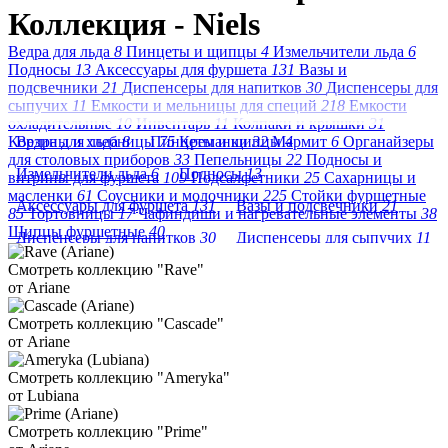
Коллекция - Niels
Ведра для льда
8
Пинцеты и щипцы
4
Измельчители льда
6
Подносы
13
Аксессуары для фуршета
131
Вазы и
подсвечники
21
Диспенсеры для напитков
30
Диспенсеры для
сыпучих
11
Емкости и мельницы для специй
218
Емкости
охладительные
10
Инвентарь
11
Колпаки и крышки
31
Корзины и хлебницы
Ведра для льда
8
Пинцеты и щипцы
75
Креманки
32
Мармит
4
6
Органайзеры
для столовых приборов
33
Пепельницы
22
Подносы и
Измельчители льда
6
Подносы
13
витрины для фуршета
109
Подсалфетники
25
Сахарницы и
масленки
61
Соусники и молочники
225
Стойки фуршетные
Аксессуары для фуршета
131
Вазы и подсвечники
21
85
Тортовницы
17
Чафиндиши и нагревательные элементы
38
Щипцы фуршетные
40
Диспенсеры для напитков
30
Диспенсеры для сыпучих
11
Смотреть коллекцию "Rave"
Емкости и мельницы для специй
218
от Ariane
Емкости охладительные
10
Инвентарь
11
Смотреть коллекцию "Cascade"
Колпаки и крышки
31
Корзины и хлебницы
75
от Ariane
Креманки
32
Мармит
6
Смотреть коллекцию "Ameryka"
от Lubiana
Органайзеры для столовых приборов
33
Пепельницы
22
Подносы и витрины для фуршета
109
Подсалфетники
25
Смотреть коллекцию "Prime"