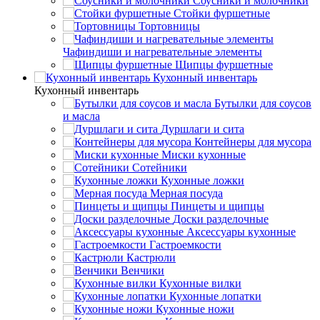
Соусники и молочники
Стойки фуршетные
Тортовницы
Чафиндиши и нагревательные элементы
Щипцы фуршетные
Кухонный инвентарь
Кухонный инвентарь
Бутылки для соусов
и масла
Дуршлаги и сита
Контейнеры для мусора
Миски кухонные
Сотейники
Кухонные ложки
Мерная посуда
Пинцеты и щипцы
Доски разделочные
Аксессуары кухонные
Гастроемкости
Кастрюли
Венчики
Кухонные вилки
Кухонные лопатки
Кухонные ножи