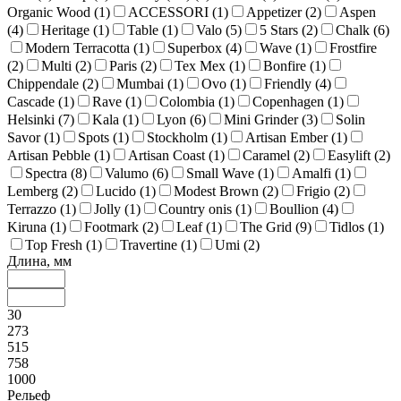
Organic Wood (
1
)
ACCESSORI (
1
)
Appetizer (
2
)
Aspen
(
4
)
Heritage (
1
)
Table (
1
)
Valo (
5
)
5 Stars (
2
)
Chalk (
6
)
Modern Terracotta (
1
)
Superbox (
4
)
Wave (
1
)
Frostfire
(
2
)
Multi (
2
)
Paris (
2
)
Tex Mex (
1
)
Bonfire (
1
)
Chippendale (
2
)
Mumbai (
1
)
Ovo (
1
)
Friendly (
4
)
Cascade (
1
)
Rave (
1
)
Colombia (
1
)
Copenhagen (
1
)
Helsinki (
7
)
Kala (
1
)
Lyon (
6
)
Mini Grinder (
3
)
Solin
Savor (
1
)
Spots (
1
)
Stockholm (
1
)
Artisan Ember (
1
)
Artisan Pebble (
1
)
Artisan Coast (
1
)
Caramel (
2
)
Easylift (
2
)
Spectra (
8
)
Valumo (
6
)
Small Wave (
1
)
Amalfi (
1
)
Lemberg (
2
)
Lucido (
1
)
Modest Brown (
2
)
Frigio (
2
)
Terrazzo (
1
)
Jolly (
1
)
Country onis (
1
)
Boullion (
4
)
Kiruna (
1
)
Footmark (
2
)
Leaf (
1
)
The Grid (
9
)
Tidlos (
1
)
Top Fresh (
1
)
Travertine (
1
)
Umi (
2
)
Длина, мм
30
273
515
758
1000
Рельеф