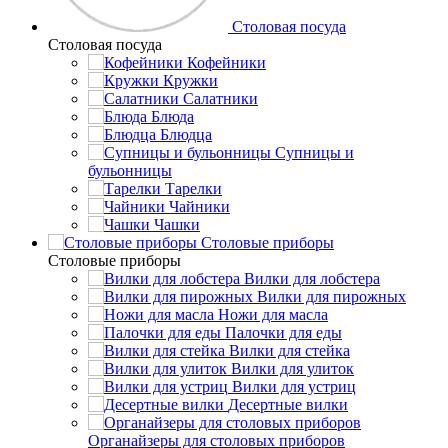
Столовая посуда
Столовая посуда
Кофейники
Кружки
Салатники
Блюда
Блюдца
Супницы и
бульонницы
Тарелки
Чайники
Чашки
Cтоловые приборы
Cтоловые приборы
Вилки для лобстера
Вилки для пирожных
Ножи для масла
Палочки для еды
Вилки для стейка
Вилки для улиток
Вилки для устриц
Десертные вилки
Органайзеры для столовых приборов