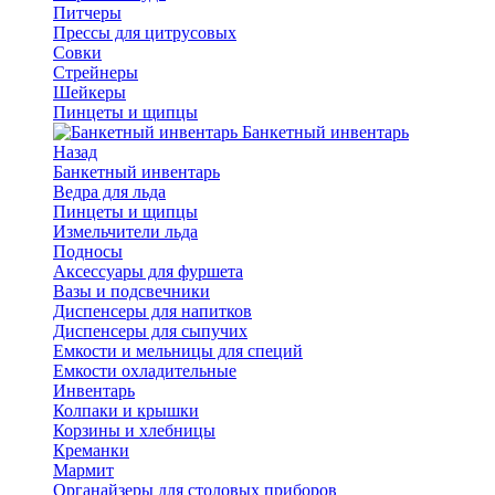
Питчеры
Прессы для цитрусовых
Совки
Стрейнеры
Шейкеры
Пинцеты и щипцы
Банкетный инвентарь
Назад
Банкетный инвентарь
Ведра для льда
Пинцеты и щипцы
Измельчители льда
Подносы
Аксессуары для фуршета
Вазы и подсвечники
Диспенсеры для напитков
Диспенсеры для сыпучих
Емкости и мельницы для специй
Емкости охладительные
Инвентарь
Колпаки и крышки
Корзины и хлебницы
Креманки
Мармит
Органайзеры для столовых приборов