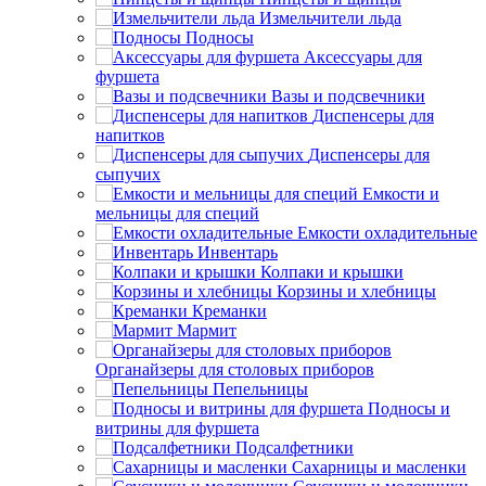
Измельчители льда
Подносы
Аксессуары для
фуршета
Вазы и подсвечники
Диспенсеры для
напитков
Диспенсеры для
сыпучих
Емкости и
мельницы для специй
Емкости охладительные
Инвентарь
Колпаки и крышки
Корзины и хлебницы
Креманки
Мармит
Органайзеры для столовых приборов
Пепельницы
Подносы и
витрины для фуршета
Подсалфетники
Сахарницы и масленки