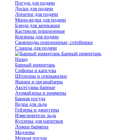
Посуда для подачи
Доски для подачи
Лопатки для подачи
Мини-ведра для подачи
Блюда для запекания
Кастрюли порционные
Корзины для подачи
Сковороды порционные, сотейники
Сланцы для подачи
Барный инвентарь
Назад
Барный инвентарь
Сифоны и капсулы
Штопоры и открывалки
Ящики и органайзеры
Аксесуары барные
Атомайзеры и риммеры
Барная посуда
Ведра для льда
Гейзеры и джиггеры
Измельчители льда
Куллеры для напитков
Ложки бармена
Мадлеры
Мерная посуда