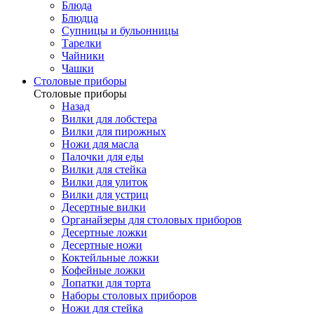
Блюда
Блюдца
Супницы и бульонницы
Тарелки
Чайники
Чашки
Cтоловые приборы
Cтоловые приборы
Назад
Вилки для лобстера
Вилки для пирожных
Ножи для масла
Палочки для еды
Вилки для стейка
Вилки для улиток
Вилки для устриц
Десертные вилки
Органайзеры для столовых приборов
Десертные ложки
Десертные ножи
Коктейльные ложки
Кофейные ложки
Лопатки для торта
Наборы столовых приборов
Ножи для стейка