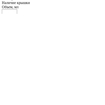
Наличие крышки
Объем, мл
0.06
3750.06
7500.06
11250.06
15000
Доп. материал
Материал
PE (Polyethyl.) (
1
)
Механизм измельчения
Вес
0.05
265.05
530.05
795.05
1060
Индукционная плита
Цвет ручки
Нон-слип покрытие