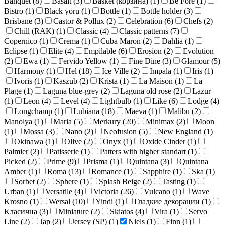
Banquet (
8
)
Basalt (
3
)
Basket (корзина) (
1
)
Be Fore (
1
)
Bistro (
1
)
Black yoru (
1
)
Bottle (
1
)
Bottle holder (
3
)
Brisbane (
3
)
Castor & Рollux (
2
)
Celebration (
6
)
Chefs (
2
)
Chill (RAK) (
1
)
Classic (
4
)
Classic patterns (
7
)
Copernico (
1
)
Crema (
1
)
Cuba Maron (
2
)
Dahlia (
1
)
Eclipse (
1
)
Elite (
4
)
Empilable (
6
)
Erosion (
2
)
Evolution
(
2
)
Ewa (
1
)
Fervido Yellow (
1
)
Fine Dine (
3
)
Glamour (
5
)
Harmony (
1
)
Hel (
18
)
Ice Ville (
2
)
Impala (
1
)
Iris (
1
)
Ivoris (
1
)
Kaszub (
2
)
Krista (
1
)
La Maison (
1
)
La
Plage (
1
)
Laguna blue-grey (
2
)
Laguna old rose (
2
)
Lazur
(
1
)
Leon (
4
)
Level (
4
)
Lightbulb (
1
)
Like (
6
)
Lodge (
4
)
Longchamp (
1
)
Lubiana (
18
)
Maeva (
1
)
Malibu (
2
)
Manolya (
1
)
Maria (
5
)
Merkury (
20
)
Minimax (
2
)
Moon
(
1
)
Mossa (
3
)
Nano (
2
)
Neofusion (
5
)
New England (
1
)
Okinawa (
1
)
Olive (
2
)
Onyx (
1
)
Oxide Cinder (
1
)
Palmier (
2
)
Patisserie (
1
)
Patters with higher standart (
1
)
Picked (
2
)
Prime (
9
)
Prisma (
1
)
Quintana (
3
)
Quintana
Amber (
1
)
Roma (
13
)
Romance (
1
)
Sapphire (
1
)
Ska (
1
)
Sorbet (
2
)
Sphere (
1
)
Splash Beige (
2
)
Tasting (
1
)
Urban (
1
)
Versatile (
4
)
Victoria (
26
)
Vulcano (
1
)
Wave
Krosno (
1
)
Wersal (
10
)
Yindi (
1
)
Гладкие декорации (
1
)
Класична (
3
)
Miniature (
2
)
Skiatos (
4
)
Vira (
1
)
Servo
Line (
2
)
Jap (
2
)
Jersey (SP) (
1
)
Niels (
1
)
Finn (
1
)