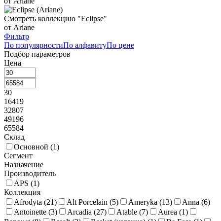
от Ariane
Сахарницы и масленки
61
Соусники и молочники
225
Смотреть коллекцию "Eclipse"
Стойки фуршетные
85
Тортовницы
17
от Ariane
Фильтр
Чафиндиши и нагревательные элементы
38
По популярности
По алфавиту
По цене
Подбор параметров
Щипцы фуршетные
40
Цена
30
16419
32807
49196
65584
Склад
Основной (
1
)
Сегмент
Назначение
Производитель
APS (
1
)
Коллекция
Afrodyta (
21
)
Alt Porcelain (
5
)
Ameryka (
13
)
Anna (
6
)
Antoinette (
3
)
Arcadia (
27
)
Atable (
7
)
Aurea (
1
)