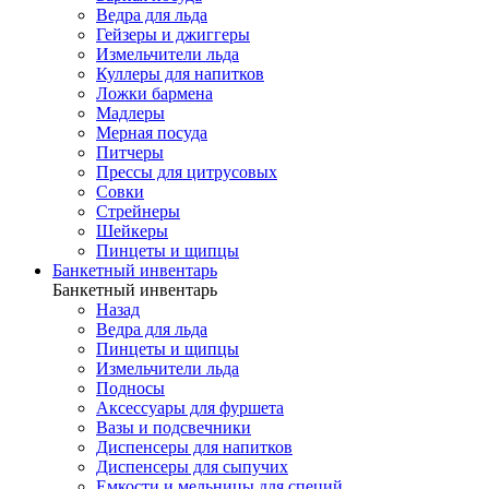
Ведра для льда
Гейзеры и джиггеры
Измельчители льда
Куллеры для напитков
Ложки бармена
Мадлеры
Мерная посуда
Питчеры
Прессы для цитрусовых
Совки
Стрейнеры
Шейкеры
Пинцеты и щипцы
Банкетный инвентарь
Банкетный инвентарь
Назад
Ведра для льда
Пинцеты и щипцы
Измельчители льда
Подносы
Аксессуары для фуршета
Вазы и подсвечники
Диспенсеры для напитков
Диспенсеры для сыпучих
Емкости и мельницы для специй