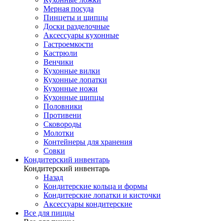
Мерная посуда
Пинцеты и щипцы
Доски разделочные
Аксессуары кухонные
Гастроемкости
Кастрюли
Венчики
Кухонные вилки
Кухонные лопатки
Кухонные ножи
Кухонные щипцы
Половники
Противени
Сковороды
Молотки
Контейнеры для хранения
Совки
Кондитерский инвентарь
Кондитерский инвентарь
Назад
Кондитерские кольца и формы
Кондитерские лопатки и кисточки
Аксессуары кондитерские
Все для пиццы