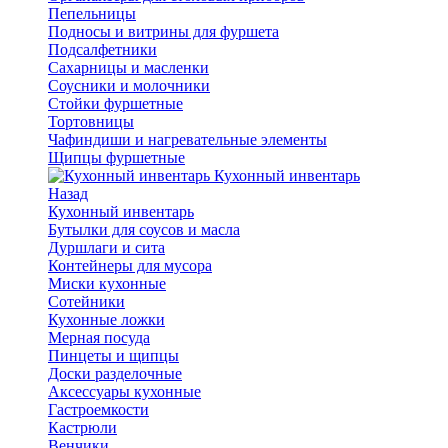
Пепельницы
Подносы и витрины для фуршета
Подсалфетники
Сахарницы и масленки
Соусники и молочники
Стойки фуршетные
Тортовницы
Чафиндиши и нагревательные элементы
Щипцы фуршетные
Кухонный инвентарь
Назад
Кухонный инвентарь
Бутылки для соусов и масла
Дуршлаги и сита
Контейнеры для мусора
Миски кухонные
Сотейники
Кухонные ложки
Мерная посуда
Пинцеты и щипцы
Доски разделочные
Аксессуары кухонные
Гастроемкости
Кастрюли
Венчики