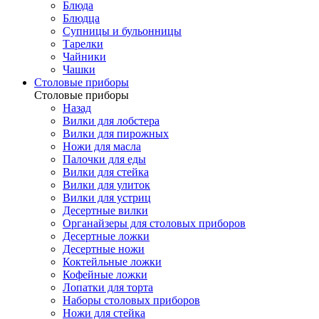
Блюда
Блюдца
Супницы и бульонницы
Тарелки
Чайники
Чашки
Cтоловые приборы
Cтоловые приборы
Назад
Вилки для лобстера
Вилки для пирожных
Ножи для масла
Палочки для еды
Вилки для стейка
Вилки для улиток
Вилки для устриц
Десертные вилки
Органайзеры для столовых приборов
Десертные ложки
Десертные ножи
Коктейльные ложки
Кофейные ложки
Лопатки для торта
Наборы столовых приборов
Ножи для стейка