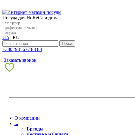
Посуда для HoReCa и дома
импортер
профессиональной
посуды
UA
|
RU
Поиск
+38‎0 (93) 677 88 83
Заказать звонок
О компании
...
Бренды
Доставка и Оплата