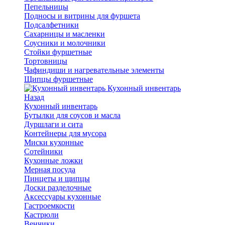
Пепельницы
Подносы и витрины для фуршета
Подсалфетники
Сахарницы и масленки
Соусники и молочники
Стойки фуршетные
Тортовницы
Чафиндиши и нагревательные элементы
Щипцы фуршетные
Кухонный инвентарь
Назад
Кухонный инвентарь
Бутылки для соусов и масла
Дуршлаги и сита
Контейнеры для мусора
Миски кухонные
Сотейники
Кухонные ложки
Мерная посуда
Пинцеты и щипцы
Доски разделочные
Аксессуары кухонные
Гастроемкости
Кастрюли
Венчики