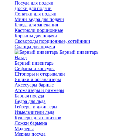
Посуда для подачи
Доски для подачи
Лопатки для подачи
Мини-ведра для подачи
Блюда для запекания
Кастрюли порционные
Корзины для подачи
Сковороды порционные, сотейники
Сланцы для подачи
Барный инвентарь
Назад
Барный инвентарь
Сифоны и капсулы
Штопоры и открывалки
Ящики и органайзеры
Аксесуары барные
Атомайзеры и риммеры
Барная посуда
Ведра для льда
Гейзеры и джиггеры
Измельчители льда
Куллеры для напитков
Ложки бармена
Мадлеры
Мерная посуда