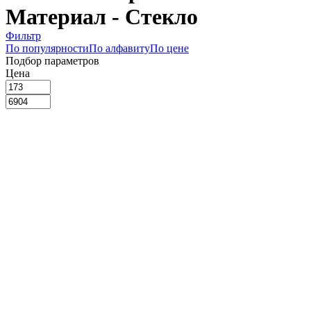
Материал - Стекло
Фильтр
По популярности
По алфавиту
По цене
Подбор параметров
Цена
173
1856
3539
5221
6904
Склад
Сегмент
Назначение
Крышка (
1
)
Производитель
Lacor (
1
)
Tomgast (
1
)
Длина, мм
295
354