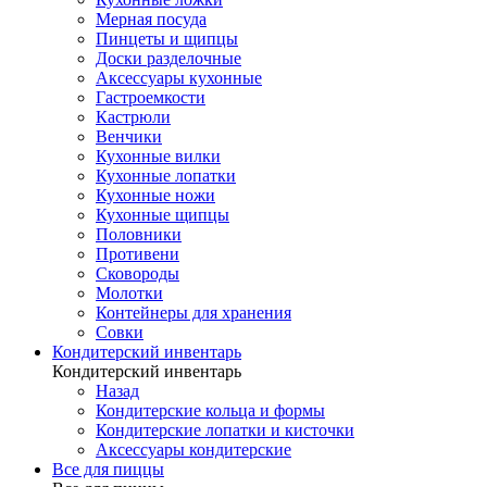
Мерная посуда
Пинцеты и щипцы
Доски разделочные
Аксессуары кухонные
Гастроемкости
Кастрюли
Венчики
Кухонные вилки
Кухонные лопатки
Кухонные ножи
Кухонные щипцы
Половники
Противени
Сковороды
Молотки
Контейнеры для хранения
Совки
Кондитерский инвентарь
Кондитерский инвентарь
Назад
Кондитерские кольца и формы
Кондитерские лопатки и кисточки
Аксессуары кондитерские
Все для пиццы