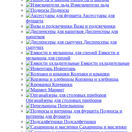
Измельчители льда
Подносы
Аксессуары для
фуршета
Вазы и подсвечники
Диспенсеры для
напитков
Диспенсеры для
сыпучих
Емкости и
мельницы для специй
Емкости охладительные
Инвентарь
Колпаки и крышки
Корзины и хлебницы
Креманки
Мармит
Органайзеры для столовых приборов
Пепельницы
Подносы и
витрины для фуршета
Подсалфетники
Сахарницы и масленки