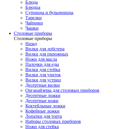
Блюда
Блюдца
Супницы и бульонницы
Тарелки
Чайники
Чашки
Cтоловые приборы
Cтоловые приборы
Назад
Вилки для лобстера
Вилки для пирожных
Ножи для масла
Палочки для еды
Вилки для стейка
Вилки для улиток
Вилки для устриц
Десертные вилки
Органайзеры для столовых приборов
Десертные ложки
Десертные ножи
Коктейльные ложки
Кофейные ложки
Лопатки для торта
Наборы столовых приборов
Ножи для стейка