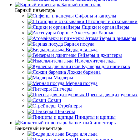
Барный инвентарь
Барный инвентарь
Сифоны и капсулы
Штопоры и открывалки
Ящики и органайзеры
Аксесуары барные
Атомайзеры и риммеры
Барная посуда
Ведра для льда
Гейзеры и джиггеры
Измельчители льда
Куллеры для напитков
Ложки бармена
Мадлеры
Мерная посуда
Питчеры
Прессы для цитрусовых
Совки
Стрейнеры
Шейкеры
Пинцеты и щипцы
Банкетный инвентарь
Банкетный инвентарь
Ведра для льда
Пинцеты и щипцы