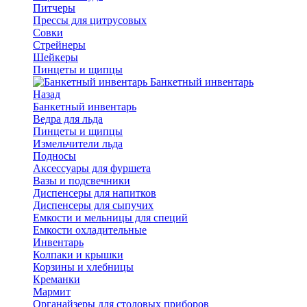
Питчеры
Прессы для цитрусовых
Совки
Стрейнеры
Шейкеры
Пинцеты и щипцы
Банкетный инвентарь
Назад
Банкетный инвентарь
Ведра для льда
Пинцеты и щипцы
Измельчители льда
Подносы
Аксессуары для фуршета
Вазы и подсвечники
Диспенсеры для напитков
Диспенсеры для сыпучих
Емкости и мельницы для специй
Емкости охладительные
Инвентарь
Колпаки и крышки
Корзины и хлебницы
Креманки
Мармит
Органайзеры для столовых приборов