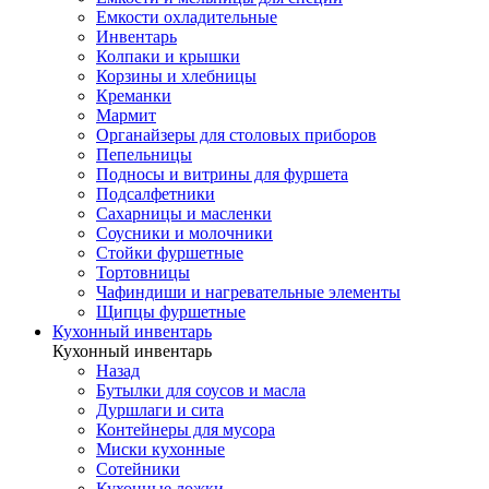
Емкости охладительные
Инвентарь
Колпаки и крышки
Корзины и хлебницы
Креманки
Мармит
Органайзеры для столовых приборов
Пепельницы
Подносы и витрины для фуршета
Подсалфетники
Сахарницы и масленки
Соусники и молочники
Стойки фуршетные
Тортовницы
Чафиндиши и нагревательные элементы
Щипцы фуршетные
Кухонный инвентарь
Кухонный инвентарь
Назад
Бутылки для соусов и масла
Дуршлаги и сита
Контейнеры для мусора
Миски кухонные
Сотейники
Кухонные ложки