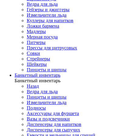
Ведра для льда
Гейзеры и джиггеры
Измельчители льда
Куллеры для напитков
Ложки бармена
Мадлеры
Мерная посуда
Питчеры
Прессы для цитрусовых
Совки
Стрейнеры
Шейкеры
Пинцеты и щипцы
Банкетный инвентарь
Банкетный инвентарь
Назад
Ведра для льда
Пинцеты и щипцы
Измельчители льда
Подносы
Аксессуары для фуршета
Вазы и подсвечники
Диспенсеры для напитков
Диспенсеры для сыпучих
Емкости и мельницы для специй