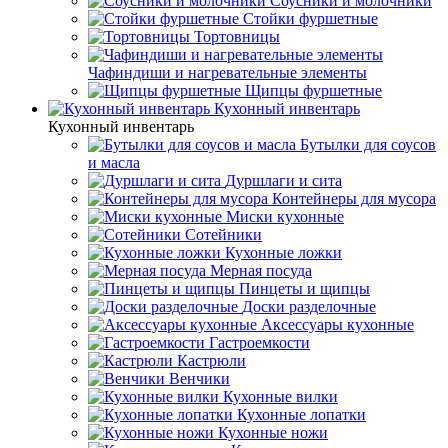
Соусники и молочники
Стойки фуршетные
Тортовницы
Чафиндиши и нагревательные элементы
Щипцы фуршетные
Кухонный инвентарь
Кухонный инвентарь
Бутылки для соусов
и масла
Дуршлаги и сита
Контейнеры для мусора
Миски кухонные
Сотейники
Кухонные ложки
Мерная посуда
Пинцеты и щипцы
Доски разделочные
Аксессуары кухонные
Гастроемкости
Кастрюли
Венчики
Кухонные вилки
Кухонные лопатки
Кухонные ножи