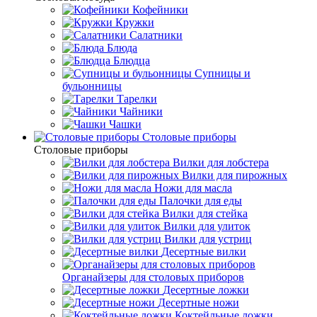
Кофейники
Кружки
Салатники
Блюда
Блюдца
Супницы и
бульонницы
Тарелки
Чайники
Чашки
Cтоловые приборы
Cтоловые приборы
Вилки для лобстера
Вилки для пирожных
Ножи для масла
Палочки для еды
Вилки для стейка
Вилки для улиток
Вилки для устриц
Десертные вилки
Органайзеры для столовых приборов
Десертные ложки
Десертные ножи
Коктейльные ложки