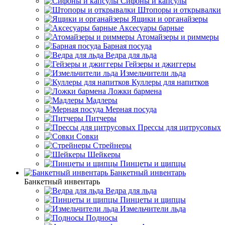
Сифоны и капсулы
Штопоры и открывалки
Ящики и органайзеры
Аксесуары барные
Атомайзеры и риммеры
Барная посуда
Ведра для льда
Гейзеры и джиггеры
Измельчители льда
Куллеры для напитков
Ложки бармена
Мадлеры
Мерная посуда
Питчеры
Прессы для цитрусовых
Совки
Стрейнеры
Шейкеры
Пинцеты и щипцы
Банкетный инвентарь
Банкетный инвентарь
Ведра для льда
Пинцеты и щипцы
Измельчители льда
Подносы