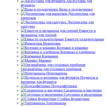
Аксессуары для
фуршета
Вазы и подсвечники
Диспенсеры для
напитков
Диспенсеры для
сыпучих
Емкости и
мельницы для специй
Емкости охладительные
Инвентарь
Колпаки и крышки
Корзины и хлебницы
Креманки
Мармит
Органайзеры для столовых приборов
Пепельницы
Подносы и
витрины для фуршета
Подсалфетники
Сахарницы и масленки
Соусники и молочники
Стойки фуршетные
Тортовницы