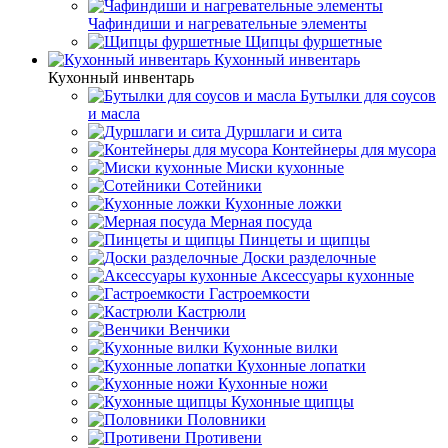
Чафиндиши и нагревательные элементы
Щипцы фуршетные
Кухонный инвентарь
Кухонный инвентарь
Бутылки для соусов
и масла
Дуршлаги и сита
Контейнеры для мусора
Миски кухонные
Сотейники
Кухонные ложки
Мерная посуда
Пинцеты и щипцы
Доски разделочные
Аксессуары кухонные
Гастроемкости
Кастрюли
Венчики
Кухонные вилки
Кухонные лопатки
Кухонные ножи
Кухонные щипцы
Половники
Противени