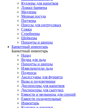
Куллеры для напитков
Ложки бармена
Мадлеры
Мерная посуда
Питчеры
Прессы для цитрусовых
Совки
Стрейнеры
Шейкеры
Пинцеты и щипцы
Банкетный инвентарь
Банкетный инвентарь
Назад
Ведра для льда
Пинцеты и щипцы
Измельчители льда
Подносы
Аксессуары для фуршета
Вазы и подсвечники
Диспенсеры для напитков
Диспенсеры для сыпучих
Емкости и мельницы для специй
Емкости охладительные
Инвентарь
Колпаки и крышки