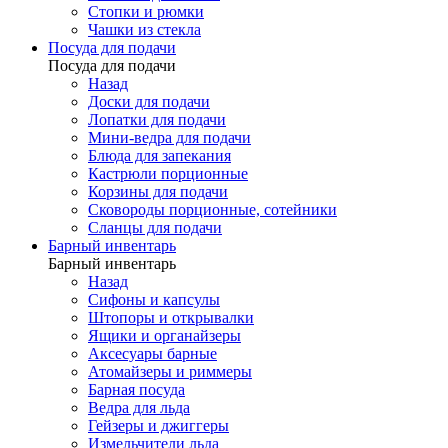
Стопки и рюмки
Чашки из стекла
Посуда для подачи
Посуда для подачи
Назад
Доски для подачи
Лопатки для подачи
Мини-ведра для подачи
Блюда для запекания
Кастрюли порционные
Корзины для подачи
Сковороды порционные, сотейники
Сланцы для подачи
Барный инвентарь
Барный инвентарь
Назад
Сифоны и капсулы
Штопоры и открывалки
Ящики и органайзеры
Аксесуары барные
Атомайзеры и риммеры
Барная посуда
Ведра для льда
Гейзеры и джиггеры
Измельчители льда