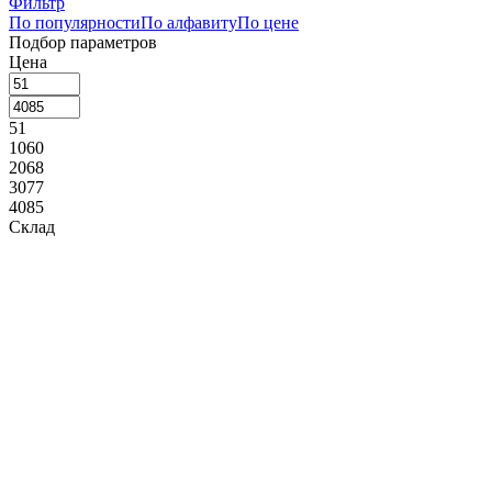
Фильтр
По популярности
По алфавиту
По цене
Подбор параметров
Цена
51
1060
2068
3077
4085
Склад
Сегмент
Назначение
Производитель
APS (
45
)
Cosy&Trendy (
1
)
FoREST (
27
)
Lacor (
1
)
Paderno (
1
)
Коллекция
Basket (корзина) (
1
)
Длина, мм
130
236