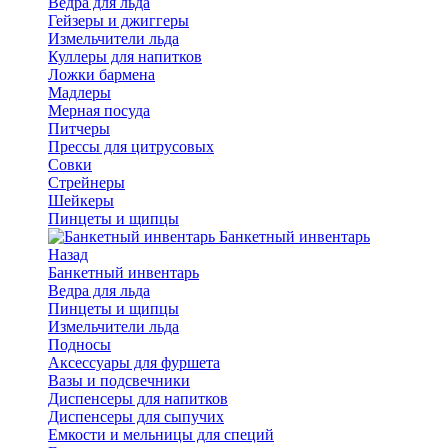
Ведра для льда
Гейзеры и джиггеры
Измельчители льда
Куллеры для напитков
Ложки бармена
Мадлеры
Мерная посуда
Питчеры
Прессы для цитрусовых
Совки
Стрейнеры
Шейкеры
Пинцеты и щипцы
Банкетный инвентарь
Назад
Банкетный инвентарь
Ведра для льда
Пинцеты и щипцы
Измельчители льда
Подносы
Аксессуары для фуршета
Вазы и подсвечники
Диспенсеры для напитков
Диспенсеры для сыпучих
Емкости и мельницы для специй