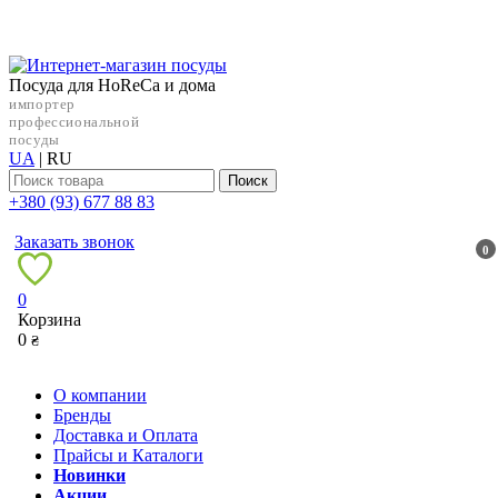
Посуда для HoReCa и дома
импортер
профессиональной
посуды
UA
|
RU
Поиск
+38‎0 (93) 677 88 83
Заказать звонок
0
0
Корзина
0
₴
О компании
Бренды
Доставка и Оплата
Прайсы и Каталоги
Новинки
Акции