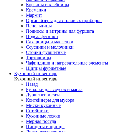
Корзины и хлебницы
Креманки
Мармит
Органайзеры для столовых приборов
Пепельницы
Подносы и витрины для фуршета
Подсалфетники
Сахарницы и масленки
Соусники и молочники
Стойки фуршетные
Тортовницы
Чафиндиши и нагревательные элементы
Щипцы фуршетные
Кухонный инвентарь
Кухонный инвентарь
Назад
Бутылки для соусов и масла
Дуршлаги и сита
Контейнеры для мусора
Миски кухонные
Сотейники
Кухонные ложки
Мерная посуда
Пинцеты и щипцы
Доски разделочные