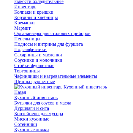
Емкости охладительные
Инвентарь
Колпаки и крышки
Корзины и хлебницы
Креманки
Мармит
Органайзеры для столовых приборов
Пепельницы
Подносы и витрины для фуршета
Подсалфетники
Сахарницы и масленки
Соусники и молочники
Стойки фуршетные
Тортовницы
Чафиндиши и нагревательные элементы
Щипцы фуршетные
Кухонный инвентарь
Назад
Кухонный инвентарь
Бутылки для соусов и масла
Дуршлаги и сита
Контейнеры для мусора
Миски кухонные
Сотейники
Кухонные ложки