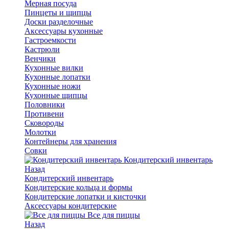
Мерная посуда
Пинцеты и щипцы
Доски разделочные
Аксессуары кухонные
Гастроемкости
Кастрюли
Венчики
Кухонные вилки
Кухонные лопатки
Кухонные ножи
Кухонные щипцы
Половники
Противени
Сковороды
Молотки
Контейнеры для хранения
Совки
Кондитерский инвентарь
Назад
Кондитерский инвентарь
Кондитерские кольца и формы
Кондитерские лопатки и кисточки
Аксессуары кондитерские
Все для пиццы
Назад