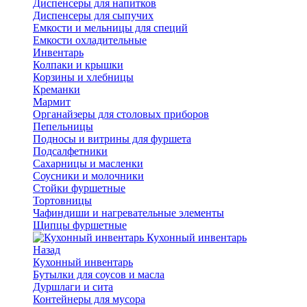
Диспенсеры для напитков
Диспенсеры для сыпучих
Емкости и мельницы для специй
Емкости охладительные
Инвентарь
Колпаки и крышки
Корзины и хлебницы
Креманки
Мармит
Органайзеры для столовых приборов
Пепельницы
Подносы и витрины для фуршета
Подсалфетники
Сахарницы и масленки
Соусники и молочники
Стойки фуршетные
Тортовницы
Чафиндиши и нагревательные элементы
Щипцы фуршетные
Кухонный инвентарь
Назад
Кухонный инвентарь
Бутылки для соусов и масла
Дуршлаги и сита
Контейнеры для мусора