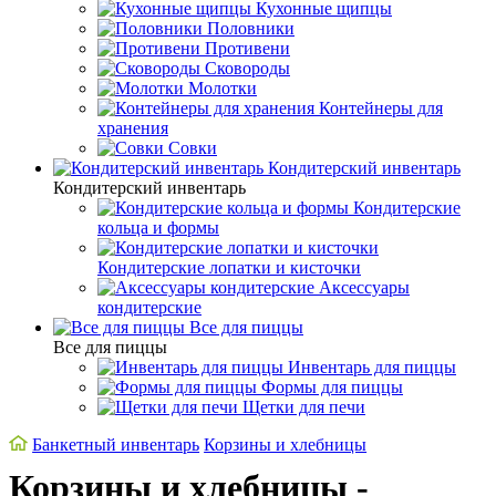
Кухонные щипцы
Половники
Противени
Сковороды
Молотки
Контейнеры для
хранения
Совки
Кондитерский инвентарь
Кондитерский инвентарь
Кондитерские
кольца и формы
Кондитерские лопатки и кисточки
Аксессуары
кондитерские
Все для пиццы
Все для пиццы
Инвентарь для пиццы
Формы для пиццы
Щетки для печи
Банкетный инвентарь
Корзины и хлебницы
Корзины и хлебницы -