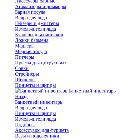
Аксесуары барные
Атомайзеры и риммеры
Барная посуда
Ведра для льда
Гейзеры и джиггеры
Измельчители льда
Куллеры для напитков
Ложки бармена
Мадлеры
Мерная посуда
Питчеры
Прессы для цитрусовых
Совки
Стрейнеры
Шейкеры
Пинцеты и щипцы
Банкетный инвентарь
Назад
Банкетный инвентарь
Ведра для льда
Пинцеты и щипцы
Измельчители льда
Подносы
Аксессуары для фуршета
Вазы и подсвечники