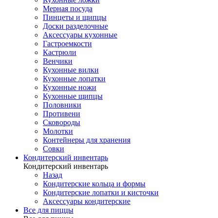
Мерная посуда
Пинцеты и щипцы
Доски разделочные
Аксессуары кухонные
Гастроемкости
Кастрюли
Венчики
Кухонные вилки
Кухонные лопатки
Кухонные ножи
Кухонные щипцы
Половники
Противени
Сковороды
Молотки
Контейнеры для хранения
Совки
Кондитерский инвентарь
Кондитерский инвентарь
Назад
Кондитерские кольца и формы
Кондитерские лопатки и кисточки
Аксессуары кондитерские
Все для пиццы