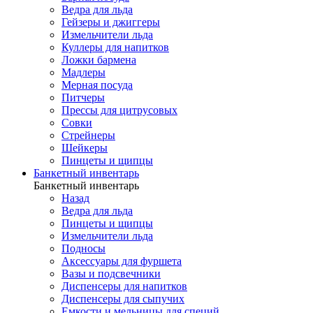
Ведра для льда
Гейзеры и джиггеры
Измельчители льда
Куллеры для напитков
Ложки бармена
Мадлеры
Мерная посуда
Питчеры
Прессы для цитрусовых
Совки
Стрейнеры
Шейкеры
Пинцеты и щипцы
Банкетный инвентарь
Банкетный инвентарь
Назад
Ведра для льда
Пинцеты и щипцы
Измельчители льда
Подносы
Аксессуары для фуршета
Вазы и подсвечники
Диспенсеры для напитков
Диспенсеры для сыпучих
Емкости и мельницы для специй