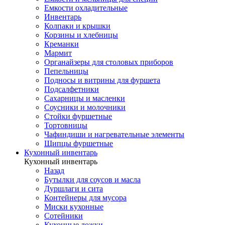
Емкости охладительные
Инвентарь
Колпаки и крышки
Корзины и хлебницы
Креманки
Мармит
Органайзеры для столовых приборов
Пепельницы
Подносы и витрины для фуршета
Подсалфетники
Сахарницы и масленки
Соусники и молочники
Стойки фуршетные
Тортовницы
Чафиндиши и нагревательные элементы
Щипцы фуршетные
Кухонный инвентарь
Кухонный инвентарь
Назад
Бутылки для соусов и масла
Дуршлаги и сита
Контейнеры для мусора
Миски кухонные
Сотейники
Кухонные ложки