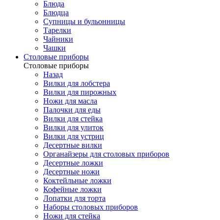
Блюда
Блюдца
Супницы и бульонницы
Тарелки
Чайники
Чашки
Cтоловые приборы
Cтоловые приборы
Назад
Вилки для лобстера
Вилки для пирожных
Ножи для масла
Палочки для еды
Вилки для стейка
Вилки для улиток
Вилки для устриц
Десертные вилки
Органайзеры для столовых приборов
Десертные ложки
Десертные ножи
Коктейльные ложки
Кофейные ложки
Лопатки для торта
Наборы столовых приборов
Ножи для стейка