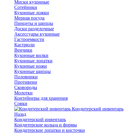
Миски кухонные
Сотейники
Кухонные ложки
Мерная посуда
Пинцеты и щипцы
Доски разделочные
Аксессуары кухонные
Гастроемкости
Кастрюли
Венчики
Кухонные вилки
Кухонные лопатки
Кухонные ножи
Кухонные щипцы
Половники
Противени
Сковороды
Молотки
Контейнеры для хранения
Совки
Кондитерский инвентарь
Назад
Кондитерский инвентарь
Кондитерские кольца и формы
Кондитерские лопатки и кисточки