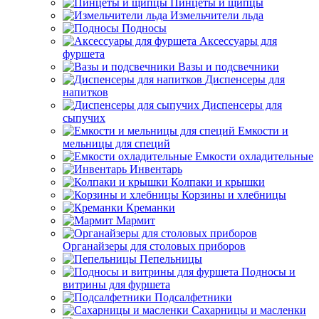
Пинцеты и щипцы
Измельчители льда
Подносы
Аксессуары для
фуршета
Вазы и подсвечники
Диспенсеры для
напитков
Диспенсеры для
сыпучих
Емкости и
мельницы для специй
Емкости охладительные
Инвентарь
Колпаки и крышки
Корзины и хлебницы
Креманки
Мармит
Органайзеры для столовых приборов
Пепельницы
Подносы и
витрины для фуршета
Подсалфетники
Сахарницы и масленки