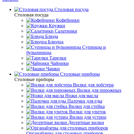
Столовая посуда
Столовая посуда
Кофейники
Кружки
Салатники
Блюда
Блюдца
Супницы и
бульонницы
Тарелки
Чайники
Чашки
Cтоловые приборы
Cтоловые приборы
Вилки для лобстера
Вилки для пирожных
Ножи для масла
Палочки для еды
Вилки для стейка
Вилки для улиток
Вилки для устриц
Десертные вилки
Органайзеры для столовых приборов