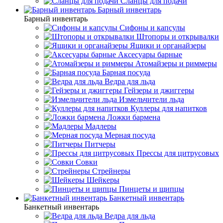
Сланцы для подачи
Барный инвентарь
Барный инвентарь
Сифоны и капсулы
Штопоры и открывалки
Ящики и органайзеры
Аксесуары барные
Атомайзеры и риммеры
Барная посуда
Ведра для льда
Гейзеры и джиггеры
Измельчители льда
Куллеры для напитков
Ложки бармена
Мадлеры
Мерная посуда
Питчеры
Прессы для цитрусовых
Совки
Стрейнеры
Шейкеры
Пинцеты и щипцы
Банкетный инвентарь
Банкетный инвентарь
Ведра для льда