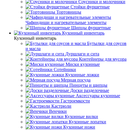
Соусники и молочники
Стойки фуршетные
Тортовницы
Чафиндиши и нагревательные элементы
Щипцы фуршетные
Кухонный инвентарь
Кухонный инвентарь
Бутылки для соусов
и масла
Дуршлаги и сита
Контейнеры для мусора
Миски кухонные
Сотейники
Кухонные ложки
Мерная посуда
Пинцеты и щипцы
Доски разделочные
Аксессуары кухонные
Гастроемкости
Кастрюли
Венчики
Кухонные вилки
Кухонные лопатки
Кухонные ножи