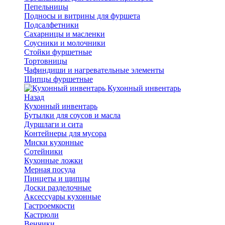
Пепельницы
Подносы и витрины для фуршета
Подсалфетники
Сахарницы и масленки
Соусники и молочники
Стойки фуршетные
Тортовницы
Чафиндиши и нагревательные элементы
Щипцы фуршетные
Кухонный инвентарь
Назад
Кухонный инвентарь
Бутылки для соусов и масла
Дуршлаги и сита
Контейнеры для мусора
Миски кухонные
Сотейники
Кухонные ложки
Мерная посуда
Пинцеты и щипцы
Доски разделочные
Аксессуары кухонные
Гастроемкости
Кастрюли
Венчики