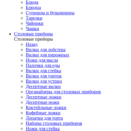
Блюда
Блюдца
Супницы и бульонницы
Тарелки
Чайники
Чашки
Cтоловые приборы
Cтоловые приборы
Назад
Вилки для лобстера
Вилки для пирожных
Ножи для масла
Палочки для еды
Вилки для стейка
Вилки для улиток
Вилки для устриц
Десертные вилки
Органайзеры для столовых приборов
Десертные ложки
Десертные ножи
Коктейльные ложки
Кофейные ложки
Лопатки для торта
Наборы столовых приборов
Ножи для стейка