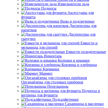
Измельчители льда
Подносы
Аксессуары для
фуршета
Вазы и подсвечники
Диспенсеры для
напитков
Диспенсеры для
сыпучих
Емкости и
мельницы для специй
Емкости охладительные
Инвентарь
Колпаки и крышки
Корзины и хлебницы
Креманки
Мармит
Органайзеры для столовых приборов
Пепельницы
Подносы и
витрины для фуршета
Подсалфетники
Сахарницы и масленки