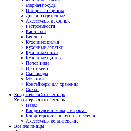
Мерная посуда
Пинцеты и щипцы
Доски разделочные
Аксессуары кухонные
Гастроемкости
Кастрюли
Венчики
Кухонные вилки
Кухонные лопатки
Кухонные ножи
Кухонные щипцы
Половники
Противени
Сковороды
Молотки
Контейнеры для хранения
Совки
Кондитерский инвентарь
Кондитерский инвентарь
Назад
Кондитерские кольца и формы
Кондитерские лопатки и кисточки
Аксессуары кондитерские
Все для пиццы