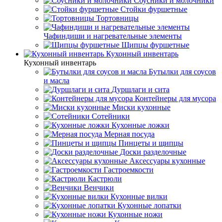
Соусники и молочники
Стойки фуршетные
Тортовницы
Чафиндиши и нагревательные элементы
Щипцы фуршетные
Кухонный инвентарь
Кухонный инвентарь
Бутылки для соусов
и масла
Дуршлаги и сита
Контейнеры для мусора
Миски кухонные
Сотейники
Кухонные ложки
Мерная посуда
Пинцеты и щипцы
Доски разделочные
Аксессуары кухонные
Гастроемкости
Кастрюли
Венчики
Кухонные вилки
Кухонные лопатки
Кухонные ножи