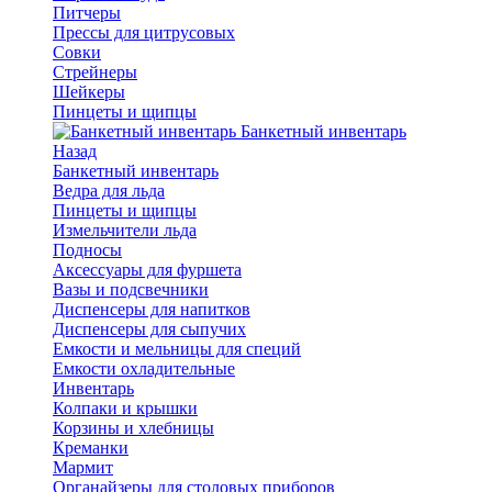
Питчеры
Прессы для цитрусовых
Совки
Стрейнеры
Шейкеры
Пинцеты и щипцы
Банкетный инвентарь
Назад
Банкетный инвентарь
Ведра для льда
Пинцеты и щипцы
Измельчители льда
Подносы
Аксессуары для фуршета
Вазы и подсвечники
Диспенсеры для напитков
Диспенсеры для сыпучих
Емкости и мельницы для специй
Емкости охладительные
Инвентарь
Колпаки и крышки
Корзины и хлебницы
Креманки
Мармит
Органайзеры для столовых приборов