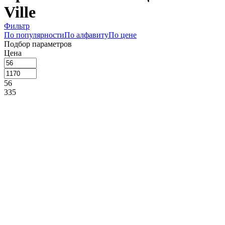
Ville
Фильтр
По популярности
По алфавиту
По цене
Подбор параметров
Цена
56
335
613
892
1170
Склад
Сегмент
Назначение
Производитель
Pasabahce (
2
)
Коллекция
Glamour (
1
)
Ice Ville (
2
)
Krista (
1
)
Maeva (
1
)
Manolya (
1
)
Palmier (
2
)
Sorbet (
2
)
Tasting (
1
)
Versatile
(
4
)
Wave Krosno (
1
)
Tex Mex (
1
)
Frigio (
2
)
Jolly (
1
)
Country onis (
1
)
Рельеф