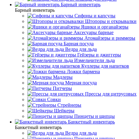
Барный инвентарь
Барный инвентарь
Сифоны и капсулы
Штопоры и открывалки
Ящики и органайзеры
Аксесуары барные
Атомайзеры и риммеры
Барная посуда
Ведра для льда
Гейзеры и джиггеры
Измельчители льда
Куллеры для напитков
Ложки бармена
Мадлеры
Мерная посуда
Питчеры
Прессы для цитрусовых
Совки
Стрейнеры
Шейкеры
Пинцеты и щипцы
Банкетный инвентарь
Банкетный инвентарь
Ведра для льда
Пинцеты и щипцы