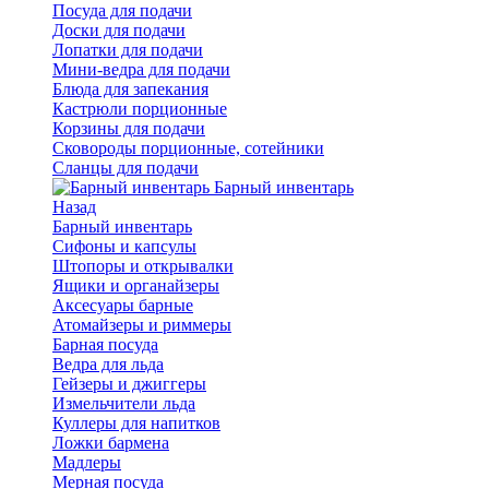
Посуда для подачи
Доски для подачи
Лопатки для подачи
Мини-ведра для подачи
Блюда для запекания
Кастрюли порционные
Корзины для подачи
Сковороды порционные, сотейники
Сланцы для подачи
Барный инвентарь
Назад
Барный инвентарь
Сифоны и капсулы
Штопоры и открывалки
Ящики и органайзеры
Аксесуары барные
Атомайзеры и риммеры
Барная посуда
Ведра для льда
Гейзеры и джиггеры
Измельчители льда
Куллеры для напитков
Ложки бармена
Мадлеры
Мерная посуда