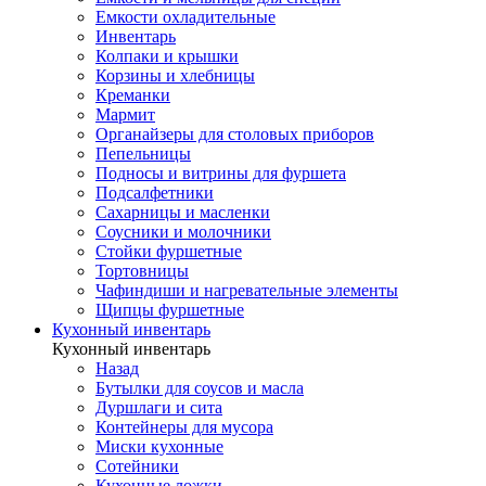
Емкости охладительные
Инвентарь
Колпаки и крышки
Корзины и хлебницы
Креманки
Мармит
Органайзеры для столовых приборов
Пепельницы
Подносы и витрины для фуршета
Подсалфетники
Сахарницы и масленки
Соусники и молочники
Стойки фуршетные
Тортовницы
Чафиндиши и нагревательные элементы
Щипцы фуршетные
Кухонный инвентарь
Кухонный инвентарь
Назад
Бутылки для соусов и масла
Дуршлаги и сита
Контейнеры для мусора
Миски кухонные
Сотейники
Кухонные ложки