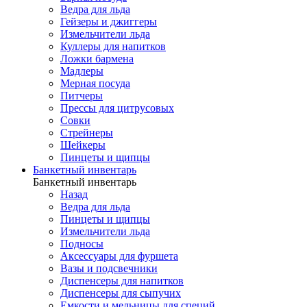
Ведра для льда
Гейзеры и джиггеры
Измельчители льда
Куллеры для напитков
Ложки бармена
Мадлеры
Мерная посуда
Питчеры
Прессы для цитрусовых
Совки
Стрейнеры
Шейкеры
Пинцеты и щипцы
Банкетный инвентарь
Банкетный инвентарь
Назад
Ведра для льда
Пинцеты и щипцы
Измельчители льда
Подносы
Аксессуары для фуршета
Вазы и подсвечники
Диспенсеры для напитков
Диспенсеры для сыпучих
Емкости и мельницы для специй