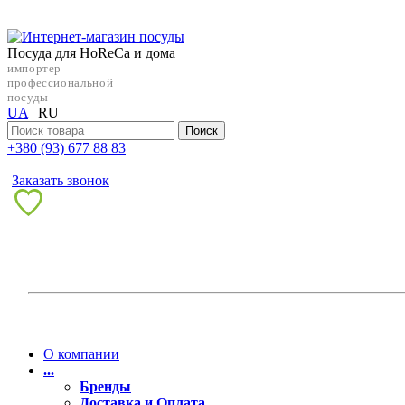
Посуда для HoReCa и дома
импортер
профессиональной
посуды
UA
|
RU
Поиск
+38‎0 (93) 677 88 83
Заказать звонок
О компании
...
Бренды
Доставка и Оплата