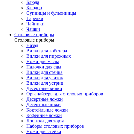
Блюда
Блюдца
Супницы и бульонницы
Тарелки
Чайники
Чашки
Cтоловые приборы
Cтоловые приборы
Назад
Вилки для лобстера
Вилки для пирожных
Ножи для масла
Палочки для еды
Вилки для стейка
Вилки для улиток
Вилки для устриц
Десертные вилки
Органайзеры для столовых приборов
Десертные ложки
Десертные ножи
Коктейльные ложки
Кофейные ложки
Лопатки для торта
Наборы столовых приборов
Ножи для стейка