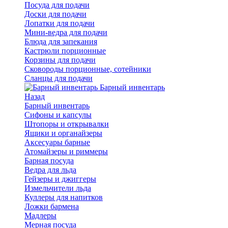
Посуда для подачи
Доски для подачи
Лопатки для подачи
Мини-ведра для подачи
Блюда для запекания
Кастрюли порционные
Корзины для подачи
Сковороды порционные, сотейники
Сланцы для подачи
Барный инвентарь
Назад
Барный инвентарь
Сифоны и капсулы
Штопоры и открывалки
Ящики и органайзеры
Аксесуары барные
Атомайзеры и риммеры
Барная посуда
Ведра для льда
Гейзеры и джиггеры
Измельчители льда
Куллеры для напитков
Ложки бармена
Мадлеры
Мерная посуда