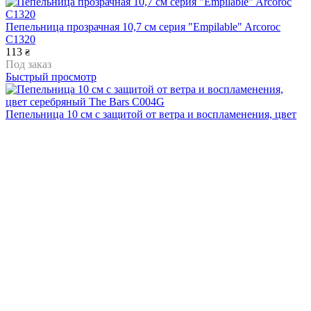
Пепельница прозрачная 10,7 см серия "Empilable" Arcoroc
C1320
113
₴
Под заказ
Быстрый просмотр
Пепельница 10 см с защитой от ветра и воспламенения, цвет
серебряный The Bars C004G
184
₴
Под заказ
Быстрый просмотр
Попільничка з кришкою 8 см серія Aspen FoREST - 712843
91
₴
Под заказ
Быстрый просмотр
Пепельница 8 см с защитой от ветра и воспламенения, цвет
серебряный The Bars C004GS
170
₴
Под заказ