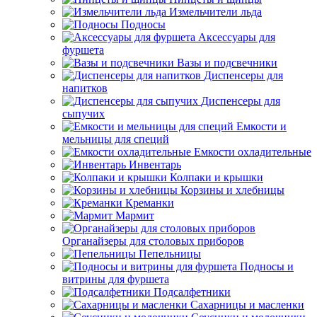
Измельчители льда
Подносы
Аксессуары для
фуршета
Вазы и подсвечники
Диспенсеры для
напитков
Диспенсеры для
сыпучих
Емкости и
мельницы для специй
Емкости охладительные
Инвентарь
Колпаки и крышки
Корзины и хлебницы
Креманки
Мармит
Органайзеры для столовых приборов
Пепельницы
Подносы и
витрины для фуршета
Подсалфетники
Сахарницы и масленки