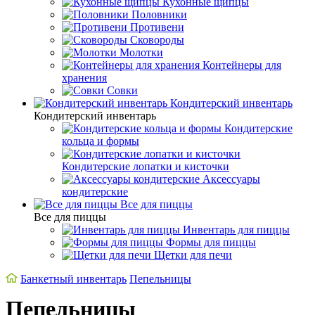
Кухонные щипцы
Половники
Противени
Сковороды
Молотки
Контейнеры для
хранения
Совки
Кондитерский инвентарь
Кондитерский инвентарь
Кондитерские
кольца и формы
Кондитерские лопатки и кисточки
Аксессуары
кондитерские
Все для пиццы
Все для пиццы
Инвентарь для пиццы
Формы для пиццы
Щетки для печи
Банкетный инвентарь
Пепельницы
Пепельницы