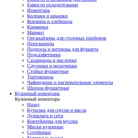
Емкости охладительные
Инвентарь
Колпаки и крышки
Корзины и хлебницы
Креманки
Мармит
Органайзеры для столовых приборов
Пепельницы
Подносы и витрины для фуршета
Подсалфетники
Сахарницы и масленки
Соусники и молочники
Стойки фуршетные
Тортовницы
Чафиндиши и нагревательные элементы
Щипцы фуршетные
Кухонный инвентарь
Кухонный инвентарь
Назад
Бутылки для соусов и масла
Дуршлаги и сита
Контейнеры для мусора
Миски кухонные
Сотейники
Кухонные ложки