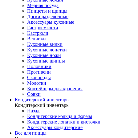
Мерная посуда
Пинцеты и щипцы
Доски разделочные
Аксессуары кухонные
Гастроемкости
Кастрюли
Венчики
Кухонные вилки
Кухонные лопатки
Кухонные ножи
Кухонные щипцы
Половники
Противени
Сковороды
Молотки
Контейнеры для хранения
Совки
Кондитерский инвентарь
Кондитерский инвентарь
Назад
Кондитерские кольца и формы
Кондитерские лопатки и кисточки
Аксессуары кондитерские
Все для пиццы