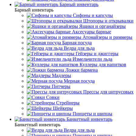
Барный инвентарь
Барный инвентарь
Сифоны и капсулы
Штопоры и открывалки
Ящики и органайзеры
Аксесуары барные
Атомайзеры и риммеры
Барная посуда
Ведра для льда
Гейзеры и джиггеры
Измельчители льда
Куллеры для напитков
Ложки бармена
Мадлеры
Мерная посуда
Питчеры
Прессы для цитрусовых
Совки
Стрейнеры
Шейкеры
Пинцеты и щипцы
Банкетный инвентарь
Банкетный инвентарь
Ведра для льда
Пинцеты и щипцы