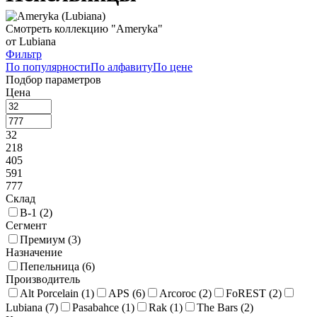
Смотреть коллекцию "Ameryka"
от Lubiana
Фильтр
По популярности
По алфавиту
По цене
Подбор параметров
Цена
32
218
405
591
777
Склад
В-1 (
2
)
Сегмент
Премиум (
3
)
Назначение
Пепельница (
6
)
Производитель
Alt Porcelain (
1
)
APS (
6
)
Arcoroc (
2
)
FoREST (
2
)
Lubiana (
7
)
Pasabahce (
1
)
Rak (
1
)
The Bars (
2
)