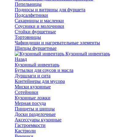
Пепельницы
Подносы и витрины для фуршета
Подсалфетники
Сахарницы и масленки
Соусники и молочники
Стойки фуршетные
Тортовницы
Чафиндиши и нагревательные элементы
Щипцы фуршетные
Кухонный инвентарь
Назад
Кухонный инвентарь
Бутылки для соусов и масла
Дуршлаги и сита
Контейнеры для мусора
Миски кухонные
Сотейники
Кухонные ложки
Мерная посуда
Пинцеты и щипцы
Доски разделочные
Аксессуары кухонные
Гастроемкости
Кастрюли
Венчики