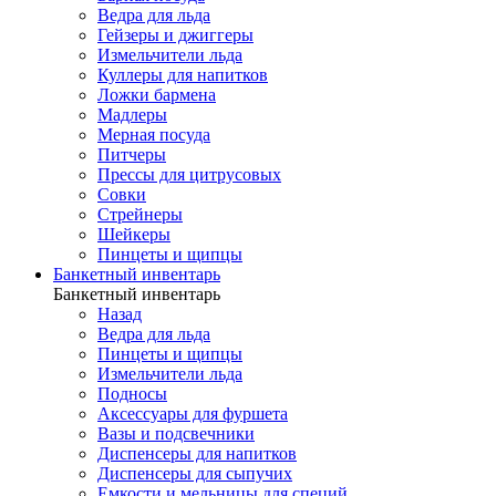
Ведра для льда
Гейзеры и джиггеры
Измельчители льда
Куллеры для напитков
Ложки бармена
Мадлеры
Мерная посуда
Питчеры
Прессы для цитрусовых
Совки
Стрейнеры
Шейкеры
Пинцеты и щипцы
Банкетный инвентарь
Банкетный инвентарь
Назад
Ведра для льда
Пинцеты и щипцы
Измельчители льда
Подносы
Аксессуары для фуршета
Вазы и подсвечники
Диспенсеры для напитков
Диспенсеры для сыпучих
Емкости и мельницы для специй