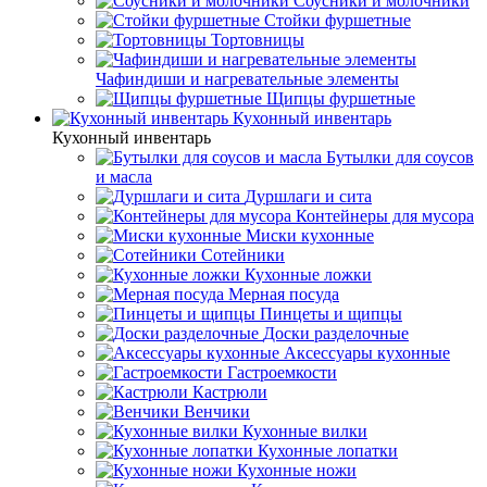
Соусники и молочники
Стойки фуршетные
Тортовницы
Чафиндиши и нагревательные элементы
Щипцы фуршетные
Кухонный инвентарь
Кухонный инвентарь
Бутылки для соусов
и масла
Дуршлаги и сита
Контейнеры для мусора
Миски кухонные
Сотейники
Кухонные ложки
Мерная посуда
Пинцеты и щипцы
Доски разделочные
Аксессуары кухонные
Гастроемкости
Кастрюли
Венчики
Кухонные вилки
Кухонные лопатки
Кухонные ножи