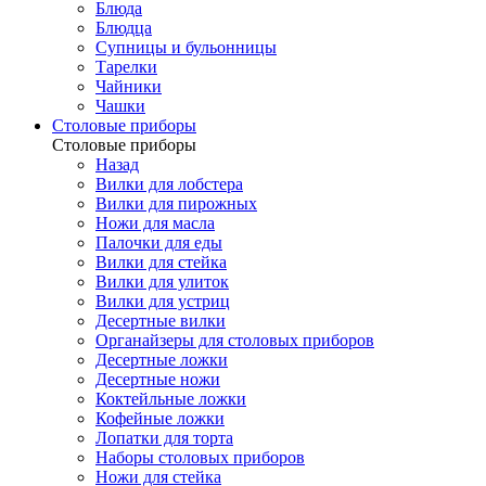
Блюда
Блюдца
Супницы и бульонницы
Тарелки
Чайники
Чашки
Cтоловые приборы
Cтоловые приборы
Назад
Вилки для лобстера
Вилки для пирожных
Ножи для масла
Палочки для еды
Вилки для стейка
Вилки для улиток
Вилки для устриц
Десертные вилки
Органайзеры для столовых приборов
Десертные ложки
Десертные ножи
Коктейльные ложки
Кофейные ложки
Лопатки для торта
Наборы столовых приборов
Ножи для стейка