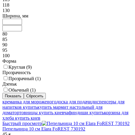
118
130
Ширина, мм
80
85
90
95
100
Форма
Круглая (
9
)
Прозрачность
Прозрачный (
1
)
Дзеньк
Обычный (
1
)
креманка для мороженого
доска для подачи
диспенсеры для
напитков купить
купить мармит настольный для
дома
тортовницы купить киев
чафиндиши купить
корзина для
хлеба купить киев
Быстрый просмотр
Пепельница 10 см Elara FoREST 730192
45
₴