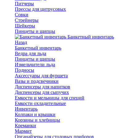
Питчеры
Прессы для цитрусовых
Совки
Стрейнеры
Шейкеры
Пинцеты и щипцы
Банкетный инвентарь
Назад
Банкетный инвентарь
Ведра для льда
Пинцеты и щипцы
Измельчители льда
Подносы
Аксессуары для фуршета
Вазы и подсвечники
Диспенсеры для напитков
Диспенсеры для сыпучих
Емкости и мельницы для специй
Емкости охладительные
Инвентарь
Колпаки и крышки
Корзины и хлебницы
Креманки
Мармит
Органайзеры для столовых приборов