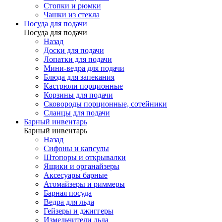
Стопки и рюмки
Чашки из стекла
Посуда для подачи
Посуда для подачи
Назад
Доски для подачи
Лопатки для подачи
Мини-ведра для подачи
Блюда для запекания
Кастрюли порционные
Корзины для подачи
Сковороды порционные, сотейники
Сланцы для подачи
Барный инвентарь
Барный инвентарь
Назад
Сифоны и капсулы
Штопоры и открывалки
Ящики и органайзеры
Аксесуары барные
Атомайзеры и риммеры
Барная посуда
Ведра для льда
Гейзеры и джиггеры
Измельчители льда