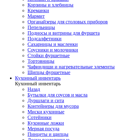
Корзины и хлебницы
Креманки
Мармит
Органайзеры для столовых приборов
Пепельницы
Подносы и витрины для фуршета
Подсалфетники
Сахарницы и масленки
Соусники и молочники
Стойки фуршетные
Тортовницы
Чафиндиши и нагревательные элементы
Щипцы фуршетные
Кухонный инвентарь
Кухонный инвентарь
Назад
Бутылки для соусов и масла
Дуршлаги и сита
Контейнеры для мусора
Миски кухонные
Сотейники
Кухонные ложки
Мерная посуда
Пинцеты и щипцы
Доски разделочные