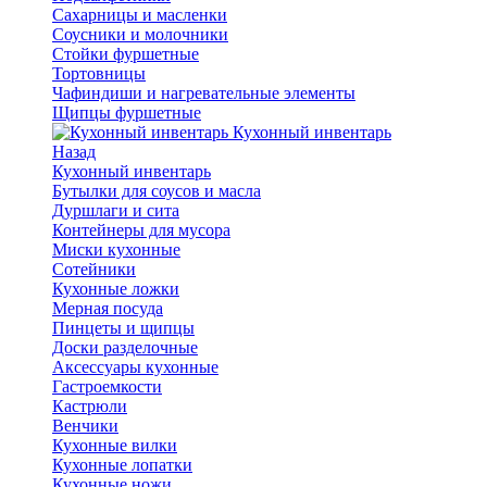
Сахарницы и масленки
Соусники и молочники
Стойки фуршетные
Тортовницы
Чафиндиши и нагревательные элементы
Щипцы фуршетные
Кухонный инвентарь
Назад
Кухонный инвентарь
Бутылки для соусов и масла
Дуршлаги и сита
Контейнеры для мусора
Миски кухонные
Сотейники
Кухонные ложки
Мерная посуда
Пинцеты и щипцы
Доски разделочные
Аксессуары кухонные
Гастроемкости
Кастрюли
Венчики
Кухонные вилки
Кухонные лопатки
Кухонные ножи