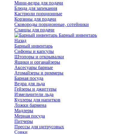
Мини-ведра для подачи
Блюда для запекания
Кастрюли порционные
Корзины для подачи
Сковороды порционные, сотейники
Сланцы для подачи
Барный инвентарь
Назад
Барный инвентарь
Сифоны и капсулы
Штопоры и открывалки
Ящики и органайзеры
Аксесуары барные
Атомайзеры и риммеры
Барная посуда
Ведра для льда
Гейзеры и джиггеры
Измельчители льда
Куллеры для напитков
Ложки бармена
Мадлеры
Мерная посуда
Питчеры
Прессы для цитрусовых
Совки