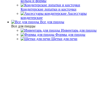
кольца и формы
Кондитерские лопатки и кисточки
Аксессуары
кондитерские
Все для пиццы
Все для пиццы
Инвентарь для пиццы
Формы для пиццы
Щетки для печи
Банкетный инвентарь
Пинцеты и щипцы
Пинцеты и щипцы:
Материал - Нержавеющая
сталь 18/0
Фильтр
По популярности
По алфавиту
По цене
Подбор параметров
Цена