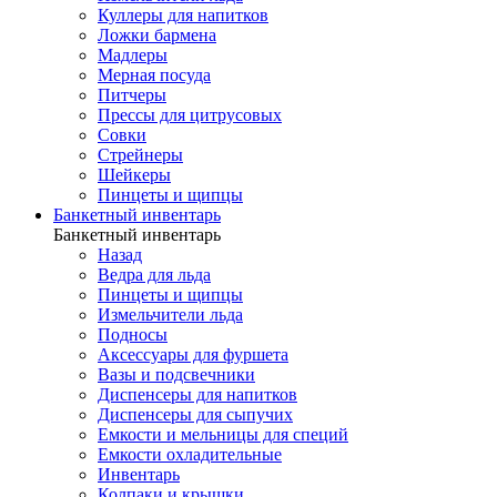
Куллеры для напитков
Ложки бармена
Мадлеры
Мерная посуда
Питчеры
Прессы для цитрусовых
Совки
Стрейнеры
Шейкеры
Пинцеты и щипцы
Банкетный инвентарь
Банкетный инвентарь
Назад
Ведра для льда
Пинцеты и щипцы
Измельчители льда
Подносы
Аксессуары для фуршета
Вазы и подсвечники
Диспенсеры для напитков
Диспенсеры для сыпучих
Емкости и мельницы для специй
Емкости охладительные
Инвентарь
Колпаки и крышки