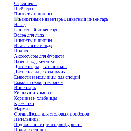
Стрейнеры
Шейкеры
Пинцеты и щипцы
Банкетный инвентарь
Назад
Банкетный инвентарь
Ведра для льда
Пинцеты и щипцы
Измельчители льда
Подносы
Аксессуары для фуршета
Вазы и подсвечники
Диспенсеры для напитков
Диспенсеры для сыпучих
Емкости и мельницы для специй
Емкости охладительные
Инвентарь
Колпаки и крышки
Корзины и хлебницы
Креманки
Мармит
Органайзеры для столовых приборов
Пепельницы
Подносы и витрины для фуршета
Подсалфетники