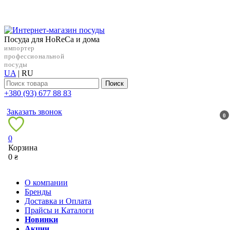
Посуда для HoReCa и дома
импортер
профессиональной
посуды
UA
|
RU
Поиск
+38‎0 (93) 677 88 83
Заказать звонок
0
0
Корзина
0
₴
О компании
Бренды
Доставка и Оплата
Прайсы и Каталоги
Новинки
Акции