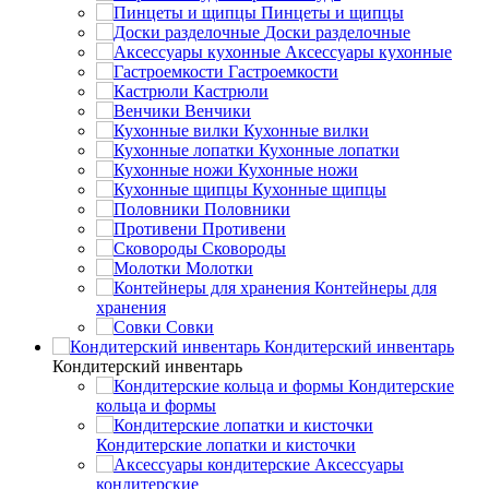
Пинцеты и щипцы
Доски разделочные
Аксессуары кухонные
Гастроемкости
Кастрюли
Венчики
Кухонные вилки
Кухонные лопатки
Кухонные ножи
Кухонные щипцы
Половники
Противени
Сковороды
Молотки
Контейнеры для
хранения
Совки
Кондитерский инвентарь
Кондитерский инвентарь
Кондитерские
кольца и формы
Кондитерские лопатки и кисточки
Аксессуары
кондитерские