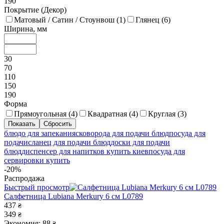
190
Покрытие (Декор)
Матовый / Сатин / Стоунвош (
1
)
Глянец (
6
)
Ширина, мм
30
70
110
150
190
Форма
Прямоугольная (
4
)
Квадратная (
4
)
Круглая (
3
)
блюдо для запекания
сковорода для подачи блюд
посуда для
подачи
сланец для подачи блюд
доски для подачи
блюд
диспенсер для напитков купить киев
посуда для
сервировки купить
-20%
Распродажа
Быстрый просмотр
Салфетница Lubiana Merkury 6 см L0789
437
₴
349
₴
Экономия: 88
₴