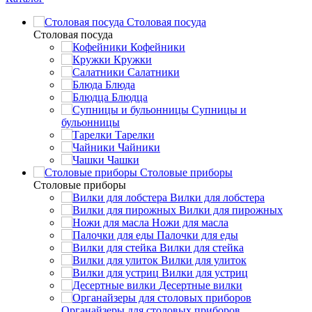
Столовая посуда
Столовая посуда
Кофейники
Кружки
Салатники
Блюда
Блюдца
Супницы и
бульонницы
Тарелки
Чайники
Чашки
Cтоловые приборы
Cтоловые приборы
Вилки для лобстера
Вилки для пирожных
Ножи для масла
Палочки для еды
Вилки для стейка
Вилки для улиток
Вилки для устриц
Десертные вилки
Органайзеры для столовых приборов