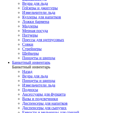
Ведра для льда
Гейзеры и джиггеры
Измельчители льда
Куллеры для напитков
Ложки бармена
Мадлеры
Мерная посуда
Питчеры
Прессы для цитрусовых
Совки
Стрейнеры
Шейкеры
Пинцеты и щипцы
Банкетный инвентарь
Банкетный инвентарь
Назад
Ведра для льда
Пинцеты и щипцы
Измельчители льда
Подносы
Аксессуары для фуршета
Вазы и подсвечники
Диспенсеры для напитков
Диспенсеры для сыпучих
Емкости и мельницы для специй