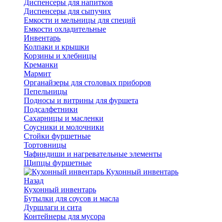
Диспенсеры для напитков
Диспенсеры для сыпучих
Емкости и мельницы для специй
Емкости охладительные
Инвентарь
Колпаки и крышки
Корзины и хлебницы
Креманки
Мармит
Органайзеры для столовых приборов
Пепельницы
Подносы и витрины для фуршета
Подсалфетники
Сахарницы и масленки
Соусники и молочники
Стойки фуршетные
Тортовницы
Чафиндиши и нагревательные элементы
Щипцы фуршетные
Кухонный инвентарь
Назад
Кухонный инвентарь
Бутылки для соусов и масла
Дуршлаги и сита
Контейнеры для мусора