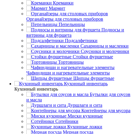
Креманки
Мармит
Органайзеры для столовых приборов
Пепельницы
Подносы и
витрины для фуршета
Подсалфетники
Сахарницы и масленки
Соусники и молочники
Стойки фуршетные
Тортовницы
Чафиндиши и нагревательные элементы
Щипцы фуршетные
Кухонный инвентарь
Кухонный инвентарь
Бутылки для соусов
и масла
Дуршлаги и сита
Контейнеры для мусора
Миски кухонные
Сотейники
Кухонные ложки
Мерная посуда