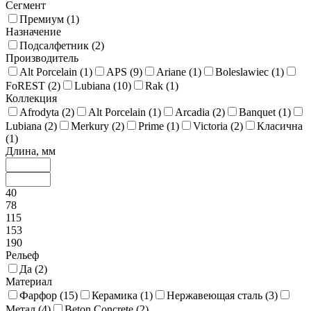
Сегмент
Премиум (
1
)
Назначение
Подсалфетник (
2
)
Производитель
Alt Porcelain (
1
)
APS (
9
)
Ariane (
1
)
Boleslawiec (
1
)
FoREST (
2
)
Lubiana (
10
)
Rak (
1
)
Коллекция
Afrodyta (
2
)
Alt Porcelain (
1
)
Arcadia (
2
)
Banquet (
1
)
Lubiana (
2
)
Merkury (
2
)
Prime (
1
)
Victoria (
2
)
Класична
(
1
)
Длина, мм
40
78
115
153
190
Рельеф
Да (
2
)
Материал
Фарфор (
15
)
Керамика (
1
)
Нержавеющая сталь (
3
)
Метал (
4
)
Beton Concrete (
2
)