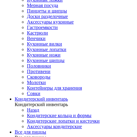
Мерная посуда
Пинцеты и щипцы
Доски разделочные
Аксессуары кухонные
Гастроемкости
Кастрюли
Венчики
Кухонные вилки
Кухонные лопатки
Кухонные ножи
Кухонные щипцы
Половники
Противени
Сковороды
Молотки
Контейнеры для хранения
Совки
Кондитерский инвентарь
Кондитерский инвентарь
Назад
Кондитерские кольца и формы
Кондитерские лопатки и кисточки
Аксессуары кондитерские
Все для пиццы