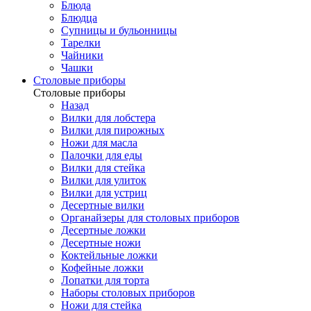
Блюда
Блюдца
Супницы и бульонницы
Тарелки
Чайники
Чашки
Cтоловые приборы
Cтоловые приборы
Назад
Вилки для лобстера
Вилки для пирожных
Ножи для масла
Палочки для еды
Вилки для стейка
Вилки для улиток
Вилки для устриц
Десертные вилки
Органайзеры для столовых приборов
Десертные ложки
Десертные ножи
Коктейльные ложки
Кофейные ложки
Лопатки для торта
Наборы столовых приборов
Ножи для стейка