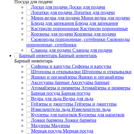
Посуда для подачи
Доски для подачи
Лопатки для подачи
Мини-ведра для подачи
Блюда для запекания
Кастрюли порционные
Корзины для подачи
Сковороды
порционные, сотейники
Сланцы для подачи
Барный инвентарь
Барный инвентарь
Сифоны и капсулы
Штопоры и открывалки
Ящики и органайзеры
Аксесуары барные
Атомайзеры и риммеры
Барная посуда
Ведра для льда
Гейзеры и джиггеры
Измельчители льда
Куллеры для напитков
Ложки бармена
Мадлеры
Мерная посуда