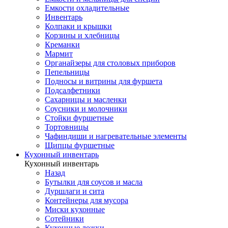
Емкости охладительные
Инвентарь
Колпаки и крышки
Корзины и хлебницы
Креманки
Мармит
Органайзеры для столовых приборов
Пепельницы
Подносы и витрины для фуршета
Подсалфетники
Сахарницы и масленки
Соусники и молочники
Стойки фуршетные
Тортовницы
Чафиндиши и нагревательные элементы
Щипцы фуршетные
Кухонный инвентарь
Кухонный инвентарь
Назад
Бутылки для соусов и масла
Дуршлаги и сита
Контейнеры для мусора
Миски кухонные
Сотейники
Кухонные ложки