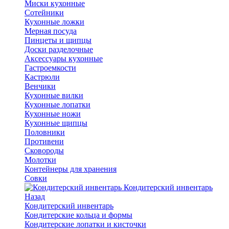
Миски кухонные
Сотейники
Кухонные ложки
Мерная посуда
Пинцеты и щипцы
Доски разделочные
Аксессуары кухонные
Гастроемкости
Кастрюли
Венчики
Кухонные вилки
Кухонные лопатки
Кухонные ножи
Кухонные щипцы
Половники
Противени
Сковороды
Молотки
Контейнеры для хранения
Совки
Кондитерский инвентарь
Назад
Кондитерский инвентарь
Кондитерские кольца и формы
Кондитерские лопатки и кисточки