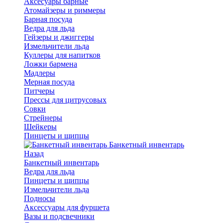
Аксесуары барные
Атомайзеры и риммеры
Барная посуда
Ведра для льда
Гейзеры и джиггеры
Измельчители льда
Куллеры для напитков
Ложки бармена
Мадлеры
Мерная посуда
Питчеры
Прессы для цитрусовых
Совки
Стрейнеры
Шейкеры
Пинцеты и щипцы
Банкетный инвентарь
Назад
Банкетный инвентарь
Ведра для льда
Пинцеты и щипцы
Измельчители льда
Подносы
Аксессуары для фуршета
Вазы и подсвечники