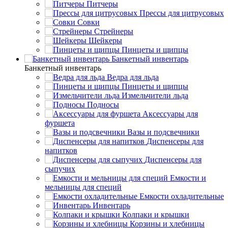
Питчеры
Прессы для цитрусовых
Совки
Стрейнеры
Шейкеры
Пинцеты и щипцы
Банкетный инвентарь
Банкетный инвентарь
Ведра для льда
Пинцеты и щипцы
Измельчители льда
Подносы
Аксессуары для
фуршета
Вазы и подсвечники
Диспенсеры для
напитков
Диспенсеры для
сыпучих
Емкости и
мельницы для специй
Емкости охладительные
Инвентарь
Колпаки и крышки
Корзины и хлебницы