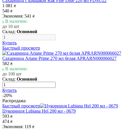
Сахарница с крышкой Rak Fine Dine 220 мл FDSU22
1 081
₴
540
₴
Экономия: 541
₴
В наличии:
до 10 шт
Склад:
Основной
Купить
Быстрый просмотр
Сахарница Ariane Prime 270 мл белая APRARN000066027
582
₴
В наличии:
до 100 шт
Склад:
Основной
Купить
-20%
Распродажа
Быстрый просмотр
Цукорниця Lubiana Hel 200 мл - 0679
593
₴
474
₴
Экономия: 119
₴