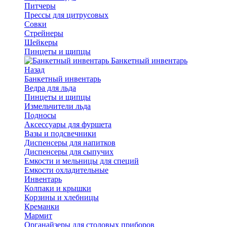
Питчеры
Прессы для цитрусовых
Совки
Стрейнеры
Шейкеры
Пинцеты и щипцы
Банкетный инвентарь
Назад
Банкетный инвентарь
Ведра для льда
Пинцеты и щипцы
Измельчители льда
Подносы
Аксессуары для фуршета
Вазы и подсвечники
Диспенсеры для напитков
Диспенсеры для сыпучих
Емкости и мельницы для специй
Емкости охладительные
Инвентарь
Колпаки и крышки
Корзины и хлебницы
Креманки
Мармит
Органайзеры для столовых приборов