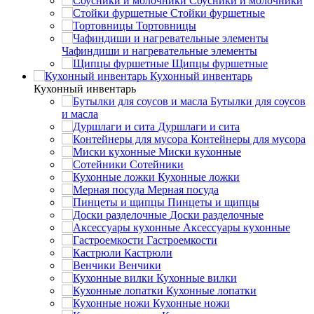
Соусники и молочники
Стойки фуршетные
Тортовницы
Чафиндиши и нагревательные элементы
Щипцы фуршетные
Кухонный инвентарь
Кухонный инвентарь
Бутылки для соусов
и масла
Дуршлаги и сита
Контейнеры для мусора
Миски кухонные
Сотейники
Кухонные ложки
Мерная посуда
Пинцеты и щипцы
Доски разделочные
Аксессуары кухонные
Гастроемкости
Кастрюли
Венчики
Кухонные вилки
Кухонные лопатки
Кухонные ножи