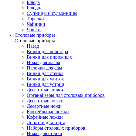
Блюда
Блюдца
Супницы и бульонницы
Тарелки
Чайники
Чашки
Cтоловые приборы
Cтоловые приборы
Назад
Вилки для лобстера
Вилки для пирожных
Ножи для масла
Палочки для еды
Вилки для стейка
Вилки для улиток
Вилки для устриц
Десертные вилки
Органайзеры для столовых приборов
Десертные ложки
Десертные ножи
Коктейльные ложки
Кофейные ложки
Лопатки для торта
Наборы столовых приборов
Ножи для стейка