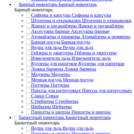
Барный инвентарь
Барный инвентарь
Сифоны и капсулы
Штопоры и открывалки
Ящики и органайзеры
Аксесуары барные
Атомайзеры и риммеры
Барная посуда
Ведра для льда
Гейзеры и джиггеры
Измельчители льда
Куллеры для напитков
Ложки бармена
Мадлеры
Мерная посуда
Питчеры
Прессы для цитрусовых
Совки
Стрейнеры
Шейкеры
Пинцеты и щипцы
Банкетный инвентарь
Банкетный инвентарь
Ведра для льда
Пинцеты и щипцы