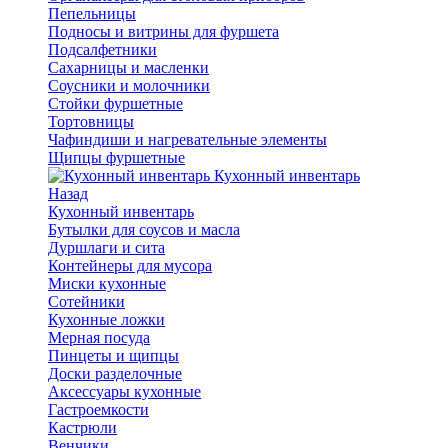
Пепельницы
Подносы и витрины для фуршета
Подсалфетники
Сахарницы и масленки
Соусники и молочники
Стойки фуршетные
Тортовницы
Чафиндиши и нагревательные элементы
Щипцы фуршетные
Кухонный инвентарь
Назад
Кухонный инвентарь
Бутылки для соусов и масла
Дуршлаги и сита
Контейнеры для мусора
Миски кухонные
Сотейники
Кухонные ложки
Мерная посуда
Пинцеты и щипцы
Доски разделочные
Аксессуары кухонные
Гастроемкости
Кастрюли
Венчики