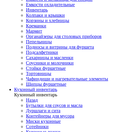
Емкости охладительные
Инвентарь
Колпаки и крышки
Корзины и хлебницы
Креманки
Мармит
Органайзеры для столовых приборов
Пепельницы
Подносы и витрины для фуршета
Подсалфетники
Сахарницы и масленки
Соусники и молочники
Стойки фуршетные
Тортовницы
Чафиндиши и нагревательные элементы
Щипцы фуршетные
Кухонный инвентарь
Кухонный инвентарь
Назад
Бутылки для соусов и масла
Дуршлаги и сита
Контейнеры для мусора
Миски кухонные
Сотейники
Кухонные ложки