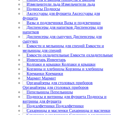
Измельчители льда
Подносы
Аксессуары для
фуршета
Вазы и подсвечники
Диспенсеры для
напитков
Диспенсеры для
сыпучих
Емкости и
мельницы для специй
Емкости охладительные
Инвентарь
Колпаки и крышки
Корзины и хлебницы
Креманки
Мармит
Органайзеры для столовых приборов
Пепельницы
Подносы и
витрины для фуршета
Подсалфетники
Сахарницы и масленки