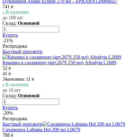
Цукорниця Ariane Eclipse 270 мл - APRARN120066027
741
₴
В наличии:
до 100 шт
Склад:
Основной
Купить
-21%
Распродажа
Быстрый просмотр
Крышка к сахарнице (арт.2679 250 мл) Afrodyta L2689
52
₴
41
₴
Экономия: 11
₴
В наличии:
до 10 шт
Склад:
Основной
Купить
-20%
Распродажа
Быстрый просмотр
Сахарница Lubiana Hel 200 мл L0679
788
₴