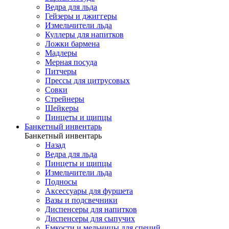
Ведра для льда
Гейзеры и джиггеры
Измельчители льда
Куллеры для напитков
Ложки бармена
Мадлеры
Мерная посуда
Питчеры
Прессы для цитрусовых
Совки
Стрейнеры
Шейкеры
Пинцеты и щипцы
Банкетный инвентарь
Банкетный инвентарь
Назад
Ведра для льда
Пинцеты и щипцы
Измельчители льда
Подносы
Аксессуары для фуршета
Вазы и подсвечники
Диспенсеры для напитков
Диспенсеры для сыпучих
Емкости и мельницы для специй