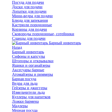
Посуда для подачи
Доски для подачи
Лопатки для подачи
Мини-ведра для подачи
Блюда для запекания
Кастрюли порционные
Корзины для подачи
Сковороды порционные, сотейники
Сланцы для подачи
Барный инвентарь
Назад
Барный инвентарь
Сифоны и капсулы
Штопоры и открывалки
Ящики и органайзеры
Аксесуары барные
Атомайзеры и риммеры
Барная посуда
Ведра для льда
Гейзеры и джиггеры
Измельчители льда
Куллеры для напитков
Ложки бармена
Мадлеры
Мерная посуда