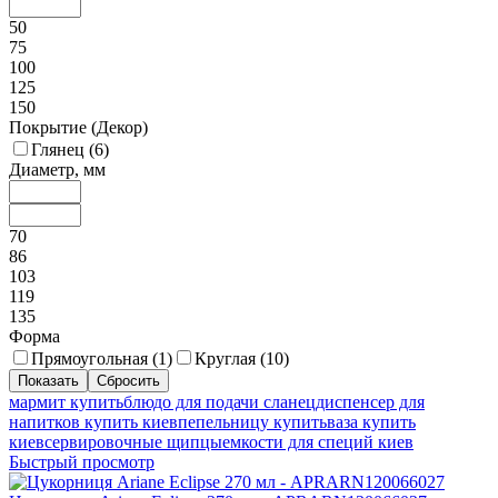
50
75
100
125
150
Покрытие (Декор)
Глянец (
6
)
Диаметр, мм
70
86
103
119
135
Форма
Прямоугольная (
1
)
Круглая (
10
)
мармит купить
блюдо для подачи сланец
диспенсер для
напитков купить киев
пепельницу купить
ваза купить
киев
сервировочные щипцы
емкости для специй киев
Быстрый просмотр