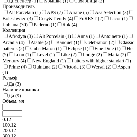
Диспенсер (
1
)
Крышка (
1
)
Сахарница (
2
)
Производитель
Alt Porcelain (
1
)
APS (
7
)
Ariane (
5
)
Asa Selection (
3
)
Boleslawiec (
3
)
Cosy&Trendy (
4
)
FoREST (
2
)
Lacor (
1
)
Lubiana (
30
)
Paderno (
1
)
Rak (
4
)
Коллекция
Afrodyta (
3
)
Alt Porcelain (
1
)
Anna (
1
)
Antoinette (
1
)
Arcadia (
4
)
Atable (
2
)
Banquet (
1
)
Celebration (
2
)
Classic
patterns (
2
)
Cuba Maron (
1
)
Eclipse (
1
)
Fine Dine (
1
)
Hel
(
5
)
Leon (
1
)
Level (
1
)
Like (
2
)
Lodge (
2
)
Maria (
2
)
Merkury (
4
)
New England (
1
)
Patters with higher standart (
1
)
Prime (
4
)
Quintana (
2
)
Victoria (
3
)
Wersal (
2
)
Aspen
(
1
)
Рельеф
Да (
3
)
Наличие крышки
Да (
9
)
Объем, мл
0.12
100.12
200.12
300.12