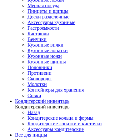
Мерная посуда
Пинцеты и щипцы
Доски разделочные
Аксессуары кухонные
Гастроемкости
Кастрюли
Венчики
Кухонные вилки
Кухонные лопатки
Кухонные ножи
Кухонные щипцы
Половники
Противени
Сковороды
Молотки
Контейнеры для хранения
Совки
Кондитерский инвентарь
Кондитерский инвентарь
Назад
Кондитерские кольца и формы
Кондитерские лопатки и кисточки
Аксессуары кондитерские
Все для пиццы