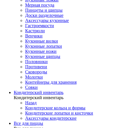
Мерная посуда
Пинцеты и щипцы
Доски разделочные
Аксессуары кухонные
Гастроемкости
Кастрюли
Венчики
Кухонные вилки
Кухонные лопатки
Кухонные ножи
Кухонные щипцы
Половники
Противени
Сковороды
Молотки
Контейнеры для хранения
Совки
Кондитерский инвентарь
Кондитерский инвентарь
Назад
Кондитерские кольца и формы
Кондитерские лопатки и кисточки
Аксессуары кондитерские
Все для пиццы