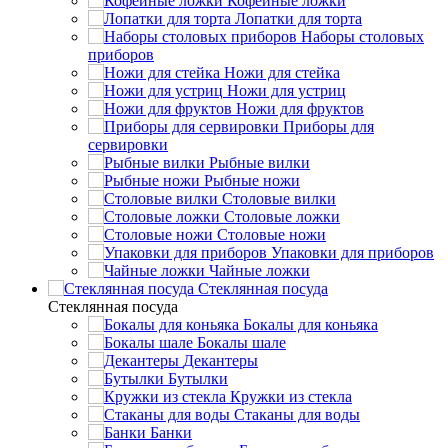
Кофейные ложки
Лопатки для торта
Наборы столовых
приборов
Ножи для стейка
Ножи для устриц
Ножи для фруктов
Приборы для
сервировки
Рыбные вилки
Рыбные ножи
Столовые вилки
Столовые ложки
Столовые ножи
Упаковки для приборов
Чайные ложки
Стеклянная посуда
Стеклянная посуда
Бокалы для коньяка
Бокалы шале
Декантеры
Бутылки
Кружки из стекла
Стаканы для воды
Банки