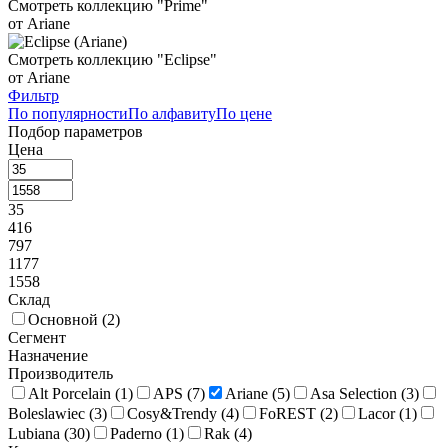
Смотреть коллекцию "Prime"
от Ariane
Смотреть коллекцию "Eclipse"
от Ariane
Фильтр
По популярности
По алфавиту
По цене
Подбор параметров
Цена
35
416
797
1177
1558
Склад
Основной (
2
)
Сегмент
Назначение
Производитель
Alt Porcelain (
1
)
APS (
7
)
Ariane (
5
)
Asa Selection (
3
)
Boleslawiec (
3
)
Cosy&Trendy (
4
)
FoREST (
2
)
Lacor (
1
)
Lubiana (
30
)
Paderno (
1
)
Rak (
4
)