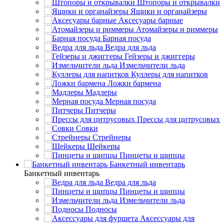
Штопоры и открывалки
Ящики и органайзеры
Аксесуары барные
Атомайзеры и риммеры
Барная посуда
Ведра для льда
Гейзеры и джиггеры
Измельчители льда
Куллеры для напитков
Ложки бармена
Мадлеры
Мерная посуда
Питчеры
Прессы для цитрусовых
Совки
Стрейнеры
Шейкеры
Пинцеты и щипцы
Банкетный инвентарь
Банкетный инвентарь
Ведра для льда
Пинцеты и щипцы
Измельчители льда
Подносы
Аксессуары для