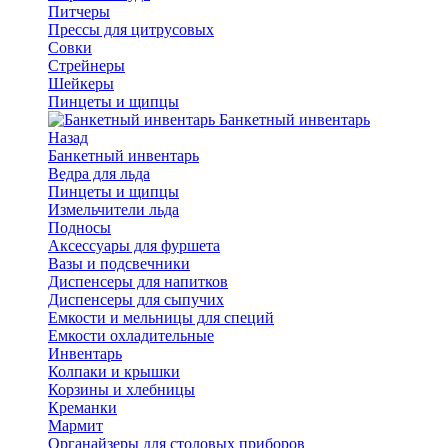
Питчеры
Прессы для цитрусовых
Совки
Стрейнеры
Шейкеры
Пинцеты и щипцы
Банкетный инвентарь
Назад
Банкетный инвентарь
Ведра для льда
Пинцеты и щипцы
Измельчители льда
Подносы
Аксессуары для фуршета
Вазы и подсвечники
Диспенсеры для напитков
Диспенсеры для сыпучих
Емкости и мельницы для специй
Емкости охладительные
Инвентарь
Колпаки и крышки
Корзины и хлебницы
Креманки
Мармит
Органайзеры для столовых приборов