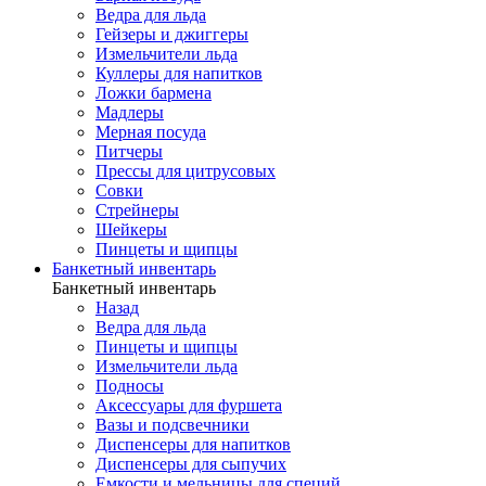
Ведра для льда
Гейзеры и джиггеры
Измельчители льда
Куллеры для напитков
Ложки бармена
Мадлеры
Мерная посуда
Питчеры
Прессы для цитрусовых
Совки
Стрейнеры
Шейкеры
Пинцеты и щипцы
Банкетный инвентарь
Банкетный инвентарь
Назад
Ведра для льда
Пинцеты и щипцы
Измельчители льда
Подносы
Аксессуары для фуршета
Вазы и подсвечники
Диспенсеры для напитков
Диспенсеры для сыпучих
Емкости и мельницы для специй