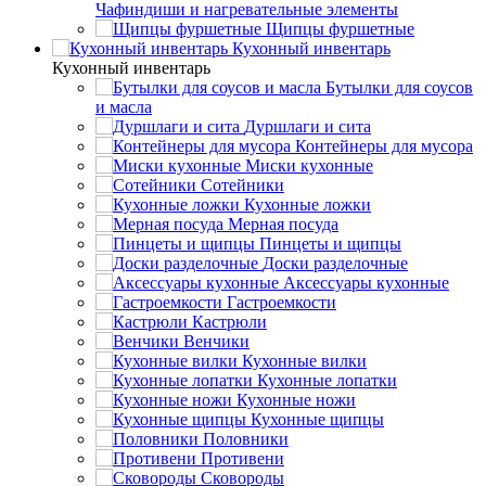
Чафиндиши и нагревательные элементы
Щипцы фуршетные
Кухонный инвентарь
Кухонный инвентарь
Бутылки для соусов
и масла
Дуршлаги и сита
Контейнеры для мусора
Миски кухонные
Сотейники
Кухонные ложки
Мерная посуда
Пинцеты и щипцы
Доски разделочные
Аксессуары кухонные
Гастроемкости
Кастрюли
Венчики
Кухонные вилки
Кухонные лопатки
Кухонные ножи
Кухонные щипцы
Половники
Противени
Сковороды