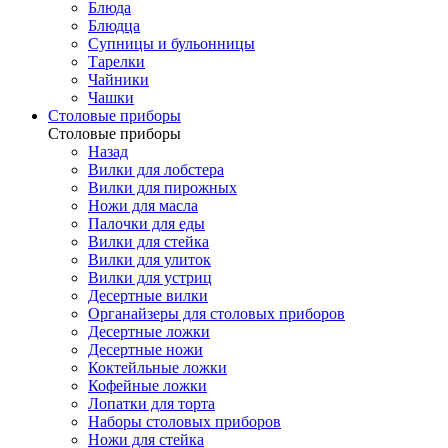
Блюда
Блюдца
Супницы и бульонницы
Тарелки
Чайники
Чашки
Cтоловые приборы
Cтоловые приборы
Назад
Вилки для лобстера
Вилки для пирожных
Ножи для масла
Палочки для еды
Вилки для стейка
Вилки для улиток
Вилки для устриц
Десертные вилки
Органайзеры для столовых приборов
Десертные ложки
Десертные ножи
Коктейльные ложки
Кофейные ложки
Лопатки для торта
Наборы столовых приборов
Ножи для стейка