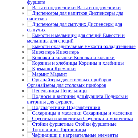
фуршета
Вазы и подсвечники
Диспенсеры для
напитков
Диспенсеры для
сыпучих
Емкости и
мельницы для специй
Емкости охладительные
Инвентарь
Колпаки и крышки
Корзины и хлебницы
Креманки
Мармит
Органайзеры для столовых приборов
Пепельницы
Подносы и
витрины для фуршета
Подсалфетники
Сахарницы и масленки
Соусники и молочники
Стойки фуршетные
Тортовницы