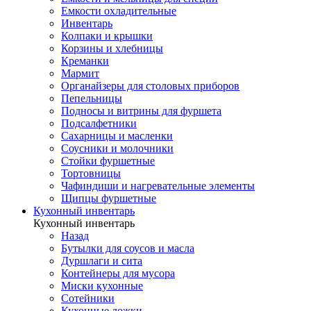
Емкости охладительные
Инвентарь
Колпаки и крышки
Корзины и хлебницы
Креманки
Мармит
Органайзеры для столовых приборов
Пепельницы
Подносы и витрины для фуршета
Подсалфетники
Сахарницы и масленки
Соусники и молочники
Стойки фуршетные
Тортовницы
Чафиндиши и нагревательные элементы
Щипцы фуршетные
Кухонный инвентарь
Кухонный инвентарь
Назад
Бутылки для соусов и масла
Дуршлаги и сита
Контейнеры для мусора
Миски кухонные
Сотейники
Кухонные ложки