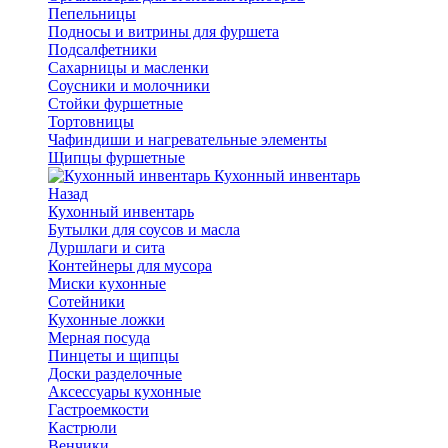
Пепельницы
Подносы и витрины для фуршета
Подсалфетники
Сахарницы и масленки
Соусники и молочники
Стойки фуршетные
Тортовницы
Чафиндиши и нагревательные элементы
Щипцы фуршетные
Кухонный инвентарь
Назад
Кухонный инвентарь
Бутылки для соусов и масла
Дуршлаги и сита
Контейнеры для мусора
Миски кухонные
Сотейники
Кухонные ложки
Мерная посуда
Пинцеты и щипцы
Доски разделочные
Аксессуары кухонные
Гастроемкости
Кастрюли
Венчики