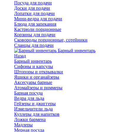
Посуда для подачи
Доски для подачи
Лопатки для подачи
Мини-ведра для подачи
Блюда для запекания
Кастрюли порционные
Корзины для подачи
Сковороды порционные, сотейники
Сланцы для подачи
Барный инвентарь
Назад
Барный инвентарь
Сифоны и капсулы
Штопоры и открывалки
Ящики и органайзеры
Аксесуары барные
Атомайзеры и риммеры
Барная посуда
Ведра для льда
Гейзеры и джиггеры
Измельчители льда
Куллеры для напитков
Ложки бармена
Мадлеры
Мерная посуда