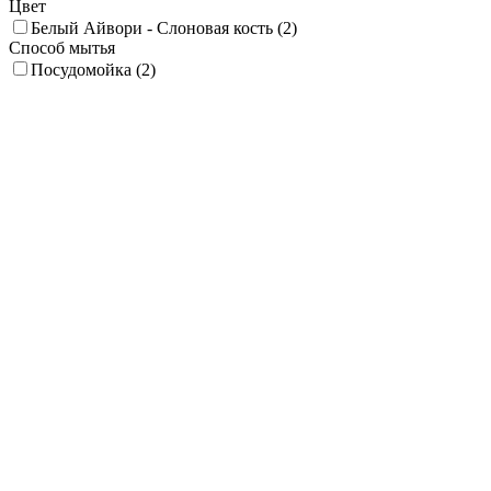
Цвет
Белый Айвори - Слоновая кость (
2
)
Способ мытья
Посудомойка (
2
)
Экологичность
Улучшенная (
2
)
Высота, мм
50
75
100
125
150
Покрытие (Декор)
Глянец (
1
)
Диаметр, мм
70
86
103
119
135