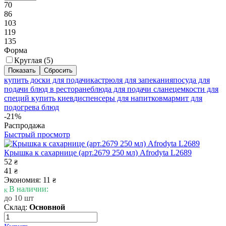
70
86
103
119
135
Форма
Круглая (
5
)
купить доски для подачи
кастрюля для запекания
посуда для
подачи блюд в ресторане
блюда для подачи сланец
емкости для
специй купить киев
диспенсеры для напитков
мармит для
подогрева блюд
-21%
Распродажа
Быстрый просмотр
Крышка к сахарнице (арт.2679 250 мл) Afrodyta L2689
52
₴
41
₴
Экономия: 11
₴
В наличии:
до 10 шт
Склад:
Основной