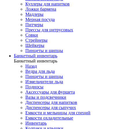
Куллеры для напитков
Ложки бармена
Мадлеры
Мерная посуда
Питчеры
Прессы для цитрусовых
Совки
Стрейнеры
Шейкеры
Пинцеты и щипцы
Банкетный инвентарь
Банкетный инвентарь
Назад
Ведра для льда
Пинцеты и щипцы
Измельчители льда
Подносы
Аксессуары для фуршета
Вазы и подсвечники
Диспенсеры для напитков
Диспенсеры для сыпучих
Емкости и мельницы для специй
Емкости охладительные
Инвентарь
Колпаки и крышки