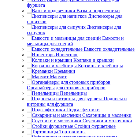
фуршета
Вазы и подсвечники
Диспенсеры для
напитков
Диспенсеры для
сыпучих
Емкости и
мельницы для специй
Емкости охладительные
Инвентарь
Колпаки и крышки
Корзины и хлебницы
Креманки
Мармит
Органайзеры для столовых приборов
Пепельницы
Подносы и
витрины для фуршета
Подсалфетники
Сахарницы и масленки
Соусники и молочники
Стойки фуршетные
Тортовницы