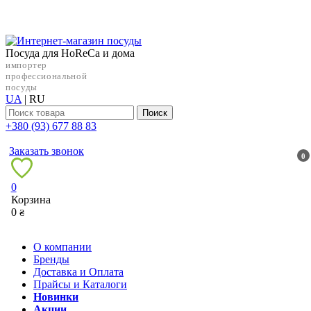
Посуда для HoReCa и дома
импортер
профессиональной
посуды
UA
|
RU
Поиск
+38‎0 (93) 677 88 83
Заказать звонок
0
0
Корзина
0
₴
О компании
Бренды
Доставка и Оплата
Прайсы и Каталоги
Новинки
Акции