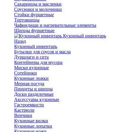
Сахарницы и масленки
Соусники и молочники
Стойки фуршетные
Тортовницы
Чафиндиши и нагревательные элементы
Щипцы фуршетные
Кухонный инвентарь
Назад
Кухонный инвентарь
Бутылки для соусов и масла
Дуршлаги и сита
Контейнеры для мусора
Миски кухонные
Сотейники
Кухонные ложки
Мерная посуда
Пинцеты и щипцы
Доски разделочные
Аксессуары кухонные
Гастроемкости
Кастрюли
Венчики
Кухонные вилки
Кухонные лопатки
Кухонные ножи