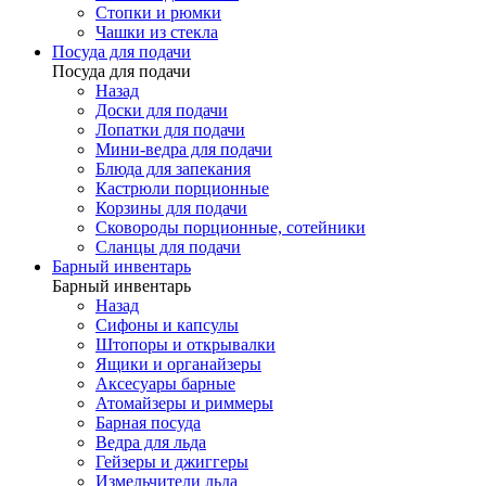
Стопки и рюмки
Чашки из стекла
Посуда для подачи
Посуда для подачи
Назад
Доски для подачи
Лопатки для подачи
Мини-ведра для подачи
Блюда для запекания
Кастрюли порционные
Корзины для подачи
Сковороды порционные, сотейники
Сланцы для подачи
Барный инвентарь
Барный инвентарь
Назад
Сифоны и капсулы
Штопоры и открывалки
Ящики и органайзеры
Аксесуары барные
Атомайзеры и риммеры
Барная посуда
Ведра для льда
Гейзеры и джиггеры
Измельчители льда