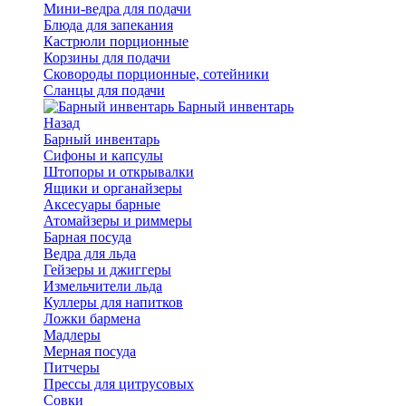
Мини-ведра для подачи
Блюда для запекания
Кастрюли порционные
Корзины для подачи
Сковороды порционные, сотейники
Сланцы для подачи
Барный инвентарь
Назад
Барный инвентарь
Сифоны и капсулы
Штопоры и открывалки
Ящики и органайзеры
Аксесуары барные
Атомайзеры и риммеры
Барная посуда
Ведра для льда
Гейзеры и джиггеры
Измельчители льда
Куллеры для напитков
Ложки бармена
Мадлеры
Мерная посуда
Питчеры
Прессы для цитрусовых
Совки