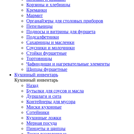
Корзины и хлебницы
Креманки
Мармит
Органайзеры для столовых приборов
Пепельницы
Подносы и витрины для фуршета
Подсалфетники
Сахарницы и масленки
Соусники и молочники
Стойки фуршетные
Тортовницы
Чафиндиши и нагревательные элементы
Щипцы фуршетные
Кухонный инвентарь
Кухонный инвентарь
Назад
Бутылки для соусов и масла
Дуршлаги и сита
Контейнеры для мусора
Миски кухонные
Сотейники
Кухонные ложки
Мерная посуда
Пинцеты и щипцы
Доски разделочные