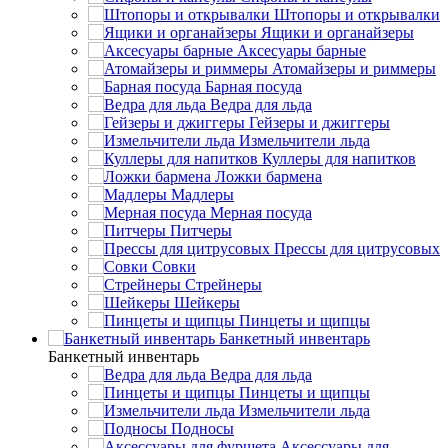
Штопоры и открывалки
Ящики и органайзеры
Аксесуары барные
Атомайзеры и риммеры
Барная посуда
Ведра для льда
Гейзеры и джиггеры
Измельчители льда
Куллеры для напитков
Ложки бармена
Мадлеры
Мерная посуда
Питчеры
Прессы для цитрусовых
Совки
Стрейнеры
Шейкеры
Пинцеты и щипцы
Банкетный инвентарь
Банкетный инвентарь
Ведра для льда
Пинцеты и щипцы
Измельчители льда
Подносы
Аксессуары для