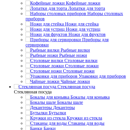
Кофейные ложки
Лопатки для торта
Наборы столовых
приборов
Ножи для стейка
Ножи для устриц
Ножи для фруктов
Приборы для
сервировки
Рыбные вилки
Рыбные ножи
Столовые вилки
Столовые ложки
Столовые ножи
Упаковки для приборов
Чайные ложки
Стеклянная посуда
Стеклянная посуда
Бокалы для коньяка
Бокалы шале
Декантеры
Бутылки
Кружки из стекла
Стаканы для воды
Банки