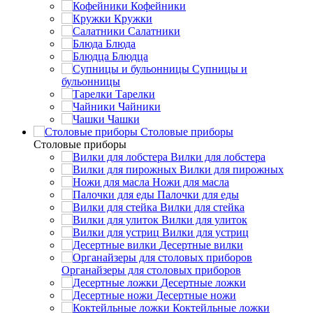
Кофейники
Кружки
Салатники
Блюда
Блюдца
Супницы и
бульонницы
Тарелки
Чайники
Чашки
Cтоловые приборы
Cтоловые приборы
Вилки для лобстера
Вилки для пирожных
Ножи для масла
Палочки для еды
Вилки для стейка
Вилки для улиток
Вилки для устриц
Десертные вилки
Органайзеры для столовых приборов
Десертные ложки
Десертные ножи
Коктейльные ложки