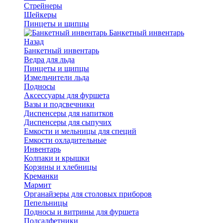
Стрейнеры
Шейкеры
Пинцеты и щипцы
Банкетный инвентарь
Назад
Банкетный инвентарь
Ведра для льда
Пинцеты и щипцы
Измельчители льда
Подносы
Аксессуары для фуршета
Вазы и подсвечники
Диспенсеры для напитков
Диспенсеры для сыпучих
Емкости и мельницы для специй
Емкости охладительные
Инвентарь
Колпаки и крышки
Корзины и хлебницы
Креманки
Мармит
Органайзеры для столовых приборов
Пепельницы
Подносы и витрины для фуршета
Подсалфетники