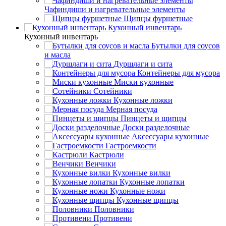
Чафиндиши и нагревательные элементы
Щипцы фуршетные
Кухонный инвентарь
Кухонный инвентарь
Бутылки для соусов
и масла
Дуршлаги и сита
Контейнеры для мусора
Миски кухонные
Сотейники
Кухонные ложки
Мерная посуда
Пинцеты и щипцы
Доски разделочные
Аксессуары кухонные
Гастроемкости
Кастрюли
Венчики
Кухонные вилки
Кухонные лопатки
Кухонные ножи
Кухонные щипцы
Половники
Противени