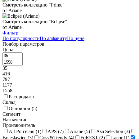
Смотреть коллекцию "Prime"
от Ariane
Смотреть коллекцию "Eclipse"
от Ariane
Фильтр
По популярности
По алфавиту
По цене
Подбор параметров
Цена
35
416
797
1177
1558
Распродажа
Склад
Основной (
5
)
Сегмент
Назначение
Производитель
Alt Porcelain (
1
)
APS (
7
)
Ariane (
5
)
Asa Selection (
3
)
Boleslawiec (
3
)
Cosy&Trendy (
4
)
FoREST (
2
)
Lacor (
1
)