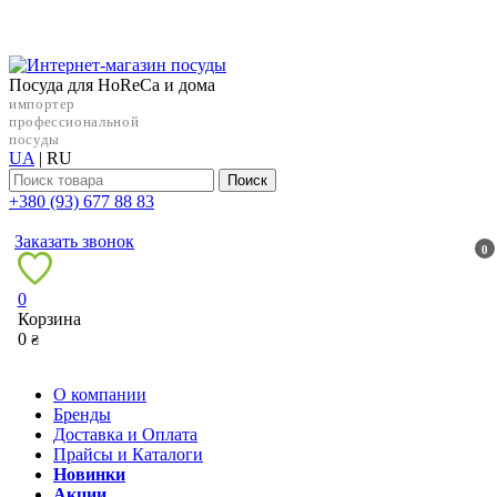
Посуда для HoReCa и дома
импортер
профессиональной
посуды
UA
|
RU
Поиск
+38‎0 (93) 677 88 83
Заказать звонок
0
0
Корзина
0
₴
О компании
Бренды
Доставка и Оплата
Прайсы и Каталоги
Новинки
Акции