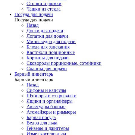
Стопки и рюмки
Чашки из стекла
Посуда для подачи
Посуда для подачи
Назад
Доски для подачи
Лопатки для подачи
Мини-ведра для подачи
Блюда для запекания
Кастрюли порционные
Корзины для подачи
Сковороды порционные, сотейники
Сланцы для подачи
Барный инвентарь
Барный инвентарь
Назад
Сифоны и капсулы
Штопоры и открывалки
Ящики и органайзеры
Аксесуары барные
Атомайзеры и риммеры
Барная посуда
Ведра для льда
Гейзеры и джиггеры
Измельчители льда