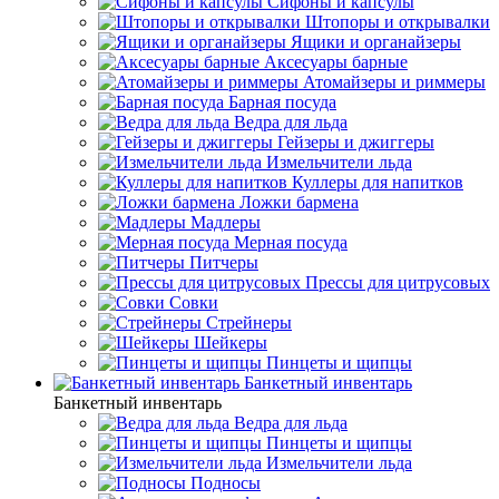
Сифоны и капсулы
Штопоры и открывалки
Ящики и органайзеры
Аксесуары барные
Атомайзеры и риммеры
Барная посуда
Ведра для льда
Гейзеры и джиггеры
Измельчители льда
Куллеры для напитков
Ложки бармена
Мадлеры
Мерная посуда
Питчеры
Прессы для цитрусовых
Совки
Стрейнеры
Шейкеры
Пинцеты и щипцы
Банкетный инвентарь
Банкетный инвентарь
Ведра для льда
Пинцеты и щипцы
Измельчители льда
Подносы