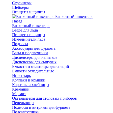
Стрейнеры
Шейкеры
Пинцеты и щипцы
Банкетный инвентарь
Назад
Банкетный инвентарь
Ведра для льда
Пинцеты и щипцы
Измельчители льда
Подносы
Аксессуары для фуршета
Вазы и подсвечники
Диспенсеры для напитков
Диспенсеры для сыпучих
Емкости и мельницы для специй
Емкости охладительные
Инвентарь
Колпаки и крышки
Корзины и хлебницы
Креманки
Мармит
Органайзеры для столовых приборов
Пепельницы
Подносы и витрины для фуршета
Подсалфетники