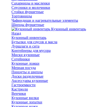
Сахарницы и масленки
Соусники и молочники
Стойки фуршетные
Тортовницы
Чафиндиши и нагревательные элементы
Щипцы фуршетные
Кухонный инвентарь
Назад
Кухонный инвентарь
Бутылки для соусов и масла
Дуршлаги и сита
Контейнеры для мусора
Миски кухонные
Сотейники
Кухонные ложки
Мерная посуда
Пинцеты и щипцы
Доски разделочные
Аксессуары кухонные
Гастроемкости
Кастрюли
Венчики
Кухонные вилки
Кухонные лопатки
Кухонные ножи