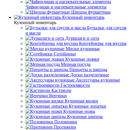
Чафиндиши и нагревательные элементы
Щипцы фуршетные
Кухонный инвентарь
Кухонный инвентарь
Бутылки для соусов
и масла
Дуршлаги и сита
Контейнеры для мусора
Миски кухонные
Сотейники
Кухонные ложки
Мерная посуда
Пинцеты и щипцы
Доски разделочные
Аксессуары кухонные
Гастроемкости
Кастрюли
Венчики
Кухонные вилки
Кухонные лопатки
Кухонные ножи
Кухонные щипцы
Половники
Противени