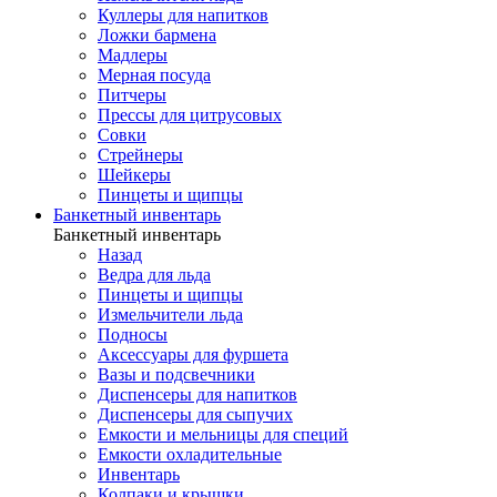
Куллеры для напитков
Ложки бармена
Мадлеры
Мерная посуда
Питчеры
Прессы для цитрусовых
Совки
Стрейнеры
Шейкеры
Пинцеты и щипцы
Банкетный инвентарь
Банкетный инвентарь
Назад
Ведра для льда
Пинцеты и щипцы
Измельчители льда
Подносы
Аксессуары для фуршета
Вазы и подсвечники
Диспенсеры для напитков
Диспенсеры для сыпучих
Емкости и мельницы для специй
Емкости охладительные
Инвентарь
Колпаки и крышки