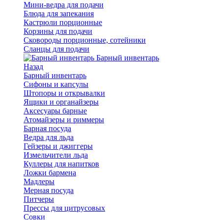
Мини-ведра для подачи
Блюда для запекания
Кастрюли порционные
Корзины для подачи
Сковороды порционные, сотейники
Сланцы для подачи
Барный инвентарь
Назад
Барный инвентарь
Сифоны и капсулы
Штопоры и открывалки
Ящики и органайзеры
Аксесуары барные
Атомайзеры и риммеры
Барная посуда
Ведра для льда
Гейзеры и джиггеры
Измельчители льда
Куллеры для напитков
Ложки бармена
Мадлеры
Мерная посуда
Питчеры
Прессы для цитрусовых
Совки