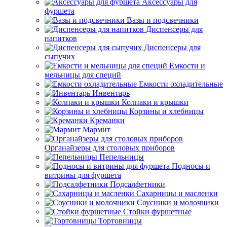
Аксессуары для
фуршета
Вазы и подсвечники
Диспенсеры для
напитков
Диспенсеры для
сыпучих
Емкости и
мельницы для специй
Емкости охладительные
Инвентарь
Колпаки и крышки
Корзины и хлебницы
Креманки
Мармит
Органайзеры для столовых приборов
Пепельницы
Подносы и
витрины для фуршета
Подсалфетники
Сахарницы и масленки
Соусники и молочники
Стойки фуршетные
Тортовницы