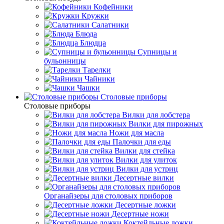
Кофейники
Кружки
Салатники
Блюда
Блюдца
Супницы и
бульонницы
Тарелки
Чайники
Чашки
Cтоловые приборы
Cтоловые приборы
Вилки для лобстера
Вилки для пирожных
Ножи для масла
Палочки для еды
Вилки для стейка
Вилки для улиток
Вилки для устриц
Десертные вилки
Органайзеры для столовых приборов
Десертные ложки
Десертные ножи
Коктейльные ложки