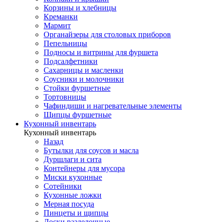
Корзины и хлебницы
Креманки
Мармит
Органайзеры для столовых приборов
Пепельницы
Подносы и витрины для фуршета
Подсалфетники
Сахарницы и масленки
Соусники и молочники
Стойки фуршетные
Тортовницы
Чафиндиши и нагревательные элементы
Щипцы фуршетные
Кухонный инвентарь
Кухонный инвентарь
Назад
Бутылки для соусов и масла
Дуршлаги и сита
Контейнеры для мусора
Миски кухонные
Сотейники
Кухонные ложки
Мерная посуда
Пинцеты и щипцы
Доски разделочные