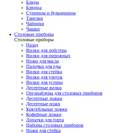
Блюда
Блюдца
Супницы и бульонницы
Тарелки
Чайники
Чашки
Cтоловые приборы
Cтоловые приборы
Назад
Вилки для лобстера
Вилки для пирожных
Ножи для масла
Палочки для еды
Вилки для стейка
Вилки для улиток
Вилки для устриц
Десертные вилки
Органайзеры для столовых приборов
Десертные ложки
Десертные ножи
Коктейльные ложки
Кофейные ложки
Лопатки для торта
Наборы столовых приборов
Ножи для стейка