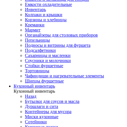
Емкости охладительные
Инвентарь
Колпаки и крышки
Корзины и хлебницы
Креманки
Мармит
Органайзеры для столовых приборов
Пепельницы
Подносы и витрины для фуршета
Подсалфетники
Сахарницы и масленки
Соусники и молочники
Стойки фуршетные
Тортовницы
Чафиндиши и нагревательные элементы
Щипцы фуршетные
Кухонный инвентарь
Кухонный инвентарь
Назад
Бутылки для соусов и масла
Дуршлаги и сита
Контейнеры для мусора
Миски кухонные
Сотейники
Кухонные ложки