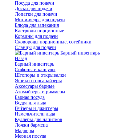
Посуда для подачи
Доски для подачи
Лопатки для подачи
Мини-ведра для подачи
Блюда для запекания
Кастрюли порционные
Корзины для подачи
Сковороды порционные, сотейники
Сланцы для подачи
Барный инвентарь
Назад
Барный инвентарь
Сифоны и капсулы
Штопоры и открывалки
Ящики и органайзеры
Аксесуары барные
Атомайзеры и риммеры
Барная посуда
Ведра для льда
Гейзеры и джиггеры
Измельчители льда
Куллеры для напитков
Ложки бармена
Мадлеры
Мерная посуда