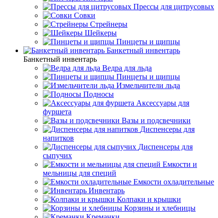
Прессы для цитрусовых
Совки
Стрейнеры
Шейкеры
Пинцеты и щипцы
Банкетный инвентарь
Банкетный инвентарь
Ведра для льда
Пинцеты и щипцы
Измельчители льда
Подносы
Аксессуары для
фуршета
Вазы и подсвечники
Диспенсеры для
напитков
Диспенсеры для
сыпучих
Емкости и
мельницы для специй
Емкости охладительные
Инвентарь
Колпаки и крышки
Корзины и хлебницы
Креманки