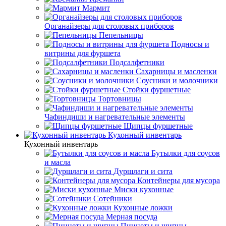
Мармит
Органайзеры для столовых приборов
Пепельницы
Подносы и
витрины для фуршета
Подсалфетники
Сахарницы и масленки
Соусники и молочники
Стойки фуршетные
Тортовницы
Чафиндиши и нагревательные элементы
Щипцы фуршетные
Кухонный инвентарь
Кухонный инвентарь
Бутылки для соусов
и масла
Дуршлаги и сита
Контейнеры для мусора
Миски кухонные
Сотейники
Кухонные ложки
Мерная посуда
Пинцеты и щипцы