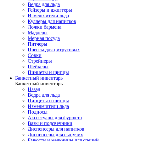
Ведра для льда
Гейзеры и джиггеры
Измельчители льда
Куллеры для напитков
Ложки бармена
Мадлеры
Мерная посуда
Питчеры
Прессы для цитрусовых
Совки
Стрейнеры
Шейкеры
Пинцеты и щипцы
Банкетный инвентарь
Банкетный инвентарь
Назад
Ведра для льда
Пинцеты и щипцы
Измельчители льда
Подносы
Аксессуары для фуршета
Вазы и подсвечники
Диспенсеры для напитков
Диспенсеры для сыпучих
Емкости и мельницы для специй