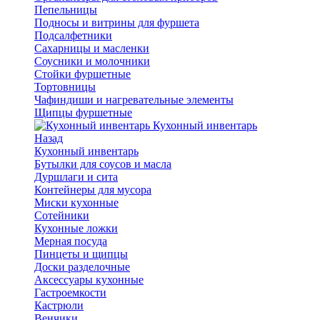
Пепельницы
Подносы и витрины для фуршета
Подсалфетники
Сахарницы и масленки
Соусники и молочники
Стойки фуршетные
Тортовницы
Чафиндиши и нагревательные элементы
Щипцы фуршетные
Кухонный инвентарь
Назад
Кухонный инвентарь
Бутылки для соусов и масла
Дуршлаги и сита
Контейнеры для мусора
Миски кухонные
Сотейники
Кухонные ложки
Мерная посуда
Пинцеты и щипцы
Доски разделочные
Аксессуары кухонные
Гастроемкости
Кастрюли
Венчики