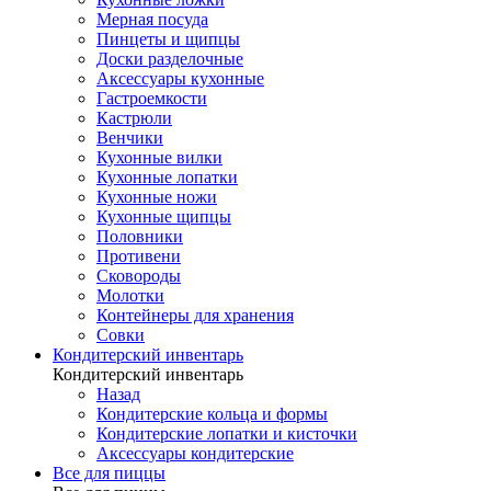
Мерная посуда
Пинцеты и щипцы
Доски разделочные
Аксессуары кухонные
Гастроемкости
Кастрюли
Венчики
Кухонные вилки
Кухонные лопатки
Кухонные ножи
Кухонные щипцы
Половники
Противени
Сковороды
Молотки
Контейнеры для хранения
Совки
Кондитерский инвентарь
Кондитерский инвентарь
Назад
Кондитерские кольца и формы
Кондитерские лопатки и кисточки
Аксессуары кондитерские
Все для пиццы