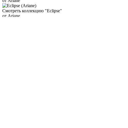
от Ariane
Смотреть коллекцию "Eclipse"
от Ariane
Фильтр
По популярности
По алфавиту
По цене
Подбор параметров
Цена
35
416
797
1177
1558
Склад
Сегмент
Премиум (
2
)
Назначение
Производитель
APS (
3
)
Коллекция
Рельеф
Наличие крышки
Да (
2
)