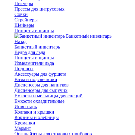
Питчеры
Прессы для цитрусовых
Совки
Стрейнеры
Шейкеры
Пинцеты и щипцы
Банкетный инвентарь
Назад
Банкетный инвентарь
Ведра для льда
Пинцеты и щипцы
Измельчители льда
Подносы
Аксессуары для фуршета
Вазы и подсвечники
Диспенсеры для напитков
Диспенсеры для сыпучих
Емкости и мельницы для специй
Емкости охладительные
Инвентарь
Колпаки и крышки
Корзины и хлебницы
Креманки
Мармит
Органайзеры для столовых приборов