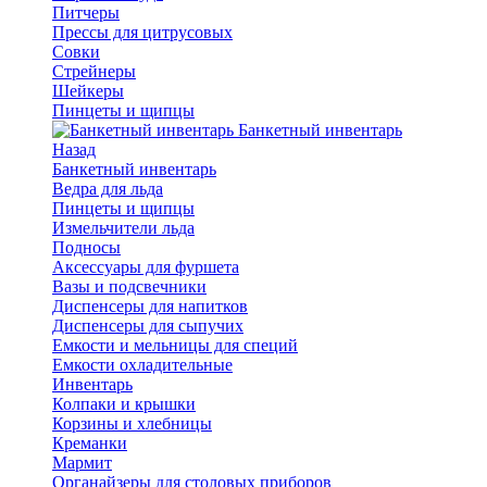
Питчеры
Прессы для цитрусовых
Совки
Стрейнеры
Шейкеры
Пинцеты и щипцы
Банкетный инвентарь
Назад
Банкетный инвентарь
Ведра для льда
Пинцеты и щипцы
Измельчители льда
Подносы
Аксессуары для фуршета
Вазы и подсвечники
Диспенсеры для напитков
Диспенсеры для сыпучих
Емкости и мельницы для специй
Емкости охладительные
Инвентарь
Колпаки и крышки
Корзины и хлебницы
Креманки
Мармит
Органайзеры для столовых приборов