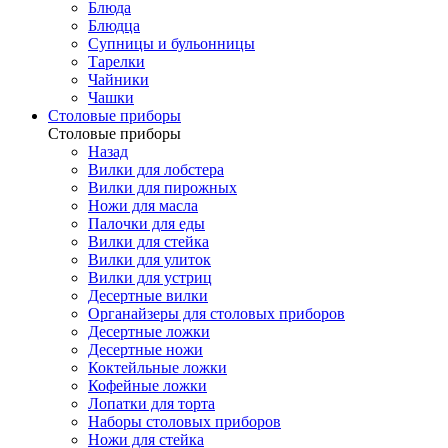
Блюда
Блюдца
Супницы и бульонницы
Тарелки
Чайники
Чашки
Cтоловые приборы
Cтоловые приборы
Назад
Вилки для лобстера
Вилки для пирожных
Ножи для масла
Палочки для еды
Вилки для стейка
Вилки для улиток
Вилки для устриц
Десертные вилки
Органайзеры для столовых приборов
Десертные ложки
Десертные ножи
Коктейльные ложки
Кофейные ложки
Лопатки для торта
Наборы столовых приборов
Ножи для стейка