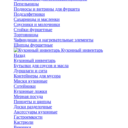
Пепельницы
Подносы и витрины для фуршета
Подсалфетники
Сахарницы и масленки
Соусники и молочники
Стойки фуршетные
Тортовницы
Чафиндиши и нагревательные элементы
Щипцы фуршетные
Кухонный инвентарь
Назад
Кухонный инвентарь
Бутылки для соусов и масла
Дуршлаги и сита
Контейнеры для мусора
Миски кухонные
Сотейники
Кухонные ложки
Мерная посуда
Пинцеты и щипцы
Доски разделочные
Аксессуары кухонные
Гастроемкости
Кастрюли
Венчики