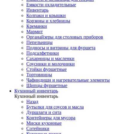
Емкости охладительные
Инвентарь
Колпаки и крышки
Корзины и хлебницы
Креманки
Мармит
Органайзеры для столовых приборов
Пепельницы
Подносы и витрины для фуршета
Подсалфетники
Сахарницы и масленки
Соусники и молочники
Стойки фуршетные
Тортовницы
Чафиндиши и нагревательные элементы
Щипцы фуршетные
Кухонный инвентарь
Кухонный инвентарь
Назад
Бутылки для соусов и масла
Дуршлаги и сита
Контейнеры для мусора
Миски кухонные
Сотейники
Кухонные ложки