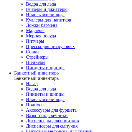
Ведра для льда
Гейзеры и джиггеры
Измельчители льда
Куллеры для напитков
Ложки бармена
Мадлеры
Мерная посуда
Питчеры
Прессы для цитрусовых
Совки
Стрейнеры
Шейкеры
Пинцеты и щипцы
Банкетный инвентарь
Банкетный инвентарь
Назад
Ведра для льда
Пинцеты и щипцы
Измельчители льда
Подносы
Аксессуары для фуршета
Вазы и подсвечники
Диспенсеры для напитков
Диспенсеры для сыпучих
Емкости и мельницы для специй