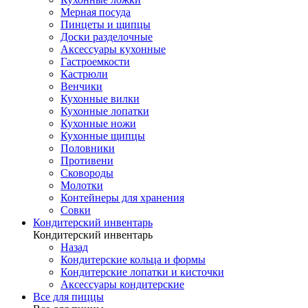
Мерная посуда
Пинцеты и щипцы
Доски разделочные
Аксессуары кухонные
Гастроемкости
Кастрюли
Венчики
Кухонные вилки
Кухонные лопатки
Кухонные ножи
Кухонные щипцы
Половники
Противени
Сковороды
Молотки
Контейнеры для хранения
Совки
Кондитерский инвентарь
Кондитерский инвентарь
Назад
Кондитерские кольца и формы
Кондитерские лопатки и кисточки
Аксессуары кондитерские
Все для пиццы