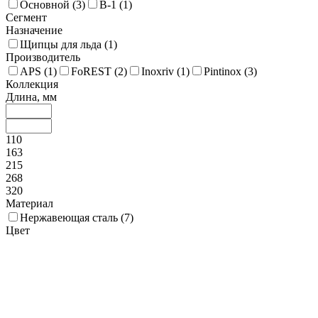
Основной (
3
)
В-1 (
1
)
Сегмент
Назначение
Щипцы для льда (
1
)
Производитель
APS (
1
)
FoREST (
2
)
Inoxriv (
1
)
Pintinox (
3
)
Коллекция
Длина, мм
110
163
215
268
320
Материал
Нержавеющая сталь (
7
)
Цвет
Металический (
7
)
Способ мытья
Посудомойка (
7
)
Экологичность
Стандартная (
7
)
Улучшенная (
3
)
Высота, мм