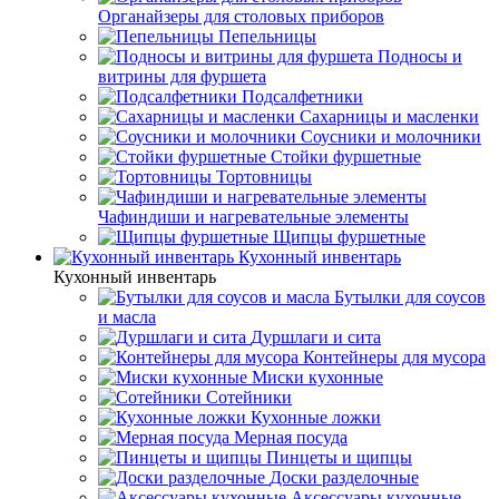
Органайзеры для столовых приборов
Пепельницы
Подносы и
витрины для фуршета
Подсалфетники
Сахарницы и масленки
Соусники и молочники
Стойки фуршетные
Тортовницы
Чафиндиши и нагревательные элементы
Щипцы фуршетные
Кухонный инвентарь
Кухонный инвентарь
Бутылки для соусов
и масла
Дуршлаги и сита
Контейнеры для мусора
Миски кухонные
Сотейники
Кухонные ложки
Мерная посуда
Пинцеты и щипцы
Доски разделочные
Аксессуары кухонные