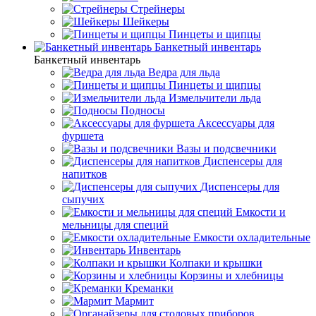
Стрейнеры
Шейкеры
Пинцеты и щипцы
Банкетный инвентарь
Банкетный инвентарь
Ведра для льда
Пинцеты и щипцы
Измельчители льда
Подносы
Аксессуары для
фуршета
Вазы и подсвечники
Диспенсеры для
напитков
Диспенсеры для
сыпучих
Емкости и
мельницы для специй
Емкости охладительные
Инвентарь
Колпаки и крышки
Корзины и хлебницы
Креманки
Мармит