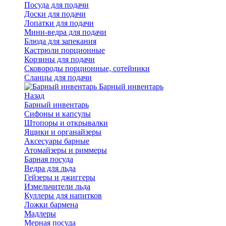
Посуда для подачи
Доски для подачи
Лопатки для подачи
Мини-ведра для подачи
Блюда для запекания
Кастрюли порционные
Корзины для подачи
Сковороды порционные, сотейники
Сланцы для подачи
Барный инвентарь
Назад
Барный инвентарь
Сифоны и капсулы
Штопоры и открывалки
Ящики и органайзеры
Аксесуары барные
Атомайзеры и риммеры
Барная посуда
Ведра для льда
Гейзеры и джиггеры
Измельчители льда
Куллеры для напитков
Ложки бармена
Мадлеры
Мерная посуда