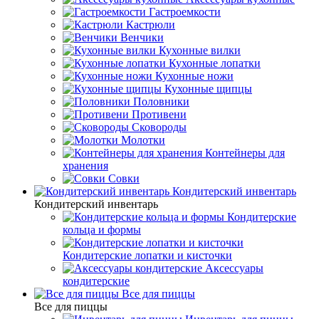
Гастроемкости
Кастрюли
Венчики
Кухонные вилки
Кухонные лопатки
Кухонные ножи
Кухонные щипцы
Половники
Противени
Сковороды
Молотки
Контейнеры для
хранения
Совки
Кондитерский инвентарь
Кондитерский инвентарь
Кондитерские
кольца и формы
Кондитерские лопатки и кисточки
Аксессуары
кондитерские
Все для пиццы
Все для пиццы