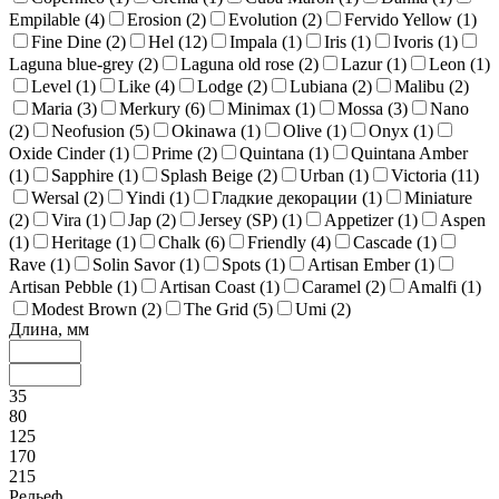
Empilable (
4
)
Erosion (
2
)
Evolution (
2
)
Fervido Yellow (
1
)
Fine Dine (
2
)
Hel (
12
)
Impala (
1
)
Iris (
1
)
Ivoris (
1
)
Laguna blue-grey (
2
)
Laguna old rose (
2
)
Lazur (
1
)
Leon (
1
)
Level (
1
)
Like (
4
)
Lodge (
2
)
Lubiana (
2
)
Malibu (
2
)
Maria (
3
)
Merkury (
6
)
Minimax (
1
)
Mossa (
3
)
Nano
(
2
)
Neofusion (
5
)
Okinawa (
1
)
Olive (
1
)
Onyx (
1
)
Oxide Cinder (
1
)
Prime (
2
)
Quintana (
1
)
Quintana Amber
(
1
)
Sapphire (
1
)
Splash Beige (
2
)
Urban (
1
)
Victoria (
11
)
Wersal (
2
)
Yindi (
1
)
Гладкие декорации (
1
)
Miniature
(
2
)
Vira (
1
)
Jap (
2
)
Jersey (SP) (
1
)
Appetizer (
1
)
Aspen
(
1
)
Heritage (
1
)
Chalk (
6
)
Friendly (
4
)
Cascade (
1
)
Rave (
1
)
Solin Savor (
1
)
Spots (
1
)
Artisan Ember (
1
)
Artisan Pebble (
1
)
Artisan Coast (
1
)
Caramel (
2
)
Amalfi (
1
)
Modest Brown (
2
)
The Grid (
5
)
Umi (
2
)
Длина, мм
35
80
125
170
215
Рельеф