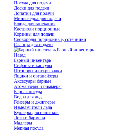
Посуда для подачи
Доски для подачи
Лопатки для подачи
Мини-ведра для подачи
Блюда для запекания
Кастрюли порционные
Корзины для подачи
Сковороды порционные, сотейники
Сланцы для подачи
Барный инвентарь
Назад
Барный инвентарь
Сифоны и капсулы
Штопоры и открывалки
Ящики и органайзеры
Аксесуары барные
Атомайзеры и риммеры
Барная посуда
Ведра для льда
Гейзеры и джиггеры
Измельчители льда
Куллеры для напитков
Ложки бармена
Мадлеры
Мерная посуда