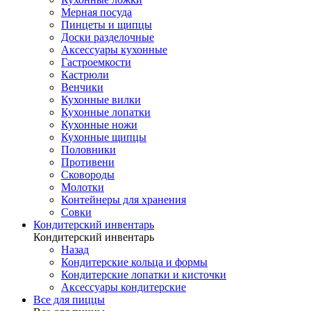
Мерная посуда
Пинцеты и щипцы
Доски разделочные
Аксессуары кухонные
Гастроемкости
Кастрюли
Венчики
Кухонные вилки
Кухонные лопатки
Кухонные ножи
Кухонные щипцы
Половники
Противени
Сковороды
Молотки
Контейнеры для хранения
Совки
Кондитерский инвентарь
Кондитерский инвентарь
Назад
Кондитерские кольца и формы
Кондитерские лопатки и кисточки
Аксессуары кондитерские
Все для пиццы