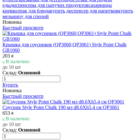
еды
диспенсеры для сыпучих продуктов
сахарницы
киев
колпак для блюда
купить диспенсер для напитков
купить
мельницу для специй
Новинка
Быстрый просмотр
Крышка для соусников (QP3060,QP3061) Style Point Chalk
GB1060
203
₴
В наличии:
до 10 шт
Склад:
Основной
Купить
Новинка
Быстрый просмотр
Соусник Style Point Chalk 190 мл d8.6Xh5.4 см QP3061
653
₴
В наличии:
до 10 шт
Склад:
Основной