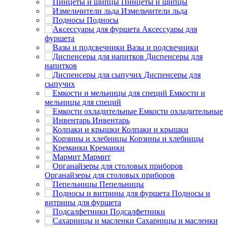
Пинцеты и щипцы
Измельчители льда
Подносы
Аксессуары для
фуршета
Вазы и подсвечники
Диспенсеры для
напитков
Диспенсеры для
сыпучих
Емкости и
мельницы для специй
Емкости охладительные
Инвентарь
Колпаки и крышки
Корзины и хлебницы
Креманки
Мармит
Органайзеры для столовых приборов
Пепельницы
Подносы и
витрины для фуршета
Подсалфетники
Сахарницы и масленки