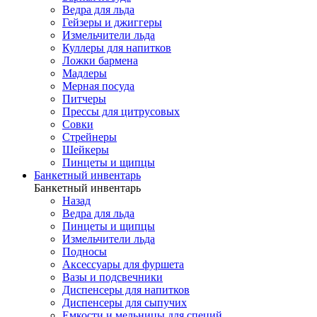
Ведра для льда
Гейзеры и джиггеры
Измельчители льда
Куллеры для напитков
Ложки бармена
Мадлеры
Мерная посуда
Питчеры
Прессы для цитрусовых
Совки
Стрейнеры
Шейкеры
Пинцеты и щипцы
Банкетный инвентарь
Банкетный инвентарь
Назад
Ведра для льда
Пинцеты и щипцы
Измельчители льда
Подносы
Аксессуары для фуршета
Вазы и подсвечники
Диспенсеры для напитков
Диспенсеры для сыпучих
Емкости и мельницы для специй