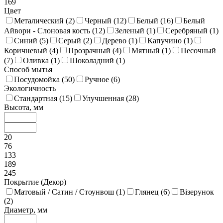
169
Цвет
Металический (
2
)
Черный (
12
)
Белый (
16
)
Белый
Айвори - Слоновая кость (
12
)
Зеленый (
1
)
Серебряный (
1
)
Синий (
5
)
Серый (
2
)
Дерево (
1
)
Капучино (
1
)
Коричневый (
4
)
Прозрачный (
4
)
Мятный (
1
)
Песочный
(
7
)
Оливка (
1
)
Шоколадний (
1
)
Способ мытья
Посудомойка (
50
)
Ручное (
6
)
Экологичность
Стандартная (
15
)
Улучшенная (
28
)
Высота, мм
20
76
133
189
245
Покрытие (Декор)
Матовый / Сатин / Стоунвош (
1
)
Глянец (
6
)
Візерунок
(
2
)
Диаметр, мм