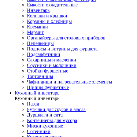
Емкости охладительные
Инвентарь
Колпаки и крышки
Корзины и хлебницы
Креманки
Мармит
Органайзеры для столовых приборов
Пепельницы
Подносы и витрины для фуршета
Подсалфетники
Сахарницы и масленки
Соусники и молочники
Стойки фуршетные
Тортовницы
Чафиндиши и нагревательные элементы
Щипцы фуршетные
Кухонный инвентарь
Кухонный инвентарь
Назад
Бутылки для соусов и масла
Дуршлаги и сита
Контейнеры для мусора
Миски кухонные
Сотейники
Кухонные ложки