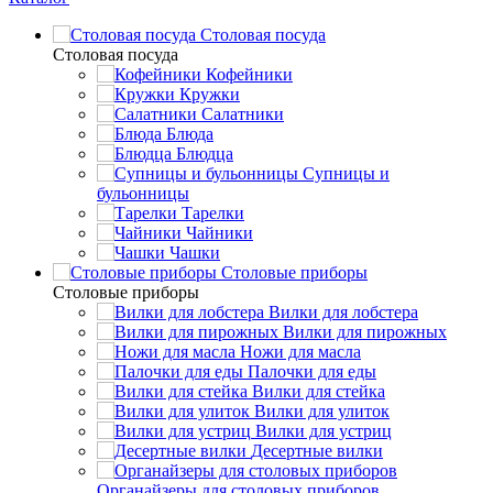
Столовая посуда
Столовая посуда
Кофейники
Кружки
Салатники
Блюда
Блюдца
Супницы и
бульонницы
Тарелки
Чайники
Чашки
Cтоловые приборы
Cтоловые приборы
Вилки для лобстера
Вилки для пирожных
Ножи для масла
Палочки для еды
Вилки для стейка
Вилки для улиток
Вилки для устриц
Десертные вилки
Органайзеры для столовых приборов