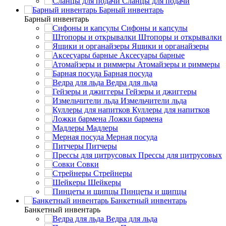
Сланцы для подачи
Барный инвентарь
Барный инвентарь
Сифоны и капсулы
Штопоры и открывалки
Ящики и органайзеры
Аксесуары барные
Атомайзеры и риммеры
Барная посуда
Ведра для льда
Гейзеры и джиггеры
Измельчители льда
Куллеры для напитков
Ложки бармена
Мадлеры
Мерная посуда
Питчеры
Прессы для цитрусовых
Совки
Стрейнеры
Шейкеры
Пинцеты и щипцы
Банкетный инвентарь
Банкетный инвентарь
Ведра для льда