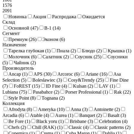
1576
2091
Новинка
Акция
Распродажа
Ожидается
Склад
Основной (
47
)
В-1 (
14
)
Сегмент
Премиум (
26
)
Эконом (
6
)
Назначение
Тарелка глубокая (
1
)
Пиала (
2
)
Блюдо (
2
)
Крышка (
1
)
Молочник (
6
)
Салатник (
2
)
Соусник (
25
)
Соусники
(
5
)
Чайник (
2
)
Производитель
Ancap (
1
)
APS (
30
)
Arcoroc (
6
)
Ariane (
16
)
Asa
Selection (
5
)
Boleslawiec (
3
)
Cosy&Trendy (
25
)
Fine Dine
(
7
)
FoREST (
15
)
ID Fine (
4
)
Kulsan (
2
)
LAV (
1
)
Lubiana (
75
)
Pasabahce (
2
)
Porser Professional (
1
)
Rak (
22
)
Style Point (
8
)
Tognana (
2
)
Коллекция
Afrodyta (
8
)
Ameryka (
10
)
Anna (
3
)
Antoinette (
2
)
Arcadia (
6
)
Atable (
4
)
Aurea (
1
)
Banquet (
2
)
Basalt (
3
)
Be Fore (
1
)
Black yoru (
1
)
Brisbane (
3
)
Celebration (
4
)
Chefs (
2
)
Chill (RAK) (
1
)
Classic (
4
)
Classic patterns (
2
)
Copernico (
1
)
Crema (
1
)
Cuba Maron (
1
)
Dahlia (
1
)