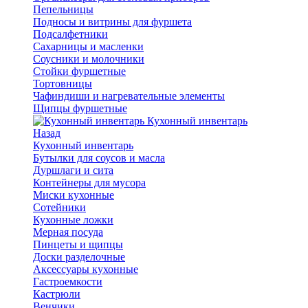
Пепельницы
Подносы и витрины для фуршета
Подсалфетники
Сахарницы и масленки
Соусники и молочники
Стойки фуршетные
Тортовницы
Чафиндиши и нагревательные элементы
Щипцы фуршетные
Кухонный инвентарь
Назад
Кухонный инвентарь
Бутылки для соусов и масла
Дуршлаги и сита
Контейнеры для мусора
Миски кухонные
Сотейники
Кухонные ложки
Мерная посуда
Пинцеты и щипцы
Доски разделочные
Аксессуары кухонные
Гастроемкости
Кастрюли
Венчики