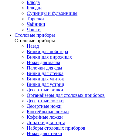
Блюда
Блюдца
Супницы и бульонницы
Тарелки
Чайники
Чашки
Cтоловые приборы
Cтоловые приборы
Назад
Вилки для лобстера
Вилки для пирожных
Ножи для масла
Палочки для еды
Вилки для стейка
Вилки для улиток
Вилки для устриц
Десертные вилки
Органайзеры для столовых приборов
Десертные ложки
Десертные ножи
Коктейльные ложки
Кофейные ложки
Лопатки для торта
Наборы столовых приборов
Ножи для стейка