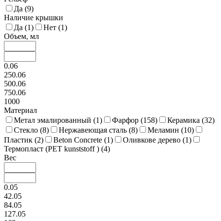
Да (
9
)
Наличие крышки
Да (
1
)
Нет (
1
)
Объем, мл
0.06
250.06
500.06
750.06
1000
Материал
Метал эмалированный (
1
)
Фарфор (
158
)
Керамика (
32
)
Стекло (
8
)
Нержавеющая сталь (
8
)
Меламин (
10
)
Пластик (
2
)
Beton Concrete (
1
)
Оливкове дерево (
1
)
Термопласт (PET kunststoff ) (
4
)
Вес
0.05
42.05
84.05
127.05