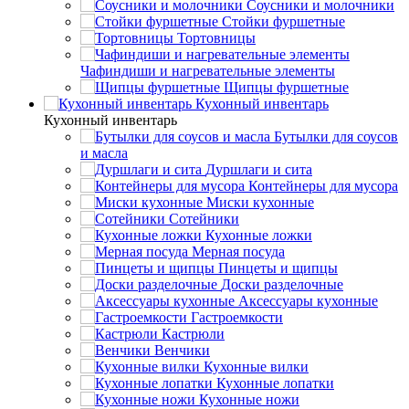
Соусники и молочники
Стойки фуршетные
Тортовницы
Чафиндиши и нагревательные элементы
Щипцы фуршетные
Кухонный инвентарь
Кухонный инвентарь
Бутылки для соусов
и масла
Дуршлаги и сита
Контейнеры для мусора
Миски кухонные
Сотейники
Кухонные ложки
Мерная посуда
Пинцеты и щипцы
Доски разделочные
Аксессуары кухонные
Гастроемкости
Кастрюли
Венчики
Кухонные вилки
Кухонные лопатки
Кухонные ножи