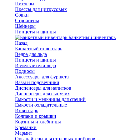
Питчеры
Прессы для цитрусовых
Совки
Стрейнеры
Шейкеры
Пинцеты и щипцы
Банкетный инвентарь
Назад
Банкетный инвентарь
Ведра для льда
Пинцеты и щипцы
Измельчители льда
Подносы
Аксессуары для фуршета
Вазы и подсвечники
Диспенсеры для напитков
Диспенсеры для сыпучих
Емкости и мельницы для специй
Емкости охладительные
Инвентарь
Колпаки и крышки
Корзины и хлебницы
Креманки
Мармит
Органайзеры для столовых приборов