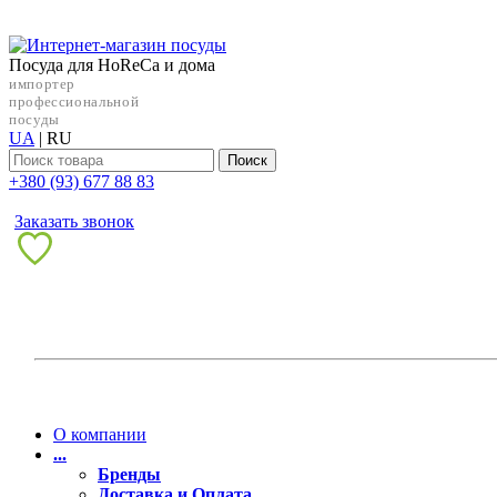
Посуда для HoReCa и дома
импортер
профессиональной
посуды
UA
|
RU
Поиск
+38‎0 (93) 677 88 83
Заказать звонок
О компании
...
Бренды
Доставка и Оплата