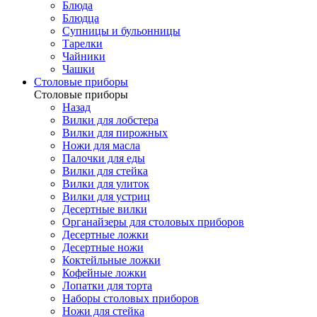
Блюда
Блюдца
Супницы и бульонницы
Тарелки
Чайники
Чашки
Cтоловые приборы
Cтоловые приборы
Назад
Вилки для лобстера
Вилки для пирожных
Ножи для масла
Палочки для еды
Вилки для стейка
Вилки для улиток
Вилки для устриц
Десертные вилки
Органайзеры для столовых приборов
Десертные ложки
Десертные ножи
Коктейльные ложки
Кофейные ложки
Лопатки для торта
Наборы столовых приборов
Ножи для стейка