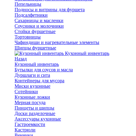
Пепельницы
Подносы и витрины для фуршета
Подсалфетники
Сахарницы и масленки
Соусники и молочники
Стойки фуршетные
Тортовницы
Чафиндиши и нагревательные элементы
Щипцы фуршетные
Кухонный инвентарь
Назад
Кухонный инвентарь
Бутылки для соусов и масла
Дуршлаги и сита
Контейнеры для мусора
Миски кухонные
Сотейники
Кухонные ложки
Мерная посуда
Пинцеты и щипцы
Доски разделочные
Аксессуары кухонные
Гастроемкости
Кастрюли
Венчики