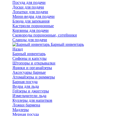
Посуда для подачи
Доски для подачи
Лопатки для подачи
Мини-ведра для подачи
Блюда для запекания
Кастрюли порционные
Корзины для подачи
Сковороды порционные, сотейники
Сланцы для подачи
Барный инвентарь
Назад
Барный инвентарь
Сифоны и капсулы
Штопоры и открывалки
Ящики и органайзеры
Аксесуары барные
Атомайзеры и риммеры
Барная посуда
Ведра для льда
Гейзеры и джиггеры
Измельчители льда
Куллеры для напитков
Ложки бармена
Мадлеры
Мерная посуда