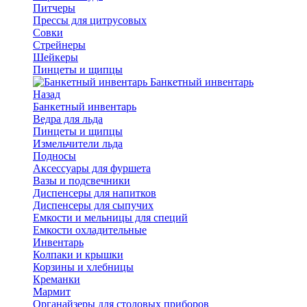
Питчеры
Прессы для цитрусовых
Совки
Стрейнеры
Шейкеры
Пинцеты и щипцы
Банкетный инвентарь
Назад
Банкетный инвентарь
Ведра для льда
Пинцеты и щипцы
Измельчители льда
Подносы
Аксессуары для фуршета
Вазы и подсвечники
Диспенсеры для напитков
Диспенсеры для сыпучих
Емкости и мельницы для специй
Емкости охладительные
Инвентарь
Колпаки и крышки
Корзины и хлебницы
Креманки
Мармит
Органайзеры для столовых приборов