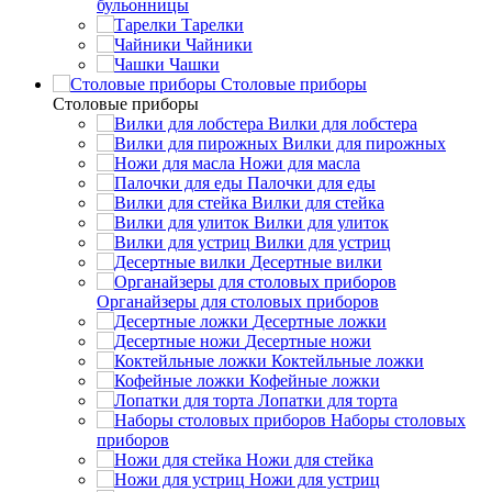
бульонницы
Тарелки
Чайники
Чашки
Cтоловые приборы
Cтоловые приборы
Вилки для лобстера
Вилки для пирожных
Ножи для масла
Палочки для еды
Вилки для стейка
Вилки для улиток
Вилки для устриц
Десертные вилки
Органайзеры для столовых приборов
Десертные ложки
Десертные ножи
Коктейльные ложки
Кофейные ложки
Лопатки для торта
Наборы столовых
приборов
Ножи для стейка
Ножи для устриц