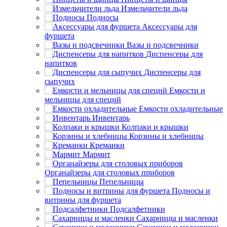
Измельчители льда
Подносы
Аксессуары для
фуршета
Вазы и подсвечники
Диспенсеры для
напитков
Диспенсеры для
сыпучих
Емкости и
мельницы для специй
Емкости охладительные
Инвентарь
Колпаки и крышки
Корзины и хлебницы
Креманки
Мармит
Органайзеры для столовых приборов
Пепельницы
Подносы и
витрины для фуршета
Подсалфетники
Сахарницы и масленки