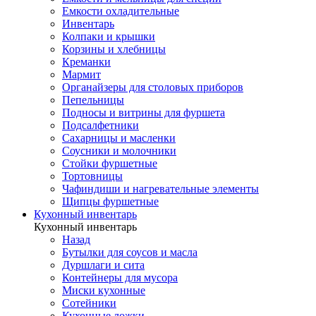
Емкости охладительные
Инвентарь
Колпаки и крышки
Корзины и хлебницы
Креманки
Мармит
Органайзеры для столовых приборов
Пепельницы
Подносы и витрины для фуршета
Подсалфетники
Сахарницы и масленки
Соусники и молочники
Стойки фуршетные
Тортовницы
Чафиндиши и нагревательные элементы
Щипцы фуршетные
Кухонный инвентарь
Кухонный инвентарь
Назад
Бутылки для соусов и масла
Дуршлаги и сита
Контейнеры для мусора
Миски кухонные
Сотейники
Кухонные ложки