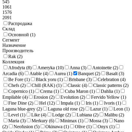
545
1061
1576
2091
Распродажа
Склад
Основной (
1
)
Сегмент
Назначение
Производитель
Rak (
2
)
Коллекция
Afrodyta (
8
)
Ameryka (
10
)
Anna (
3
)
Antoinette (
2
)
Arcadia (
6
)
Atable (
4
)
Aurea (
1
)
Banquet (
2
)
Basalt (
3
)
Be Fore (
1
)
Black yoru (
1
)
Brisbane (
3
)
Celebration (
4
)
Chefs (
2
)
Chill (RAK) (
1
)
Classic (
4
)
Classic patterns (
2
)
Copernico (
1
)
Crema (
1
)
Cuba Maron (
1
)
Dahlia (
1
)
Empilable (
4
)
Erosion (
2
)
Evolution (
2
)
Fervido Yellow (
1
)
Fine Dine (
2
)
Hel (
12
)
Impala (
1
)
Iris (
1
)
Ivoris (
1
)
Laguna blue-grey (
2
)
Laguna old rose (
2
)
Lazur (
1
)
Leon (
1
)
Level (
1
)
Like (
4
)
Lodge (
2
)
Lubiana (
2
)
Malibu (
2
)
Maria (
3
)
Merkury (
6
)
Minimax (
1
)
Mossa (
3
)
Nano
(
2
)
Neofusion (
5
)
Okinawa (
1
)
Olive (
1
)
Onyx (
1
)