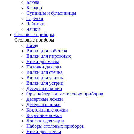
Блюда
Блюдца
Супницы и бульонницы
Тарелки
Чайники
Чашки
Cтоловые приборы
Cтоловые приборы
Назад
Вилки для лобстера
Вилки для пирожных
Ножи для масла
Палочки для еды
Вилки для стейка
Вилки для улиток
Вилки для устриц
Десертные вилки
Органайзеры для столовых приборов
Десертные ложки
Десертные ножи
Коктейльные ложки
Кофейные ложки
Лопатки для торта
Наборы столовых приборов
Ножи для стейка