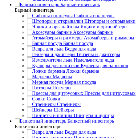
Барный инвентарь
Барный инвентарь
Сифоны и капсулы
Штопоры и открывалки
Ящики и органайзеры
Аксесуары барные
Атомайзеры и риммеры
Барная посуда
Ведра для льда
Гейзеры и джиггеры
Измельчители льда
Куллеры для напитков
Ложки бармена
Мадлеры
Мерная посуда
Питчеры
Прессы для цитрусовых
Совки
Стрейнеры
Шейкеры
Пинцеты и щипцы
Банкетный инвентарь
Банкетный инвентарь
Ведра для льда
Пинцеты и щипцы