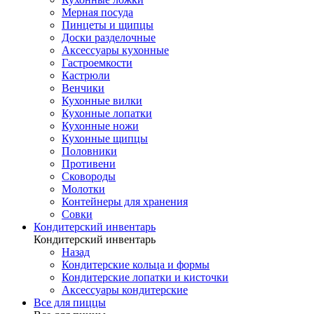
Мерная посуда
Пинцеты и щипцы
Доски разделочные
Аксессуары кухонные
Гастроемкости
Кастрюли
Венчики
Кухонные вилки
Кухонные лопатки
Кухонные ножи
Кухонные щипцы
Половники
Противени
Сковороды
Молотки
Контейнеры для хранения
Совки
Кондитерский инвентарь
Кондитерский инвентарь
Назад
Кондитерские кольца и формы
Кондитерские лопатки и кисточки
Аксессуары кондитерские
Все для пиццы