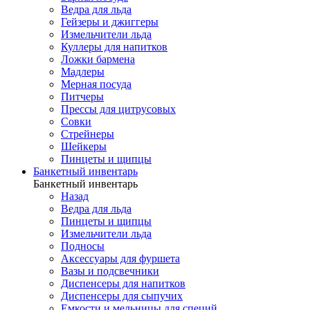
Ведра для льда
Гейзеры и джиггеры
Измельчители льда
Куллеры для напитков
Ложки бармена
Мадлеры
Мерная посуда
Питчеры
Прессы для цитрусовых
Совки
Стрейнеры
Шейкеры
Пинцеты и щипцы
Банкетный инвентарь
Банкетный инвентарь
Назад
Ведра для льда
Пинцеты и щипцы
Измельчители льда
Подносы
Аксессуары для фуршета
Вазы и подсвечники
Диспенсеры для напитков
Диспенсеры для сыпучих
Емкости и мельницы для специй