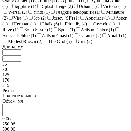
Oxide Cinder (
1
)
Prime (
2
)
Quintana (
1
)
Quintana Amber
(
1
)
Sapphire (
1
)
Splash Beige (
2
)
Urban (
1
)
Victoria (
11
)
Wersal (
2
)
Yindi (
1
)
Гладкие декорации (
1
)
Miniature
(
2
)
Vira (
1
)
Jap (
2
)
Jersey (SP) (
1
)
Appetizer (
1
)
Aspen
(
1
)
Heritage (
1
)
Chalk (
6
)
Friendly (
4
)
Cascade (
1
)
Rave (
1
)
Solin Savor (
1
)
Spots (
1
)
Artisan Ember (
1
)
Artisan Pebble (
1
)
Artisan Coast (
1
)
Caramel (
2
)
Amalfi (
1
)
Modest Brown (
2
)
The Grid (
5
)
Umi (
2
)
Длина, мм
35
80
125
170
215
Рельеф
Наличие крышки
Объем, мл
0.06
250.06
500.06