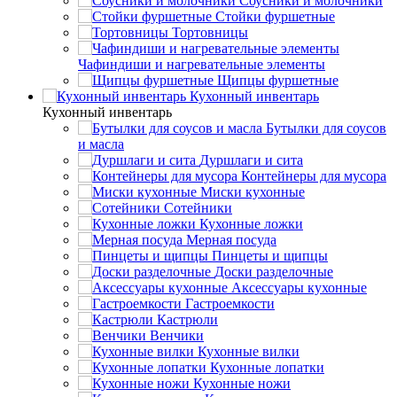
Соусники и молочники
Стойки фуршетные
Тортовницы
Чафиндиши и нагревательные элементы
Щипцы фуршетные
Кухонный инвентарь
Кухонный инвентарь
Бутылки для соусов
и масла
Дуршлаги и сита
Контейнеры для мусора
Миски кухонные
Сотейники
Кухонные ложки
Мерная посуда
Пинцеты и щипцы
Доски разделочные
Аксессуары кухонные
Гастроемкости
Кастрюли
Венчики
Кухонные вилки
Кухонные лопатки
Кухонные ножи