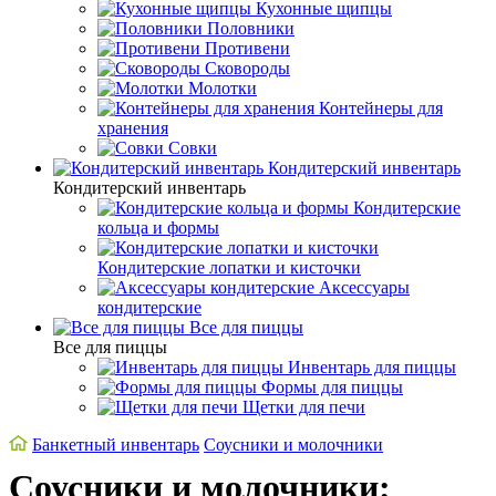
Кухонные щипцы
Половники
Противени
Сковороды
Молотки
Контейнеры для
хранения
Совки
Кондитерский инвентарь
Кондитерский инвентарь
Кондитерские
кольца и формы
Кондитерские лопатки и кисточки
Аксессуары
кондитерские
Все для пиццы
Все для пиццы
Инвентарь для пиццы
Формы для пиццы
Щетки для печи
Банкетный инвентарь
Соусники и молочники
Соусники и молочники: