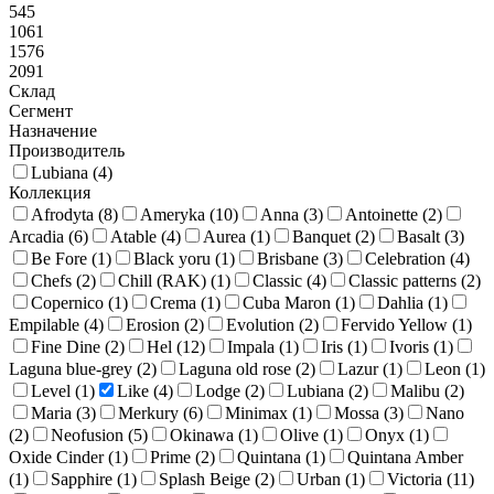
545
1061
1576
2091
Склад
Сегмент
Назначение
Производитель
Lubiana (
4
)
Коллекция
Afrodyta (
8
)
Ameryka (
10
)
Anna (
3
)
Antoinette (
2
)
Arcadia (
6
)
Atable (
4
)
Aurea (
1
)
Banquet (
2
)
Basalt (
3
)
Be Fore (
1
)
Black yoru (
1
)
Brisbane (
3
)
Celebration (
4
)
Chefs (
2
)
Chill (RAK) (
1
)
Classic (
4
)
Classic patterns (
2
)
Copernico (
1
)
Crema (
1
)
Cuba Maron (
1
)
Dahlia (
1
)
Empilable (
4
)
Erosion (
2
)
Evolution (
2
)
Fervido Yellow (
1
)
Fine Dine (
2
)
Hel (
12
)
Impala (
1
)
Iris (
1
)
Ivoris (
1
)
Laguna blue-grey (
2
)
Laguna old rose (
2
)
Lazur (
1
)
Leon (
1
)
Level (
1
)
Like (
4
)
Lodge (
2
)
Lubiana (
2
)
Malibu (
2
)
Maria (
3
)
Merkury (
6
)
Minimax (
1
)
Mossa (
3
)
Nano
(
2
)
Neofusion (
5
)
Okinawa (
1
)
Olive (
1
)
Onyx (
1
)
Oxide Cinder (
1
)
Prime (
2
)
Quintana (
1
)
Quintana Amber
(
1
)
Sapphire (
1
)
Splash Beige (
2
)
Urban (
1
)
Victoria (
11
)