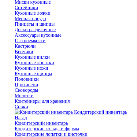
Миски кухонные
Сотейники
Кухонные ложки
Мерная посуда
Пинцеты и щипцы
Доски разделочные
Аксессуары кухонные
Гастроемкости
Кастрюли
Венчики
Кухонные вилки
Кухонные лопатки
Кухонные ножи
Кухонные щипцы
Половники
Противени
Сковороды
Молотки
Контейнеры для хранения
Совки
Кондитерский инвентарь
Назад
Кондитерский инвентарь
Кондитерские кольца и формы
Кондитерские лопатки и кисточки