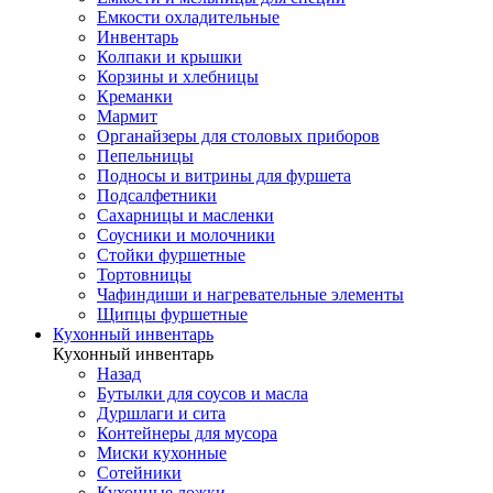
Емкости охладительные
Инвентарь
Колпаки и крышки
Корзины и хлебницы
Креманки
Мармит
Органайзеры для столовых приборов
Пепельницы
Подносы и витрины для фуршета
Подсалфетники
Сахарницы и масленки
Соусники и молочники
Стойки фуршетные
Тортовницы
Чафиндиши и нагревательные элементы
Щипцы фуршетные
Кухонный инвентарь
Кухонный инвентарь
Назад
Бутылки для соусов и масла
Дуршлаги и сита
Контейнеры для мусора
Миски кухонные
Сотейники
Кухонные ложки