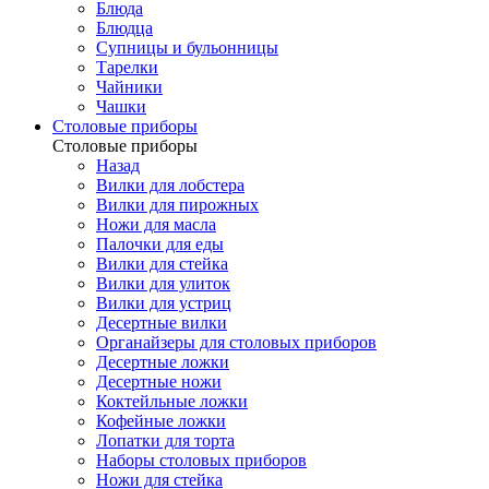
Блюда
Блюдца
Супницы и бульонницы
Тарелки
Чайники
Чашки
Cтоловые приборы
Cтоловые приборы
Назад
Вилки для лобстера
Вилки для пирожных
Ножи для масла
Палочки для еды
Вилки для стейка
Вилки для улиток
Вилки для устриц
Десертные вилки
Органайзеры для столовых приборов
Десертные ложки
Десертные ножи
Коктейльные ложки
Кофейные ложки
Лопатки для торта
Наборы столовых приборов
Ножи для стейка