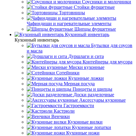
Соусники и молочники
Стойки фуршетные
Тортовницы
Чафиндиши и нагревательные элементы
Щипцы фуршетные
Кухонный инвентарь
Кухонный инвентарь
Бутылки для соусов
и масла
Дуршлаги и сита
Контейнеры для мусора
Миски кухонные
Сотейники
Кухонные ложки
Мерная посуда
Пинцеты и щипцы
Доски разделочные
Аксессуары кухонные
Гастроемкости
Кастрюли
Венчики
Кухонные вилки
Кухонные лопатки
Кухонные ножи