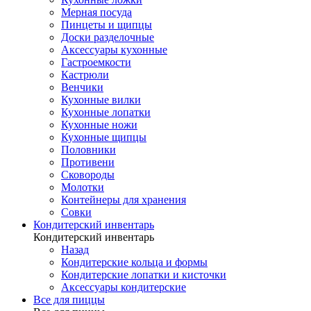
Мерная посуда
Пинцеты и щипцы
Доски разделочные
Аксессуары кухонные
Гастроемкости
Кастрюли
Венчики
Кухонные вилки
Кухонные лопатки
Кухонные ножи
Кухонные щипцы
Половники
Противени
Сковороды
Молотки
Контейнеры для хранения
Совки
Кондитерский инвентарь
Кондитерский инвентарь
Назад
Кондитерские кольца и формы
Кондитерские лопатки и кисточки
Аксессуары кондитерские
Все для пиццы