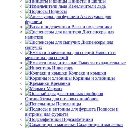
Пинцеты и щипцы
Измельчители льда
Подносы
Аксессуары для
фуршета
Вазы и подсвечники
Диспенсеры для
напитков
Диспенсеры для
сыпучих
Емкости и
мельницы для специй
Емкости охладительные
Инвентарь
Колпаки и крышки
Корзины и хлебницы
Креманки
Мармит
Органайзеры для столовых приборов
Пепельницы
Подносы и
витрины для фуршета
Подсалфетники
Сахарницы и масленки