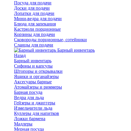
Посуда для подачи
Доски для подачи
Лопатки для подачи
Мини-ведра для подачи
Блюда для запекания
Кастрюли порционные
Корзины для подачи
Сковороды порционные, сотейники
Сланцы для подачи
Барный инвентарь
Назад
Барный инвентарь
Сифоны и капсулы
Штопоры и открывалки
Ящики и органайзеры
Аксесуары барные
Атомайзеры и риммеры
Барная посуда
Ведра для льда
Гейзеры и джиггеры
Измельчители льда
Куллеры для напитков
Ложки бармена
Мадлеры
Мерная посуда