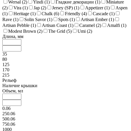
Wersal (
2
)
Yindi (
1
)
Гладкие декорации (
1
)
Miniature
(
2
)
Vira (
1
)
Jap (
2
)
Jersey (SP) (
1
)
Appetizer (
1
)
Aspen
(
1
)
Heritage (
1
)
Chalk (
6
)
Friendly (
4
)
Cascade (
1
)
Rave (
1
)
Solin Savor (
1
)
Spots (
1
)
Artisan Ember (
1
)
Artisan Pebble (
1
)
Artisan Coast (
1
)
Caramel (
2
)
Amalfi (
1
)
Modest Brown (
2
)
The Grid (
5
)
Umi (
2
)
Длина, мм
35
80
125
170
215
Рельеф
Наличие крышки
Объем, мл
0.06
250.06
500.06
750.06
1000