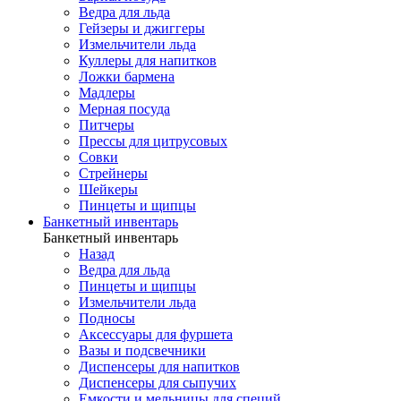
Ведра для льда
Гейзеры и джиггеры
Измельчители льда
Куллеры для напитков
Ложки бармена
Мадлеры
Мерная посуда
Питчеры
Прессы для цитрусовых
Совки
Стрейнеры
Шейкеры
Пинцеты и щипцы
Банкетный инвентарь
Банкетный инвентарь
Назад
Ведра для льда
Пинцеты и щипцы
Измельчители льда
Подносы
Аксессуары для фуршета
Вазы и подсвечники
Диспенсеры для напитков
Диспенсеры для сыпучих
Емкости и мельницы для специй