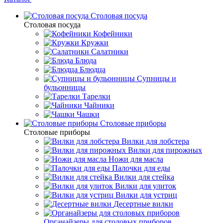
Столовая посуда
Столовая посуда
Кофейники
Кружки
Салатники
Блюда
Блюдца
Супницы и
бульонницы
Тарелки
Чайники
Чашки
Cтоловые приборы
Cтоловые приборы
Вилки для лобстера
Вилки для пирожных
Ножи для масла
Палочки для еды
Вилки для стейка
Вилки для улиток
Вилки для устриц
Десертные вилки
Органайзеры для столовых приборов