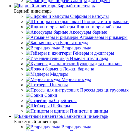
Сланцы для подачи
Барный инвентарь
Барный инвентарь
Сифоны и капсулы
Штопоры и открывалки
Ящики и органайзеры
Аксесуары барные
Атомайзеры и риммеры
Барная посуда
Ведра для льда
Гейзеры и джиггеры
Измельчители льда
Куллеры для напитков
Ложки бармена
Мадлеры
Мерная посуда
Питчеры
Прессы для цитрусовых
Совки
Стрейнеры
Шейкеры
Пинцеты и щипцы
Банкетный инвентарь
Банкетный инвентарь
Ведра для льда