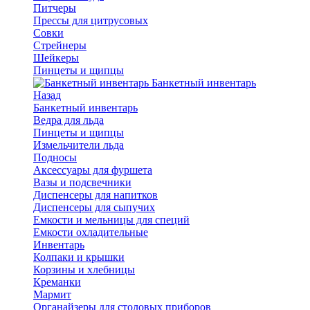
Питчеры
Прессы для цитрусовых
Совки
Стрейнеры
Шейкеры
Пинцеты и щипцы
Банкетный инвентарь
Назад
Банкетный инвентарь
Ведра для льда
Пинцеты и щипцы
Измельчители льда
Подносы
Аксессуары для фуршета
Вазы и подсвечники
Диспенсеры для напитков
Диспенсеры для сыпучих
Емкости и мельницы для специй
Емкости охладительные
Инвентарь
Колпаки и крышки
Корзины и хлебницы
Креманки
Мармит
Органайзеры для столовых приборов