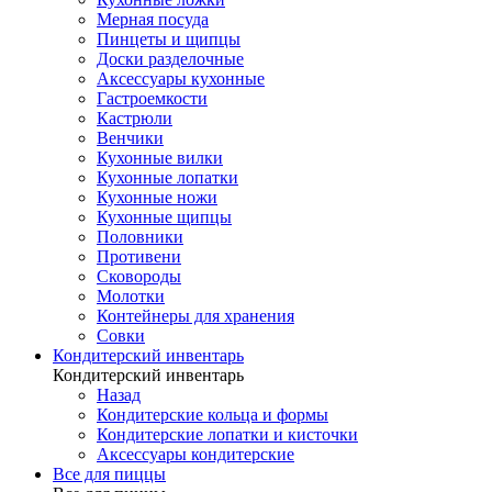
Мерная посуда
Пинцеты и щипцы
Доски разделочные
Аксессуары кухонные
Гастроемкости
Кастрюли
Венчики
Кухонные вилки
Кухонные лопатки
Кухонные ножи
Кухонные щипцы
Половники
Противени
Сковороды
Молотки
Контейнеры для хранения
Совки
Кондитерский инвентарь
Кондитерский инвентарь
Назад
Кондитерские кольца и формы
Кондитерские лопатки и кисточки
Аксессуары кондитерские
Все для пиццы