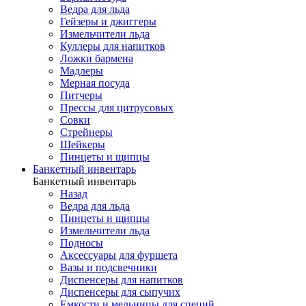
Ведра для льда
Гейзеры и джиггеры
Измельчители льда
Куллеры для напитков
Ложки бармена
Мадлеры
Мерная посуда
Питчеры
Прессы для цитрусовых
Совки
Стрейнеры
Шейкеры
Пинцеты и щипцы
Банкетный инвентарь
Банкетный инвентарь
Назад
Ведра для льда
Пинцеты и щипцы
Измельчители льда
Подносы
Аксессуары для фуршета
Вазы и подсвечники
Диспенсеры для напитков
Диспенсеры для сыпучих
Емкости и мельницы для специй