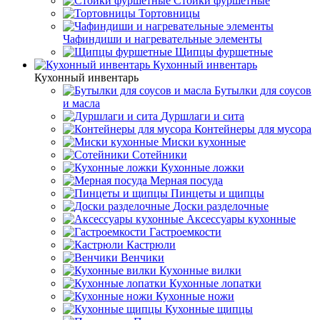
Стойки фуршетные
Тортовницы
Чафиндиши и нагревательные элементы
Щипцы фуршетные
Кухонный инвентарь
Кухонный инвентарь
Бутылки для соусов
и масла
Дуршлаги и сита
Контейнеры для мусора
Миски кухонные
Сотейники
Кухонные ложки
Мерная посуда
Пинцеты и щипцы
Доски разделочные
Аксессуары кухонные
Гастроемкости
Кастрюли
Венчики
Кухонные вилки
Кухонные лопатки
Кухонные ножи
Кухонные щипцы