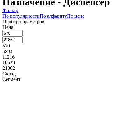
Назначение - Диспенсер
Фильтр
По популярности
По алфавиту
По цене
Подбор параметров
Цена
570
5893
11216
16539
21862
Склад
Сегмент
Назначение
Блюдо (
1
)
Диспенсер (
1
)
Набор фуршетный (
5
)
Подставка (
4
)
Стойка банкетная (
13
)
Держатель (
1
)
Производитель
APS (
1
)
Коллекция
Длина, мм
185