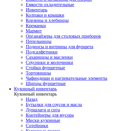
Емкости охладительные
Инвентарь
Колпаки и крышки
Корзины и хлебницы
Креманки
Мармит
Органайзеры для столовых приборов
Пепельницы
Подносы и витрины для фуршета
Подсалфетники
Сахарницы и масленки
Соусники и молочники
Стойки фуршетные
Тортовницы
Чафиндиши и нагревательные элементы
Щипцы фуршетные
Кухонный инвентарь
Кухонный инвентарь
Назад
Бутылки для соусов и масла
Дуршлаги и сита
Контейнеры для мусора
Миски кухонные
Сотейники
Кухонные ложки