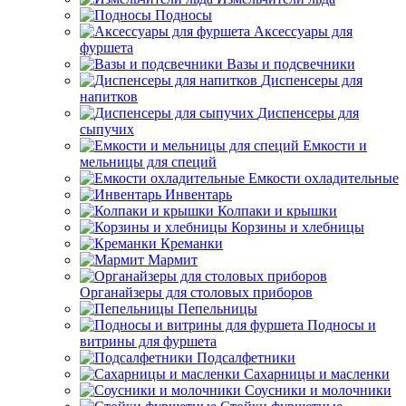
Подносы
Аксессуары для
фуршета
Вазы и подсвечники
Диспенсеры для
напитков
Диспенсеры для
сыпучих
Емкости и
мельницы для специй
Емкости охладительные
Инвентарь
Колпаки и крышки
Корзины и хлебницы
Креманки
Мармит
Органайзеры для столовых приборов
Пепельницы
Подносы и
витрины для фуршета
Подсалфетники
Сахарницы и масленки
Соусники и молочники