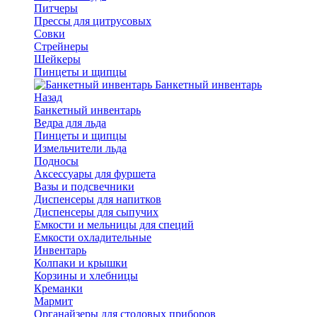
Питчеры
Прессы для цитрусовых
Совки
Стрейнеры
Шейкеры
Пинцеты и щипцы
Банкетный инвентарь
Назад
Банкетный инвентарь
Ведра для льда
Пинцеты и щипцы
Измельчители льда
Подносы
Аксессуары для фуршета
Вазы и подсвечники
Диспенсеры для напитков
Диспенсеры для сыпучих
Емкости и мельницы для специй
Емкости охладительные
Инвентарь
Колпаки и крышки
Корзины и хлебницы
Креманки
Мармит
Органайзеры для столовых приборов