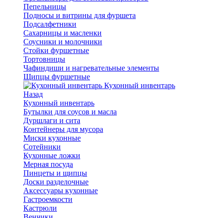
Пепельницы
Подносы и витрины для фуршета
Подсалфетники
Сахарницы и масленки
Соусники и молочники
Стойки фуршетные
Тортовницы
Чафиндиши и нагревательные элементы
Щипцы фуршетные
Кухонный инвентарь
Назад
Кухонный инвентарь
Бутылки для соусов и масла
Дуршлаги и сита
Контейнеры для мусора
Миски кухонные
Сотейники
Кухонные ложки
Мерная посуда
Пинцеты и щипцы
Доски разделочные
Аксессуары кухонные
Гастроемкости
Кастрюли
Венчики