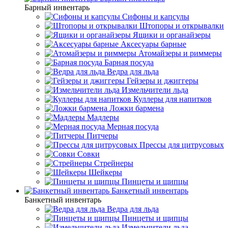
Барный инвентарь
Сифоны и капсулы
Штопоры и открывалки
Ящики и органайзеры
Аксесуары барные
Атомайзеры и риммеры
Барная посуда
Ведра для льда
Гейзеры и джиггеры
Измельчители льда
Куллеры для напитков
Ложки бармена
Мадлеры
Мерная посуда
Питчеры
Прессы для цитрусовых
Совки
Стрейнеры
Шейкеры
Пинцеты и щипцы
Банкетный инвентарь
Банкетный инвентарь
Ведра для льда
Пинцеты и щипцы
Измельчители льда