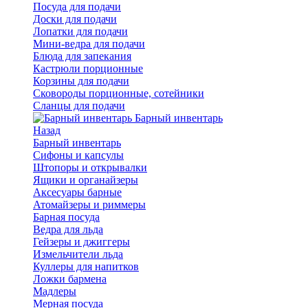
Посуда для подачи
Доски для подачи
Лопатки для подачи
Мини-ведра для подачи
Блюда для запекания
Кастрюли порционные
Корзины для подачи
Сковороды порционные, сотейники
Сланцы для подачи
Барный инвентарь
Назад
Барный инвентарь
Сифоны и капсулы
Штопоры и открывалки
Ящики и органайзеры
Аксесуары барные
Атомайзеры и риммеры
Барная посуда
Ведра для льда
Гейзеры и джиггеры
Измельчители льда
Куллеры для напитков
Ложки бармена
Мадлеры
Мерная посуда