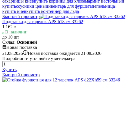
сахарницы киев
купить корзины для хлеба
мармит настольный
купить
соусники цены
инвентарь для фуршета
пепельница
купить киев
купить контейнер для льда
Быстрый просмотр
Подставка для тарелок APS h18 см 33262
1 162
₴
В наличии:
до 10 шт
Склад:
Основной
Новая поставка
i
21.08.2026
Новая поставка ожидается 21.08.2026.
Подробности уточняйте у менеджера.
Купить
Быстрый просмотр
Стойка фуршетная для 12 тарелок APS d22Xh59 см 33246
5 461
₴
В наличии:
до 10 шт
Склад:
Основной
Купить
Быстрый просмотр