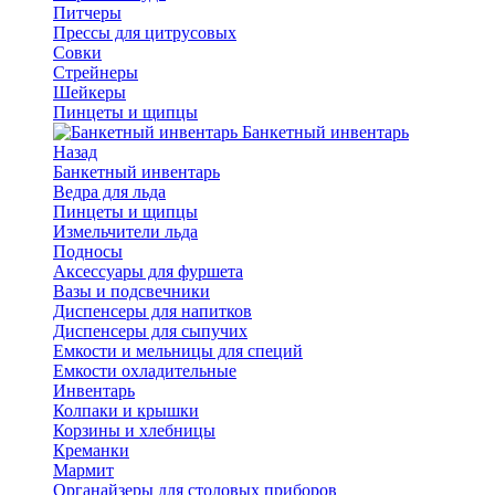
Питчеры
Прессы для цитрусовых
Совки
Стрейнеры
Шейкеры
Пинцеты и щипцы
Банкетный инвентарь
Назад
Банкетный инвентарь
Ведра для льда
Пинцеты и щипцы
Измельчители льда
Подносы
Аксессуары для фуршета
Вазы и подсвечники
Диспенсеры для напитков
Диспенсеры для сыпучих
Емкости и мельницы для специй
Емкости охладительные
Инвентарь
Колпаки и крышки
Корзины и хлебницы
Креманки
Мармит
Органайзеры для столовых приборов