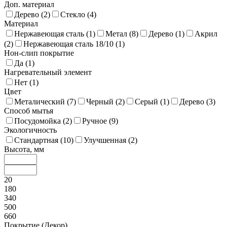
Доп. материал
Дерево (
2
)
Стекло (
4
)
Материал
Нержавеющая сталь (
1
)
Метал (
8
)
Дерево (
1
)
Акрил
(
2
)
Нержавеющая сталь 18/10 (
1
)
Нон-слип покрытие
Да (
1
)
Нагревательный элемент
Нет (
1
)
Цвет
Металический (
7
)
Черный (
2
)
Серый (
1
)
Дерево (
3
)
Способ мытья
Посудомойка (
2
)
Ручное (
9
)
Экологичность
Стандартная (
10
)
Улучшенная (
2
)
Высота, мм
20
180
340
500
660
Покрытие (Декор)