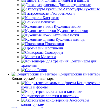
Пинцеты и щипцы
Доски разделочные
Аксессуары кухонные
Гастроемкости
Кастрюли
Венчики
Кухонные вилки
Кухонные лопатки
Кухонные ножи
Кухонные щипцы
Половники
Противени
Сковороды
Молотки
Контейнеры для
хранения
Совки
Кондитерский инвентарь
Кондитерский инвентарь
Кондитерские
кольца и формы
Кондитерские лопатки и кисточки
Аксессуары
кондитерские