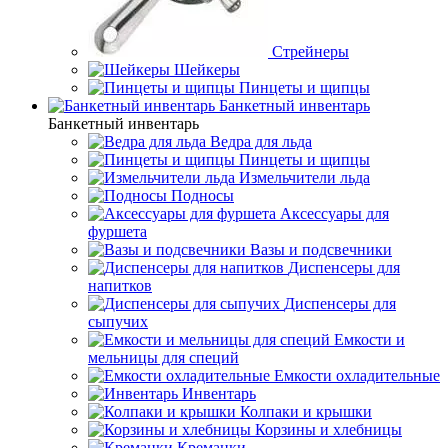
Стрейнеры
Шейкеры
Пинцеты и щипцы
Банкетный инвентарь
Банкетный инвентарь
Ведра для льда
Пинцеты и щипцы
Измельчители льда
Подносы
Аксессуары для
фуршета
Вазы и подсвечники
Диспенсеры для
напитков
Диспенсеры для
сыпучих
Емкости и
мельницы для специй
Емкости охладительные
Инвентарь
Колпаки и крышки
Корзины и хлебницы
Креманки