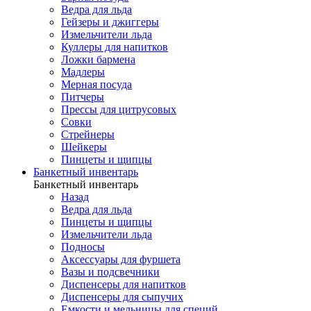
Ведра для льда
Гейзеры и джиггеры
Измельчители льда
Куллеры для напитков
Ложки бармена
Мадлеры
Мерная посуда
Питчеры
Прессы для цитрусовых
Совки
Стрейнеры
Шейкеры
Пинцеты и щипцы
Банкетный инвентарь
Банкетный инвентарь
Назад
Ведра для льда
Пинцеты и щипцы
Измельчители льда
Подносы
Аксессуары для фуршета
Вазы и подсвечники
Диспенсеры для напитков
Диспенсеры для сыпучих
Емкости и мельницы для специй