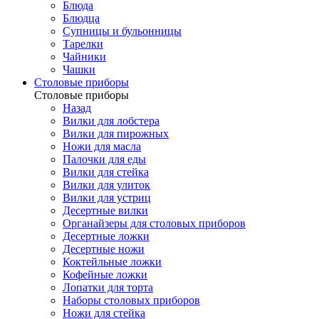
Блюда
Блюдца
Супницы и бульонницы
Тарелки
Чайники
Чашки
Cтоловые приборы
Cтоловые приборы
Назад
Вилки для лобстера
Вилки для пирожных
Ножи для масла
Палочки для еды
Вилки для стейка
Вилки для улиток
Вилки для устриц
Десертные вилки
Органайзеры для столовых приборов
Десертные ложки
Десертные ножи
Коктейльные ложки
Кофейные ложки
Лопатки для торта
Наборы столовых приборов
Ножи для стейка