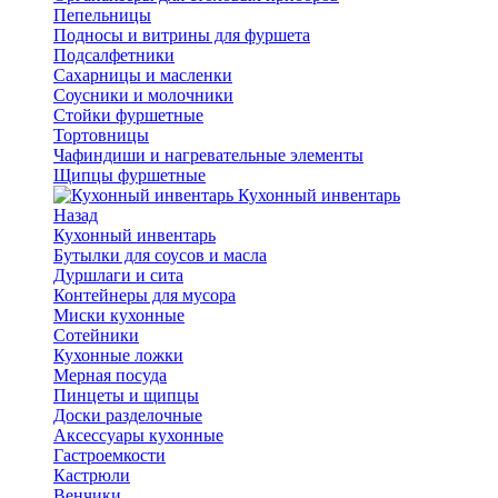
Пепельницы
Подносы и витрины для фуршета
Подсалфетники
Сахарницы и масленки
Соусники и молочники
Стойки фуршетные
Тортовницы
Чафиндиши и нагревательные элементы
Щипцы фуршетные
Кухонный инвентарь
Назад
Кухонный инвентарь
Бутылки для соусов и масла
Дуршлаги и сита
Контейнеры для мусора
Миски кухонные
Сотейники
Кухонные ложки
Мерная посуда
Пинцеты и щипцы
Доски разделочные
Аксессуары кухонные
Гастроемкости
Кастрюли
Венчики