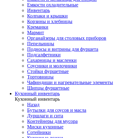
Емкости охладительные
Инвентарь
Колпаки и крышки
Корзины и хлебницы
Креманки
Мармит
Органайзеры для столовых приборов
Пепельницы
Подносы и витрины для фуршета
Подсалфетники
Сахарницы и масленки
Соусники и молочники
Стойки фуршетные
Тортовницы
Чафиндиши и нагревательные элементы
Щипцы фуршетные
Кухонный инвентарь
Кухонный инвентарь
Назад
Бутылки для соусов и масла
Дуршлаги и сита
Контейнеры для мусора
Миски кухонные
Сотейники
Кухонные ложки