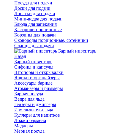
Посуда для подачи
Доски для подачи
Лопатки для подачи
Мини-ведра для подачи
Блюда для запекания
Кастрюли порционные
Корзины для подачи
Сковороды порционные, сотейники
Сланцы для подачи
Барный инвентарь
Назад
Барный инвентарь
Сифоны и капсулы
Штопоры и открывалки
Ящики и органайзеры
Аксесуары барные
Атомайзеры и риммеры
Барная посуда
Ведра для льда
Гейзеры и джиггеры
Измельчители льда
Куллеры для напитков
Ложки бармена
Мадлеры
Мерная посуда