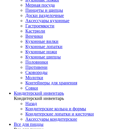
Мерная посуда
Пинцеты и щипцы
Доски разделочные
Аксессуары кухонные
Гастроемкости
Кастрюли
Венчики
Кухонные вилки
Кухонные лопатки
Кухонные ножи
Кухонные щипцы
Половники
Противени
Сковороды
Молотки
Контейнеры для хранения
Совки
Кондитерский инвентарь
Кондитерский инвентарь
Назад
Кондитерские кольца и формы
Кондитерские лопатки и кисточки
Аксессуары кондитерские
Все для пиццы