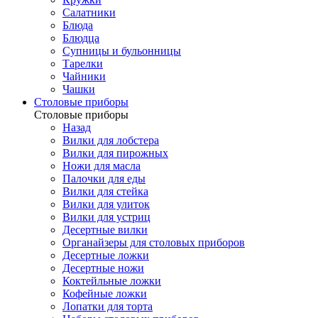
Салатники
Блюда
Блюдца
Супницы и бульонницы
Тарелки
Чайники
Чашки
Cтоловые приборы
Cтоловые приборы
Назад
Вилки для лобстера
Вилки для пирожных
Ножи для масла
Палочки для еды
Вилки для стейка
Вилки для улиток
Вилки для устриц
Десертные вилки
Органайзеры для столовых приборов
Десертные ложки
Десертные ножи
Коктейльные ложки
Кофейные ложки
Лопатки для торта