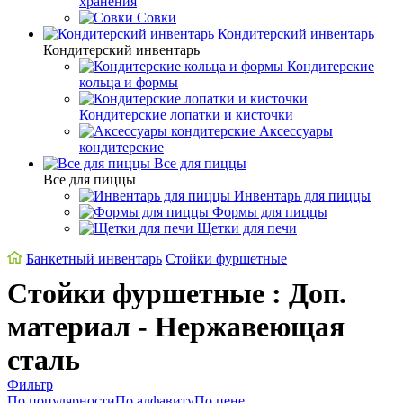
хранения
Совки
Кондитерский инвентарь
Кондитерский инвентарь
Кондитерские
кольца и формы
Кондитерские лопатки и кисточки
Аксессуары
кондитерские
Все для пиццы
Все для пиццы
Инвентарь для пиццы
Формы для пиццы
Щетки для печи
Банкетный инвентарь
Стойки фуршетные
Стойки фуршетные : Доп.
материал - Нержавеющая
сталь
Фильтр
По популярности
По алфавиту
По цене