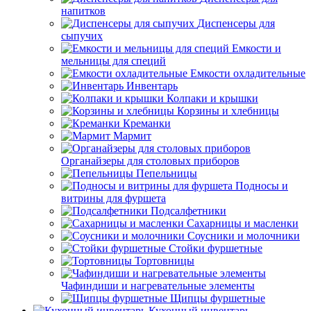
напитков
Диспенсеры для
сыпучих
Емкости и
мельницы для специй
Емкости охладительные
Инвентарь
Колпаки и крышки
Корзины и хлебницы
Креманки
Мармит
Органайзеры для столовых приборов
Пепельницы
Подносы и
витрины для фуршета
Подсалфетники
Сахарницы и масленки
Соусники и молочники
Стойки фуршетные
Тортовницы
Чафиндиши и нагревательные элементы
Щипцы фуршетные
Кухонный инвентарь