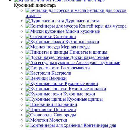
Кухонный инвентарь
Бутылки для соусов
и масла
Дуршлаги и сита
Контейнеры для мусора
Миски кухонные
Сотейники
Кухонные ложки
Мерная посуда
Пинцеты и щипцы
Доски разделочные
Аксессуары кухонные
Гастроемкости
Кастрюли
Венчики
Кухонные вилки
Кухонные лопатки
Кухонные ножи
Кухонные щипцы
Половники
Противени
Сковороды
Молотки
Контейнеры для