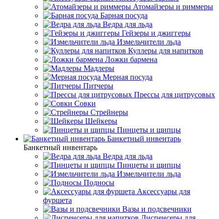
Атомайзеры и риммеры
Барная посуда
Ведра для льда
Гейзеры и джиггеры
Измельчители льда
Куллеры для напитков
Ложки бармена
Мадлеры
Мерная посуда
Питчеры
Прессы для цитрусовых
Совки
Стрейнеры
Шейкеры
Пинцеты и щипцы
Банкетный инвентарь
Банкетный инвентарь
Ведра для льда
Пинцеты и щипцы
Измельчители льда
Подносы
Аксессуары для
фуршета
Вазы и подсвечники
Диспенсеры для