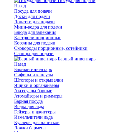
Посуда для подачи
Назад
Посуда для подачи
Доски для подачи
Лопатки для подачи
Мини-ведра для подачи
Блюда для запекания
Кастрюли порционные
Корзины для подачи
Сковороды порционные, сотейники
Сланцы для подачи
Барный инвентарь
Назад
Барный инвентарь
Сифоны и капсулы
Штопоры и открывалки
Ящики и органайзеры
Аксесуары барные
Атомайзеры и риммеры
Барная посуда
Ведра для льда
Гейзеры и джиггеры
Измельчители льда
Куллеры для напитков
Ложки бармена