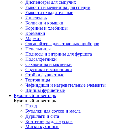
Диспенсеры для сыпучих
Емкости и мельницы для специй
Емкости охладительные
Инвентарь
Колпаки и крышки
Корзины и хлебницы
Креманки
Мармит
Органайзеры для столовых приборов
Пепельницы
Подносы и витрины для фуршета
Подсалфетники
Сахарницы и масленки
Соусники и молочники
Стойки фуршетные
Тортовницы
Чафиндиши и нагревательные элементы
Щипцы фуршетные
Кухонный инвентарь
Кухонный инвентарь
Назад
Бутылки для соусов и масла
Дуршлаги и сита
Контейнеры для мусора
Миски кухонные