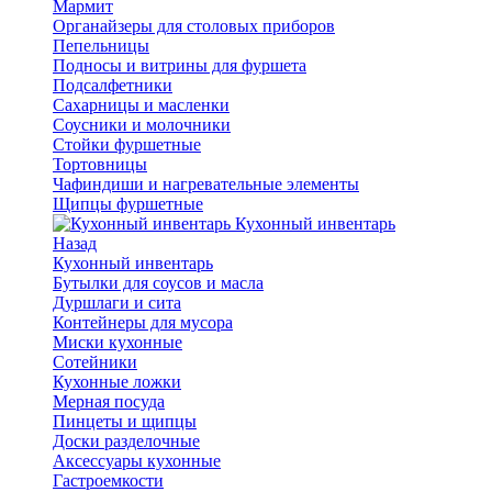
Мармит
Органайзеры для столовых приборов
Пепельницы
Подносы и витрины для фуршета
Подсалфетники
Сахарницы и масленки
Соусники и молочники
Стойки фуршетные
Тортовницы
Чафиндиши и нагревательные элементы
Щипцы фуршетные
Кухонный инвентарь
Назад
Кухонный инвентарь
Бутылки для соусов и масла
Дуршлаги и сита
Контейнеры для мусора
Миски кухонные
Сотейники
Кухонные ложки
Мерная посуда
Пинцеты и щипцы
Доски разделочные
Аксессуары кухонные
Гастроемкости