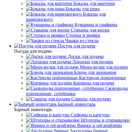
Бокалы для мартини
Бокалы для пива
Бокалы для
шампанского
Кувшины и графины
Стаканы для виски
Стопки и рюмки
Чашки из стекла
Посуда для подачи
Посуда для подачи
Доски для подачи
Лопатки для подачи
Мини-ведра для подачи
Блюда для запекания
Кастрюли порционные
Корзины для подачи
Сковороды
порционные, сотейники
Сланцы для подачи
Барный инвентарь
Барный инвентарь
Сифоны и капсулы
Штопоры и открывалки
Ящики и органайзеры
Аксесуары барные