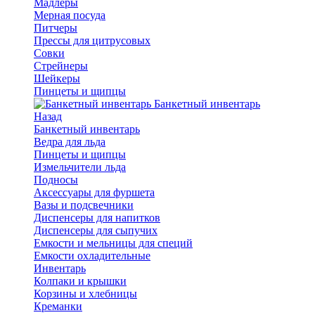
Мадлеры
Мерная посуда
Питчеры
Прессы для цитрусовых
Совки
Стрейнеры
Шейкеры
Пинцеты и щипцы
Банкетный инвентарь
Назад
Банкетный инвентарь
Ведра для льда
Пинцеты и щипцы
Измельчители льда
Подносы
Аксессуары для фуршета
Вазы и подсвечники
Диспенсеры для напитков
Диспенсеры для сыпучих
Емкости и мельницы для специй
Емкости охладительные
Инвентарь
Колпаки и крышки
Корзины и хлебницы
Креманки