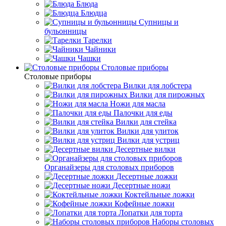
Блюда
Блюдца
Супницы и
бульонницы
Тарелки
Чайники
Чашки
Cтоловые приборы
Cтоловые приборы
Вилки для лобстера
Вилки для пирожных
Ножи для масла
Палочки для еды
Вилки для стейка
Вилки для улиток
Вилки для устриц
Десертные вилки
Органайзеры для столовых приборов
Десертные ложки
Десертные ножи
Коктейльные ложки
Кофейные ложки
Лопатки для торта
Наборы столовых