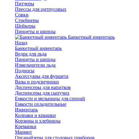
Питчеры
Прессы для цитрусовых
Совки
Стрейнеры
Шейкеры
Пинцеты и щипцы
Банкетный инвентарь
Назад
Банкетный инвентарь
Ведра для льда
Пинцеты и щипцы
Измельчители льда
Подносы
Аксессуары для фуршета
Вазы и подсвечники
Диспенсеры для напитков
Диспенсеры для сыпучих
Емкости и мельницы для специй
Емкости охладительные
Инвентарь
Колпаки и крышки
Корзины и хлебницы
Креманки
Мармит
Органайзеры для столовых приборов