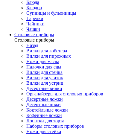
Блюда
Блюдца
Супницы и бульонницы
Тарелки
Чайники
Чашки
Cтоловые приборы
Cтоловые приборы
Назад
Вилки для лобстера
Вилки для пирожных
Ножи для масла
Палочки для еды
Вилки для стейка
Вилки для улиток
Вилки для устриц
Десертные вилки
Органайзеры для столовых приборов
Десертные ложки
Десертные ножи
Коктейльные ложки
Кофейные ложки
Лопатки для торта
Наборы столовых приборов
Ножи для стейка