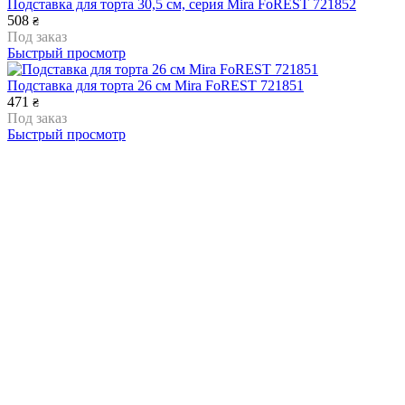
Подставка для торта 30,5 см, серия Mira FoREST 721852
508
₴
Под заказ
Быстрый просмотр
Подставка для торта 26 см Mira FoREST 721851
471
₴
Под заказ
Быстрый просмотр
Подставка для торта d 31см, h 7 см APS 00463
3 015
₴
Под заказ
Быстрый просмотр
Крутящаяся подставка для торта d-30,5 см h-3,2 см Martellato
GIRA 7
1 178
₴
Под заказ
Быстрый просмотр
Підставка для торту поворотна d=29 см h=13 см Martellato -
GIRA 5