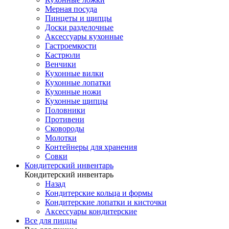
Мерная посуда
Пинцеты и щипцы
Доски разделочные
Аксессуары кухонные
Гастроемкости
Кастрюли
Венчики
Кухонные вилки
Кухонные лопатки
Кухонные ножи
Кухонные щипцы
Половники
Противени
Сковороды
Молотки
Контейнеры для хранения
Совки
Кондитерский инвентарь
Кондитерский инвентарь
Назад
Кондитерские кольца и формы
Кондитерские лопатки и кисточки
Аксессуары кондитерские
Все для пиццы