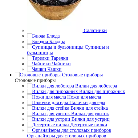
Салатники
Блюда
Блюдца
Супницы и
бульонницы
Тарелки
Чайники
Чашки
Cтоловые приборы
Cтоловые приборы
Вилки для лобстера
Вилки для пирожных
Ножи для масла
Палочки для еды
Вилки для стейка
Вилки для улиток
Вилки для устриц
Десертные вилки
Органайзеры для столовых приборов