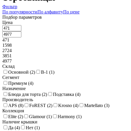
Фильтр
По популярности
По алфавиту
По цене
Подбор параметров
Цена
471
1598
2724
3851
4977
Склад
Основной (
2
)
В-1 (
1
)
Сегмент
Премиум (
4
)
Назначение
Блюда для торта (
2
)
Подставка (
4
)
Производитель
APS (
8
)
FoREST (
2
)
Krosno (
4
)
Martellato (
3
)
Коллекция
Elite (
2
)
Glamour (
1
)
Harmony (
1
)
Наличие крышки
Да (
4
)
Нет (
1
)