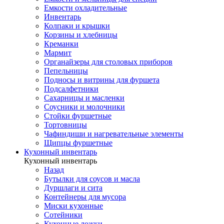
Емкости охладительные
Инвентарь
Колпаки и крышки
Корзины и хлебницы
Креманки
Мармит
Органайзеры для столовых приборов
Пепельницы
Подносы и витрины для фуршета
Подсалфетники
Сахарницы и масленки
Соусники и молочники
Стойки фуршетные
Тортовницы
Чафиндиши и нагревательные элементы
Щипцы фуршетные
Кухонный инвентарь
Кухонный инвентарь
Назад
Бутылки для соусов и масла
Дуршлаги и сита
Контейнеры для мусора
Миски кухонные
Сотейники
Кухонные ложки