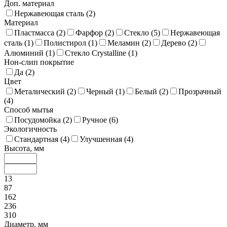
Доп. материал
Нержавеющая сталь (
2
)
Материал
Пластмасса (
2
)
Фарфор (
2
)
Стекло (
5
)
Нержавеющая
сталь (
1
)
Полистирол (
1
)
Меламин (
2
)
Дерево (
2
)
Алюминий (
1
)
Стекло Crystalline (
1
)
Нон-слип покрытие
Да (
2
)
Цвет
Металический (
2
)
Черный (
1
)
Белый (
2
)
Прозрачный
(
4
)
Способ мытья
Посудомойка (
2
)
Ручное (
6
)
Экологичность
Стандартная (
4
)
Улучшенная (
4
)
Высота, мм
13
87
162
236
310
Диаметр, мм