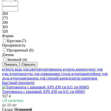
260
275
290
305
320
Форма
Круглая (
7
)
Прозрачность
Прозрачный (
6
)
Дзеньк
Звонкий (
4
)
купить ваза для цветов
тортовницы купить киев
поднос для
еды купить
посуда для сервировки стола купить
контейнер для
льда купить
мельница для специй киев
дозатор напитков
Быстрый просмотр
Тортовница с крышкой APS d30 см h11 см 00065
557
₴
В наличии:
до 10 шт
Склад:
Основной