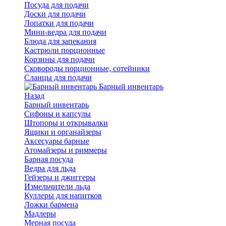
Посуда для подачи
Доски для подачи
Лопатки для подачи
Мини-ведра для подачи
Блюда для запекания
Кастрюли порционные
Корзины для подачи
Сковороды порционные, сотейники
Сланцы для подачи
Барный инвентарь
Назад
Барный инвентарь
Сифоны и капсулы
Штопоры и открывалки
Ящики и органайзеры
Аксесуары барные
Атомайзеры и риммеры
Барная посуда
Ведра для льда
Гейзеры и джиггеры
Измельчители льда
Куллеры для напитков
Ложки бармена
Мадлеры
Мерная посуда