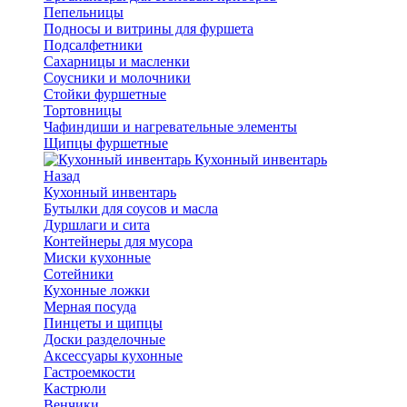
Пепельницы
Подносы и витрины для фуршета
Подсалфетники
Сахарницы и масленки
Соусники и молочники
Стойки фуршетные
Тортовницы
Чафиндиши и нагревательные элементы
Щипцы фуршетные
Кухонный инвентарь
Назад
Кухонный инвентарь
Бутылки для соусов и масла
Дуршлаги и сита
Контейнеры для мусора
Миски кухонные
Сотейники
Кухонные ложки
Мерная посуда
Пинцеты и щипцы
Доски разделочные
Аксессуары кухонные
Гастроемкости
Кастрюли
Венчики