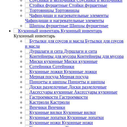
Соусники и молочники
Стойки фуршетные
Тортовницы
Чафиндиши и нагревательные элементы
Щипцы фуршетные
Кухонный инвентарь
Кухонный инвентарь
Бутылки для соусов
и масла
Дуршлаги и сита
Контейнеры для мусора
Миски кухонные
Сотейники
Кухонные ложки
Мерная посуда
Пинцеты и щипцы
Доски разделочные
Аксессуары кухонные
Гастроемкости
Кастрюли
Венчики
Кухонные вилки
Кухонные лопатки
Кухонные ножи