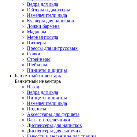
Ведра для льда
Гейзеры и джиггеры
Измельчители льда
Куллеры для напитков
Ложки бармена
Мадлеры
Мерная посуда
Питчеры
Прессы для цитрусовых
Совки
Стрейнеры
Шейкеры
Пинцеты и щипцы
Банкетный инвентарь
Банкетный инвентарь
Назад
Ведра для льда
Пинцеты и щипцы
Измельчители льда
Подносы
Аксессуары для фуршета
Вазы и подсвечники
Диспенсеры для напитков
Диспенсеры для сыпучих
Емкости и мельницы для специй