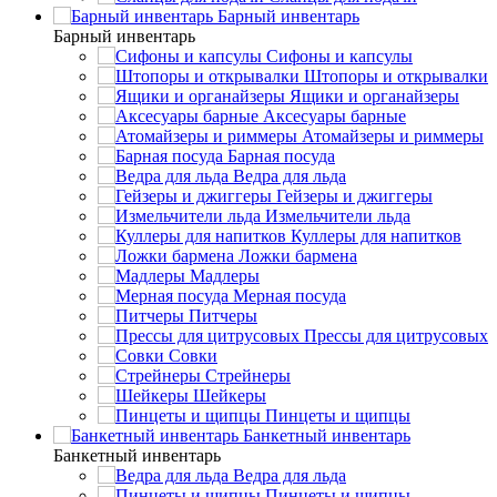
Барный инвентарь
Барный инвентарь
Сифоны и капсулы
Штопоры и открывалки
Ящики и органайзеры
Аксесуары барные
Атомайзеры и риммеры
Барная посуда
Ведра для льда
Гейзеры и джиггеры
Измельчители льда
Куллеры для напитков
Ложки бармена
Мадлеры
Мерная посуда
Питчеры
Прессы для цитрусовых
Совки
Стрейнеры
Шейкеры
Пинцеты и щипцы
Банкетный инвентарь
Банкетный инвентарь
Ведра для льда
Пинцеты и щипцы