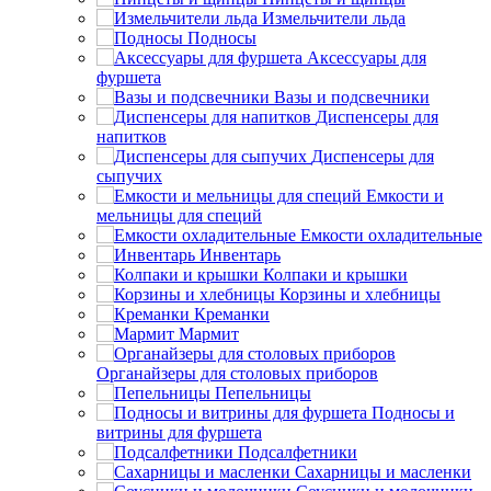
Измельчители льда
Подносы
Аксессуары для
фуршета
Вазы и подсвечники
Диспенсеры для
напитков
Диспенсеры для
сыпучих
Емкости и
мельницы для специй
Емкости охладительные
Инвентарь
Колпаки и крышки
Корзины и хлебницы
Креманки
Мармит
Органайзеры для столовых приборов
Пепельницы
Подносы и
витрины для фуршета
Подсалфетники
Сахарницы и масленки