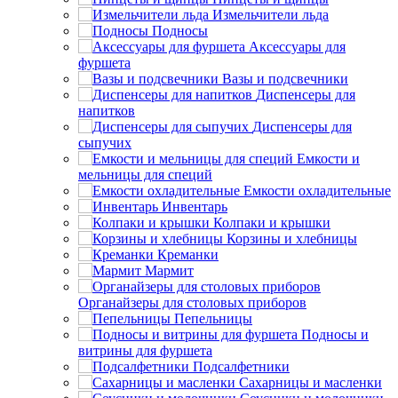
Измельчители льда
Подносы
Аксессуары для
фуршета
Вазы и подсвечники
Диспенсеры для
напитков
Диспенсеры для
сыпучих
Емкости и
мельницы для специй
Емкости охладительные
Инвентарь
Колпаки и крышки
Корзины и хлебницы
Креманки
Мармит
Органайзеры для столовых приборов
Пепельницы
Подносы и
витрины для фуршета
Подсалфетники
Сахарницы и масленки