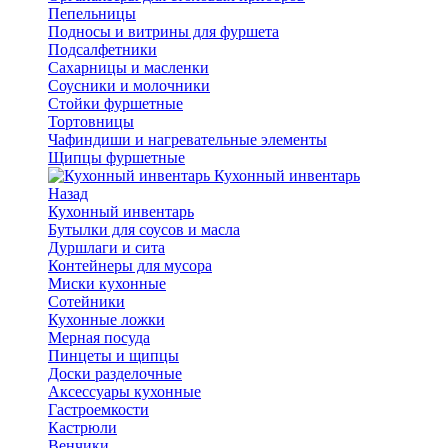
Пепельницы
Подносы и витрины для фуршета
Подсалфетники
Сахарницы и масленки
Соусники и молочники
Стойки фуршетные
Тортовницы
Чафиндиши и нагревательные элементы
Щипцы фуршетные
Кухонный инвентарь
Назад
Кухонный инвентарь
Бутылки для соусов и масла
Дуршлаги и сита
Контейнеры для мусора
Миски кухонные
Сотейники
Кухонные ложки
Мерная посуда
Пинцеты и щипцы
Доски разделочные
Аксессуары кухонные
Гастроемкости
Кастрюли
Венчики