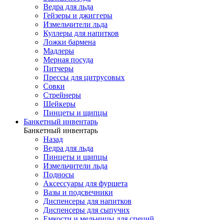
Ведра для льда
Гейзеры и джиггеры
Измельчители льда
Куллеры для напитков
Ложки бармена
Мадлеры
Мерная посуда
Питчеры
Прессы для цитрусовых
Совки
Стрейнеры
Шейкеры
Пинцеты и щипцы
Банкетный инвентарь
Банкетный инвентарь
Назад
Ведра для льда
Пинцеты и щипцы
Измельчители льда
Подносы
Аксессуары для фуршета
Вазы и подсвечники
Диспенсеры для напитков
Диспенсеры для сыпучих
Емкости и мельницы для специй