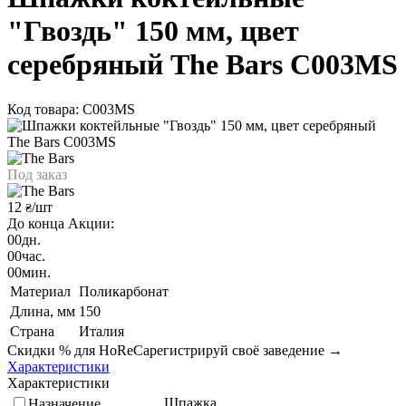
"Гвоздь" 150 мм, цвет
серебряный The Bars C003MS
Код товара: C003MS
Под заказ
12
/шт
₴
До конца Акции:
00
дн.
00
час.
00
мин.
Материал
Поликарбонат
Длина, мм
150
Страна
Италия
Скидки % для HoReCa
регистрируй своё заведение →
Характеристики
Характеристики
Шпажка
Назначение