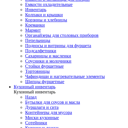
Емкости охладительные
Инвентарь
Колпаки и крышки
Корзины и хлебницы
Креманки
Мармит
Органайзеры для столовых приборов
Пепельницы
Подносы и витрины для фуршета
Подсалфетники
Сахарницы и масленки
Соусники и молочники
Стойки фуршетные
Тортовницы
Чафиндиши и нагревательные элементы
Щипцы фуршетные
Кухонный инвентарь
Кухонный инвентарь
Назад
Бутылки для соусов и масла
Дуршлаги и сита
Контейнеры для мусора
Миски кухонные
Сотейники
Кухонные ложки