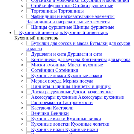
Соусники и молочники
Стойки фуршетные
Тортовницы
Чафиндиши и нагревательные элементы
Щипцы фуршетные
Кухонный инвентарь
Кухонный инвентарь
Бутылки для соусов
и масла
Дуршлаги и сита
Контейнеры для мусора
Миски кухонные
Сотейники
Кухонные ложки
Мерная посуда
Пинцеты и щипцы
Доски разделочные
Аксессуары кухонные
Гастроемкости
Кастрюли
Венчики
Кухонные вилки
Кухонные лопатки
Кухонные ножи