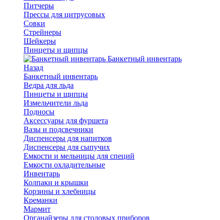
Питчеры
Прессы для цитрусовых
Совки
Стрейнеры
Шейкеры
Пинцеты и щипцы
Банкетный инвентарь
Назад
Банкетный инвентарь
Ведра для льда
Пинцеты и щипцы
Измельчители льда
Подносы
Аксессуары для фуршета
Вазы и подсвечники
Диспенсеры для напитков
Диспенсеры для сыпучих
Емкости и мельницы для специй
Емкости охладительные
Инвентарь
Колпаки и крышки
Корзины и хлебницы
Креманки
Мармит
Органайзеры для столовых приборов