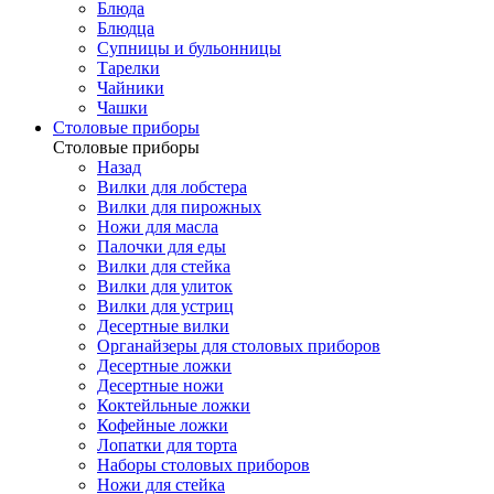
Блюда
Блюдца
Супницы и бульонницы
Тарелки
Чайники
Чашки
Cтоловые приборы
Cтоловые приборы
Назад
Вилки для лобстера
Вилки для пирожных
Ножи для масла
Палочки для еды
Вилки для стейка
Вилки для улиток
Вилки для устриц
Десертные вилки
Органайзеры для столовых приборов
Десертные ложки
Десертные ножи
Коктейльные ложки
Кофейные ложки
Лопатки для торта
Наборы столовых приборов
Ножи для стейка