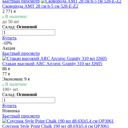
Быстрый просмотр
Сковорода AMT 28 см h-5 см 528-E-Z2
2 771
₴
В наличии:
до 50 шт
Склад:
Основной
Купить
-10%
Акция
Быстрый просмотр
Стакан высокий ARC Arcoroc Granity 310 мл J2605
86
₴
77
₴
Экономия: 9
₴
В наличии:
100+ шт
Склад:
Основной
Купить
Новинка
Быстрый просмотр
Соусник Style Point Chalk 190 мл d8.6Xh5.4 см QP3061