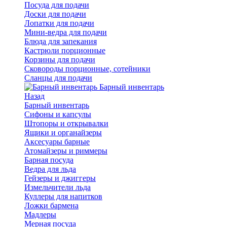
Посуда для подачи
Доски для подачи
Лопатки для подачи
Мини-ведра для подачи
Блюда для запекания
Кастрюли порционные
Корзины для подачи
Сковороды порционные, сотейники
Сланцы для подачи
Барный инвентарь
Назад
Барный инвентарь
Сифоны и капсулы
Штопоры и открывалки
Ящики и органайзеры
Аксесуары барные
Атомайзеры и риммеры
Барная посуда
Ведра для льда
Гейзеры и джиггеры
Измельчители льда
Куллеры для напитков
Ложки бармена
Мадлеры
Мерная посуда