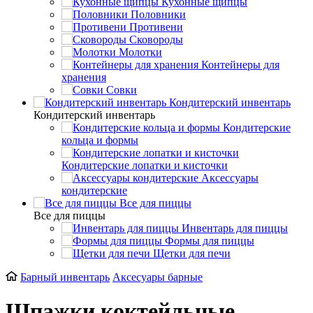
Кухонные щипцы
Половники
Противени
Сковороды
Молотки
Контейнеры для
хранения
Совки
Кондитерский инвентарь
Кондитерский инвентарь
Кондитерские
кольца и формы
Кондитерские лопатки и кисточки
Аксессуары
кондитерские
Все для пиццы
Все для пиццы
Инвентарь для пиццы
Формы для пиццы
Щетки для печи
Барный инвентарь
Аксесуары барные
Шпажки коктейльные