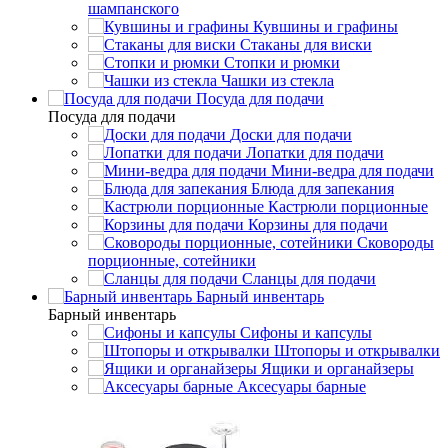
шампанского
Кувшины и графины
Стаканы для виски
Стопки и рюмки
Чашки из стекла
Посуда для подачи
Посуда для подачи
Доски для подачи
Лопатки для подачи
Мини-ведра для подачи
Блюда для запекания
Кастрюли порционные
Корзины для подачи
Сковороды
порционные, сотейники
Сланцы для подачи
Барный инвентарь
Барный инвентарь
Сифоны и капсулы
Штопоры и открывалки
Ящики и органайзеры
Аксесуары барные