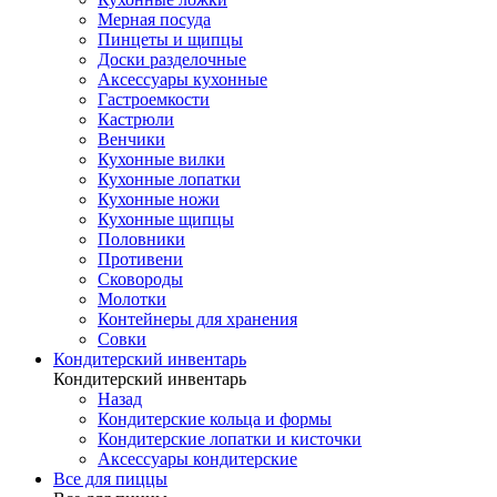
Мерная посуда
Пинцеты и щипцы
Доски разделочные
Аксессуары кухонные
Гастроемкости
Кастрюли
Венчики
Кухонные вилки
Кухонные лопатки
Кухонные ножи
Кухонные щипцы
Половники
Противени
Сковороды
Молотки
Контейнеры для хранения
Совки
Кондитерский инвентарь
Кондитерский инвентарь
Назад
Кондитерские кольца и формы
Кондитерские лопатки и кисточки
Аксессуары кондитерские
Все для пиццы