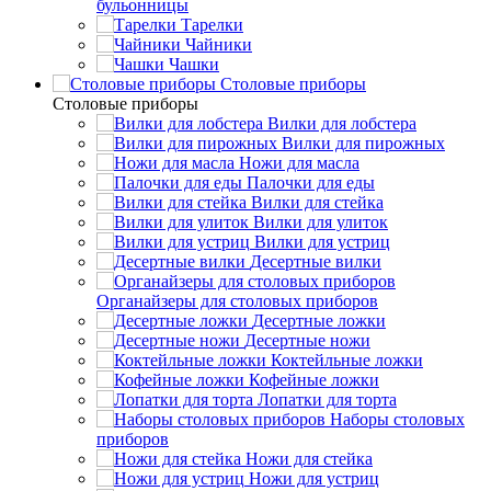
бульонницы
Тарелки
Чайники
Чашки
Cтоловые приборы
Cтоловые приборы
Вилки для лобстера
Вилки для пирожных
Ножи для масла
Палочки для еды
Вилки для стейка
Вилки для улиток
Вилки для устриц
Десертные вилки
Органайзеры для столовых приборов
Десертные ложки
Десертные ножи
Коктейльные ложки
Кофейные ложки
Лопатки для торта
Наборы столовых
приборов
Ножи для стейка
Ножи для устриц