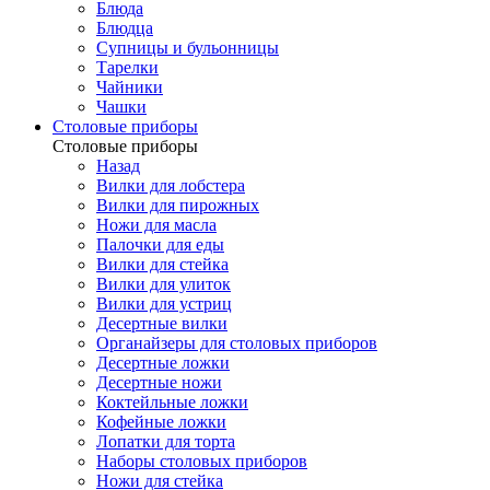
Блюда
Блюдца
Супницы и бульонницы
Тарелки
Чайники
Чашки
Cтоловые приборы
Cтоловые приборы
Назад
Вилки для лобстера
Вилки для пирожных
Ножи для масла
Палочки для еды
Вилки для стейка
Вилки для улиток
Вилки для устриц
Десертные вилки
Органайзеры для столовых приборов
Десертные ложки
Десертные ножи
Коктейльные ложки
Кофейные ложки
Лопатки для торта
Наборы столовых приборов
Ножи для стейка