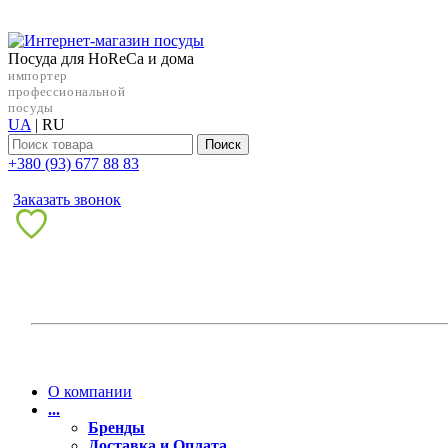
Посуда для HoReCa и дома
импортер
профессиональной
посуды
UA
|
RU
Поиск
+38‎0 (93) 677 88 83
Заказать звонок
О компании
...
Бренды
Доставка и Оплата