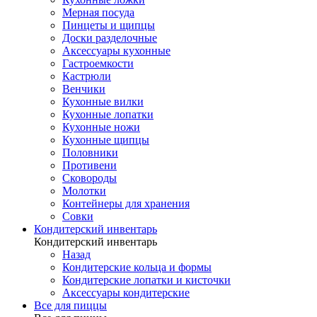
Мерная посуда
Пинцеты и щипцы
Доски разделочные
Аксессуары кухонные
Гастроемкости
Кастрюли
Венчики
Кухонные вилки
Кухонные лопатки
Кухонные ножи
Кухонные щипцы
Половники
Противени
Сковороды
Молотки
Контейнеры для хранения
Совки
Кондитерский инвентарь
Кондитерский инвентарь
Назад
Кондитерские кольца и формы
Кондитерские лопатки и кисточки
Аксессуары кондитерские
Все для пиццы