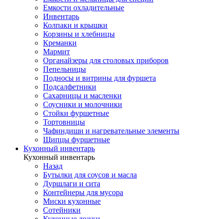
Емкости охладительные
Инвентарь
Колпаки и крышки
Корзины и хлебницы
Креманки
Мармит
Органайзеры для столовых приборов
Пепельницы
Подносы и витрины для фуршета
Подсалфетники
Сахарницы и масленки
Соусники и молочники
Стойки фуршетные
Тортовницы
Чафиндиши и нагревательные элементы
Щипцы фуршетные
Кухонный инвентарь
Кухонный инвентарь
Назад
Бутылки для соусов и масла
Дуршлаги и сита
Контейнеры для мусора
Миски кухонные
Сотейники
Кухонные ложки