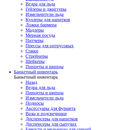
Ведра для льда
Гейзеры и джиггеры
Измельчители льда
Куллеры для напитков
Ложки бармена
Мадлеры
Мерная посуда
Питчеры
Прессы для цитрусовых
Совки
Стрейнеры
Шейкеры
Пинцеты и щипцы
Банкетный инвентарь
Банкетный инвентарь
Назад
Ведра для льда
Пинцеты и щипцы
Измельчители льда
Подносы
Аксессуары для фуршета
Вазы и подсвечники
Диспенсеры для напитков
Диспенсеры для сыпучих
Емкости и мельницы для специй