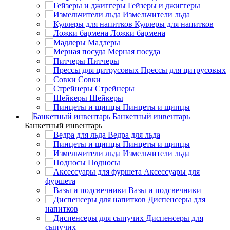
Гейзеры и джиггеры
Измельчители льда
Куллеры для напитков
Ложки бармена
Мадлеры
Мерная посуда
Питчеры
Прессы для цитрусовых
Совки
Стрейнеры
Шейкеры
Пинцеты и щипцы
Банкетный инвентарь
Банкетный инвентарь
Ведра для льда
Пинцеты и щипцы
Измельчители льда
Подносы
Аксессуары для
фуршета
Вазы и подсвечники
Диспенсеры для
напитков
Диспенсеры для
сыпучих