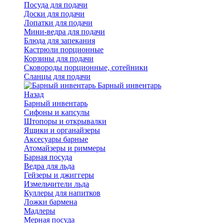
Посуда для подачи
Доски для подачи
Лопатки для подачи
Мини-ведра для подачи
Блюда для запекания
Кастрюли порционные
Корзины для подачи
Сковороды порционные, сотейники
Сланцы для подачи
Барный инвентарь
Назад
Барный инвентарь
Сифоны и капсулы
Штопоры и открывалки
Ящики и органайзеры
Аксесуары барные
Атомайзеры и риммеры
Барная посуда
Ведра для льда
Гейзеры и джиггеры
Измельчители льда
Куллеры для напитков
Ложки бармена
Мадлеры
Мерная посуда