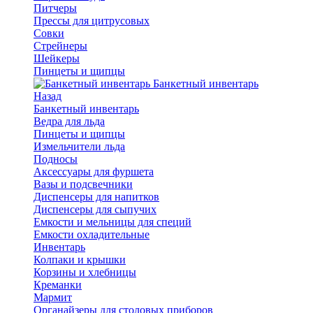
Питчеры
Прессы для цитрусовых
Совки
Стрейнеры
Шейкеры
Пинцеты и щипцы
Банкетный инвентарь
Назад
Банкетный инвентарь
Ведра для льда
Пинцеты и щипцы
Измельчители льда
Подносы
Аксессуары для фуршета
Вазы и подсвечники
Диспенсеры для напитков
Диспенсеры для сыпучих
Емкости и мельницы для специй
Емкости охладительные
Инвентарь
Колпаки и крышки
Корзины и хлебницы
Креманки
Мармит
Органайзеры для столовых приборов