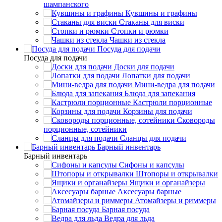
шампанского
Кувшины и графины
Стаканы для виски
Стопки и рюмки
Чашки из стекла
Посуда для подачи
Посуда для подачи
Доски для подачи
Лопатки для подачи
Мини-ведра для подачи
Блюда для запекания
Кастрюли порционные
Корзины для подачи
Сковороды
порционные, сотейники
Сланцы для подачи
Барный инвентарь
Барный инвентарь
Сифоны и капсулы
Штопоры и открывалки
Ящики и органайзеры
Аксесуары барные
Атомайзеры и риммеры
Барная посуда
Ведра для льда