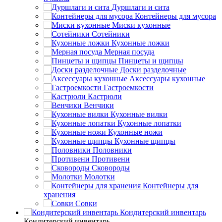
Дуршлаги и сита
Контейнеры для мусора
Миски кухонные
Сотейники
Кухонные ложки
Мерная посуда
Пинцеты и щипцы
Доски разделочные
Аксессуары кухонные
Гастроемкости
Кастрюли
Венчики
Кухонные вилки
Кухонные лопатки
Кухонные ножи
Кухонные щипцы
Половники
Противени
Сковороды
Молотки
Контейнеры для
хранения
Совки
Кондитерский инвентарь
Кондитерский инвентарь