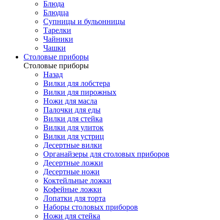
Блюда
Блюдца
Супницы и бульонницы
Тарелки
Чайники
Чашки
Cтоловые приборы
Cтоловые приборы
Назад
Вилки для лобстера
Вилки для пирожных
Ножи для масла
Палочки для еды
Вилки для стейка
Вилки для улиток
Вилки для устриц
Десертные вилки
Органайзеры для столовых приборов
Десертные ложки
Десертные ножи
Коктейльные ложки
Кофейные ложки
Лопатки для торта
Наборы столовых приборов
Ножи для стейка