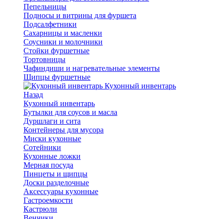
Пепельницы
Подносы и витрины для фуршета
Подсалфетники
Сахарницы и масленки
Соусники и молочники
Стойки фуршетные
Тортовницы
Чафиндиши и нагревательные элементы
Щипцы фуршетные
Кухонный инвентарь
Назад
Кухонный инвентарь
Бутылки для соусов и масла
Дуршлаги и сита
Контейнеры для мусора
Миски кухонные
Сотейники
Кухонные ложки
Мерная посуда
Пинцеты и щипцы
Доски разделочные
Аксессуары кухонные
Гастроемкости
Кастрюли
Венчики