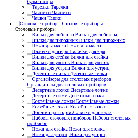
бульонницы
Тарелки
Чайники
Чашки
Cтоловые приборы
Cтоловые приборы
Вилки для лобстера
Вилки для пирожных
Ножи для масла
Палочки для еды
Вилки для стейка
Вилки для улиток
Вилки для устриц
Десертные вилки
Органайзеры для столовых приборов
Десертные ложки
Десертные ножи
Коктейльные ложки
Кофейные ложки
Лопатки для торта
Наборы столовых
приборов
Ножи для стейка
Ножи для устриц