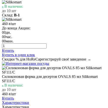
В наличии:
до 10 шт
Склад:
В-1
460
/шт
₴
До конца Акции:
00
дн.
00
час.
00
мин.
Купить
Купить в один клик
Скидки % для HoReCa
регистрируй своё заведение →
Силиконовая форма для десертов OVALS 85 мл Silikomart
SF111/C
В наличии:
до 10 шт
460
/шт
₴
Купить
Характеристики
Характеристики