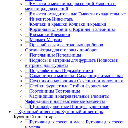
Емкости и
мельницы для специй
Емкости охладительные
Инвентарь
Колпаки и крышки
Корзины и хлебницы
Креманки
Мармит
Органайзеры для столовых приборов
Пепельницы
Подносы и
витрины для фуршета
Подсалфетники
Сахарницы и масленки
Соусники и молочники
Стойки фуршетные
Тортовницы
Чафиндиши и нагревательные элементы
Щипцы фуршетные
Кухонный инвентарь
Кухонный инвентарь
Бутылки для соусов
и масла