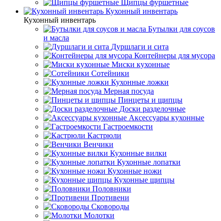
Щипцы фуршетные
Кухонный инвентарь
Кухонный инвентарь
Бутылки для соусов
и масла
Дуршлаги и сита
Контейнеры для мусора
Миски кухонные
Сотейники
Кухонные ложки
Мерная посуда
Пинцеты и щипцы
Доски разделочные
Аксессуары кухонные
Гастроемкости
Кастрюли
Венчики
Кухонные вилки
Кухонные лопатки
Кухонные ножи
Кухонные щипцы
Половники
Противени
Сковороды
Молотки