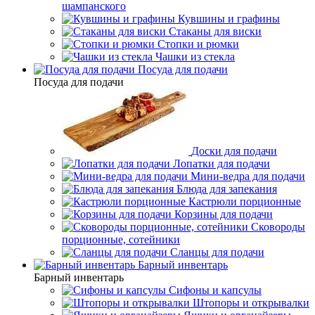
шампанского
Кувшины и графины
Стаканы для виски
Стопки и рюмки
Чашки из стекла
Посуда для подачи
Посуда для подачи
Доски для подачи
Лопатки для подачи
Мини-ведра для подачи
Блюда для запекания
Кастрюли порционные
Корзины для подачи
Сковороды
порционные, сотейники
Сланцы для подачи
Барный инвентарь
Барный инвентарь
Сифоны и капсулы
Штопоры и открывалки