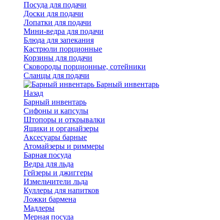
Посуда для подачи
Доски для подачи
Лопатки для подачи
Мини-ведра для подачи
Блюда для запекания
Кастрюли порционные
Корзины для подачи
Сковороды порционные, сотейники
Сланцы для подачи
Барный инвентарь
Назад
Барный инвентарь
Сифоны и капсулы
Штопоры и открывалки
Ящики и органайзеры
Аксесуары барные
Атомайзеры и риммеры
Барная посуда
Ведра для льда
Гейзеры и джиггеры
Измельчители льда
Куллеры для напитков
Ложки бармена
Мадлеры
Мерная посуда