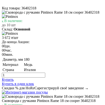
Код товара: 36402318
В наличии:
до 10 шт
Склад:
Основной
3 672
/шт
₴
До конца Акции:
00
дн.
00
час.
00
мин.
Диаметр, мм
180
Материал
Медь
Страна
Италия
Купить
Купить в один клик
Скидки % для HoReCa
регистрируй своё заведение →
Сковорода с ручками Pintinox Rame 18 см cooper 36402318
В наличии: