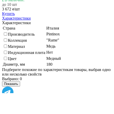
до 10 шт
3 672
/шт
₴
Купить
Характеристики
Характеристики
Страна
Италия
Pintinox
Производитель
"Rame"
Коллекция
Медь
Материал
Нет
Индукционная плита
Медный
Цвет
Диаметр, мм
180
Подберите похожие по характеристикам товары, выбрав одно
или несколько свойств
Выбрано:
0
Показать
Спросить менеджера
в Telegram
Задать вопрос о товаре