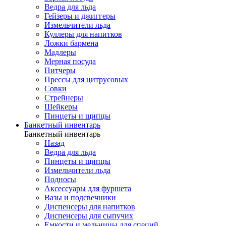
Ведра для льда
Гейзеры и джиггеры
Измельчители льда
Куллеры для напитков
Ложки бармена
Мадлеры
Мерная посуда
Питчеры
Прессы для цитрусовых
Совки
Стрейнеры
Шейкеры
Пинцеты и щипцы
Банкетный инвентарь
Банкетный инвентарь
Назад
Ведра для льда
Пинцеты и щипцы
Измельчители льда
Подносы
Аксессуары для фуршета
Вазы и подсвечники
Диспенсеры для напитков
Диспенсеры для сыпучих
Емкости и мельницы для специй