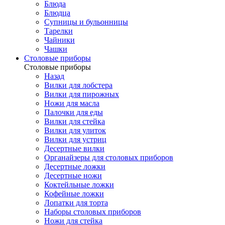
Блюда
Блюдца
Супницы и бульонницы
Тарелки
Чайники
Чашки
Cтоловые приборы
Cтоловые приборы
Назад
Вилки для лобстера
Вилки для пирожных
Ножи для масла
Палочки для еды
Вилки для стейка
Вилки для улиток
Вилки для устриц
Десертные вилки
Органайзеры для столовых приборов
Десертные ложки
Десертные ножи
Коктейльные ложки
Кофейные ложки
Лопатки для торта
Наборы столовых приборов
Ножи для стейка