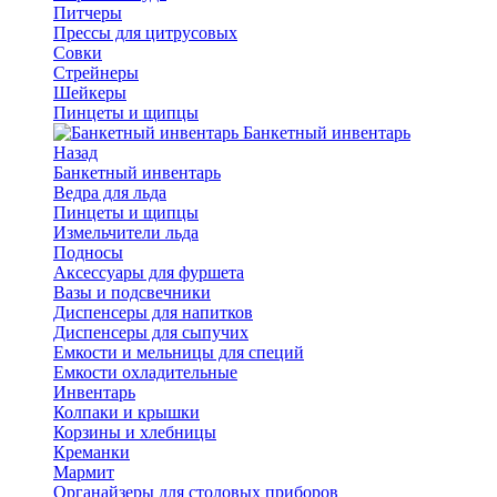
Питчеры
Прессы для цитрусовых
Совки
Стрейнеры
Шейкеры
Пинцеты и щипцы
Банкетный инвентарь
Назад
Банкетный инвентарь
Ведра для льда
Пинцеты и щипцы
Измельчители льда
Подносы
Аксессуары для фуршета
Вазы и подсвечники
Диспенсеры для напитков
Диспенсеры для сыпучих
Емкости и мельницы для специй
Емкости охладительные
Инвентарь
Колпаки и крышки
Корзины и хлебницы
Креманки
Мармит
Органайзеры для столовых приборов