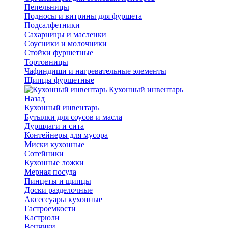
Пепельницы
Подносы и витрины для фуршета
Подсалфетники
Сахарницы и масленки
Соусники и молочники
Стойки фуршетные
Тортовницы
Чафиндиши и нагревательные элементы
Щипцы фуршетные
Кухонный инвентарь
Назад
Кухонный инвентарь
Бутылки для соусов и масла
Дуршлаги и сита
Контейнеры для мусора
Миски кухонные
Сотейники
Кухонные ложки
Мерная посуда
Пинцеты и щипцы
Доски разделочные
Аксессуары кухонные
Гастроемкости
Кастрюли
Венчики