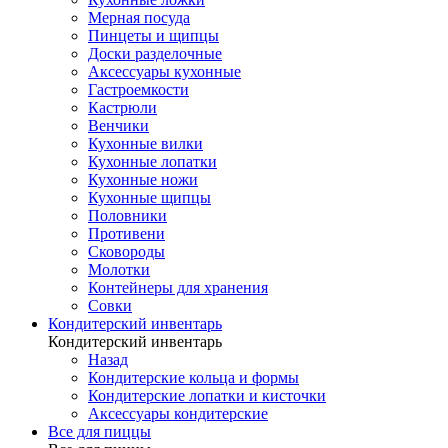
Мерная посуда
Пинцеты и щипцы
Доски разделочные
Аксессуары кухонные
Гастроемкости
Кастрюли
Венчики
Кухонные вилки
Кухонные лопатки
Кухонные ножи
Кухонные щипцы
Половники
Противени
Сковороды
Молотки
Контейнеры для хранения
Совки
Кондитерский инвентарь
Кондитерский инвентарь
Назад
Кондитерские кольца и формы
Кондитерские лопатки и кисточки
Аксессуары кондитерские
Все для пиццы