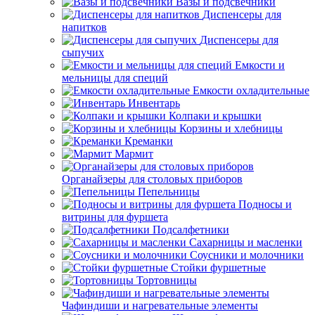
Вазы и подсвечники
Диспенсеры для
напитков
Диспенсеры для
сыпучих
Емкости и
мельницы для специй
Емкости охладительные
Инвентарь
Колпаки и крышки
Корзины и хлебницы
Креманки
Мармит
Органайзеры для столовых приборов
Пепельницы
Подносы и
витрины для фуршета
Подсалфетники
Сахарницы и масленки
Соусники и молочники
Стойки фуршетные
Тортовницы
Чафиндиши и нагревательные элементы