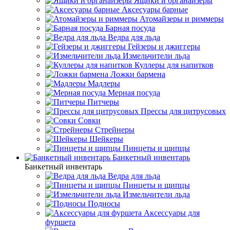
Ящики и органайзеры
Аксесуары барные
Атомайзеры и риммеры
Барная посуда
Ведра для льда
Гейзеры и джиггеры
Измельчители льда
Куллеры для напитков
Ложки бармена
Мадлеры
Мерная посуда
Питчеры
Прессы для цитрусовых
Совки
Стрейнеры
Шейкеры
Пинцеты и щипцы
Банкетный инвентарь
Банкетный инвентарь
Ведра для льда
Пинцеты и щипцы
Измельчители льда
Подносы
Аксессуары для
фуршета