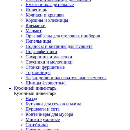
Емкости охладительные
Инвентарь
Колпаки и крышки
Корзины и хлебницы
Креманки
Мармит
Органайзеры для столовых приборов
Пепельницы
Подносы и витрины для фуршета
Подсалфетники
Сахарницы и масленки
Соусники и молочники
Стойки фуршетные
Тортовницы
Чафиндиши и нагревательные элементы
Щипцы фуршетные
Кухонный инвентарь
Кухонный инвентарь
Назад
Бутылки для соусов и масла
Дуршлаги и сита
Контейнеры для мусора
Миски кухонные
Сотейники
Кухонные ложки