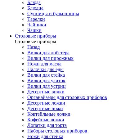
Блюда
Блюдца
Супницы и бульонницы
Тарелки
Чайники
Чашки
Cтоловые приборы
Cтоловые приборы
Назад
Вилки для лобстера
Вилки для пирожных
Ножи для масла
Палочки для еды
Вилки для стейка
Вилки для улиток
Вилки для устриц
Десертные вилки
Органайзеры для столовых приборов
Десертные ложки
Десертные ножи
Коктейльные ложки
Кофейные ложки
Лопатки для торта
Наборы столовых приборов
Ножи для стейка