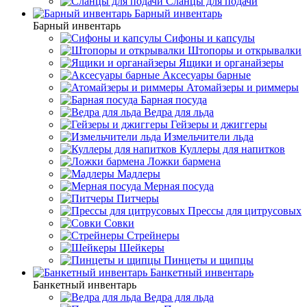
Сланцы для подачи
Барный инвентарь
Барный инвентарь
Сифоны и капсулы
Штопоры и открывалки
Ящики и органайзеры
Аксесуары барные
Атомайзеры и риммеры
Барная посуда
Ведра для льда
Гейзеры и джиггеры
Измельчители льда
Куллеры для напитков
Ложки бармена
Мадлеры
Мерная посуда
Питчеры
Прессы для цитрусовых
Совки
Стрейнеры
Шейкеры
Пинцеты и щипцы
Банкетный инвентарь
Банкетный инвентарь
Ведра для льда