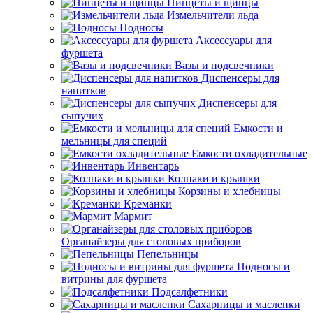
Пинцеты и щипцы
Измельчители льда
Подносы
Аксессуары для
фуршета
Вазы и подсвечники
Диспенсеры для
напитков
Диспенсеры для
сыпучих
Емкости и
мельницы для специй
Емкости охладительные
Инвентарь
Колпаки и крышки
Корзины и хлебницы
Креманки
Мармит
Органайзеры для столовых приборов
Пепельницы
Подносы и
витрины для фуршета
Подсалфетники
Сахарницы и масленки