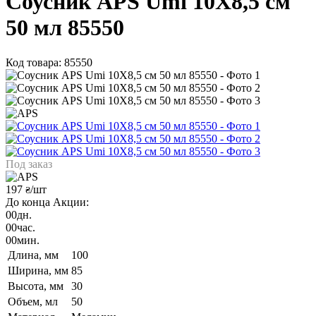
Соусник APS Umi 10X8,5 см
50 мл 85550
Код товара: 85550
Под заказ
197
/шт
₴
До конца Акции:
00
дн.
00
час.
00
мин.
Длина, мм
100
Ширина, мм
85
Высота, мм
30
Объем, мл
50