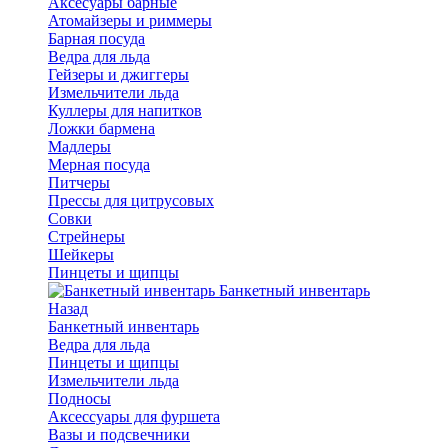
Аксесуары барные
Атомайзеры и риммеры
Барная посуда
Ведра для льда
Гейзеры и джиггеры
Измельчители льда
Куллеры для напитков
Ложки бармена
Мадлеры
Мерная посуда
Питчеры
Прессы для цитрусовых
Совки
Стрейнеры
Шейкеры
Пинцеты и щипцы
Банкетный инвентарь
Назад
Банкетный инвентарь
Ведра для льда
Пинцеты и щипцы
Измельчители льда
Подносы
Аксессуары для фуршета
Вазы и подсвечники