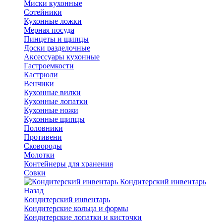
Миски кухонные
Сотейники
Кухонные ложки
Мерная посуда
Пинцеты и щипцы
Доски разделочные
Аксессуары кухонные
Гастроемкости
Кастрюли
Венчики
Кухонные вилки
Кухонные лопатки
Кухонные ножи
Кухонные щипцы
Половники
Противени
Сковороды
Молотки
Контейнеры для хранения
Совки
Кондитерский инвентарь
Назад
Кондитерский инвентарь
Кондитерские кольца и формы
Кондитерские лопатки и кисточки