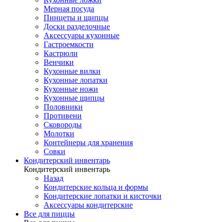
Мерная посуда
Пинцеты и щипцы
Доски разделочные
Аксессуары кухонные
Гастроемкости
Кастрюли
Венчики
Кухонные вилки
Кухонные лопатки
Кухонные ножи
Кухонные щипцы
Половники
Противени
Сковороды
Молотки
Контейнеры для хранения
Совки
Кондитерский инвентарь
Кондитерский инвентарь
Назад
Кондитерские кольца и формы
Кондитерские лопатки и кисточки
Аксессуары кондитерские
Все для пиццы