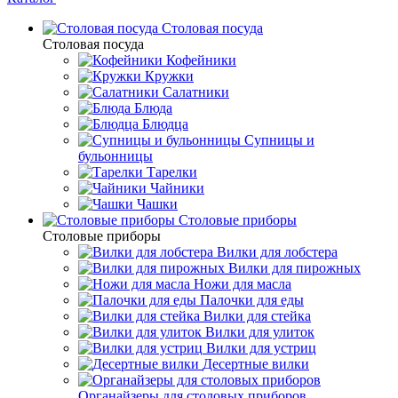
Столовая посуда
Столовая посуда
Кофейники
Кружки
Салатники
Блюда
Блюдца
Супницы и
бульонницы
Тарелки
Чайники
Чашки
Cтоловые приборы
Cтоловые приборы
Вилки для лобстера
Вилки для пирожных
Ножи для масла
Палочки для еды
Вилки для стейка
Вилки для улиток
Вилки для устриц
Десертные вилки
Органайзеры для столовых приборов