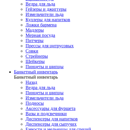
Ведра для льда
Гейзеры и джиггеры
Измельчители льда
Куллеры для напитков
Ложки бармена
Мадлеры
Мерная посуда
Питчеры
Прессы для цитрусовых
Совки
Стрейнеры
Шейкеры
Пинцеты и щипцы
Банкетный инвентарь
Банкетный инвентарь
Назад
Ведра для льда
Пинцеты и щипцы
Измельчители льда
Подносы
Аксессуары для фуршета
Вазы и подсвечники
Диспенсеры для напитков
Диспенсеры для сыпучих
Емкости и мельницы для специй