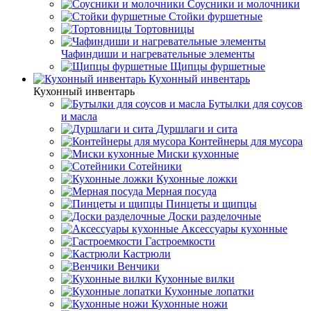
Соусники и молочники
Стойки фуршетные
Тортовницы
Чафиндиши и нагревательные элементы
Щипцы фуршетные
Кухонный инвентарь
Кухонный инвентарь
Бутылки для соусов
и масла
Дуршлаги и сита
Контейнеры для мусора
Миски кухонные
Сотейники
Кухонные ложки
Мерная посуда
Пинцеты и щипцы
Доски разделочные
Аксессуары кухонные
Гастроемкости
Кастрюли
Венчики
Кухонные вилки
Кухонные лопатки
Кухонные ножи