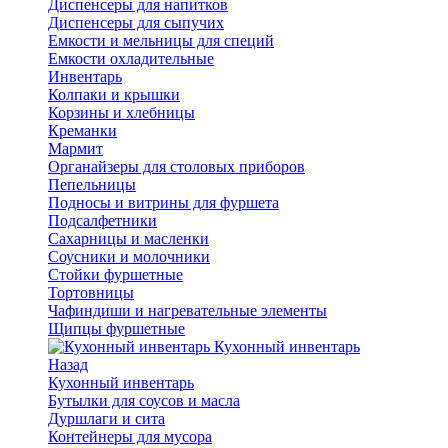
Диспенсеры для напитков
Диспенсеры для сыпучих
Емкости и мельницы для специй
Емкости охладительные
Инвентарь
Колпаки и крышки
Корзины и хлебницы
Креманки
Мармит
Органайзеры для столовых приборов
Пепельницы
Подносы и витрины для фуршета
Подсалфетники
Сахарницы и масленки
Соусники и молочники
Стойки фуршетные
Тортовницы
Чафиндиши и нагревательные элементы
Щипцы фуршетные
Кухонный инвентарь
Назад
Кухонный инвентарь
Бутылки для соусов и масла
Дуршлаги и сита
Контейнеры для мусора