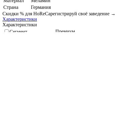
Материал
Меламин
Страна
Германия
Скидки % для HoReCa
регистрируй своё заведение →
Характеристики
Характеристики
Премиум
Сегмент
Соусник
Назначение
Страна
Германия
APS
Производитель
"Umi"
Коллекция
Длина, мм
100
Объем, мл
50
Меламин
Материал
Кратность упаковки, шт
12
Коричневый
Цвет
Посудомойка
Способ мытья
Улучшенная
Экологичность
Высота, мм
30
Ширина, мм
85
Подберите похожие по характеристикам товары, выбрав одно
или несколько свойств