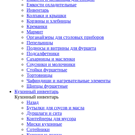
Емкости охладительные
Инвентарь
Колпаки и крышки
Корзины и хлебницы
Креманки
Мармит
Органайзеры для столовых приборов
Пепельницы
Подносы и витрины для фуршета
Подсалфетники
Сахарницы и масленки
Соусники и молочники
Стойки фуршетные
Тортовницы
Чафиндиши и нагревательные элементы
Щипцы фуршетные
Кухонный инвентарь
Кухонный инвентарь
Назад
Бутылки для соусов и масла
Дуршлаги и сита
Контейнеры для мусора
Миски кухонные
Сотейники
Кухонные ложки