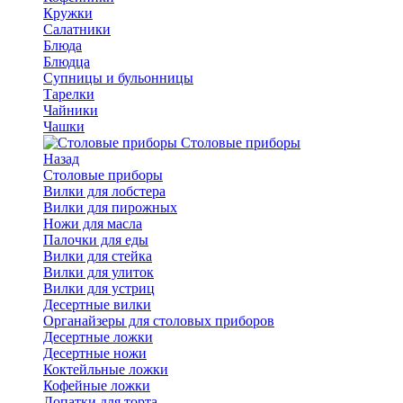
Кружки
Салатники
Блюда
Блюдца
Супницы и бульонницы
Тарелки
Чайники
Чашки
Cтоловые приборы
Назад
Cтоловые приборы
Вилки для лобстера
Вилки для пирожных
Ножи для масла
Палочки для еды
Вилки для стейка
Вилки для улиток
Вилки для устриц
Десертные вилки
Органайзеры для столовых приборов
Десертные ложки
Десертные ножи
Коктейльные ложки
Кофейные ложки
Лопатки для торта