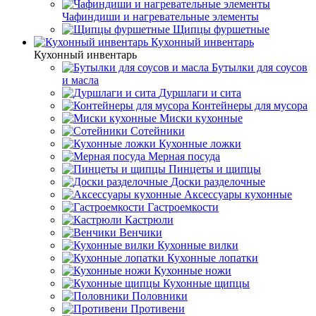
Чафиндиши и нагревательные элементы
Щипцы фуршетные
Кухонный инвентарь
Кухонный инвентарь
Бутылки для соусов
и масла
Дуршлаги и сита
Контейнеры для мусора
Миски кухонные
Сотейники
Кухонные ложки
Мерная посуда
Пинцеты и щипцы
Доски разделочные
Аксессуары кухонные
Гастроемкости
Кастрюли
Венчики
Кухонные вилки
Кухонные лопатки
Кухонные ножи
Кухонные щипцы
Половники
Противени