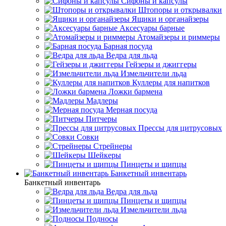
Сифоны и капсулы
Штопоры и открывалки
Ящики и органайзеры
Аксесуары барные
Атомайзеры и риммеры
Барная посуда
Ведра для льда
Гейзеры и джиггеры
Измельчители льда
Куллеры для напитков
Ложки бармена
Мадлеры
Мерная посуда
Питчеры
Прессы для цитрусовых
Совки
Стрейнеры
Шейкеры
Пинцеты и щипцы
Банкетный инвентарь
Банкетный инвентарь
Ведра для льда
Пинцеты и щипцы
Измельчители льда
Подносы