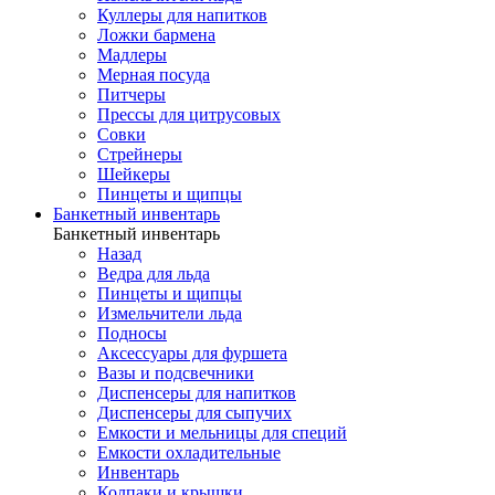
Куллеры для напитков
Ложки бармена
Мадлеры
Мерная посуда
Питчеры
Прессы для цитрусовых
Совки
Стрейнеры
Шейкеры
Пинцеты и щипцы
Банкетный инвентарь
Банкетный инвентарь
Назад
Ведра для льда
Пинцеты и щипцы
Измельчители льда
Подносы
Аксессуары для фуршета
Вазы и подсвечники
Диспенсеры для напитков
Диспенсеры для сыпучих
Емкости и мельницы для специй
Емкости охладительные
Инвентарь
Колпаки и крышки