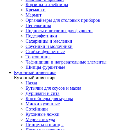
Корзины и хлебницы
Креманки
Мармит
Органайзеры для столовых приборов
Пепельницы
Подносы и витрины для фуршета
Подсалфетники
Сахарницы и масленки
Соусники и молочники
Стойки фуршетные
Тортовницы
Чафиндиши и нагревательные элементы
Щипцы фуршетные
Кухонный инвентарь
Кухонный инвентарь
Назад
Бутылки для соусов и масла
Дуршлаги и сита
Контейнеры для мусора
Миски кухонные
Сотейники
Кухонные ложки
Мерная посуда
Пинцеты и щипцы
Доски разделочные