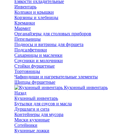
Емкости охладительные
Инвентарь
Колпаки и крышки
Корзины и хлебницы
Креманки
Мармит
Органайзеры для столовых приборов
Пепельницы
Подносы и витрины для фуршета
Подсалфетники
Сахарницы и масленки
Соусники и молочники
Стойки фуршетные
Тортовницы
Чафиндиши и нагревательные элементы
Щипцы фуршетные
Кухонный инвентарь
Назад
Кухонный инвентарь
Бутылки для соусов и масла
Дуршлаги и сита
Контейнеры для мусора
Миски кухонные
Сотейники
Кухонные ложки