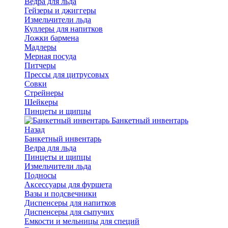
Ведра для льда
Гейзеры и джиггеры
Измельчители льда
Куллеры для напитков
Ложки бармена
Мадлеры
Мерная посуда
Питчеры
Прессы для цитрусовых
Совки
Стрейнеры
Шейкеры
Пинцеты и щипцы
Банкетный инвентарь
Назад
Банкетный инвентарь
Ведра для льда
Пинцеты и щипцы
Измельчители льда
Подносы
Аксессуары для фуршета
Вазы и подсвечники
Диспенсеры для напитков
Диспенсеры для сыпучих
Емкости и мельницы для специй