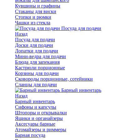
Бокалы для шампанского
Кувшины и графины
Стаканы для виски
Стопки и рюмки
Чашки из стекла
Посуда для подачи
Назад
Посуда для подачи
Доски для подачи
Лопатки для подачи
Мини-ведра для подачи
Блюда для запекания
Кастрюли порционные
Корзины для подачи
Сковороды порционные, сотейники
Сланцы для подачи
Барный инвентарь
Назад
Барный инвентарь
Сифоны и капсулы
Штопоры и открывалки
Ящики и органайзеры
Аксесуары барные
Атомайзеры и риммеры
Барная посуда