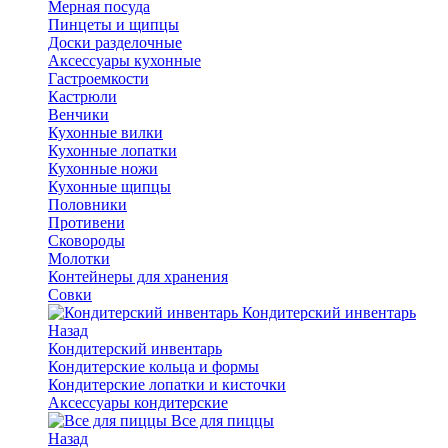
Мерная посуда
Пинцеты и щипцы
Доски разделочные
Аксессуары кухонные
Гастроемкости
Кастрюли
Венчики
Кухонные вилки
Кухонные лопатки
Кухонные ножи
Кухонные щипцы
Половники
Противени
Сковороды
Молотки
Контейнеры для хранения
Совки
Кондитерский инвентарь
Назад
Кондитерский инвентарь
Кондитерские кольца и формы
Кондитерские лопатки и кисточки
Аксессуары кондитерские
Все для пиццы
Назад