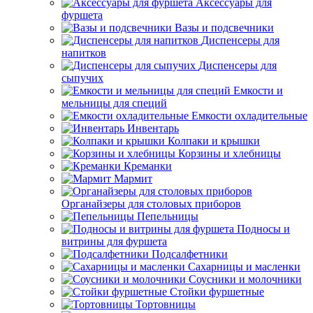
Аксессуары для
фуршета
Вазы и подсвечники
Диспенсеры для
напитков
Диспенсеры для
сыпучих
Емкости и
мельницы для специй
Емкости охладительные
Инвентарь
Колпаки и крышки
Корзины и хлебницы
Креманки
Мармит
Органайзеры для столовых приборов
Пепельницы
Подносы и
витрины для фуршета
Подсалфетники
Сахарницы и масленки
Соусники и молочники
Стойки фуршетные
Тортовницы