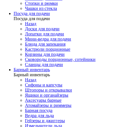
Стопки и рюмки
Чашки из стекла
Посуда для подачи
Посуда для подачи
Назад
Доски для подачи
Лопатки для подачи
Мини-ведра для подачи
Блюда для запекания
Кастрюли порционные
Корзины для подачи
Сковороды порционные, сотейники
Сланцы для подачи
Барный инвентарь
Барный инвентарь
Назад
Сифоны и капсулы
Штопоры и открывалки
Ящики и органайзеры
Аксесуары барные
Атомайзеры и риммеры
Барная посуда
Ведра для льда
Гейзеры и джиггеры
Измельчители льда