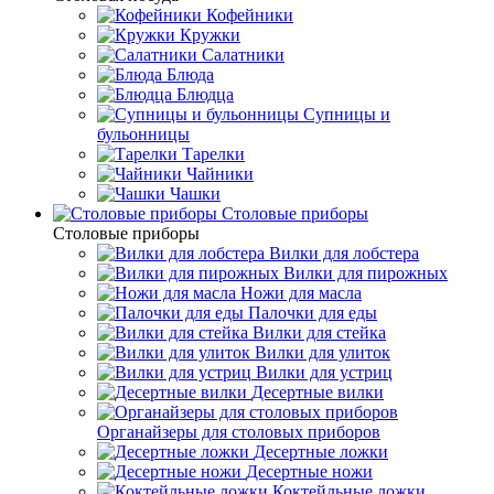
Кофейники
Кружки
Салатники
Блюда
Блюдца
Супницы и
бульонницы
Тарелки
Чайники
Чашки
Cтоловые приборы
Cтоловые приборы
Вилки для лобстера
Вилки для пирожных
Ножи для масла
Палочки для еды
Вилки для стейка
Вилки для улиток
Вилки для устриц
Десертные вилки
Органайзеры для столовых приборов
Десертные ложки
Десертные ножи
Коктейльные ложки