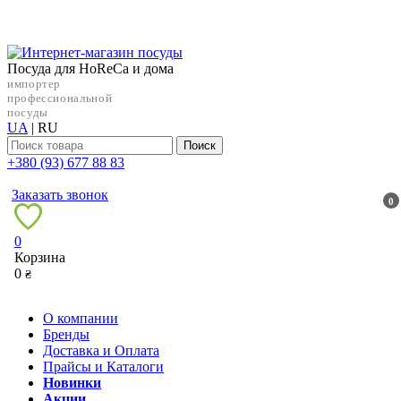
Посуда для HoReCa и дома
импортер
профессиональной
посуды
UA
|
RU
Поиск
+38‎0 (93) 677 88 83
Заказать звонок
0
0
Корзина
0
₴
О компании
Бренды
Доставка и Оплата
Прайсы и Каталоги
Новинки
Акции