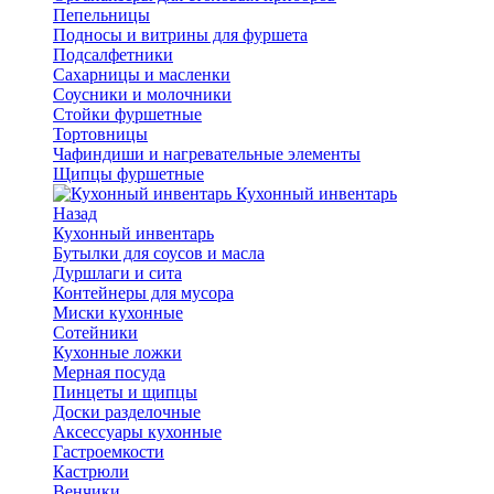
Пепельницы
Подносы и витрины для фуршета
Подсалфетники
Сахарницы и масленки
Соусники и молочники
Стойки фуршетные
Тортовницы
Чафиндиши и нагревательные элементы
Щипцы фуршетные
Кухонный инвентарь
Назад
Кухонный инвентарь
Бутылки для соусов и масла
Дуршлаги и сита
Контейнеры для мусора
Миски кухонные
Сотейники
Кухонные ложки
Мерная посуда
Пинцеты и щипцы
Доски разделочные
Аксессуары кухонные
Гастроемкости
Кастрюли
Венчики