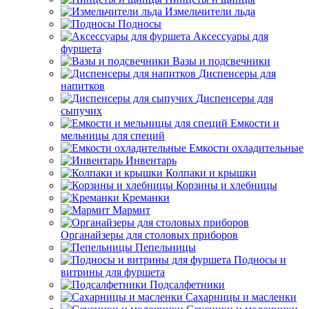
Измельчители льда
Подносы
Аксессуары для
фуршета
Вазы и подсвечники
Диспенсеры для
напитков
Диспенсеры для
сыпучих
Емкости и
мельницы для специй
Емкости охладительные
Инвентарь
Колпаки и крышки
Корзины и хлебницы
Креманки
Мармит
Органайзеры для столовых приборов
Пепельницы
Подносы и
витрины для фуршета
Подсалфетники
Сахарницы и масленки