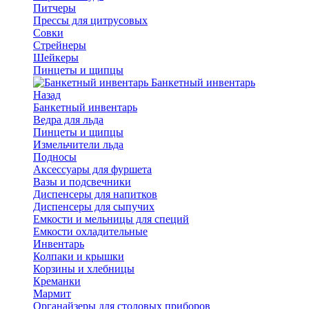
Питчеры
Прессы для цитрусовых
Совки
Стрейнеры
Шейкеры
Пинцеты и щипцы
Банкетный инвентарь
Назад
Банкетный инвентарь
Ведра для льда
Пинцеты и щипцы
Измельчители льда
Подносы
Аксессуары для фуршета
Вазы и подсвечники
Диспенсеры для напитков
Диспенсеры для сыпучих
Емкости и мельницы для специй
Емкости охладительные
Инвентарь
Колпаки и крышки
Корзины и хлебницы
Креманки
Мармит
Органайзеры для столовых приборов