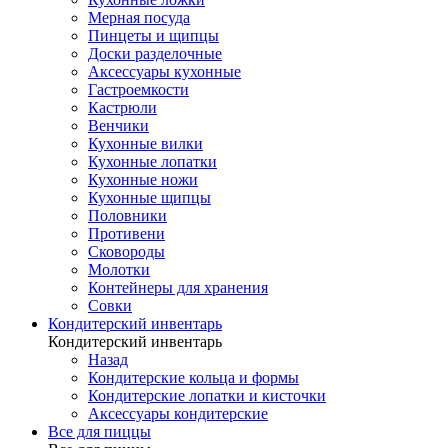
Мерная посуда
Пинцеты и щипцы
Доски разделочные
Аксессуары кухонные
Гастроемкости
Кастрюли
Венчики
Кухонные вилки
Кухонные лопатки
Кухонные ножи
Кухонные щипцы
Половники
Противени
Сковороды
Молотки
Контейнеры для хранения
Совки
Кондитерский инвентарь
Кондитерский инвентарь
Назад
Кондитерские кольца и формы
Кондитерские лопатки и кисточки
Аксессуары кондитерские
Все для пиццы