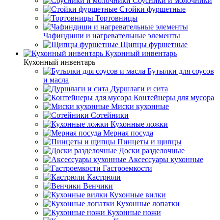
Соусники и молочники
Стойки фуршетные
Тортовницы
Чафиндиши и нагревательные элементы
Щипцы фуршетные
Кухонный инвентарь
Кухонный инвентарь
Бутылки для соусов
и масла
Дуршлаги и сита
Контейнеры для мусора
Миски кухонные
Сотейники
Кухонные ложки
Мерная посуда
Пинцеты и щипцы
Доски разделочные
Аксессуары кухонные
Гастроемкости
Кастрюли
Венчики
Кухонные вилки
Кухонные лопатки
Кухонные ножи