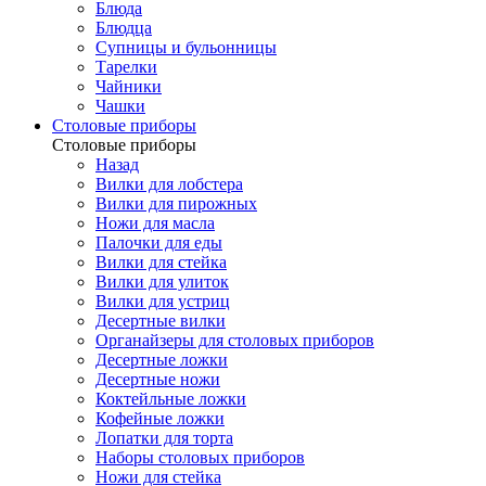
Блюда
Блюдца
Супницы и бульонницы
Тарелки
Чайники
Чашки
Cтоловые приборы
Cтоловые приборы
Назад
Вилки для лобстера
Вилки для пирожных
Ножи для масла
Палочки для еды
Вилки для стейка
Вилки для улиток
Вилки для устриц
Десертные вилки
Органайзеры для столовых приборов
Десертные ложки
Десертные ножи
Коктейльные ложки
Кофейные ложки
Лопатки для торта
Наборы столовых приборов
Ножи для стейка