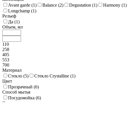
Avant garde (
1
)
Balance (
2
)
Degustation (
1
)
Harmony (
1
)
Longchamp (
1
)
Рельеф
Да (
1
)
Объем, мл
110
258
405
553
700
Материал
Стекло (
5
)
Стекло Crystalline (
1
)
Цвет
Прозрачный (
6
)
Способ мытья
Посудомойка (
6
)
Экологичность
Стандартная (
4
)
Улучшенная (
2
)
Высота, мм