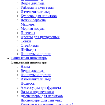
Ведра для льда
Гейзеры и джиггеры
Измельчители льда
Куллеры для напитков
Ложки бармена
Мадлеры
Мерная посуда
Питчеры
Прессы для цитрусовых
Совки
Стрейнеры
Шейкеры
Пинцеты и щипцы
Банкетный инвентарь
Банкетный инвентарь
Назад
Ведра для льда
Пинцеты и щипцы
Измельчители льда
Подносы
Аксессуары для фуршета
Вазы и подсвечники
Диспенсеры для напитков
Диспенсеры для сыпучих
Емкости и мельницы для специй