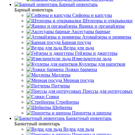
Барный инвентарь
Барный инвентарь
Сифоны и капсулы
Штопоры и открывалки
Ящики и органайзеры
Аксесуары барные
Атомайзеры и риммеры
Барная посуда
Ведра для льда
Гейзеры и джиггеры
Измельчители льда
Куллеры для напитков
Ложки бармена
Мадлеры
Мерная посуда
Питчеры
Прессы для цитрусовых
Совки
Стрейнеры
Шейкеры
Пинцеты и щипцы
Банкетный инвентарь
Банкетный инвентарь
Ведра для льда
Пинцеты и щипцы