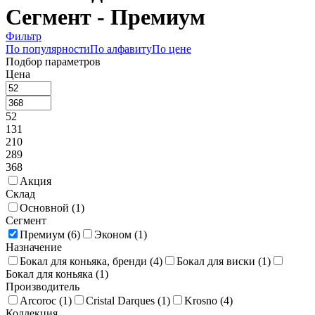
Сегмент - Премиум
Фильтр
По популярности
По алфавиту
По цене
Подбор параметров
Цена
52
131
210
289
368
Акция
Склад
Основной (
1
)
Сегмент
Премиум (
6
)
Эконом (
1
)
Назначение
Бокал для коньяка, бренди (
4
)
Бокал для виски (
1
)
Бокал для коньяка (
1
)
Производитель
Arcoroc (
1
)
Cristal Darques (
1
)
Krosno (
4
)
Коллекция