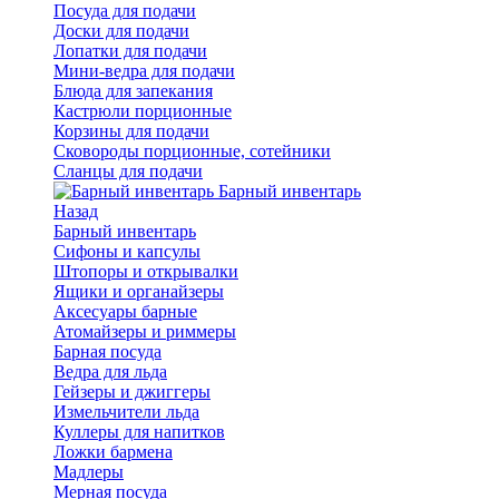
Посуда для подачи
Доски для подачи
Лопатки для подачи
Мини-ведра для подачи
Блюда для запекания
Кастрюли порционные
Корзины для подачи
Сковороды порционные, сотейники
Сланцы для подачи
Барный инвентарь
Назад
Барный инвентарь
Сифоны и капсулы
Штопоры и открывалки
Ящики и органайзеры
Аксесуары барные
Атомайзеры и риммеры
Барная посуда
Ведра для льда
Гейзеры и джиггеры
Измельчители льда
Куллеры для напитков
Ложки бармена
Мадлеры
Мерная посуда