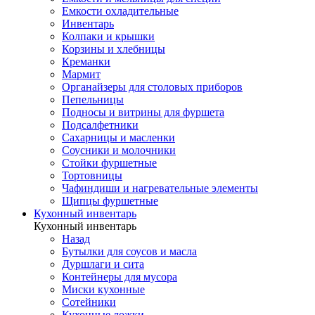
Емкости охладительные
Инвентарь
Колпаки и крышки
Корзины и хлебницы
Креманки
Мармит
Органайзеры для столовых приборов
Пепельницы
Подносы и витрины для фуршета
Подсалфетники
Сахарницы и масленки
Соусники и молочники
Стойки фуршетные
Тортовницы
Чафиндиши и нагревательные элементы
Щипцы фуршетные
Кухонный инвентарь
Кухонный инвентарь
Назад
Бутылки для соусов и масла
Дуршлаги и сита
Контейнеры для мусора
Миски кухонные
Сотейники
Кухонные ложки