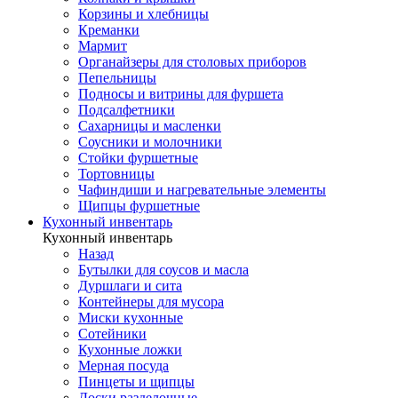
Корзины и хлебницы
Креманки
Мармит
Органайзеры для столовых приборов
Пепельницы
Подносы и витрины для фуршета
Подсалфетники
Сахарницы и масленки
Соусники и молочники
Стойки фуршетные
Тортовницы
Чафиндиши и нагревательные элементы
Щипцы фуршетные
Кухонный инвентарь
Кухонный инвентарь
Назад
Бутылки для соусов и масла
Дуршлаги и сита
Контейнеры для мусора
Миски кухонные
Сотейники
Кухонные ложки
Мерная посуда
Пинцеты и щипцы
Доски разделочные