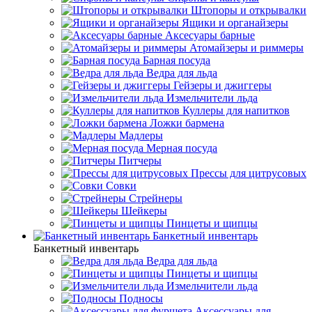
Штопоры и открывалки
Ящики и органайзеры
Аксесуары барные
Атомайзеры и риммеры
Барная посуда
Ведра для льда
Гейзеры и джиггеры
Измельчители льда
Куллеры для напитков
Ложки бармена
Мадлеры
Мерная посуда
Питчеры
Прессы для цитрусовых
Совки
Стрейнеры
Шейкеры
Пинцеты и щипцы
Банкетный инвентарь
Банкетный инвентарь
Ведра для льда
Пинцеты и щипцы
Измельчители льда
Подносы
Аксессуары для