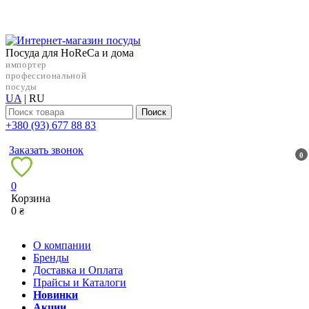
Посуда для HoReCa и дома
импортер
профессиональной
посуды
UA
|
RU
Поиск
+38‎0 (93) 677 88 83
Заказать звонок
0
0
Корзина
0
₴
О компании
Бренды
Доставка и Оплата
Прайсы и Каталоги
Новинки
Акции