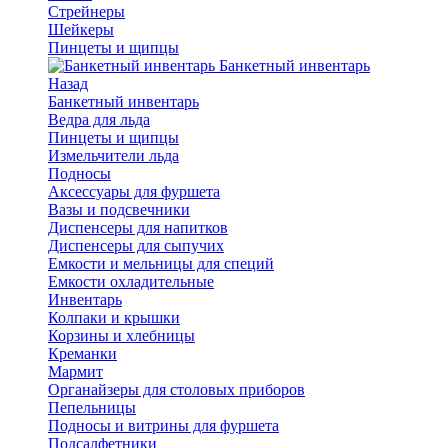
Стрейнеры
Шейкеры
Пинцеты и щипцы
Банкетный инвентарь
Назад
Банкетный инвентарь
Ведра для льда
Пинцеты и щипцы
Измельчители льда
Подносы
Аксессуары для фуршета
Вазы и подсвечники
Диспенсеры для напитков
Диспенсеры для сыпучих
Емкости и мельницы для специй
Емкости охладительные
Инвентарь
Колпаки и крышки
Корзины и хлебницы
Креманки
Мармит
Органайзеры для столовых приборов
Пепельницы
Подносы и витрины для фуршета
Подсалфетники