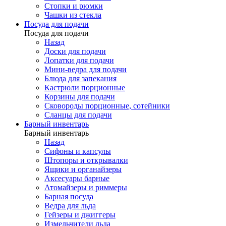
Стопки и рюмки
Чашки из стекла
Посуда для подачи
Посуда для подачи
Назад
Доски для подачи
Лопатки для подачи
Мини-ведра для подачи
Блюда для запекания
Кастрюли порционные
Корзины для подачи
Сковороды порционные, сотейники
Сланцы для подачи
Барный инвентарь
Барный инвентарь
Назад
Сифоны и капсулы
Штопоры и открывалки
Ящики и органайзеры
Аксесуары барные
Атомайзеры и риммеры
Барная посуда
Ведра для льда
Гейзеры и джиггеры
Измельчители льда