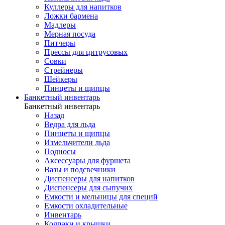
Куллеры для напитков
Ложки бармена
Мадлеры
Мерная посуда
Питчеры
Прессы для цитрусовых
Совки
Стрейнеры
Шейкеры
Пинцеты и щипцы
Банкетный инвентарь
Банкетный инвентарь
Назад
Ведра для льда
Пинцеты и щипцы
Измельчители льда
Подносы
Аксессуары для фуршета
Вазы и подсвечники
Диспенсеры для напитков
Диспенсеры для сыпучих
Емкости и мельницы для специй
Емкости охладительные
Инвентарь
Колпаки и крышки