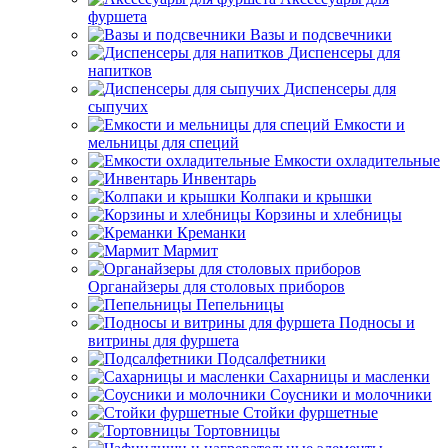
фуршета
Вазы и подсвечники
Диспенсеры для
напитков
Диспенсеры для
сыпучих
Емкости и
мельницы для специй
Емкости охладительные
Инвентарь
Колпаки и крышки
Корзины и хлебницы
Креманки
Мармит
Органайзеры для столовых приборов
Пепельницы
Подносы и
витрины для фуршета
Подсалфетники
Сахарницы и масленки
Соусники и молочники
Стойки фуршетные
Тортовницы