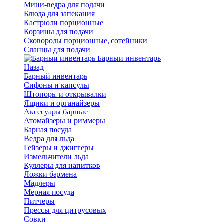
Мини-ведра для подачи
Блюда для запекания
Кастрюли порционные
Корзины для подачи
Сковороды порционные, сотейники
Сланцы для подачи
Барный инвентарь
Назад
Барный инвентарь
Сифоны и капсулы
Штопоры и открывалки
Ящики и органайзеры
Аксесуары барные
Атомайзеры и риммеры
Барная посуда
Ведра для льда
Гейзеры и джиггеры
Измельчители льда
Куллеры для напитков
Ложки бармена
Мадлеры
Мерная посуда
Питчеры
Прессы для цитрусовых
Совки