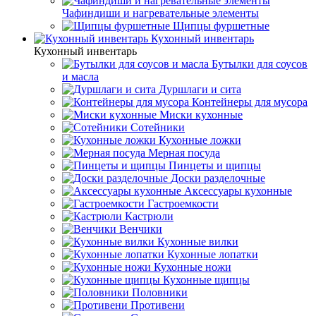
Чафиндиши и нагревательные элементы
Щипцы фуршетные
Кухонный инвентарь
Кухонный инвентарь
Бутылки для соусов
и масла
Дуршлаги и сита
Контейнеры для мусора
Миски кухонные
Сотейники
Кухонные ложки
Мерная посуда
Пинцеты и щипцы
Доски разделочные
Аксессуары кухонные
Гастроемкости
Кастрюли
Венчики
Кухонные вилки
Кухонные лопатки
Кухонные ножи
Кухонные щипцы
Половники
Противени