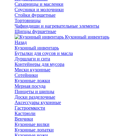
Сахарницы и масленки
Соусники и молочники
Стойки фуршетные
Тортовницы
Чафиндиши и нагревательные элементы
Щипцы фуршетные
Кухонный инвентарь
Назад
Кухонный инвентарь
Бутылки для соусов и масла
Дуршлаги и сита
Контейнеры для мусора
Миски кухонные
Сотейники
Кухонные ложки
Мерная посуда
Пинцеты и щипцы
Доски разделочные
Аксессуары кухонные
Гастроемкости
Кастрюли
Венчики
Кухонные вилки
Кухонные лопатки
Кухонные ножи