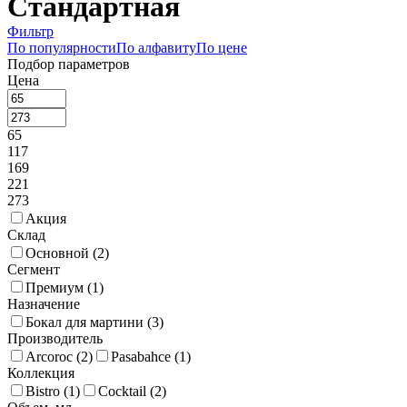
Стандартная
Фильтр
По популярности
По алфавиту
По цене
Подбор параметров
Цена
65
117
169
221
273
Акция
Склад
Основной (
2
)
Сегмент
Премиум (
1
)
Назначение
Бокал для мартини (
3
)
Производитель
Arcoroc (
2
)
Pasabahce (
1
)
Коллекция
Bistro (
1
)
Cocktail (
2
)