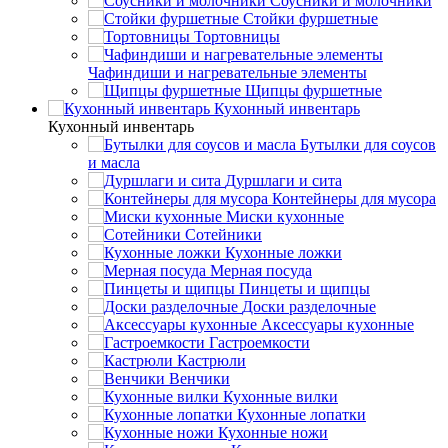
Соусники и молочники
Стойки фуршетные
Тортовницы
Чафиндиши и нагревательные элементы
Щипцы фуршетные
Кухонный инвентарь
Кухонный инвентарь
Бутылки для соусов
и масла
Дуршлаги и сита
Контейнеры для мусора
Миски кухонные
Сотейники
Кухонные ложки
Мерная посуда
Пинцеты и щипцы
Доски разделочные
Аксессуары кухонные
Гастроемкости
Кастрюли
Венчики
Кухонные вилки
Кухонные лопатки
Кухонные ножи