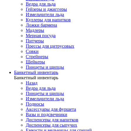
Ведра для льда
Гейзеры и джиггеры
Измельчители льда
Куллеры для напитков
Ложки бармена
Мадлеры
Мерная посуда
Питчеры
Прессы для цитрусовых
Совки
Стрейнеры
Шейкеры
Пинцеты и щипцы
Банкетный инвентарь
Банкетный инвентарь
Назад
Ведра для льда
Пинцеты и щипцы
Измельчители льда
Подносы
Аксессуары для фуршета
Вазы и подсвечники
Диспенсеры для напитков
Диспенсеры для сыпучих
Емкости и мельницы для специй