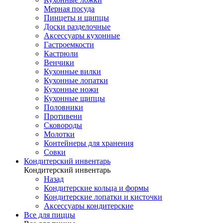
Мерная посуда
Пинцеты и щипцы
Доски разделочные
Аксессуары кухонные
Гастроемкости
Кастрюли
Венчики
Кухонные вилки
Кухонные лопатки
Кухонные ножи
Кухонные щипцы
Половники
Противени
Сковороды
Молотки
Контейнеры для хранения
Совки
Кондитерский инвентарь
Кондитерский инвентарь
Назад
Кондитерские кольца и формы
Кондитерские лопатки и кисточки
Аксессуары кондитерские
Все для пиццы