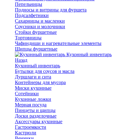
Пепельницы
Подносы и витрины для фуршета
Подсалфетники
Сахарницы и масленки
Соусники и молочники
Стойки фуршетные
Тортовницы
Чафиндиши и нагревательные элементы
Щипцы фуршетные
Кухонный инвентарь
Назад
Кухонный инвентарь
Бутылки для соусов и масла
Дуршлаги и сита
Контейнеры для мусора
Миски кухонные
Сотейники
Кухонные ложки
Мерная посуда
Пинцеты и щипцы
Доски разделочные
Аксессуары кухонные
Гастроемкости
Кастрюли
Венчики