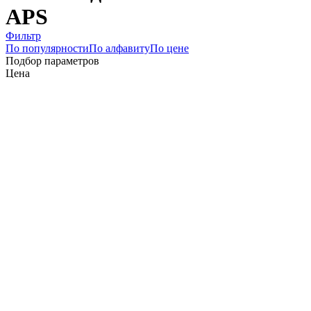
APS
Фильтр
По популярности
По алфавиту
По цене
Подбор параметров
Цена
64
345
625
906
1186
Склад
Сегмент
Премиум (
1
)
Назначение
Производитель
APS (
1
)
Arcoroc (
10
)
Chef & Sommelier (
15
)
Cristal
Darques (
8
)
Krosno (
22
)
LAV (
4
)
Luminarc (
1
)
Nachtmann (
5
)
Onis (
5
)
Pasabahce (
1
)
Коллекция
Perfection (
1
)
Рельеф