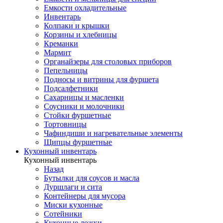
Емкости охладительные
Инвентарь
Колпаки и крышки
Корзины и хлебницы
Креманки
Мармит
Органайзеры для столовых приборов
Пепельницы
Подносы и витрины для фуршета
Подсалфетники
Сахарницы и масленки
Соусники и молочники
Стойки фуршетные
Тортовницы
Чафиндиши и нагревательные элементы
Щипцы фуршетные
Кухонный инвентарь
Кухонный инвентарь
Назад
Бутылки для соусов и масла
Дуршлаги и сита
Контейнеры для мусора
Миски кухонные
Сотейники
Кухонные ложки