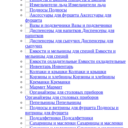
Измельчители льда
Подносы
Аксессуары для
фуршета
Вазы и подсвечники
Диспенсеры для
напитков
Диспенсеры для
сыпучих
Емкости и
мельницы для специй
Емкости охладительные
Инвентарь
Колпаки и крышки
Корзины и хлебницы
Креманки
Мармит
Органайзеры для столовых приборов
Пепельницы
Подносы и
витрины для фуршета
Подсалфетники
Сахарницы и масленки