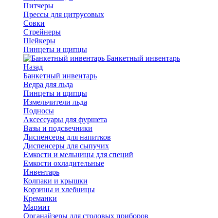
Питчеры
Прессы для цитрусовых
Совки
Стрейнеры
Шейкеры
Пинцеты и щипцы
Банкетный инвентарь
Назад
Банкетный инвентарь
Ведра для льда
Пинцеты и щипцы
Измельчители льда
Подносы
Аксессуары для фуршета
Вазы и подсвечники
Диспенсеры для напитков
Диспенсеры для сыпучих
Емкости и мельницы для специй
Емкости охладительные
Инвентарь
Колпаки и крышки
Корзины и хлебницы
Креманки
Мармит
Органайзеры для столовых приборов