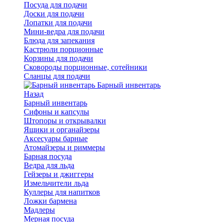
Посуда для подачи
Доски для подачи
Лопатки для подачи
Мини-ведра для подачи
Блюда для запекания
Кастрюли порционные
Корзины для подачи
Сковороды порционные, сотейники
Сланцы для подачи
Барный инвентарь
Назад
Барный инвентарь
Сифоны и капсулы
Штопоры и открывалки
Ящики и органайзеры
Аксесуары барные
Атомайзеры и риммеры
Барная посуда
Ведра для льда
Гейзеры и джиггеры
Измельчители льда
Куллеры для напитков
Ложки бармена
Мадлеры
Мерная посуда