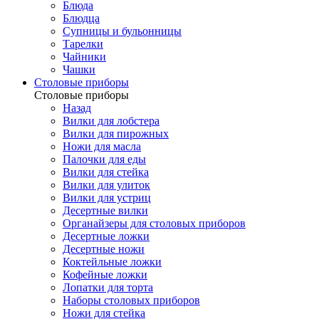
Блюда
Блюдца
Супницы и бульонницы
Тарелки
Чайники
Чашки
Cтоловые приборы
Cтоловые приборы
Назад
Вилки для лобстера
Вилки для пирожных
Ножи для масла
Палочки для еды
Вилки для стейка
Вилки для улиток
Вилки для устриц
Десертные вилки
Органайзеры для столовых приборов
Десертные ложки
Десертные ножи
Коктейльные ложки
Кофейные ложки
Лопатки для торта
Наборы столовых приборов
Ножи для стейка