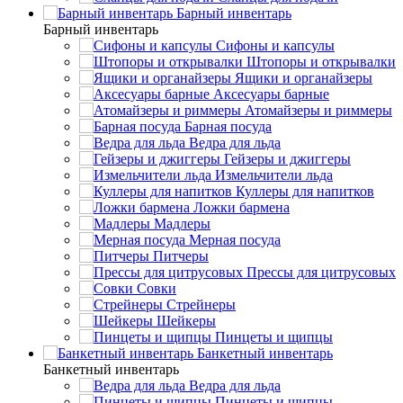
Барный инвентарь
Барный инвентарь
Сифоны и капсулы
Штопоры и открывалки
Ящики и органайзеры
Аксесуары барные
Атомайзеры и риммеры
Барная посуда
Ведра для льда
Гейзеры и джиггеры
Измельчители льда
Куллеры для напитков
Ложки бармена
Мадлеры
Мерная посуда
Питчеры
Прессы для цитрусовых
Совки
Стрейнеры
Шейкеры
Пинцеты и щипцы
Банкетный инвентарь
Банкетный инвентарь
Ведра для льда
Пинцеты и щипцы