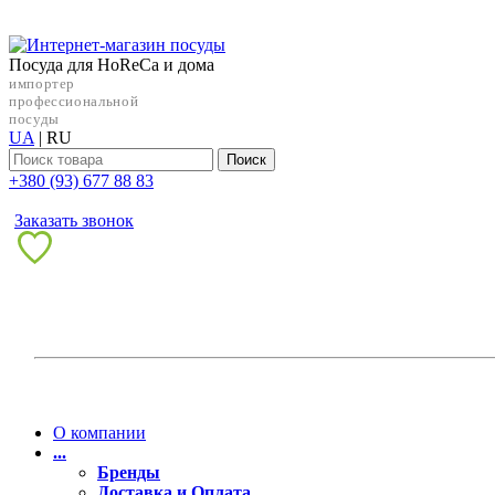
Посуда для HoReCa и дома
импортер
профессиональной
посуды
UA
|
RU
Поиск
+38‎0 (93) 677 88 83
Заказать звонок
О компании
...
Бренды
Доставка и Оплата