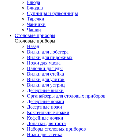
Блюда
Блюдца
Супницы и бульонницы
Тарелки
Чайники
Чашки
Cтоловые приборы
Cтоловые приборы
Назад
Вилки для лобстера
Вилки для пирожных
Ножи для масла
Палочки для еды
Вилки для стейка
Вилки для улиток
Вилки для устриц
Десертные вилки
Органайзеры для столовых приборов
Десертные ложки
Десертные ножи
Коктейльные ложки
Кофейные ложки
Лопатки для торта
Наборы столовых приборов
Ножи для стейка