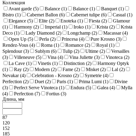
Коллекция
Avant garde (
5
)
Balance (
1
)
Balance (
1
)
Banquet (
1
)
Bistro (
1
)
Cabernet Ballon (
6
)
Cabernet tulipe (
6
)
Casual (
1
)
Elegance (
5
)
Elite (
2
)
Enoteka (
1
)
Fiesta (
2
)
Glamour
(
1
)
Harmony (
2
)
Imperial (
1
)
Iroko (
1
)
Krista (
2
)
Krista
Deco (
1
)
Lady Diamond (
2
)
Longchamp (
2
)
Macassar (
4
)
Open Up (
5
)
Perla (
2
)
Princesa (
4
)
Pure Krosno (
3
)
Rendez-Vous (
4
)
Roma (
1
)
Romance (
2
)
Royal (
1
)
Splendour (
3
)
Sublym (
6
)
Tulip (
2
)
Ultime (
2
)
Versailles
(
3
)
Villeneuve (
5
)
Vina (
4
)
Vina Juliette (
3
)
Vinoteca (
2
)
La Cave (
1
)
Vinetis (
1
)
Distinction (
2
)
Harmony Optyk
(
1
)
Ray (
2
)
Modern (
2
)
Fame (
2
)
Misket (
2
)
Lal (
2
)
Nevakar (
4
)
Celebration - Krosno (
2
)
Symetrie (
4
)
Perfection (
2
)
Duet (
2
)
Paris (
1
)
Prima Lumi (
1
)
Divine
(
3
)
Perfect Serve Vinoteca (
1
)
Endura (
5
)
Galea (
4
)
Mylla
(
4
)
Perfection (
7
)
Fortius (
3
)
Длина, мм
87
120
152
185