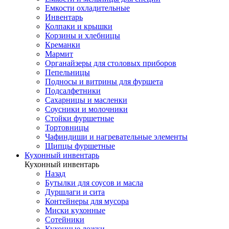
Емкости охладительные
Инвентарь
Колпаки и крышки
Корзины и хлебницы
Креманки
Мармит
Органайзеры для столовых приборов
Пепельницы
Подносы и витрины для фуршета
Подсалфетники
Сахарницы и масленки
Соусники и молочники
Стойки фуршетные
Тортовницы
Чафиндиши и нагревательные элементы
Щипцы фуршетные
Кухонный инвентарь
Кухонный инвентарь
Назад
Бутылки для соусов и масла
Дуршлаги и сита
Контейнеры для мусора
Миски кухонные
Сотейники
Кухонные ложки