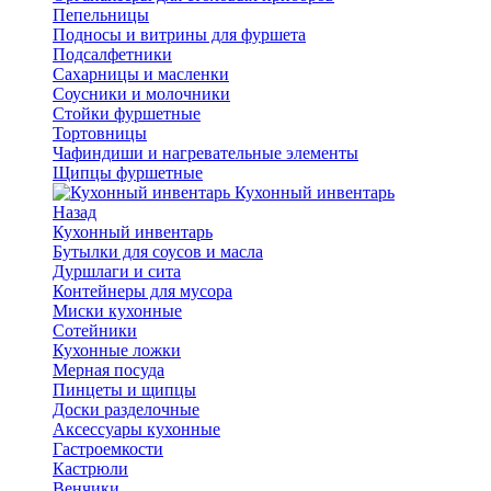
Пепельницы
Подносы и витрины для фуршета
Подсалфетники
Сахарницы и масленки
Соусники и молочники
Стойки фуршетные
Тортовницы
Чафиндиши и нагревательные элементы
Щипцы фуршетные
Кухонный инвентарь
Назад
Кухонный инвентарь
Бутылки для соусов и масла
Дуршлаги и сита
Контейнеры для мусора
Миски кухонные
Сотейники
Кухонные ложки
Мерная посуда
Пинцеты и щипцы
Доски разделочные
Аксессуары кухонные
Гастроемкости
Кастрюли
Венчики