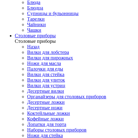
Блюда
Блюдца
Супницы и бульонницы
Тарелки
Чайники
Чашки
Cтоловые приборы
Cтоловые приборы
Назад
Вилки для лобстера
Вилки для пирожных
Ножи для масла
Палочки для еды
Вилки для стейка
Вилки для улиток
Вилки для устриц
Десертные вилки
Органайзеры для столовых приборов
Десертные ложки
Десертные ножи
Коктейльные ложки
Кофейные ложки
Лопатки для торта
Наборы столовых приборов
Ножи для стейка