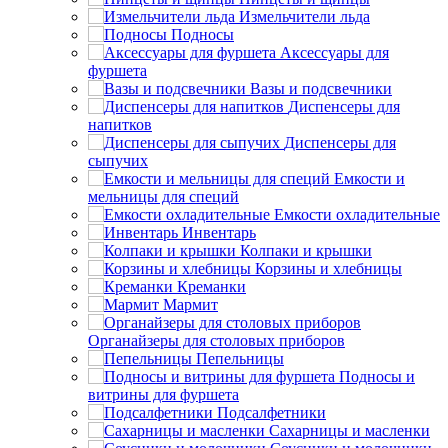
Измельчители льда
Подносы
Аксессуары для
фуршета
Вазы и подсвечники
Диспенсеры для
напитков
Диспенсеры для
сыпучих
Емкости и
мельницы для специй
Емкости охладительные
Инвентарь
Колпаки и крышки
Корзины и хлебницы
Креманки
Мармит
Органайзеры для столовых приборов
Пепельницы
Подносы и
витрины для фуршета
Подсалфетники
Сахарницы и масленки