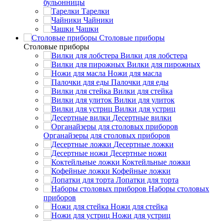
бульонницы
Тарелки
Чайники
Чашки
Cтоловые приборы
Cтоловые приборы
Вилки для лобстера
Вилки для пирожных
Ножи для масла
Палочки для еды
Вилки для стейка
Вилки для улиток
Вилки для устриц
Десертные вилки
Органайзеры для столовых приборов
Десертные ложки
Десертные ножи
Коктейльные ложки
Кофейные ложки
Лопатки для торта
Наборы столовых
приборов
Ножи для стейка
Ножи для устриц