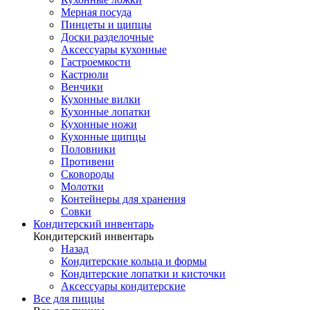
Мерная посуда
Пинцеты и щипцы
Доски разделочные
Аксессуары кухонные
Гастроемкости
Кастрюли
Венчики
Кухонные вилки
Кухонные лопатки
Кухонные ножи
Кухонные щипцы
Половники
Противени
Сковороды
Молотки
Контейнеры для хранения
Совки
Кондитерский инвентарь
Кондитерский инвентарь
Назад
Кондитерские кольца и формы
Кондитерские лопатки и кисточки
Аксессуары кондитерские
Все для пиццы