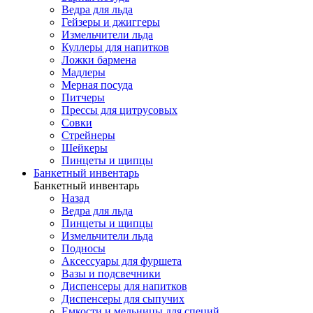
Ведра для льда
Гейзеры и джиггеры
Измельчители льда
Куллеры для напитков
Ложки бармена
Мадлеры
Мерная посуда
Питчеры
Прессы для цитрусовых
Совки
Стрейнеры
Шейкеры
Пинцеты и щипцы
Банкетный инвентарь
Банкетный инвентарь
Назад
Ведра для льда
Пинцеты и щипцы
Измельчители льда
Подносы
Аксессуары для фуршета
Вазы и подсвечники
Диспенсеры для напитков
Диспенсеры для сыпучих
Емкости и мельницы для специй