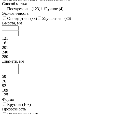
Способ мытья
Посудомойка (
123
)
Ручное (
4
)
Экологичность
Стандартная (
88
)
Улучшенная (
36
)
Высота, мм
121
161
201
240
280
Диаметр, мм
59
76
92
109
125
Форма
Круглая (
108
)
Прозрачность