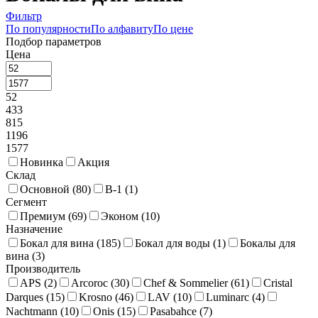
Фильтр
По популярности
По алфавиту
По цене
Подбор параметров
Цена
52
433
815
1196
1577
Новинка
Акция
Склад
Основной (
80
)
В-1 (
1
)
Сегмент
Премиум (
69
)
Эконом (
10
)
Назначение
Бокал для вина (
185
)
Бокал для воды (
1
)
Бокалы для
вина (
3
)
Производитель
APS (
2
)
Arcoroc (
30
)
Chef & Sommelier (
61
)
Cristal
Darques (
15
)
Krosno (
46
)
LAV (
10
)
Luminarc (
4
)
Nachtmann (
10
)
Onis (
15
)
Pasabahce (
7
)