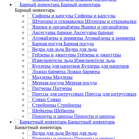
Барный инвентарь
Барный инвентарь
Сифоны и капсулы
Штопоры и открывалки
Ящики и органайзеры
Аксесуары барные
Атомайзеры и риммеры
Барная посуда
Ведра для льда
Гейзеры и джиггеры
Измельчители льда
Куллеры для напитков
Ложки бармена
Мадлеры
Мерная посуда
Питчеры
Прессы для цитрусовых
Совки
Стрейнеры
Шейкеры
Пинцеты и щипцы
Банкетный инвентарь
Банкетный инвентарь
Ведра для льда
Пинцеты и щипцы