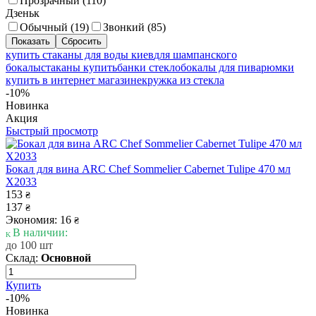
Прозрачный (
110
)
Дзеньк
Обычный (
19
)
Звонкий (
85
)
купить стаканы для воды киев
для шампанского
бокалы
стаканы купить
банки стекло
бокалы для пива
рюмки
купить в интернет магазине
кружка из стекла
-10%
Новинка
Акция
Быстрый просмотр
Бокал для вина ARC Chef Sommelier Cabernet Tulipe 470 мл
X2033
153
₴
137
₴
Экономия: 16
₴
В наличии:
до 100 шт
Склад:
Основной
Купить
-10%
Новинка