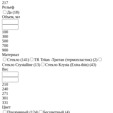
217
Рельеф
Да (
18
)
Объем, мл
100
300
500
700
900
Материал
Стекло (
141
)
TR Tritan -Тритан (термопластик) (
2
)
Стекло Crystalline (
13
)
Стекло Krysta (Extra-thin) (
43
)
Вес
210
240
271
301
331
Цвет
Прозрачный (
124
)
Бесцветный (
4
)