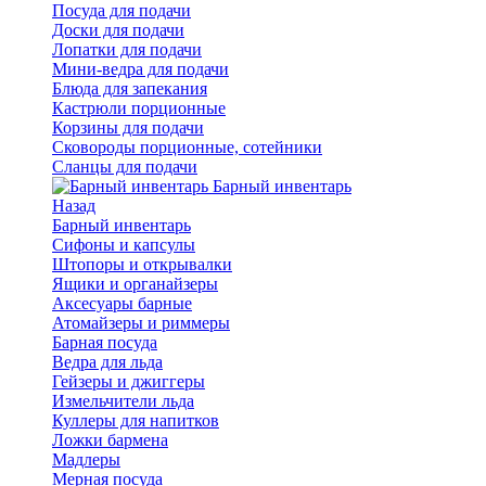
Посуда для подачи
Доски для подачи
Лопатки для подачи
Мини-ведра для подачи
Блюда для запекания
Кастрюли порционные
Корзины для подачи
Сковороды порционные, сотейники
Сланцы для подачи
Барный инвентарь
Назад
Барный инвентарь
Сифоны и капсулы
Штопоры и открывалки
Ящики и органайзеры
Аксесуары барные
Атомайзеры и риммеры
Барная посуда
Ведра для льда
Гейзеры и джиггеры
Измельчители льда
Куллеры для напитков
Ложки бармена
Мадлеры
Мерная посуда