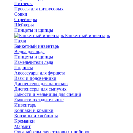
Питчеры
Прессы для цитрусовых
Совки
Стрейнеры
Шейкеры
Пинцеты и щипцы
Банкетный инвентарь
Назад
Банкетный инвентарь
Ведра для льда
Пинцеты и щипцы
Измельчители льда
Подносы
Аксессуары для фуршета
Вазы и подсвечники
Диспенсеры для напитков
Диспенсеры для сыпучих
Емкости и мельницы для специй
Емкости охладительные
Инвентарь
Колпаки и крышки
Корзины и хлебницы
Креманки
Мармит
Органайзеры для столовых приборов