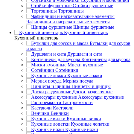
Соусники и молочники
Стойки фуршетные
Тортовницы
Чафиндиши и нагревательные элементы
Щипцы фуршетные
Кухонный инвентарь
Кухонный инвентарь
Бутылки для соусов
и масла
Дуршлаги и сита
Контейнеры для мусора
Миски кухонные
Сотейники
Кухонные ложки
Мерная посуда
Пинцеты и щипцы
Доски разделочные
Аксессуары кухонные
Гастроемкости
Кастрюли
Венчики
Кухонные вилки
Кухонные лопатки
Кухонные ножи