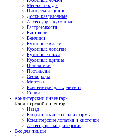
Мерная посуда
Пинцеты и щипцы
Доски разделочные
Аксессуары кухонные
Гастроемкости
Кастрюли
Венчики
Кухонные вилки
Кухонные лопатки
Кухонные ножи
Кухонные щипцы
Половники
Противени
Сковороды
Молотки
Контейнеры для хранения
Совки
Кондитерский инвентарь
Кондитерский инвентарь
Назад
Кондитерские кольца и формы
Кондитерские лопатки и кисточки
Аксессуары кондитерские
Все для пиццы