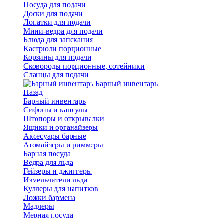
Посуда для подачи
Доски для подачи
Лопатки для подачи
Мини-ведра для подачи
Блюда для запекания
Кастрюли порционные
Корзины для подачи
Сковороды порционные, сотейники
Сланцы для подачи
Барный инвентарь
Назад
Барный инвентарь
Сифоны и капсулы
Штопоры и открывалки
Ящики и органайзеры
Аксесуары барные
Атомайзеры и риммеры
Барная посуда
Ведра для льда
Гейзеры и джиггеры
Измельчители льда
Куллеры для напитков
Ложки бармена
Мадлеры
Мерная посуда