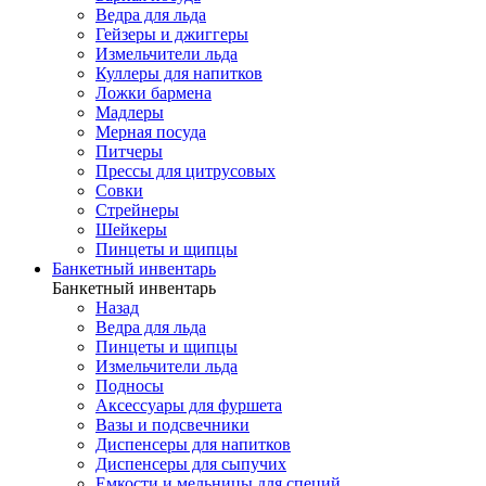
Ведра для льда
Гейзеры и джиггеры
Измельчители льда
Куллеры для напитков
Ложки бармена
Мадлеры
Мерная посуда
Питчеры
Прессы для цитрусовых
Совки
Стрейнеры
Шейкеры
Пинцеты и щипцы
Банкетный инвентарь
Банкетный инвентарь
Назад
Ведра для льда
Пинцеты и щипцы
Измельчители льда
Подносы
Аксессуары для фуршета
Вазы и подсвечники
Диспенсеры для напитков
Диспенсеры для сыпучих
Емкости и мельницы для специй