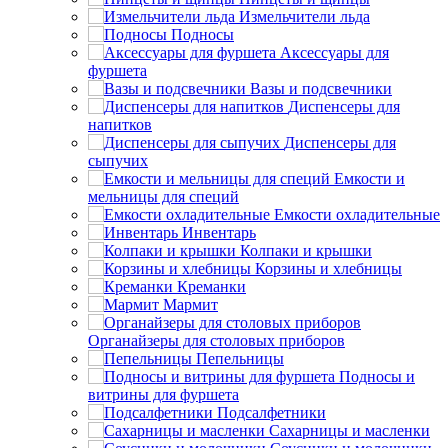
Измельчители льда
Подносы
Аксессуары для
фуршета
Вазы и подсвечники
Диспенсеры для
напитков
Диспенсеры для
сыпучих
Емкости и
мельницы для специй
Емкости охладительные
Инвентарь
Колпаки и крышки
Корзины и хлебницы
Креманки
Мармит
Органайзеры для столовых приборов
Пепельницы
Подносы и
витрины для фуршета
Подсалфетники
Сахарницы и масленки