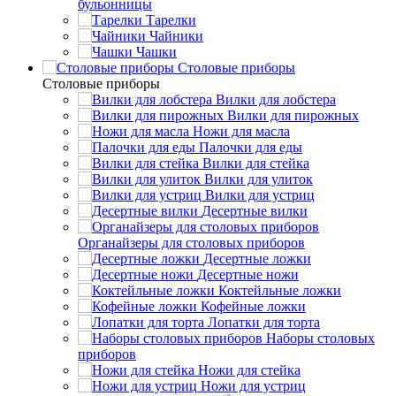
бульонницы
Тарелки
Чайники
Чашки
Cтоловые приборы
Cтоловые приборы
Вилки для лобстера
Вилки для пирожных
Ножи для масла
Палочки для еды
Вилки для стейка
Вилки для улиток
Вилки для устриц
Десертные вилки
Органайзеры для столовых приборов
Десертные ложки
Десертные ножи
Коктейльные ложки
Кофейные ложки
Лопатки для торта
Наборы столовых
приборов
Ножи для стейка
Ножи для устриц