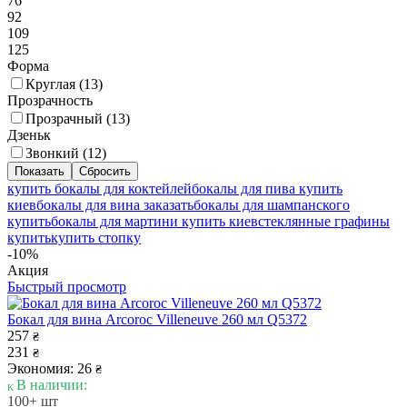
76
92
109
125
Форма
Круглая (
13
)
Прозрачность
Прозрачный (
13
)
Дзеньк
Звонкий (
12
)
купить бокалы для коктейлей
бокалы для пива купить
киев
бокалы для вина заказать
бокалы для шампанского
купить
бокалы для мартини купить киев
стеклянные графины
купить
купить стопку
-10%
Акция
Быстрый просмотр
Бокал для вина Arcoroc Villeneuve 260 мл Q5372
257
₴
231
₴
Экономия: 26
₴
В наличии:
100+ шт