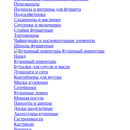
Пепельницы
Подносы и витрины для фуршета
Подсалфетники
Сахарницы и масленки
Соусники и молочники
Стойки фуршетные
Тортовницы
Чафиндиши и нагревательные элементы
Щипцы фуршетные
Кухонный инвентарь
Назад
Кухонный инвентарь
Бутылки для соусов и масла
Дуршлаги и сита
Контейнеры для мусора
Миски кухонные
Сотейники
Кухонные ложки
Мерная посуда
Пинцеты и щипцы
Доски разделочные
Аксессуары кухонные
Гастроемкости
Кастрюли
Венчики