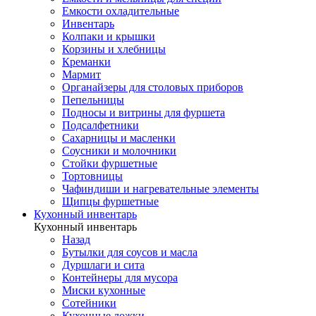
Емкости охладительные
Инвентарь
Колпаки и крышки
Корзины и хлебницы
Креманки
Мармит
Органайзеры для столовых приборов
Пепельницы
Подносы и витрины для фуршета
Подсалфетники
Сахарницы и масленки
Соусники и молочники
Стойки фуршетные
Тортовницы
Чафиндиши и нагревательные элементы
Щипцы фуршетные
Кухонный инвентарь
Кухонный инвентарь
Назад
Бутылки для соусов и масла
Дуршлаги и сита
Контейнеры для мусора
Миски кухонные
Сотейники
Кухонные ложки