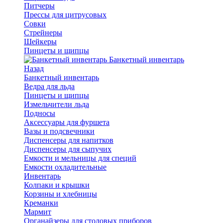
Питчеры
Прессы для цитрусовых
Совки
Стрейнеры
Шейкеры
Пинцеты и щипцы
Банкетный инвентарь
Назад
Банкетный инвентарь
Ведра для льда
Пинцеты и щипцы
Измельчители льда
Подносы
Аксессуары для фуршета
Вазы и подсвечники
Диспенсеры для напитков
Диспенсеры для сыпучих
Емкости и мельницы для специй
Емкости охладительные
Инвентарь
Колпаки и крышки
Корзины и хлебницы
Креманки
Мармит
Органайзеры для столовых приборов