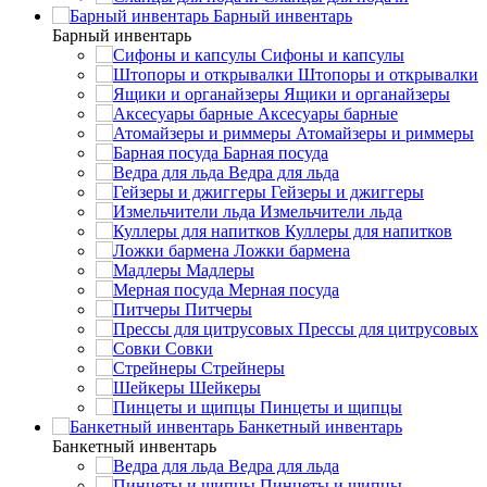
Барный инвентарь
Барный инвентарь
Сифоны и капсулы
Штопоры и открывалки
Ящики и органайзеры
Аксесуары барные
Атомайзеры и риммеры
Барная посуда
Ведра для льда
Гейзеры и джиггеры
Измельчители льда
Куллеры для напитков
Ложки бармена
Мадлеры
Мерная посуда
Питчеры
Прессы для цитрусовых
Совки
Стрейнеры
Шейкеры
Пинцеты и щипцы
Банкетный инвентарь
Банкетный инвентарь
Ведра для льда
Пинцеты и щипцы