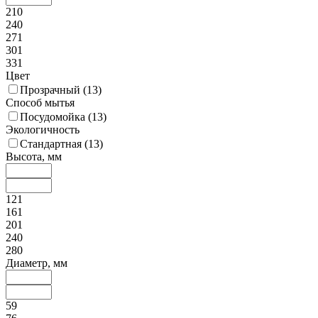
210
240
271
301
331
Цвет
Прозрачный (
13
)
Способ мытья
Посудомойка (
13
)
Экологичность
Стандартная (
13
)
Высота, мм
121
161
201
240
280
Диаметр, мм
59