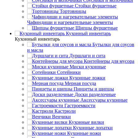
Соусники и молочники
Стойки фуршетные
Тортовницы
Чафиндиши и нагревательные элементы
Щипцы фуршетные
Кухонный инвентарь
Кухонный инвентарь
Бутылки для соусов
и масла
Дуршлаги и сита
Контейнеры для мусора
Миски кухонные
Сотейники
Кухонные ложки
Мерная посуда
Пинцеты и щипцы
Доски разделочные
Аксессуары кухонные
Гастроемкости
Кастрюли
Венчики
Кухонные вилки
Кухонные лопатки
Кухонные ножи