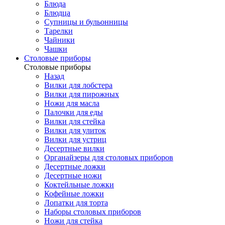
Блюда
Блюдца
Супницы и бульонницы
Тарелки
Чайники
Чашки
Cтоловые приборы
Cтоловые приборы
Назад
Вилки для лобстера
Вилки для пирожных
Ножи для масла
Палочки для еды
Вилки для стейка
Вилки для улиток
Вилки для устриц
Десертные вилки
Органайзеры для столовых приборов
Десертные ложки
Десертные ножи
Коктейльные ложки
Кофейные ложки
Лопатки для торта
Наборы столовых приборов
Ножи для стейка