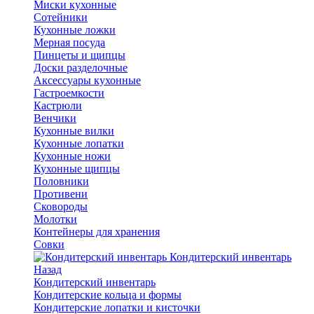
Миски кухонные
Сотейники
Кухонные ложки
Мерная посуда
Пинцеты и щипцы
Доски разделочные
Аксессуары кухонные
Гастроемкости
Кастрюли
Венчики
Кухонные вилки
Кухонные лопатки
Кухонные ножи
Кухонные щипцы
Половники
Противени
Сковороды
Молотки
Контейнеры для хранения
Совки
Кондитерский инвентарь
Назад
Кондитерский инвентарь
Кондитерские кольца и формы
Кондитерские лопатки и кисточки