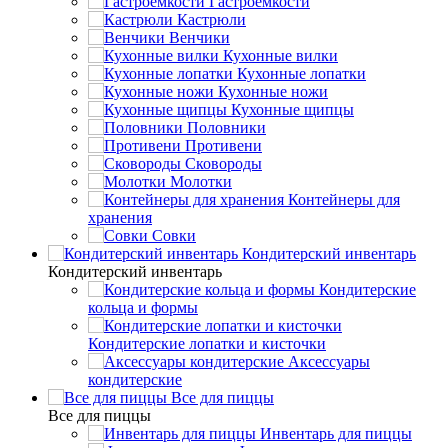
Гастроемкости
Кастрюли
Венчики
Кухонные вилки
Кухонные лопатки
Кухонные ножи
Кухонные щипцы
Половники
Противени
Сковороды
Молотки
Контейнеры для
хранения
Совки
Кондитерский инвентарь
Кондитерский инвентарь
Кондитерские
кольца и формы
Кондитерские лопатки и кисточки
Аксессуары
кондитерские
Все для пиццы
Все для пиццы
Инвентарь для пиццы