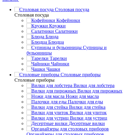
Столовая посуда
Столовая посуда
Кофейники
Кружки
Салатники
Блюда
Блюдца
Супницы и
бульонницы
Тарелки
Чайники
Чашки
Cтоловые приборы
Cтоловые приборы
Вилки для лобстера
Вилки для пирожных
Ножи для масла
Палочки для еды
Вилки для стейка
Вилки для улиток
Вилки для устриц
Десертные вилки
Органайзеры для столовых приборов