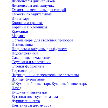
Диспенсеры для напитков
Диспенсеры для сыпучих
Емкости и мельницы для специй
Емкости охладительные
Инвентарь
Колпаки и крышки
Корзины и хлебницы
Креманки
Мармит
Органайзеры для столовых приборов
Пепельницы
Подносы и витрины для фуршета
Подсалфетники
Сахарницы и масленки
Соусники и молочники
Стойки фуршетные
Тортовницы
Чафиндиши и нагревательные элементы
Щипцы фуршетные
Кухонный инвентарь
Назад
Кухонный инвентарь
Бутылки для соусов и масла
Дуршлаги и сита
Контейнеры для мусора