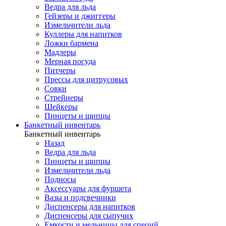
Ведра для льда
Гейзеры и джиггеры
Измельчители льда
Куллеры для напитков
Ложки бармена
Мадлеры
Мерная посуда
Питчеры
Прессы для цитрусовых
Совки
Стрейнеры
Шейкеры
Пинцеты и щипцы
Банкетный инвентарь
Банкетный инвентарь
Назад
Ведра для льда
Пинцеты и щипцы
Измельчители льда
Подносы
Аксессуары для фуршета
Вазы и подсвечники
Диспенсеры для напитков
Диспенсеры для сыпучих
Емкости и мельницы для специй