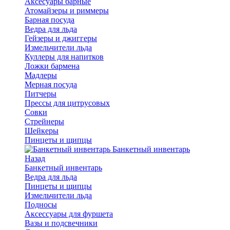
Аксесуары барные
Атомайзеры и риммеры
Барная посуда
Ведра для льда
Гейзеры и джиггеры
Измельчители льда
Куллеры для напитков
Ложки бармена
Мадлеры
Мерная посуда
Питчеры
Прессы для цитрусовых
Совки
Стрейнеры
Шейкеры
Пинцеты и щипцы
Банкетный инвентарь
Назад
Банкетный инвентарь
Ведра для льда
Пинцеты и щипцы
Измельчители льда
Подносы
Аксессуары для фуршета
Вазы и подсвечники