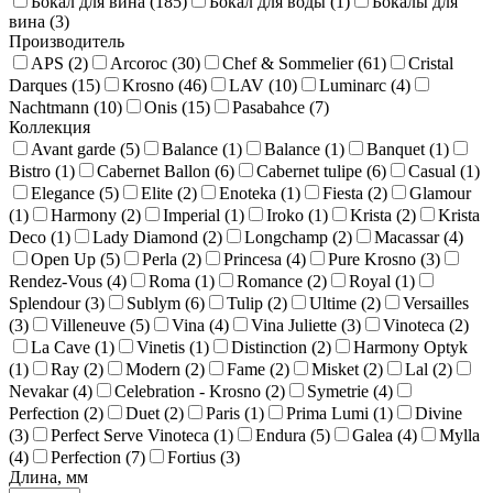
Бокал для вина (
185
)
Бокал для воды (
1
)
Бокалы для
вина (
3
)
Производитель
APS (
2
)
Arcoroc (
30
)
Chef & Sommelier (
61
)
Cristal
Darques (
15
)
Krosno (
46
)
LAV (
10
)
Luminarc (
4
)
Nachtmann (
10
)
Onis (
15
)
Pasabahce (
7
)
Коллекция
Avant garde (
5
)
Balance (
1
)
Balance (
1
)
Banquet (
1
)
Bistro (
1
)
Cabernet Ballon (
6
)
Cabernet tulipe (
6
)
Casual (
1
)
Elegance (
5
)
Elite (
2
)
Enoteka (
1
)
Fiesta (
2
)
Glamour
(
1
)
Harmony (
2
)
Imperial (
1
)
Iroko (
1
)
Krista (
2
)
Krista
Deco (
1
)
Lady Diamond (
2
)
Longchamp (
2
)
Macassar (
4
)
Open Up (
5
)
Perla (
2
)
Princesa (
4
)
Pure Krosno (
3
)
Rendez-Vous (
4
)
Roma (
1
)
Romance (
2
)
Royal (
1
)
Splendour (
3
)
Sublym (
6
)
Tulip (
2
)
Ultime (
2
)
Versailles
(
3
)
Villeneuve (
5
)
Vina (
4
)
Vina Juliette (
3
)
Vinoteca (
2
)
La Cave (
1
)
Vinetis (
1
)
Distinction (
2
)
Harmony Optyk
(
1
)
Ray (
2
)
Modern (
2
)
Fame (
2
)
Misket (
2
)
Lal (
2
)
Nevakar (
4
)
Celebration - Krosno (
2
)
Symetrie (
4
)
Perfection (
2
)
Duet (
2
)
Paris (
1
)
Prima Lumi (
1
)
Divine
(
3
)
Perfect Serve Vinoteca (
1
)
Endura (
5
)
Galea (
4
)
Mylla
(
4
)
Perfection (
7
)
Fortius (
3
)
Длина, мм