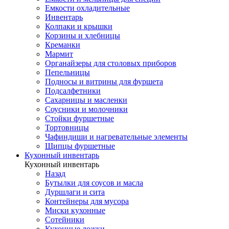
Емкости охладительные
Инвентарь
Колпаки и крышки
Корзины и хлебницы
Креманки
Мармит
Органайзеры для столовых приборов
Пепельницы
Подносы и витрины для фуршета
Подсалфетники
Сахарницы и масленки
Соусники и молочники
Стойки фуршетные
Тортовницы
Чафиндиши и нагревательные элементы
Щипцы фуршетные
Кухонный инвентарь
Кухонный инвентарь
Назад
Бутылки для соусов и масла
Дуршлаги и сита
Контейнеры для мусора
Миски кухонные
Сотейники
Кухонные ложки