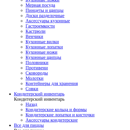
Мерная посуда
Пинцеты и щипцы
Доски разделочные
Аксессуары кухонные
Гастроемкости
Кастрюли
Венчики
Кухонные вилки
Кухонные лопатки
Кухонные ножи
Кухонные щипцы
Половники
Противени
Сковороды
Молотки
Контейнеры для хранения
Совки
Кондитерский инвентарь
Кондитерский инвентарь
Назад
Кондитерские кольца и формы
Кондитерские лопатки и кисточки
Аксессуары кондитерские
Все для пиццы