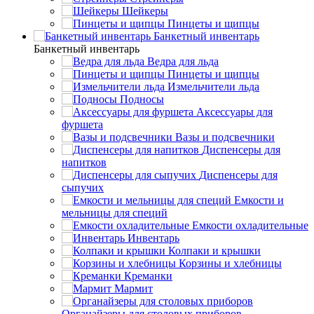
Шейкеры
Пинцеты и щипцы
Банкетный инвентарь
Банкетный инвентарь
Ведра для льда
Пинцеты и щипцы
Измельчители льда
Подносы
Аксессуары для
фуршета
Вазы и подсвечники
Диспенсеры для
напитков
Диспенсеры для
сыпучих
Емкости и
мельницы для специй
Емкости охладительные
Инвентарь
Колпаки и крышки
Корзины и хлебницы
Креманки
Мармит
Органайзеры для столовых приборов