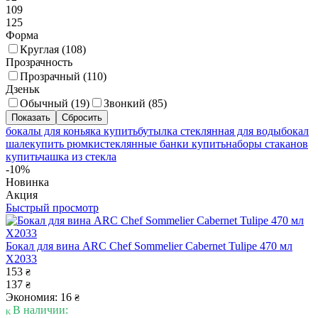
109
125
Форма
Круглая (
108
)
Прозрачность
Прозрачный (
110
)
Дзеньк
Обычный (
19
)
Звонкий (
85
)
бокалы для коньяка купить
бутылка стеклянная для воды
бокал
шале
купить рюмки
стеклянные банки купить
наборы стаканов
купить
чашка из стекла
-10%
Новинка
Акция
Быстрый просмотр
Бокал для вина ARC Chef Sommelier Cabernet Tulipe 470 мл
X2033
153
₴
137
₴
Экономия: 16
₴
В наличии: