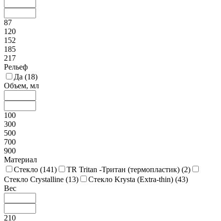
87
120
152
185
217
Рельеф
Да (
18
)
Объем, мл
100
300
500
700
900
Материал
Стекло (
141
)
TR Tritan -Тритан (термопластик) (
2
)
Стекло Crystalline (
13
)
Стекло Krysta (Extra-thin) (
43
)
Вес
210