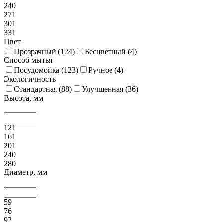
240
271
301
331
Цвет
Прозрачный (
124
)
Бесцветный (
4
)
Способ мытья
Посудомойка (
123
)
Ручное (
4
)
Экологичность
Стандартная (
88
)
Улучшенная (
36
)
Высота, мм
121
161
201
240
280
Диаметр, мм
59
76
92