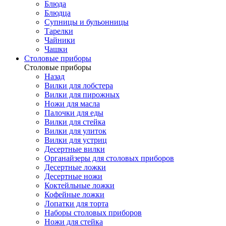
Блюда
Блюдца
Супницы и бульонницы
Тарелки
Чайники
Чашки
Cтоловые приборы
Cтоловые приборы
Назад
Вилки для лобстера
Вилки для пирожных
Ножи для масла
Палочки для еды
Вилки для стейка
Вилки для улиток
Вилки для устриц
Десертные вилки
Органайзеры для столовых приборов
Десертные ложки
Десертные ножи
Коктейльные ложки
Кофейные ложки
Лопатки для торта
Наборы столовых приборов
Ножи для стейка