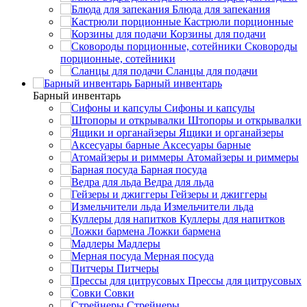
Блюда для запекания
Кастрюли порционные
Корзины для подачи
Сковороды
порционные, сотейники
Сланцы для подачи
Барный инвентарь
Барный инвентарь
Сифоны и капсулы
Штопоры и открывалки
Ящики и органайзеры
Аксесуары барные
Атомайзеры и риммеры
Барная посуда
Ведра для льда
Гейзеры и джиггеры
Измельчители льда
Куллеры для напитков
Ложки бармена
Мадлеры
Мерная посуда
Питчеры
Прессы для цитрусовых
Совки
Стрейнеры