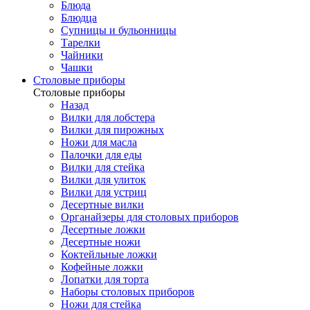
Блюда
Блюдца
Супницы и бульонницы
Тарелки
Чайники
Чашки
Cтоловые приборы
Cтоловые приборы
Назад
Вилки для лобстера
Вилки для пирожных
Ножи для масла
Палочки для еды
Вилки для стейка
Вилки для улиток
Вилки для устриц
Десертные вилки
Органайзеры для столовых приборов
Десертные ложки
Десертные ножи
Коктейльные ложки
Кофейные ложки
Лопатки для торта
Наборы столовых приборов
Ножи для стейка