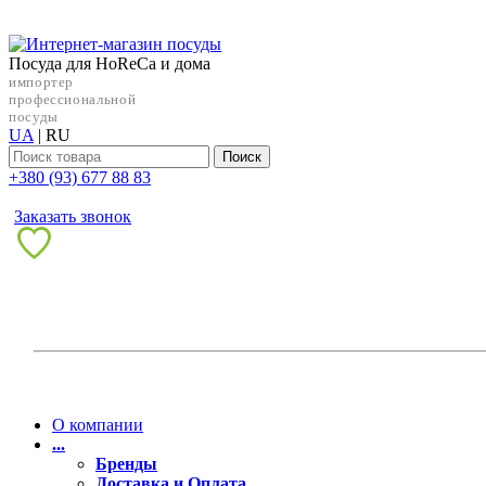
Посуда для HoReCa и дома
импортер
профессиональной
посуды
UA
|
RU
Поиск
+38‎0 (93) 677 88 83
Заказать звонок
О компании
...
Бренды
Доставка и Оплата