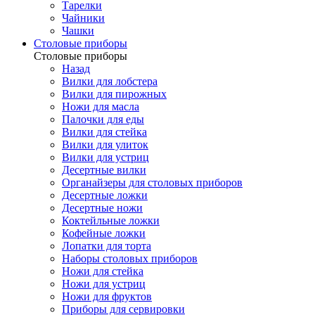
Тарелки
Чайники
Чашки
Cтоловые приборы
Cтоловые приборы
Назад
Вилки для лобстера
Вилки для пирожных
Ножи для масла
Палочки для еды
Вилки для стейка
Вилки для улиток
Вилки для устриц
Десертные вилки
Органайзеры для столовых приборов
Десертные ложки
Десертные ножи
Коктейльные ложки
Кофейные ложки
Лопатки для торта
Наборы столовых приборов
Ножи для стейка
Ножи для устриц
Ножи для фруктов
Приборы для сервировки