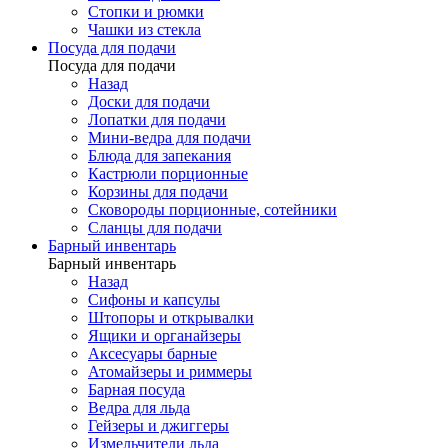
Стопки и рюмки
Чашки из стекла
Посуда для подачи
Посуда для подачи
Назад
Доски для подачи
Лопатки для подачи
Мини-ведра для подачи
Блюда для запекания
Кастрюли порционные
Корзины для подачи
Сковороды порционные, сотейники
Сланцы для подачи
Барный инвентарь
Барный инвентарь
Назад
Сифоны и капсулы
Штопоры и открывалки
Ящики и органайзеры
Аксесуары барные
Атомайзеры и риммеры
Барная посуда
Ведра для льда
Гейзеры и джиггеры
Измельчители льда