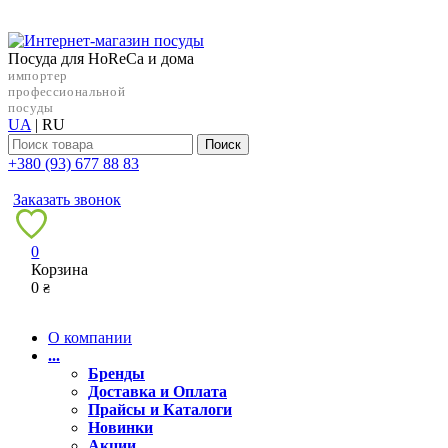
Посуда для HoReCa и дома
импортер
профессиональной
посуды
UA
|
RU
Поиск
+38‎0 (93) 677 88 83
Заказать звонок
0
Корзина
0
₴
О компании
...
Бренды
Доставка и Оплата
Прайсы и Каталоги
Новинки
Акции