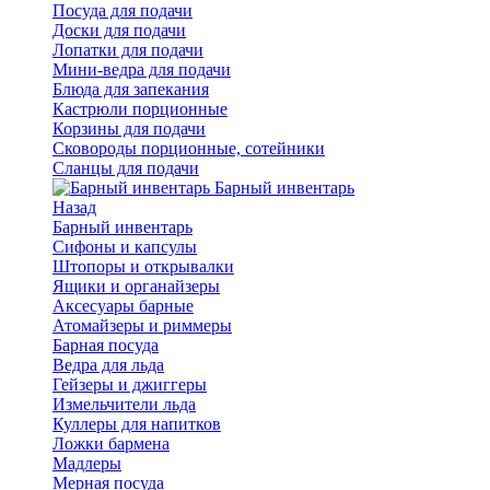
Посуда для подачи
Доски для подачи
Лопатки для подачи
Мини-ведра для подачи
Блюда для запекания
Кастрюли порционные
Корзины для подачи
Сковороды порционные, сотейники
Сланцы для подачи
Барный инвентарь
Назад
Барный инвентарь
Сифоны и капсулы
Штопоры и открывалки
Ящики и органайзеры
Аксесуары барные
Атомайзеры и риммеры
Барная посуда
Ведра для льда
Гейзеры и джиггеры
Измельчители льда
Куллеры для напитков
Ложки бармена
Мадлеры
Мерная посуда