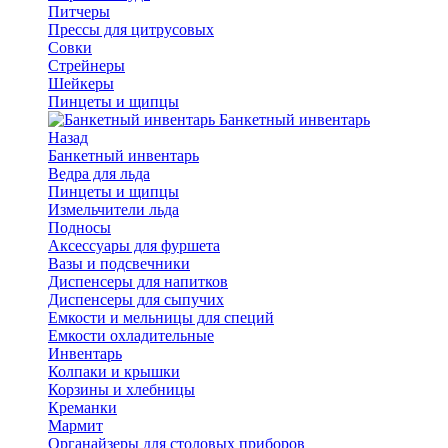
Питчеры
Прессы для цитрусовых
Совки
Стрейнеры
Шейкеры
Пинцеты и щипцы
Банкетный инвентарь
Назад
Банкетный инвентарь
Ведра для льда
Пинцеты и щипцы
Измельчители льда
Подносы
Аксессуары для фуршета
Вазы и подсвечники
Диспенсеры для напитков
Диспенсеры для сыпучих
Емкости и мельницы для специй
Емкости охладительные
Инвентарь
Колпаки и крышки
Корзины и хлебницы
Креманки
Мармит
Органайзеры для столовых приборов