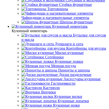
Соусники и молочники
Стойки фуршетные
Тортовницы
Чафиндиши и нагревательные элементы
Щипцы фуршетные
Кухонный инвентарь
Кухонный инвентарь
Бутылки для соусов
и масла
Дуршлаги и сита
Контейнеры для мусора
Миски кухонные
Сотейники
Кухонные ложки
Мерная посуда
Пинцеты и щипцы
Доски разделочные
Аксессуары кухонные
Гастроемкости
Кастрюли
Венчики
Кухонные вилки
Кухонные лопатки
Кухонные ножи