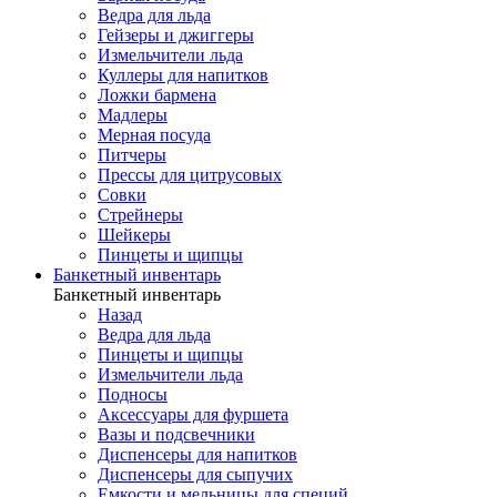
Ведра для льда
Гейзеры и джиггеры
Измельчители льда
Куллеры для напитков
Ложки бармена
Мадлеры
Мерная посуда
Питчеры
Прессы для цитрусовых
Совки
Стрейнеры
Шейкеры
Пинцеты и щипцы
Банкетный инвентарь
Банкетный инвентарь
Назад
Ведра для льда
Пинцеты и щипцы
Измельчители льда
Подносы
Аксессуары для фуршета
Вазы и подсвечники
Диспенсеры для напитков
Диспенсеры для сыпучих
Емкости и мельницы для специй