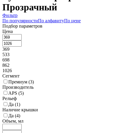
Прозрачный
Фильтр
По популярности
По алфавиту
По цене
Подбор параметров
Цена
369
533
698
862
1026
Сегмент
Премиум (
3
)
Производитель
APS (
5
)
Рельеф
Да (
1
)
Наличие крышки
Да (
4
)
Объем, мл