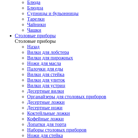
Блюда
Блюдца
Супницы и бульонницы
Тарелки
Чайники
Чашки
Cтоловые приборы
Cтоловые приборы
Назад
Вилки для лобстера
Вилки для пирожных
Ножи для масла
Палочки для еды
Вилки для стейка
Вилки для улиток
Вилки для устриц
Десертные вилки
Органайзеры для столовых приборов
Десертные ложки
Десертные ножи
Коктейльные ложки
Кофейные ложки
Лопатки для торта
Наборы столовых приборов
Ножи для стейка