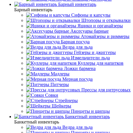
Барный инвентарь
Барный инвентарь
Сифоны и капсулы
Штопоры и открывалки
Ящики и органайзеры
Аксесуары барные
Атомайзеры и риммеры
Барная посуда
Ведра для льда
Гейзеры и джиггеры
Измельчители льда
Куллеры для напитков
Ложки бармена
Мадлеры
Мерная посуда
Питчеры
Прессы для цитрусовых
Совки
Стрейнеры
Шейкеры
Пинцеты и щипцы
Банкетный инвентарь
Банкетный инвентарь
Ведра для льда
Пинцеты и щипцы