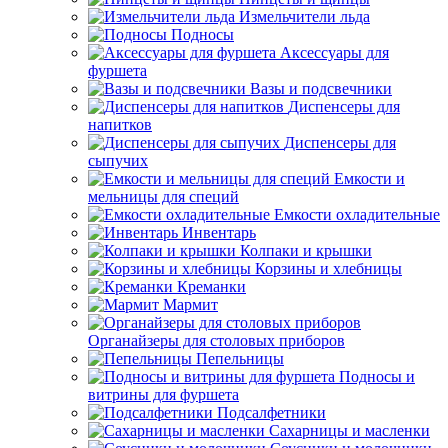
Измельчители льда
Подносы
Аксессуары для
фуршета
Вазы и подсвечники
Диспенсеры для
напитков
Диспенсеры для
сыпучих
Емкости и
мельницы для специй
Емкости охладительные
Инвентарь
Колпаки и крышки
Корзины и хлебницы
Креманки
Мармит
Органайзеры для столовых приборов
Пепельницы
Подносы и
витрины для фуршета
Подсалфетники
Сахарницы и масленки