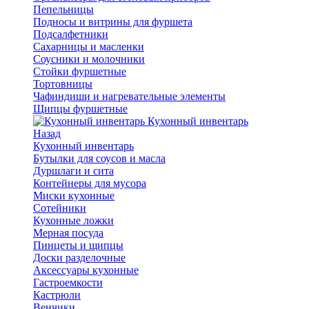
Пепельницы
Подносы и витрины для фуршета
Подсалфетники
Сахарницы и масленки
Соусники и молочники
Стойки фуршетные
Тортовницы
Чафиндиши и нагревательные элементы
Щипцы фуршетные
Кухонный инвентарь
Назад
Кухонный инвентарь
Бутылки для соусов и масла
Дуршлаги и сита
Контейнеры для мусора
Миски кухонные
Сотейники
Кухонные ложки
Мерная посуда
Пинцеты и щипцы
Доски разделочные
Аксессуары кухонные
Гастроемкости
Кастрюли
Венчики