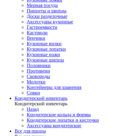
Мерная посуда
Пинцеты и щипцы
Доски разделочные
Аксессуары кухонные
Гастроемкости
Кастрюли
Венчики
Кухонные вилки
Кухонные лопатки
Кухонные ножи
Кухонные щипцы
Половники
Противени
Сковороды
Молотки
Контейнеры для хранения
Совки
Кондитерский инвентарь
Кондитерский инвентарь
Назад
Кондитерские кольца и формы
Кондитерские лопатки и кисточки
Аксессуары кондитерские
Все для пиццы