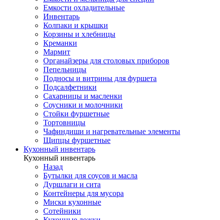
Емкости охладительные
Инвентарь
Колпаки и крышки
Корзины и хлебницы
Креманки
Мармит
Органайзеры для столовых приборов
Пепельницы
Подносы и витрины для фуршета
Подсалфетники
Сахарницы и масленки
Соусники и молочники
Стойки фуршетные
Тортовницы
Чафиндиши и нагревательные элементы
Щипцы фуршетные
Кухонный инвентарь
Кухонный инвентарь
Назад
Бутылки для соусов и масла
Дуршлаги и сита
Контейнеры для мусора
Миски кухонные
Сотейники
Кухонные ложки