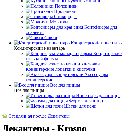
Кухонные щипцы
Половники
Противени
Сковороды
Молотки
Контейнеры для
хранения
Совки
Кондитерский инвентарь
Кондитерский инвентарь
Кондитерские
кольца и формы
Кондитерские лопатки и кисточки
Аксессуары
кондитерские
Все для пиццы
Все для пиццы
Инвентарь для пиццы
Формы для пиццы
Щетки для печи
Стеклянная посуда
Декантеры
Декантеры - Krosno