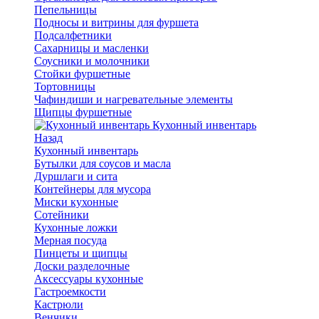
Пепельницы
Подносы и витрины для фуршета
Подсалфетники
Сахарницы и масленки
Соусники и молочники
Стойки фуршетные
Тортовницы
Чафиндиши и нагревательные элементы
Щипцы фуршетные
Кухонный инвентарь
Назад
Кухонный инвентарь
Бутылки для соусов и масла
Дуршлаги и сита
Контейнеры для мусора
Миски кухонные
Сотейники
Кухонные ложки
Мерная посуда
Пинцеты и щипцы
Доски разделочные
Аксессуары кухонные
Гастроемкости
Кастрюли
Венчики