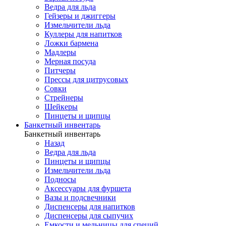
Ведра для льда
Гейзеры и джиггеры
Измельчители льда
Куллеры для напитков
Ложки бармена
Мадлеры
Мерная посуда
Питчеры
Прессы для цитрусовых
Совки
Стрейнеры
Шейкеры
Пинцеты и щипцы
Банкетный инвентарь
Банкетный инвентарь
Назад
Ведра для льда
Пинцеты и щипцы
Измельчители льда
Подносы
Аксессуары для фуршета
Вазы и подсвечники
Диспенсеры для напитков
Диспенсеры для сыпучих
Емкости и мельницы для специй