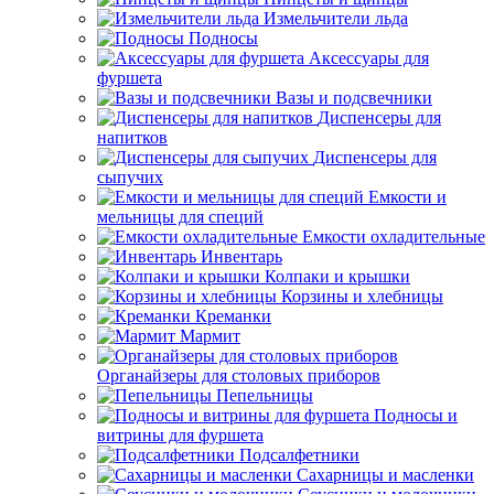
Измельчители льда
Подносы
Аксессуары для
фуршета
Вазы и подсвечники
Диспенсеры для
напитков
Диспенсеры для
сыпучих
Емкости и
мельницы для специй
Емкости охладительные
Инвентарь
Колпаки и крышки
Корзины и хлебницы
Креманки
Мармит
Органайзеры для столовых приборов
Пепельницы
Подносы и
витрины для фуршета
Подсалфетники
Сахарницы и масленки