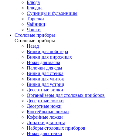
Блюда
Блюдца
Супницы и бульонницы
Тарелки
Чайники
Чашки
Cтоловые приборы
Cтоловые приборы
Назад
Вилки для лобстера
Вилки для пирожных
Ножи для масла
Палочки для еды
Вилки для стейка
Вилки для улиток
Вилки для устриц
Десертные вилки
Органайзеры для столовых приборов
Десертные ложки
Десертные ножи
Коктейльные ложки
Кофейные ложки
Лопатки для торта
Наборы столовых приборов
Ножи для стейка