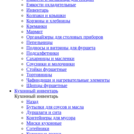
Емкости охладительные
Инвентарь
Колпаки и крышки
Корзины и хлебницы
Креманки
Мармит
Органайзеры для столовых приборов
Пепельницы
Подносы и витрины для фуршета
Подсалфетники
Сахарницы и масленки
Соусники и молочники
Стойки фуршетные
Тортовницы
Чафиндиши и нагревательные элементы
Щипцы фуршетные
Кухонный инвентарь
Кухонный инвентарь
Назад
Бутылки для соусов и масла
Дуршлаги и сита
Контейнеры для мусора
Миски кухонные
Сотейники
Кухонные ложки