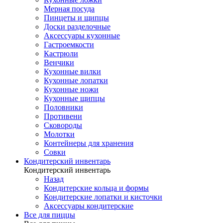
Мерная посуда
Пинцеты и щипцы
Доски разделочные
Аксессуары кухонные
Гастроемкости
Кастрюли
Венчики
Кухонные вилки
Кухонные лопатки
Кухонные ножи
Кухонные щипцы
Половники
Противени
Сковороды
Молотки
Контейнеры для хранения
Совки
Кондитерский инвентарь
Кондитерский инвентарь
Назад
Кондитерские кольца и формы
Кондитерские лопатки и кисточки
Аксессуары кондитерские
Все для пиццы