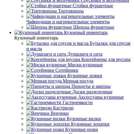
Соусники и молочники
Стойки фуршетные
Тортовницы
Чафиндиши и нагревательные элементы
Щипцы фуршетные
Кухонный инвентарь
Кухонный инвентарь
Бутылки для соусов
и масла
Дуршлаги и сита
Контейнеры для мусора
Миски кухонные
Сотейники
Кухонные ложки
Мерная посуда
Пинцеты и щипцы
Доски разделочные
Аксессуары кухонные
Гастроемкости
Кастрюли
Венчики
Кухонные вилки
Кухонные лопатки
Кухонные ножи