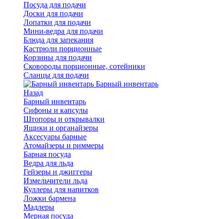
Посуда для подачи
Доски для подачи
Лопатки для подачи
Мини-ведра для подачи
Блюда для запекания
Кастрюли порционные
Корзины для подачи
Сковороды порционные, сотейники
Сланцы для подачи
Барный инвентарь
Назад
Барный инвентарь
Сифоны и капсулы
Штопоры и открывалки
Ящики и органайзеры
Аксесуары барные
Атомайзеры и риммеры
Барная посуда
Ведра для льда
Гейзеры и джиггеры
Измельчители льда
Куллеры для напитков
Ложки бармена
Мадлеры
Мерная посуда