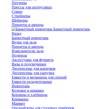
Питчеры
Прессы для цитрусовых
Совки
Стрейнеры
Шейкеры
Пинцеты и щипцы
Банкетный инвентарь
Назад
Банкетный инвентарь
Ведра для льда
Пинцеты и щипцы
Измельчители льда
Подносы
Аксессуары для фуршета
Вазы и подсвечники
Диспенсеры для напитков
Диспенсеры для сыпучих
Емкости и мельницы для специй
Емкости охладительные
Инвентарь
Колпаки и крышки
Корзины и хлебницы
Креманки
Мармит
Органайзеры для столовых приборов