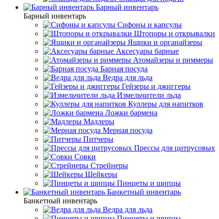
Барный инвентарь
Барный инвентарь
Сифоны и капсулы
Штопоры и открывалки
Ящики и органайзеры
Аксесуары барные
Атомайзеры и риммеры
Барная посуда
Ведра для льда
Гейзеры и джиггеры
Измельчители льда
Куллеры для напитков
Ложки бармена
Мадлеры
Мерная посуда
Питчеры
Прессы для цитрусовых
Совки
Стрейнеры
Шейкеры
Пинцеты и щипцы
Банкетный инвентарь
Банкетный инвентарь
Ведра для льда
Пинцеты и щипцы