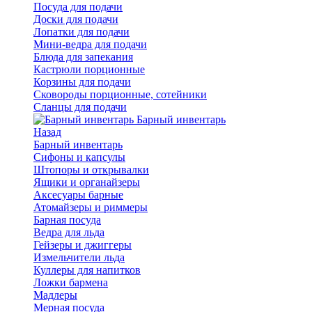
Посуда для подачи
Доски для подачи
Лопатки для подачи
Мини-ведра для подачи
Блюда для запекания
Кастрюли порционные
Корзины для подачи
Сковороды порционные, сотейники
Сланцы для подачи
Барный инвентарь
Назад
Барный инвентарь
Сифоны и капсулы
Штопоры и открывалки
Ящики и органайзеры
Аксесуары барные
Атомайзеры и риммеры
Барная посуда
Ведра для льда
Гейзеры и джиггеры
Измельчители льда
Куллеры для напитков
Ложки бармена
Мадлеры
Мерная посуда