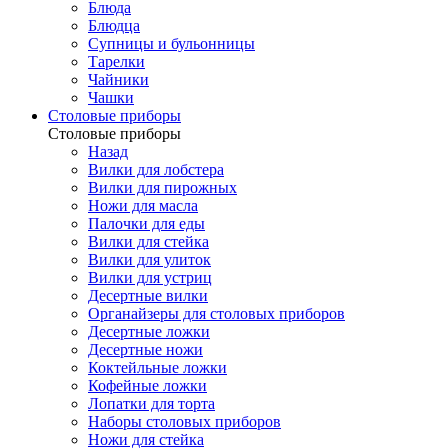
Блюда
Блюдца
Супницы и бульонницы
Тарелки
Чайники
Чашки
Cтоловые приборы
Cтоловые приборы
Назад
Вилки для лобстера
Вилки для пирожных
Ножи для масла
Палочки для еды
Вилки для стейка
Вилки для улиток
Вилки для устриц
Десертные вилки
Органайзеры для столовых приборов
Десертные ложки
Десертные ножи
Коктейльные ложки
Кофейные ложки
Лопатки для торта
Наборы столовых приборов
Ножи для стейка