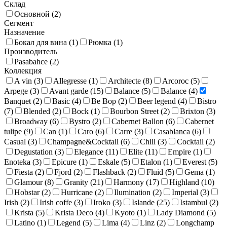
Склад
Основной (
2
)
Сегмент
Назначение
Бокал для вина (
1
)
Рюмка (
1
)
Производитель
Pasabahce (
2
)
Коллекция
A vin (
3
)
Allegresse (
1
)
Architecte (
8
)
Arcoroc (
5
)
Arpege (
3
)
Avant garde (
15
)
Balance (
5
)
Balance (
4
)
Banquet (
2
)
Basic (
4
)
Be Bop (
2
)
Beer legend (
4
)
Bistro
(
7
)
Blended (
2
)
Bock (
1
)
Bourbon Street (
2
)
Brixton (
3
)
Broadway (
6
)
Bystro (
2
)
Cabernet Ballon (
6
)
Cabernet
tulipe (
9
)
Can (
1
)
Caro (
6
)
Carre (
3
)
Casablanca (
6
)
Casual (
3
)
Champagne&Cocktail (
6
)
Chill (
3
)
Cocktail (
2
)
Degustation (
3
)
Elegance (
11
)
Elite (
11
)
Empire (
1
)
Enoteka (
3
)
Epicure (
1
)
Eskale (
5
)
Etalon (
1
)
Everest (
5
)
Fiesta (
2
)
Fjord (
2
)
Flashback (
2
)
Fluid (
5
)
Gema (
1
)
Glamour (
8
)
Granity (
21
)
Harmony (
17
)
Highland (
10
)
Hobstar (
2
)
Hurricane (
2
)
Ilumination (
2
)
Imperial (
3
)
Irish (
2
)
Irish coffe (
3
)
Iroko (
3
)
Islande (
25
)
Istambul (
2
)
Krista (
5
)
Krista Deco (
4
)
Kyoto (
1
)
Lady Diamond (
5
)
Latino (
1
)
Legend (
5
)
Lima (
4
)
Linz (
2
)
Longchamp