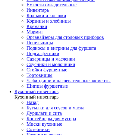
Емкости охладительные
Инвентарь
Колпаки и крышки
Корзины и хлебницы
Креманки
Мармит
Органайзеры для столовых приборов
Пепельницы
Подносы и витрины для фуршета
Подсалфетники
Сахарницы и масленки
Соусники и молочники
Стойки фуршетные
Тортовницы
Чафиндиши и нагревательные элементы
Щипцы фуршетные
Кухонный инвентарь
Кухонный инвентарь
Назад
Бутылки для соусов и масла
Дуршлаги и сита
Контейнеры для мусора
Миски кухонные
Сотейники
Кухонные ложки