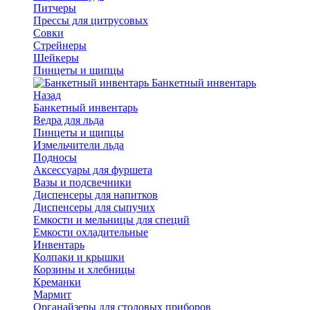
Питчеры
Прессы для цитрусовых
Совки
Стрейнеры
Шейкеры
Пинцеты и щипцы
Банкетный инвентарь
Назад
Банкетный инвентарь
Ведра для льда
Пинцеты и щипцы
Измельчители льда
Подносы
Аксессуары для фуршета
Вазы и подсвечники
Диспенсеры для напитков
Диспенсеры для сыпучих
Емкости и мельницы для специй
Емкости охладительные
Инвентарь
Колпаки и крышки
Корзины и хлебницы
Креманки
Мармит
Органайзеры для столовых приборов