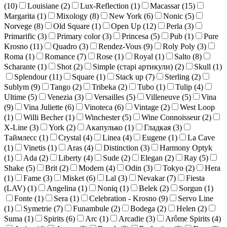
(
10
)
Louisiane (
2
)
Lux-Reflection (
1
)
Macassar (
15
)
Margarita (
1
)
Mixology (
8
)
New York (
6
)
Nonic (
5
)
Norvege (
8
)
Old Square (
1
)
Open Up (
12
)
Perla (
3
)
Primarific (
3
)
Primary color (
3
)
Princesa (
5
)
Pub (
1
)
Pure
Krosno (
11
)
Quadro (
3
)
Rendez-Vous (
9
)
Roly Poly (
3
)
Roma (
1
)
Romance (
7
)
Rose (
1
)
Royal (
1
)
Salto (
8
)
Scharante (
1
)
Shot (
2
)
Simple (старі артикули) (
2
)
Skull (
1
)
Splendour (
11
)
Square (
1
)
Stack up (
7
)
Sterling (
2
)
Sublym (
9
)
Tango (
2
)
Tribeka (
2
)
Tubo (
1
)
Tulip (
4
)
Ultime (
5
)
Venezia (
3
)
Versailles (
5
)
Villeneuve (
5
)
Vina
(
9
)
Vina Juliette (
6
)
Vinoteca (
6
)
Vintage (
2
)
West Loop
(
1
)
Willi Becher (
1
)
Winchester (
5
)
Wine Connoisseur (
2
)
X-Line (
3
)
York (
2
)
Акапулько (
1
)
Гладкая (
3
)
Таймлесс (
1
)
Crystal (
4
)
Linea (
4
)
Eugene (
1
)
La Cave
(
1
)
Vinetis (
1
)
Aras (
4
)
Distinction (
3
)
Harmony Optyk
(
1
)
Ada (
2
)
Liberty (
4
)
Sude (
2
)
Elegan (
2
)
Ray (
5
)
Shake (
5
)
Brit (
2
)
Modern (
4
)
Odin (
3
)
Tokyo (
2
)
Hera
(
1
)
Fame (
3
)
Misket (
6
)
Lal (
3
)
Nevakar (
7
)
Fiesta
(LAV) (
1
)
Angelina (
1
)
Noniq (
1
)
Belek (
2
)
Sorgun (
1
)
Fonte (
1
)
Sera (
1
)
Celebration - Krosno (
9
)
Servo Line
(
1
)
Symetrie (
7
)
Funambule (
2
)
Bodega (
2
)
Helen (
2
)
Suma (
1
)
Spirits (
6
)
Arc (
1
)
Arcadie (
3
)
Arôme Spirits (
4
)