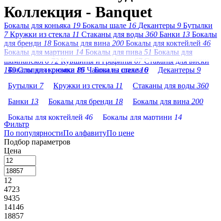
Коллекция - Banquet
Бокалы для коньяка
19
Бокалы шале
16
Декантеры
9
Бутылки
7
Кружки из стекла
11
Стаканы для воды
360
Банки
13
Бокалы
для бренди
18
Бокалы для вина
200
Бокалы для коктейлей
46
Бокалы для мартини
14
Бокалы для пива
51
Бокалы для
шампанского
72
Кувшины и графины
67
Стаканы для виски
149
Бокалы для коньяка
Стопки и рюмки
19
86
Чашки из стекла
Бокалы шале
16
0
Декантеры
9
Бутылки
7
Кружки из стекла
11
Стаканы для воды
360
Банки
13
Бокалы для бренди
18
Бокалы для вина
200
Бокалы для коктейлей
46
Бокалы для мартини
14
Фильтр
По популярности
Бокалы для пива
По алфавиту
51
Бокалы для шампанского
По цене
72
Подбор параметров
Кувшины и графины
67
Стаканы для виски
149
Цена
Стопки и рюмки
86
Чашки из стекла
0
12
4723
9435
14146
18857