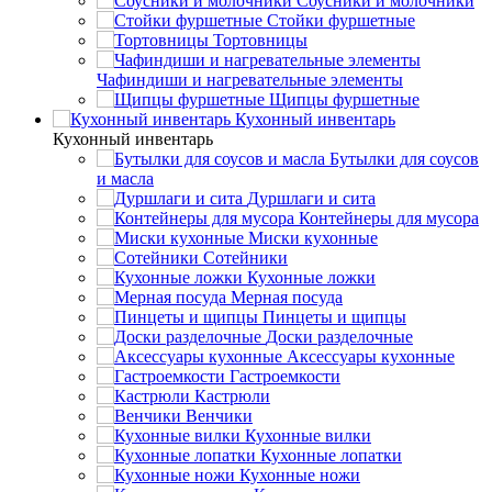
Соусники и молочники
Стойки фуршетные
Тортовницы
Чафиндиши и нагревательные элементы
Щипцы фуршетные
Кухонный инвентарь
Кухонный инвентарь
Бутылки для соусов
и масла
Дуршлаги и сита
Контейнеры для мусора
Миски кухонные
Сотейники
Кухонные ложки
Мерная посуда
Пинцеты и щипцы
Доски разделочные
Аксессуары кухонные
Гастроемкости
Кастрюли
Венчики
Кухонные вилки
Кухонные лопатки
Кухонные ножи