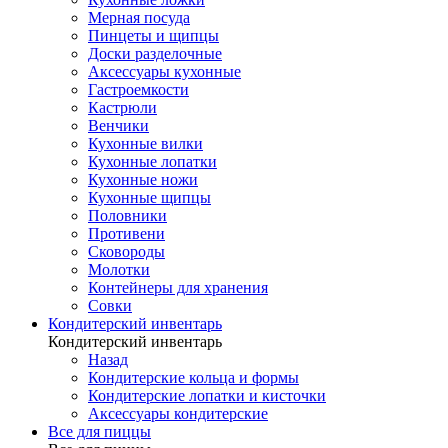
Мерная посуда
Пинцеты и щипцы
Доски разделочные
Аксессуары кухонные
Гастроемкости
Кастрюли
Венчики
Кухонные вилки
Кухонные лопатки
Кухонные ножи
Кухонные щипцы
Половники
Противени
Сковороды
Молотки
Контейнеры для хранения
Совки
Кондитерский инвентарь
Кондитерский инвентарь
Назад
Кондитерские кольца и формы
Кондитерские лопатки и кисточки
Аксессуары кондитерские
Все для пиццы