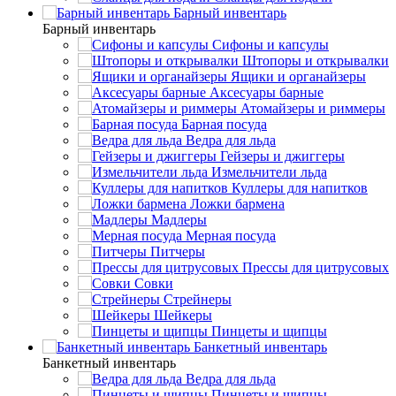
Барный инвентарь
Барный инвентарь
Сифоны и капсулы
Штопоры и открывалки
Ящики и органайзеры
Аксесуары барные
Атомайзеры и риммеры
Барная посуда
Ведра для льда
Гейзеры и джиггеры
Измельчители льда
Куллеры для напитков
Ложки бармена
Мадлеры
Мерная посуда
Питчеры
Прессы для цитрусовых
Совки
Стрейнеры
Шейкеры
Пинцеты и щипцы
Банкетный инвентарь
Банкетный инвентарь
Ведра для льда
Пинцеты и щипцы