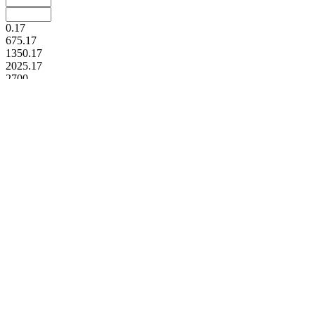
0.17
675.17
1350.17
2025.17
2700
Доп. материал
Материал
Стекло (
2
)
Вес
165
234
303
371
440
Цвет
Прозрачный (
2
)
Способ мытья
Посудомойка (
2
)
Экологичность
Стандартная (
2
)