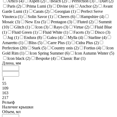
Artico (
4
)
Aspen (
2
)
Beach (
2
)
Perfection (
3
)
Duet (
2
)
Paris (
2
)
Prima Lumi (
3
)
Divine (
4
)
Anchor (
2
)
Avant
Garde Lumi (
1
)
Carats (
2
)
Georgian (
1
)
Perfect Serve
Vinoteca (
1
)
Solin Savor (
1
)
Cheers (
6
)
Hampshire (
4
)
Mosaic (
3
)
New Era (
5
)
Pentagon (
3
)
Fluted (
2
)
Summit
(
10
)
Glitch (
1
)
Icon (
3
)
Rayo (
3
)
Virtue (
2
)
Fluid Blue
(
1
)
Fluid Green (
1
)
Fluid White (
1
)
Facets (
3
)
Disco (
3
)
Jug (
1
)
Endura (
8
)
Galea (
4
)
Mylla (
4
)
Starline (
4
)
Amaretto (
1
)
Bliss (
5
)
Carre Plus (
1
)
Cidra Plus (
2
)
Perfection (
20
)
Stark (
5
)
Country onis (
2
)
Fortius (
4
)
Icon
Gold Rim (
1
)
Icon Spring Summer (
6
)
Icon Autumn Winter (
5
)
Icon black (
2
)
Bespoke (
4
)
Classic Bar (
1
)
Длина, мм
1
55
109
163
217
Рельеф
Наличие крышки
Объем, мл