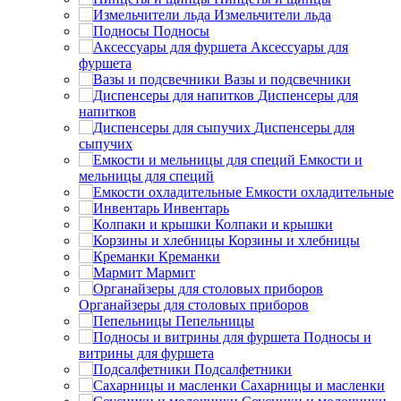
Измельчители льда
Подносы
Аксессуары для
фуршета
Вазы и подсвечники
Диспенсеры для
напитков
Диспенсеры для
сыпучих
Емкости и
мельницы для специй
Емкости охладительные
Инвентарь
Колпаки и крышки
Корзины и хлебницы
Креманки
Мармит
Органайзеры для столовых приборов
Пепельницы
Подносы и
витрины для фуршета
Подсалфетники
Сахарницы и масленки