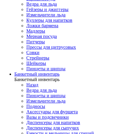
Ведра для льда
Гейзеры и джиггеры
Измельчители льда
Куллеры для напитков
Ложки бармена
Мадлеры
Мерная посуда
Питчеры
Прессы для цитрусовых
Совки
Стрейнеры
Шейкеры
Пинцеты и щипцы
Банкетный инвентарь
Банкетный инвентарь
Назад
Ведра для льда
Пинцеты и щипцы
Измельчители льда
Подносы
Аксессуары для фуршета
Вазы и подсвечники
Диспенсеры для напитков
Диспенсеры для сыпучих
Емкости и мельницы для специй