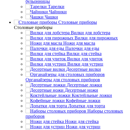
бульонницы
Тарелки
Чайники
Чашки
Cтоловые приборы
Cтоловые приборы
Вилки для лобстера
Вилки для пирожных
Ножи для масла
Палочки для еды
Вилки для стейка
Вилки для улиток
Вилки для устриц
Десертные вилки
Органайзеры для столовых приборов
Десертные ложки
Десертные ножи
Коктейльные ложки
Кофейные ложки
Лопатки для торта
Наборы столовых
приборов
Ножи для стейка
Ножи для устриц