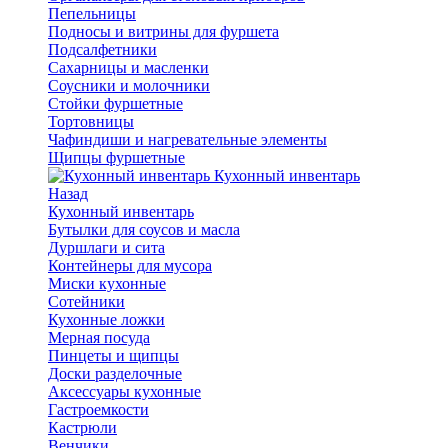
Пепельницы
Подносы и витрины для фуршета
Подсалфетники
Сахарницы и масленки
Соусники и молочники
Стойки фуршетные
Тортовницы
Чафиндиши и нагревательные элементы
Щипцы фуршетные
Кухонный инвентарь
Назад
Кухонный инвентарь
Бутылки для соусов и масла
Дуршлаги и сита
Контейнеры для мусора
Миски кухонные
Сотейники
Кухонные ложки
Мерная посуда
Пинцеты и щипцы
Доски разделочные
Аксессуары кухонные
Гастроемкости
Кастрюли
Венчики