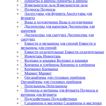
Пинцеты и щипцы
Измельчители льда
Подносы
Аксессуары для
фуршета
Вазы и подсвечники
Диспенсеры для
напитков
Диспенсеры для
сыпучих
Емкости и
мельницы для специй
Емкости охладительные
Инвентарь
Колпаки и крышки
Корзины и хлебницы
Креманки
Мармит
Органайзеры для столовых приборов
Пепельницы
Подносы и
витрины для фуршета
Подсалфетники
Сахарницы и масленки