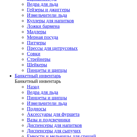
Ведра для льда
Гейзеры и джиггеры
Измельчители льда
Куллеры для напитков
Ложки бармена
Мадлеры
Мерная посуда
Питчеры
Прессы для цитрусовых
Совки
Стрейнеры
Шейкеры
Пинцеты и щипцы
Банкетный инвентарь
Банкетный инвентарь
Назад
Ведра для льда
Пинцеты и щипцы
Измельчители льда
Подносы
Аксессуары для фуршета
Вазы и подсвечники
Диспенсеры для напитков
Диспенсеры для сыпучих
Емкости и мельницы для специй