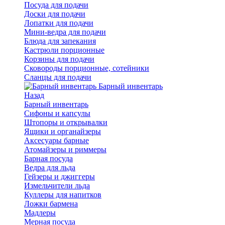
Посуда для подачи
Доски для подачи
Лопатки для подачи
Мини-ведра для подачи
Блюда для запекания
Кастрюли порционные
Корзины для подачи
Сковороды порционные, сотейники
Сланцы для подачи
Барный инвентарь
Назад
Барный инвентарь
Сифоны и капсулы
Штопоры и открывалки
Ящики и органайзеры
Аксесуары барные
Атомайзеры и риммеры
Барная посуда
Ведра для льда
Гейзеры и джиггеры
Измельчители льда
Куллеры для напитков
Ложки бармена
Мадлеры
Мерная посуда