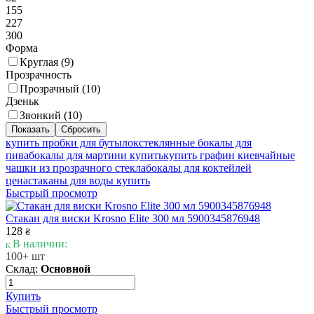
155
227
300
Форма
Круглая (
9
)
Прозрачность
Прозрачный (
10
)
Дзеньк
Звонкий (
10
)
купить пробки для бутылок
стеклянные бокалы для
пива
бокалы для мартини купить
купить графин киев
чайные
чашки из прозрачного стекла
бокалы для коктейлей
цена
стаканы для воды купить
Быстрый просмотр
Стакан для виски Krosno Elite 300 мл 5900345876948
128
₴
В наличии:
100+ шт
Склад:
Основной
Купить
Быстрый просмотр