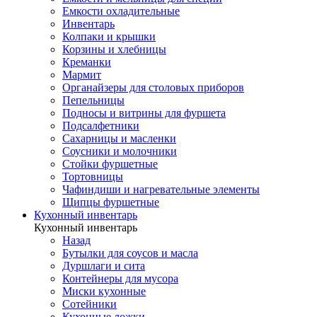
Емкости охладительные
Инвентарь
Колпаки и крышки
Корзины и хлебницы
Креманки
Мармит
Органайзеры для столовых приборов
Пепельницы
Подносы и витрины для фуршета
Подсалфетники
Сахарницы и масленки
Соусники и молочники
Стойки фуршетные
Тортовницы
Чафиндиши и нагревательные элементы
Щипцы фуршетные
Кухонный инвентарь
Кухонный инвентарь
Назад
Бутылки для соусов и масла
Дуршлаги и сита
Контейнеры для мусора
Миски кухонные
Сотейники
Кухонные ложки