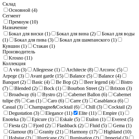
Склад
Основной (
4
)
Сегмент
Премиум (
10
)
Назначение
Бокал для виски (
1
)
Бокал для вина (
2
)
Бокал для воды
(
1
)
Бокал для пива (
3
)
Бокал для шампанского (
1
)
Кувшин (
1
)
Стакан (
1
)
Производитель
Krosno (
11
)
Коллекция
A vin (
3
)
Allegresse (
1
)
Architecte (
8
)
Arcoroc (
5
)
Arpege (
3
)
Avant garde (
15
)
Balance (
5
)
Balance (
4
)
Banquet (
2
)
Basic (
4
)
Be Bop (
2
)
Beer legend (
4
)
Bistro
(
7
)
Blended (
2
)
Bock (
1
)
Bourbon Street (
2
)
Brixton (
3
)
Broadway (
6
)
Bystro (
2
)
Cabernet Ballon (
6
)
Cabernet
tulipe (
9
)
Can (
1
)
Caro (
6
)
Carre (
3
)
Casablanca (
6
)
Casual (
3
)
Champagne&Cocktail (
6
)
Chill (
3
)
Cocktail (
2
)
Degustation (
3
)
Elegance (
11
)
Elite (
11
)
Empire (
1
)
Enoteka (
3
)
Epicure (
1
)
Eskale (
5
)
Etalon (
1
)
Everest (
5
)
Fiesta (
2
)
Fjord (
2
)
Flashback (
2
)
Fluid (
5
)
Gema (
1
)
Glamour (
8
)
Granity (
21
)
Harmony (
17
)
Highland (
10
)
Hobstar (
2
)
Hurricane (
2
)
Ilumination (
2
)
Imperial (
3
)