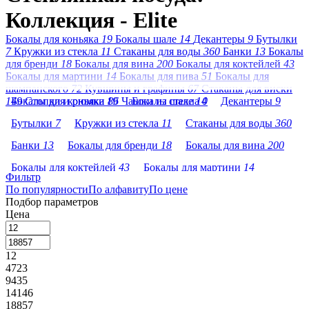
Коллекция - Elite
Бокалы для коньяка
19
Бокалы шале
14
Декантеры
9
Бутылки
7
Кружки из стекла
11
Стаканы для воды
360
Банки
13
Бокалы
для бренди
18
Бокалы для вина
200
Бокалы для коктейлей
43
Бокалы для мартини
14
Бокалы для пива
51
Бокалы для
шампанского
72
Кувшины и графины
67
Стаканы для виски
149
Бокалы для коньяка
Стопки и рюмки
19
86
Чашки из стекла
Бокалы шале
14
0
Декантеры
9
Бутылки
7
Кружки из стекла
11
Стаканы для воды
360
Банки
13
Бокалы для бренди
18
Бокалы для вина
200
Бокалы для коктейлей
43
Бокалы для мартини
14
Фильтр
По популярности
Бокалы для пива
По алфавиту
51
Бокалы для шампанского
По цене
72
Подбор параметров
Кувшины и графины
67
Стаканы для виски
149
Цена
Стопки и рюмки
86
Чашки из стекла
0
12
4723
9435
14146
18857