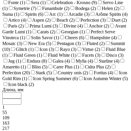
Fonte (
1
)
Sera (
1
)
Celebration - Krosno (
9
)
Servo Line
(
1
)
Symetrie (
7
)
Funambule (
2
)
Bodega (
2
)
Helen (
2
)
Suma (
1
)
Spirits (
6
)
Arc (
1
)
Arcadie (
3
)
Arôme Spirits (
4
)
Artico (
4
)
Aspen (
2
)
Beach (
2
)
Perfection (
3
)
Duet (
2
)
Paris (
2
)
Prima Lumi (
3
)
Divine (
4
)
Anchor (
2
)
Avant
Garde Lumi (
1
)
Carats (
2
)
Georgian (
1
)
Perfect Serve
Vinoteca (
1
)
Solin Savor (
1
)
Cheers (
6
)
Hampshire (
4
)
Mosaic (
3
)
New Era (
5
)
Pentagon (
3
)
Fluted (
2
)
Summit
(
10
)
Glitch (
1
)
Icon (
3
)
Rayo (
3
)
Virtue (
2
)
Fluid Blue
(
1
)
Fluid Green (
1
)
Fluid White (
1
)
Facets (
3
)
Disco (
3
)
Jug (
1
)
Endura (
8
)
Galea (
4
)
Mylla (
4
)
Starline (
4
)
Amaretto (
1
)
Bliss (
5
)
Carre Plus (
1
)
Cidra Plus (
2
)
Perfection (
20
)
Stark (
5
)
Country onis (
2
)
Fortius (
4
)
Icon
Gold Rim (
1
)
Icon Spring Summer (
6
)
Icon Autumn Winter (
5
)
Icon black (
2
)
Длина, мм
1
55
109
163
217