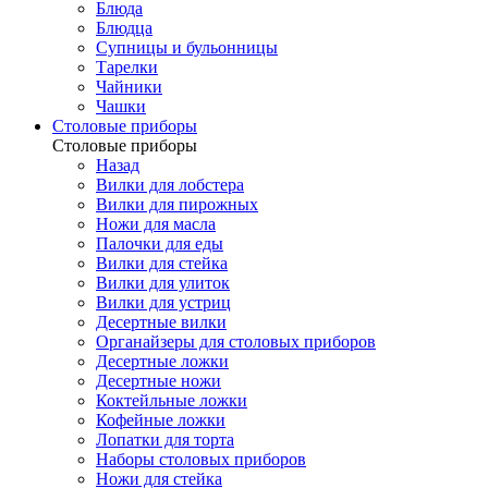
Блюда
Блюдца
Супницы и бульонницы
Тарелки
Чайники
Чашки
Cтоловые приборы
Cтоловые приборы
Назад
Вилки для лобстера
Вилки для пирожных
Ножи для масла
Палочки для еды
Вилки для стейка
Вилки для улиток
Вилки для устриц
Десертные вилки
Органайзеры для столовых приборов
Десертные ложки
Десертные ножи
Коктейльные ложки
Кофейные ложки
Лопатки для торта
Наборы столовых приборов
Ножи для стейка