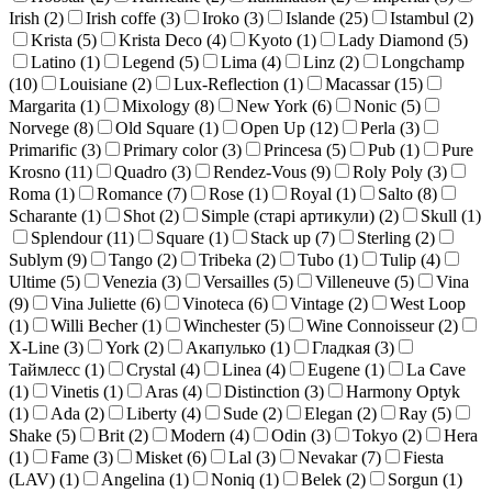
Irish (
2
)
Irish coffe (
3
)
Iroko (
3
)
Islande (
25
)
Istambul (
2
)
Krista (
5
)
Krista Deco (
4
)
Kyoto (
1
)
Lady Diamond (
5
)
Latino (
1
)
Legend (
5
)
Lima (
4
)
Linz (
2
)
Longchamp
(
10
)
Louisiane (
2
)
Lux-Reflection (
1
)
Macassar (
15
)
Margarita (
1
)
Mixology (
8
)
New York (
6
)
Nonic (
5
)
Norvege (
8
)
Old Square (
1
)
Open Up (
12
)
Perla (
3
)
Primarific (
3
)
Primary color (
3
)
Princesa (
5
)
Pub (
1
)
Pure
Krosno (
11
)
Quadro (
3
)
Rendez-Vous (
9
)
Roly Poly (
3
)
Roma (
1
)
Romance (
7
)
Rose (
1
)
Royal (
1
)
Salto (
8
)
Scharante (
1
)
Shot (
2
)
Simple (старі артикули) (
2
)
Skull (
1
)
Splendour (
11
)
Square (
1
)
Stack up (
7
)
Sterling (
2
)
Sublym (
9
)
Tango (
2
)
Tribeka (
2
)
Tubo (
1
)
Tulip (
4
)
Ultime (
5
)
Venezia (
3
)
Versailles (
5
)
Villeneuve (
5
)
Vina
(
9
)
Vina Juliette (
6
)
Vinoteca (
6
)
Vintage (
2
)
West Loop
(
1
)
Willi Becher (
1
)
Winchester (
5
)
Wine Connoisseur (
2
)
X-Line (
3
)
York (
2
)
Акапулько (
1
)
Гладкая (
3
)
Таймлесс (
1
)
Crystal (
4
)
Linea (
4
)
Eugene (
1
)
La Cave
(
1
)
Vinetis (
1
)
Aras (
4
)
Distinction (
3
)
Harmony Optyk
(
1
)
Ada (
2
)
Liberty (
4
)
Sude (
2
)
Elegan (
2
)
Ray (
5
)
Shake (
5
)
Brit (
2
)
Modern (
4
)
Odin (
3
)
Tokyo (
2
)
Hera
(
1
)
Fame (
3
)
Misket (
6
)
Lal (
3
)
Nevakar (
7
)
Fiesta
(LAV) (
1
)
Angelina (
1
)
Noniq (
1
)
Belek (
2
)
Sorgun (
1
)