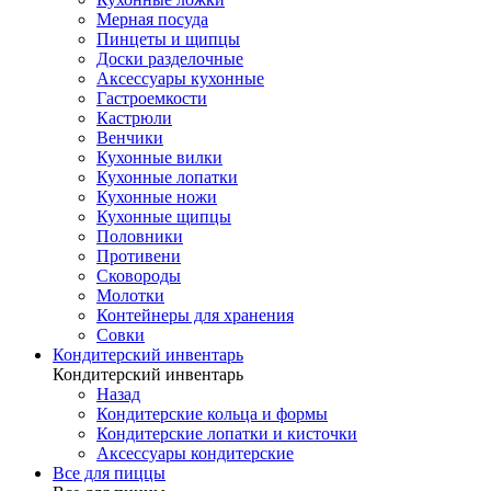
Мерная посуда
Пинцеты и щипцы
Доски разделочные
Аксессуары кухонные
Гастроемкости
Кастрюли
Венчики
Кухонные вилки
Кухонные лопатки
Кухонные ножи
Кухонные щипцы
Половники
Противени
Сковороды
Молотки
Контейнеры для хранения
Совки
Кондитерский инвентарь
Кондитерский инвентарь
Назад
Кондитерские кольца и формы
Кондитерские лопатки и кисточки
Аксессуары кондитерские
Все для пиццы