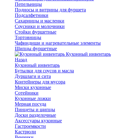
Пепельницы
Подносы и витрины для фуршета
Подсалфетники
Сахарницы и масленки
Соусники и молочники
Стойки фуршетные
Тортовницы
Чафиндиши и нагревательные элементы
Щипцы фуршетные
Кухонный инвентарь
Назад
Кухонный инвентарь
Бутылки для соусов и масла
Дуршлаги и сита
Контейнеры для мусора
Миски кухонные
Сотейники
Кухонные ложки
Мерная посуда
Пинцеты и щипцы
Доски разделочные
Аксессуары кухонные
Гастроемкости
Кастрюли
Венчики