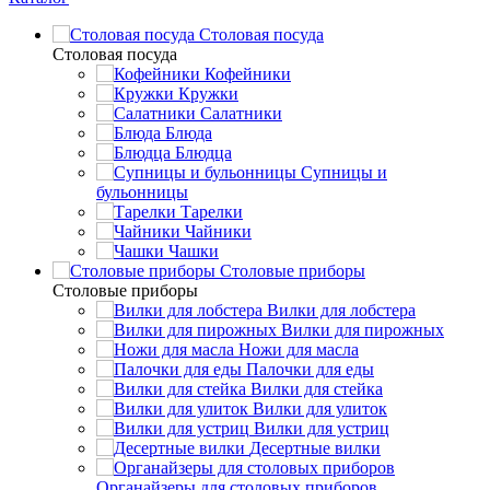
Столовая посуда
Столовая посуда
Кофейники
Кружки
Салатники
Блюда
Блюдца
Супницы и
бульонницы
Тарелки
Чайники
Чашки
Cтоловые приборы
Cтоловые приборы
Вилки для лобстера
Вилки для пирожных
Ножи для масла
Палочки для еды
Вилки для стейка
Вилки для улиток
Вилки для устриц
Десертные вилки
Органайзеры для столовых приборов