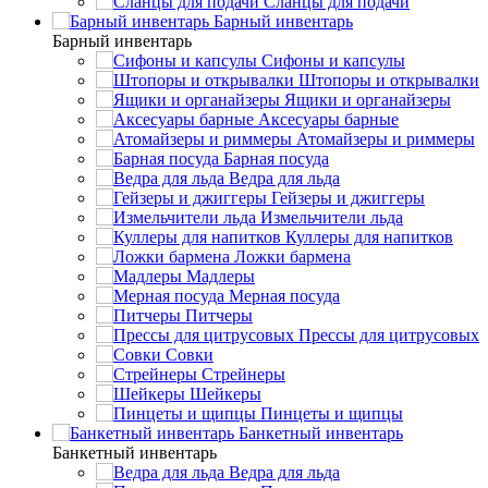
Сланцы для подачи
Барный инвентарь
Барный инвентарь
Сифоны и капсулы
Штопоры и открывалки
Ящики и органайзеры
Аксесуары барные
Атомайзеры и риммеры
Барная посуда
Ведра для льда
Гейзеры и джиггеры
Измельчители льда
Куллеры для напитков
Ложки бармена
Мадлеры
Мерная посуда
Питчеры
Прессы для цитрусовых
Совки
Стрейнеры
Шейкеры
Пинцеты и щипцы
Банкетный инвентарь
Банкетный инвентарь
Ведра для льда