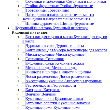
Соусники и молочники
Стойки фуршетные
Тортовницы
Чафиндиши и нагревательные элементы
Щипцы фуршетные
Кухонный инвентарь
Кухонный инвентарь
Бутылки для соусов
и масла
Дуршлаги и сита
Контейнеры для мусора
Миски кухонные
Сотейники
Кухонные ложки
Мерная посуда
Пинцеты и щипцы
Доски разделочные
Аксессуары кухонные
Гастроемкости
Кастрюли
Венчики
Кухонные вилки
Кухонные лопатки
Кухонные ножи