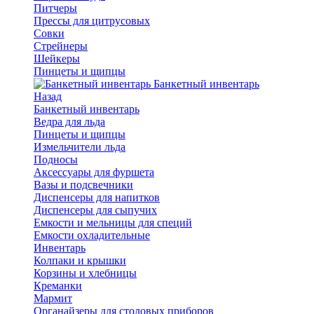
Питчеры
Прессы для цитрусовых
Совки
Стрейнеры
Шейкеры
Пинцеты и щипцы
Банкетный инвентарь
Назад
Банкетный инвентарь
Ведра для льда
Пинцеты и щипцы
Измельчители льда
Подносы
Аксессуары для фуршета
Вазы и подсвечники
Диспенсеры для напитков
Диспенсеры для сыпучих
Емкости и мельницы для специй
Емкости охладительные
Инвентарь
Колпаки и крышки
Корзины и хлебницы
Креманки
Мармит
Органайзеры для столовых приборов