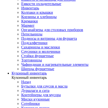
Емкости охладительные
Инвентарь
Колпаки и крышки
Корзины и хлебницы
Креманки
Мармит
Органайзеры для столовых приборов
Пепельницы
Подносы и витрины для фуршета
Подсалфетники
Сахарницы и масленки
Соусники и молочники
Стойки фуршетные
Тортовницы
Чафиндиши и нагревательные элементы
Щипцы фуршетные
Кухонный инвентарь
Кухонный инвентарь
Назад
Бутылки для соусов и масла
Дуршлаги и сита
Контейнеры для мусора
Миски кухонные
Сотейники
Кухонные ложки