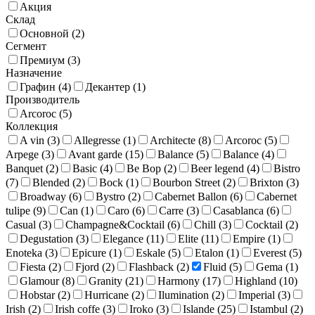
Акция
Склад
Основной (
2
)
Сегмент
Премиум (
3
)
Назначение
Графин (
4
)
Декантер (
1
)
Производитель
Arcoroc (
5
)
Коллекция
A vin (
3
)
Allegresse (
1
)
Architecte (
8
)
Arcoroc (
5
)
Arpege (
3
)
Avant garde (
15
)
Balance (
5
)
Balance (
4
)
Banquet (
2
)
Basic (
4
)
Be Bop (
2
)
Beer legend (
4
)
Bistro
(
7
)
Blended (
2
)
Bock (
1
)
Bourbon Street (
2
)
Brixton (
3
)
Broadway (
6
)
Bystro (
2
)
Cabernet Ballon (
6
)
Cabernet
tulipe (
9
)
Can (
1
)
Caro (
6
)
Carre (
3
)
Casablanca (
6
)
Casual (
3
)
Champagne&Cocktail (
6
)
Chill (
3
)
Cocktail (
2
)
Degustation (
3
)
Elegance (
11
)
Elite (
11
)
Empire (
1
)
Enoteka (
3
)
Epicure (
1
)
Eskale (
5
)
Etalon (
1
)
Everest (
5
)
Fiesta (
2
)
Fjord (
2
)
Flashback (
2
)
Fluid (
5
)
Gema (
1
)
Glamour (
8
)
Granity (
21
)
Harmony (
17
)
Highland (
10
)
Hobstar (
2
)
Hurricane (
2
)
Ilumination (
2
)
Imperial (
3
)
Irish (
2
)
Irish coffe (
3
)
Iroko (
3
)
Islande (
25
)
Istambul (
2
)