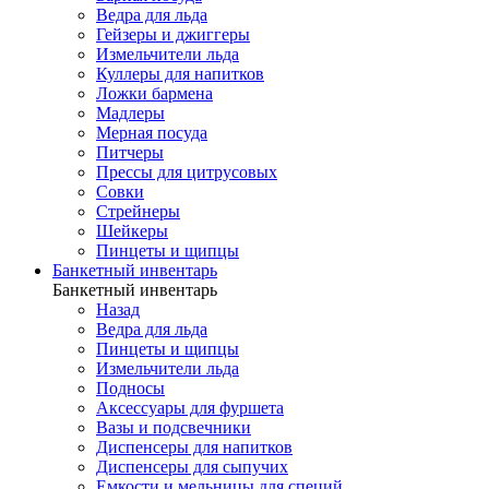
Ведра для льда
Гейзеры и джиггеры
Измельчители льда
Куллеры для напитков
Ложки бармена
Мадлеры
Мерная посуда
Питчеры
Прессы для цитрусовых
Совки
Стрейнеры
Шейкеры
Пинцеты и щипцы
Банкетный инвентарь
Банкетный инвентарь
Назад
Ведра для льда
Пинцеты и щипцы
Измельчители льда
Подносы
Аксессуары для фуршета
Вазы и подсвечники
Диспенсеры для напитков
Диспенсеры для сыпучих
Емкости и мельницы для специй