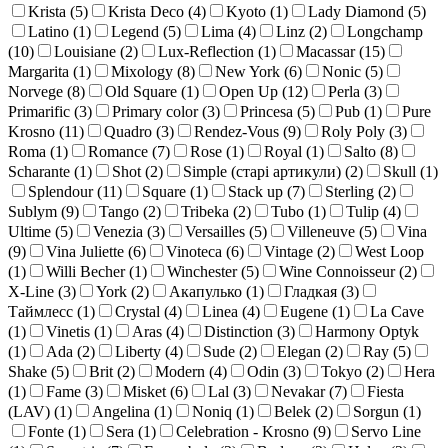
Krista (
5
)
Krista Deco (
4
)
Kyoto (
1
)
Lady Diamond (
5
)
Latino (
1
)
Legend (
5
)
Lima (
4
)
Linz (
2
)
Longchamp
(
10
)
Louisiane (
2
)
Lux-Reflection (
1
)
Macassar (
15
)
Margarita (
1
)
Mixology (
8
)
New York (
6
)
Nonic (
5
)
Norvege (
8
)
Old Square (
1
)
Open Up (
12
)
Perla (
3
)
Primarific (
3
)
Primary color (
3
)
Princesa (
5
)
Pub (
1
)
Pure
Krosno (
11
)
Quadro (
3
)
Rendez-Vous (
9
)
Roly Poly (
3
)
Roma (
1
)
Romance (
7
)
Rose (
1
)
Royal (
1
)
Salto (
8
)
Scharante (
1
)
Shot (
2
)
Simple (старі артикули) (
2
)
Skull (
1
)
Splendour (
11
)
Square (
1
)
Stack up (
7
)
Sterling (
2
)
Sublym (
9
)
Tango (
2
)
Tribeka (
2
)
Tubo (
1
)
Tulip (
4
)
Ultime (
5
)
Venezia (
3
)
Versailles (
5
)
Villeneuve (
5
)
Vina
(
9
)
Vina Juliette (
6
)
Vinoteca (
6
)
Vintage (
2
)
West Loop
(
1
)
Willi Becher (
1
)
Winchester (
5
)
Wine Connoisseur (
2
)
X-Line (
3
)
York (
2
)
Акапулько (
1
)
Гладкая (
3
)
Таймлесс (
1
)
Crystal (
4
)
Linea (
4
)
Eugene (
1
)
La Cave
(
1
)
Vinetis (
1
)
Aras (
4
)
Distinction (
3
)
Harmony Optyk
(
1
)
Ada (
2
)
Liberty (
4
)
Sude (
2
)
Elegan (
2
)
Ray (
5
)
Shake (
5
)
Brit (
2
)
Modern (
4
)
Odin (
3
)
Tokyo (
2
)
Hera
(
1
)
Fame (
3
)
Misket (
6
)
Lal (
3
)
Nevakar (
7
)
Fiesta
(LAV) (
1
)
Angelina (
1
)
Noniq (
1
)
Belek (
2
)
Sorgun (
1
)
Fonte (
1
)
Sera (
1
)
Celebration - Krosno (
9
)
Servo Line