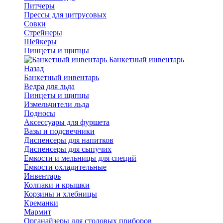
Питчеры
Прессы для цитрусовых
Совки
Стрейнеры
Шейкеры
Пинцеты и щипцы
Банкетный инвентарь
Назад
Банкетный инвентарь
Ведра для льда
Пинцеты и щипцы
Измельчители льда
Подносы
Аксессуары для фуршета
Вазы и подсвечники
Диспенсеры для напитков
Диспенсеры для сыпучих
Емкости и мельницы для специй
Емкости охладительные
Инвентарь
Колпаки и крышки
Корзины и хлебницы
Креманки
Мармит
Органайзеры для столовых приборов