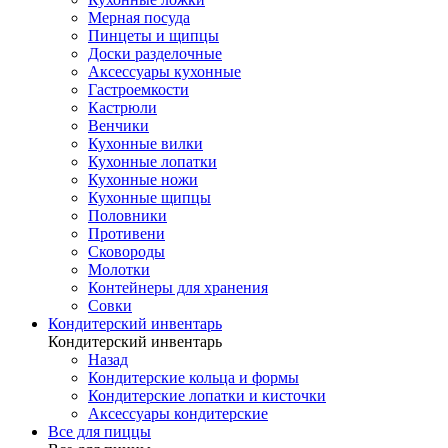
Мерная посуда
Пинцеты и щипцы
Доски разделочные
Аксессуары кухонные
Гастроемкости
Кастрюли
Венчики
Кухонные вилки
Кухонные лопатки
Кухонные ножи
Кухонные щипцы
Половники
Противени
Сковороды
Молотки
Контейнеры для хранения
Совки
Кондитерский инвентарь
Кондитерский инвентарь
Назад
Кондитерские кольца и формы
Кондитерские лопатки и кисточки
Аксессуары кондитерские
Все для пиццы