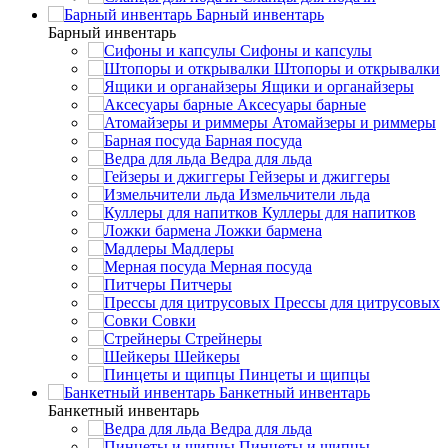
Барный инвентарь
Барный инвентарь
Сифоны и капсулы
Штопоры и открывалки
Ящики и органайзеры
Аксесуары барные
Атомайзеры и риммеры
Барная посуда
Ведра для льда
Гейзеры и джиггеры
Измельчители льда
Куллеры для напитков
Ложки бармена
Мадлеры
Мерная посуда
Питчеры
Прессы для цитрусовых
Совки
Стрейнеры
Шейкеры
Пинцеты и щипцы
Банкетный инвентарь
Банкетный инвентарь
Ведра для льда
Пинцеты и щипцы