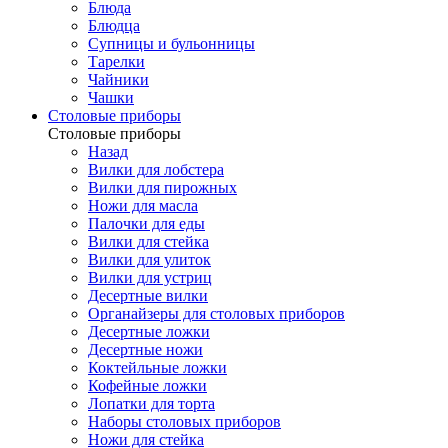
Блюда
Блюдца
Супницы и бульонницы
Тарелки
Чайники
Чашки
Cтоловые приборы
Cтоловые приборы
Назад
Вилки для лобстера
Вилки для пирожных
Ножи для масла
Палочки для еды
Вилки для стейка
Вилки для улиток
Вилки для устриц
Десертные вилки
Органайзеры для столовых приборов
Десертные ложки
Десертные ножи
Коктейльные ложки
Кофейные ложки
Лопатки для торта
Наборы столовых приборов
Ножи для стейка