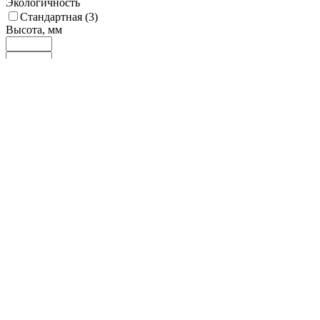
Экологичность
Стандартная (
3
)
Высота, мм
8
245
482
718
955
Диаметр, мм
37
100
163
225
288
Ширина, мм
9
82
155