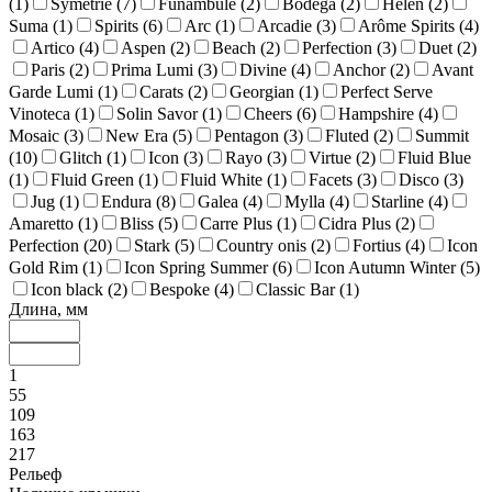
(
1
)
Symetrie (
7
)
Funambule (
2
)
Bodega (
2
)
Helen (
2
)
Suma (
1
)
Spirits (
6
)
Arc (
1
)
Arcadie (
3
)
Arôme Spirits (
4
)
Artico (
4
)
Aspen (
2
)
Beach (
2
)
Perfection (
3
)
Duet (
2
)
Paris (
2
)
Prima Lumi (
3
)
Divine (
4
)
Anchor (
2
)
Avant
Garde Lumi (
1
)
Carats (
2
)
Georgian (
1
)
Perfect Serve
Vinoteca (
1
)
Solin Savor (
1
)
Cheers (
6
)
Hampshire (
4
)
Mosaic (
3
)
New Era (
5
)
Pentagon (
3
)
Fluted (
2
)
Summit
(
10
)
Glitch (
1
)
Icon (
3
)
Rayo (
3
)
Virtue (
2
)
Fluid Blue
(
1
)
Fluid Green (
1
)
Fluid White (
1
)
Facets (
3
)
Disco (
3
)
Jug (
1
)
Endura (
8
)
Galea (
4
)
Mylla (
4
)
Starline (
4
)
Amaretto (
1
)
Bliss (
5
)
Carre Plus (
1
)
Cidra Plus (
2
)
Perfection (
20
)
Stark (
5
)
Country onis (
2
)
Fortius (
4
)
Icon
Gold Rim (
1
)
Icon Spring Summer (
6
)
Icon Autumn Winter (
5
)
Icon black (
2
)
Bespoke (
4
)
Classic Bar (
1
)
Длина, мм
1
55
109
163
217
Рельеф