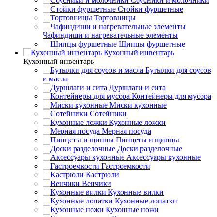
Соусники и молочники
Стойки фуршетные
Тортовницы
Чафиндиши и нагревательные элементы
Щипцы фуршетные
Кухонный инвентарь
Кухонный инвентарь
Бутылки для соусов
и масла
Дуршлаги и сита
Контейнеры для мусора
Миски кухонные
Сотейники
Кухонные ложки
Мерная посуда
Пинцеты и щипцы
Доски разделочные
Аксессуары кухонные
Гастроемкости
Кастрюли
Венчики
Кухонные вилки
Кухонные лопатки
Кухонные ножи