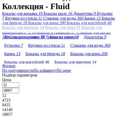
Коллекция - Fluid
Бокалы для коньяка
19
Бокалы шале
16
Декантеры
9
Бутылки
7
Кружки из стекла
11
Стаканы для воды
360
Банки
13
Бокалы
для бренди
18
Бокалы для вина
200
Бокалы для коктейлей
46
Бокалы для мартини
14
Бокалы для пива
51
Бокалы для
шампанского
72
Кувшины и графины
67
Стаканы для виски
149
Бокалы для коньяка
Стопки и рюмки
19
86
Чашки из стекла
Бокалы шале
16
0
Декантеры
9
Бутылки
7
Кружки из стекла
11
Стаканы для воды
360
Банки
13
Бокалы для бренди
18
Бокалы для вина
200
Бокалы для коктейлей
46
Бокалы для мартини
14
Фильтр
По популярности
Бокалы для пива
По алфавиту
51
Бокалы для шампанского
По цене
72
Подбор параметров
Кувшины и графины
67
Стаканы для виски
149
Цена
Стопки и рюмки
86
Чашки из стекла
0
12
4723
9435
14146
18857