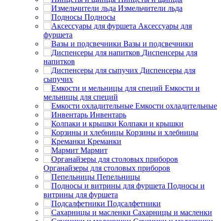
Измельчители льда
Подносы
Аксессуары для
фуршета
Вазы и подсвечники
Диспенсеры для
напитков
Диспенсеры для
сыпучих
Емкости и
мельницы для специй
Емкости охладительные
Инвентарь
Колпаки и крышки
Корзины и хлебницы
Креманки
Мармит
Органайзеры для столовых приборов
Пепельницы
Подносы и
витрины для фуршета
Подсалфетники
Сахарницы и масленки