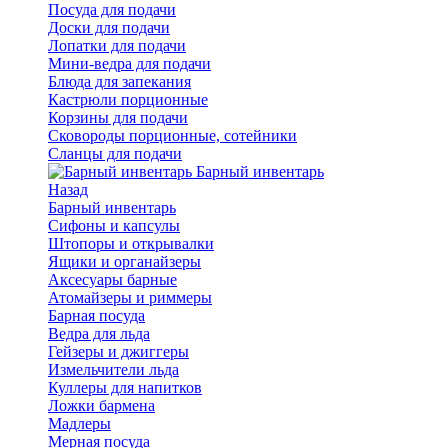
Посуда для подачи
Доски для подачи
Лопатки для подачи
Мини-ведра для подачи
Блюда для запекания
Кастрюли порционные
Корзины для подачи
Сковороды порционные, сотейники
Сланцы для подачи
Барный инвентарь
Назад
Барный инвентарь
Сифоны и капсулы
Штопоры и открывалки
Ящики и органайзеры
Аксесуары барные
Атомайзеры и риммеры
Барная посуда
Ведра для льда
Гейзеры и джиггеры
Измельчители льда
Куллеры для напитков
Ложки бармена
Мадлеры
Мерная посуда