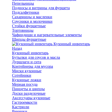
Пепельницы
Подносы и витрины для фуршета
Подсалфетники
Сахарницы и масленки
Соусники и молочники
Стойки фуршетные
Тортовницы
Чафиндиши и нагревательные элементы
Щипцы фуршетные
Кухонный инвентарь
Назад
Кухонный инвентарь
Бутылки для соусов и масла
Дуршлаги и сита
Контейнеры для мусора
Миски кухонные
Сотейники
Кухонные ложки
Мерная посуда
Пинцеты и щипцы
Доски разделочные
Аксессуары кухонные
Гастроемкости
Кастрюли
Венчики