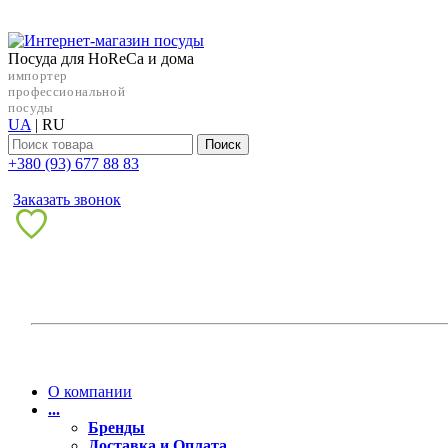
Посуда для HoReCa и дома
импортер
профессиональной
посуды
UA
|
RU
Поиск
+38‎0 (93) 677 88 83
Заказать звонок
О компании
...
Бренды
Доставка и Оплата