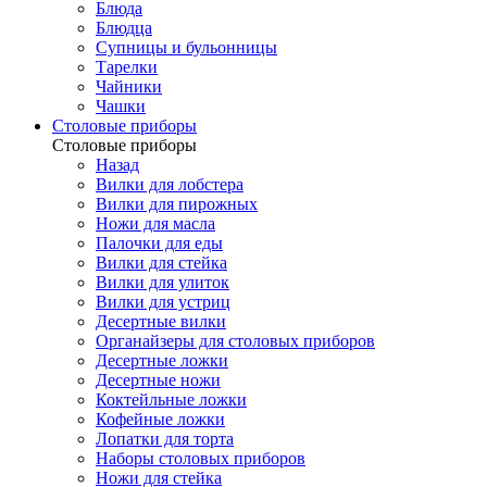
Блюда
Блюдца
Супницы и бульонницы
Тарелки
Чайники
Чашки
Cтоловые приборы
Cтоловые приборы
Назад
Вилки для лобстера
Вилки для пирожных
Ножи для масла
Палочки для еды
Вилки для стейка
Вилки для улиток
Вилки для устриц
Десертные вилки
Органайзеры для столовых приборов
Десертные ложки
Десертные ножи
Коктейльные ложки
Кофейные ложки
Лопатки для торта
Наборы столовых приборов
Ножи для стейка