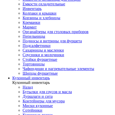
Емкости охладительные
Инвентарь
Колпаки и крышки
Корзины и хлебницы
Креманки
Мармит
Органайзеры для столовых приборов
Пепельницы
Подносы и витрины для фуршета
Подсалфетники
Сахарницы и масленки
Соусники и молочники
Стойки фуршетные
Тортовницы
Чафиндиши и нагревательные элементы
Щипцы фуршетные
Кухонный инвентарь
Кухонный инвентарь
Назад
Бутылки для соусов и масла
Дуршлаги и сита
Контейнеры для мусора
Миски кухонные
Сотейники
Кухонные ложки