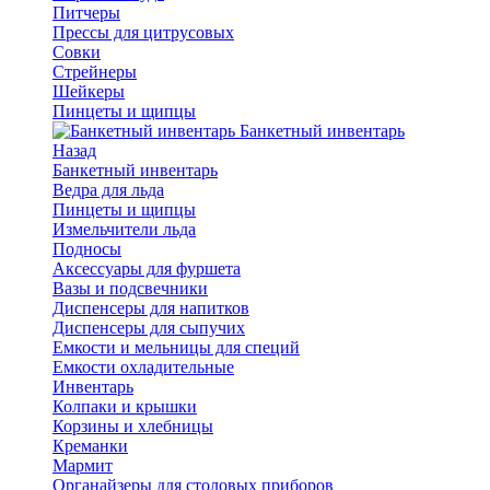
Питчеры
Прессы для цитрусовых
Совки
Стрейнеры
Шейкеры
Пинцеты и щипцы
Банкетный инвентарь
Назад
Банкетный инвентарь
Ведра для льда
Пинцеты и щипцы
Измельчители льда
Подносы
Аксессуары для фуршета
Вазы и подсвечники
Диспенсеры для напитков
Диспенсеры для сыпучих
Емкости и мельницы для специй
Емкости охладительные
Инвентарь
Колпаки и крышки
Корзины и хлебницы
Креманки
Мармит
Органайзеры для столовых приборов