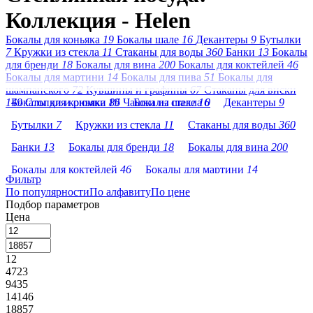
Коллекция - Helen
Бокалы для коньяка
19
Бокалы шале
16
Декантеры
9
Бутылки
7
Кружки из стекла
11
Стаканы для воды
360
Банки
13
Бокалы
для бренди
18
Бокалы для вина
200
Бокалы для коктейлей
46
Бокалы для мартини
14
Бокалы для пива
51
Бокалы для
шампанского
72
Кувшины и графины
67
Стаканы для виски
149
Бокалы для коньяка
Стопки и рюмки
19
86
Чашки из стекла
Бокалы шале
16
0
Декантеры
9
Бутылки
7
Кружки из стекла
11
Стаканы для воды
360
Банки
13
Бокалы для бренди
18
Бокалы для вина
200
Бокалы для коктейлей
46
Бокалы для мартини
14
Фильтр
По популярности
Бокалы для пива
По алфавиту
51
Бокалы для шампанского
По цене
72
Подбор параметров
Кувшины и графины
67
Стаканы для виски
149
Цена
Стопки и рюмки
86
Чашки из стекла
0
12
4723
9435
14146
18857