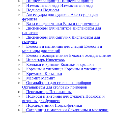
Пинцеты и щипцы
Измельчители льда
Подносы
Аксессуары для
фуршета
Вазы и подсвечники
Диспенсеры для
напитков
Диспенсеры для
сыпучих
Емкости и
мельницы для специй
Емкости охладительные
Инвентарь
Колпаки и крышки
Корзины и хлебницы
Креманки
Мармит
Органайзеры для столовых приборов
Пепельницы
Подносы и
витрины для фуршета
Подсалфетники
Сахарницы и масленки