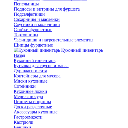
Пепельницы
Подносы и витрины для фуршета
Подсалфетники
Сахарницы и масленки
Соусники и молочники
Стойки фуршетные
Тортовницы
Чафиндиши и нагревательные элементы
Щипцы фуршетные
Кухонный инвентарь
Назад
Кухонный инвентарь
Бутылки для соусов и масла
Дуршлаги и сита
Контейнеры для мусора
Миски кухонные
Сотейники
Кухонные ложки
Мерная посуда
Пинцеты и щипцы
Доски разделочные
Аксессуары кухонные
Гастроемкости
Кастрюли
Венчики