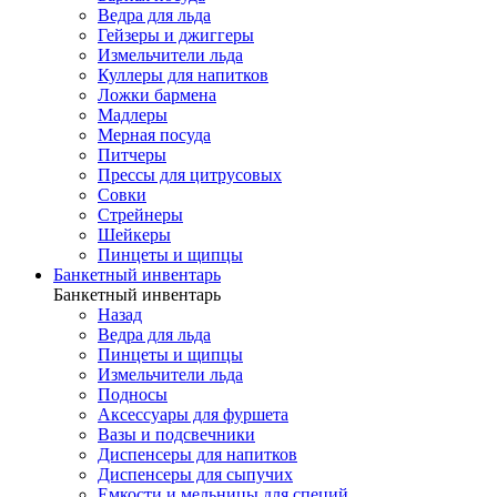
Ведра для льда
Гейзеры и джиггеры
Измельчители льда
Куллеры для напитков
Ложки бармена
Мадлеры
Мерная посуда
Питчеры
Прессы для цитрусовых
Совки
Стрейнеры
Шейкеры
Пинцеты и щипцы
Банкетный инвентарь
Банкетный инвентарь
Назад
Ведра для льда
Пинцеты и щипцы
Измельчители льда
Подносы
Аксессуары для фуршета
Вазы и подсвечники
Диспенсеры для напитков
Диспенсеры для сыпучих
Емкости и мельницы для специй