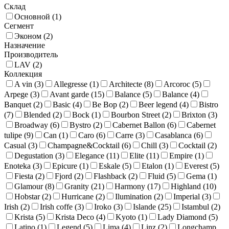
Склад
Основной (
1
)
Сегмент
Эконом (
2
)
Назначение
Производитель
LAV (
2
)
Коллекция
A vin (
3
)
Allegresse (
1
)
Architecte (
8
)
Arcoroc (
5
)
Arpege (
3
)
Avant garde (
15
)
Balance (
5
)
Balance (
4
)
Banquet (
2
)
Basic (
4
)
Be Bop (
2
)
Beer legend (
4
)
Bistro
(
7
)
Blended (
2
)
Bock (
1
)
Bourbon Street (
2
)
Brixton (
3
)
Broadway (
6
)
Bystro (
2
)
Cabernet Ballon (
6
)
Cabernet
tulipe (
9
)
Can (
1
)
Caro (
6
)
Carre (
3
)
Casablanca (
6
)
Casual (
3
)
Champagne&Cocktail (
6
)
Chill (
3
)
Cocktail (
2
)
Degustation (
3
)
Elegance (
11
)
Elite (
11
)
Empire (
1
)
Enoteka (
3
)
Epicure (
1
)
Eskale (
5
)
Etalon (
1
)
Everest (
5
)
Fiesta (
2
)
Fjord (
2
)
Flashback (
2
)
Fluid (
5
)
Gema (
1
)
Glamour (
8
)
Granity (
21
)
Harmony (
17
)
Highland (
10
)
Hobstar (
2
)
Hurricane (
2
)
Ilumination (
2
)
Imperial (
3
)
Irish (
2
)
Irish coffe (
3
)
Iroko (
3
)
Islande (
25
)
Istambul (
2
)
Krista (
5
)
Krista Deco (
4
)
Kyoto (
1
)
Lady Diamond (
5
)
Latino (
1
)
Legend (
5
)
Lima (
4
)
Linz (
2
)
Longchamp