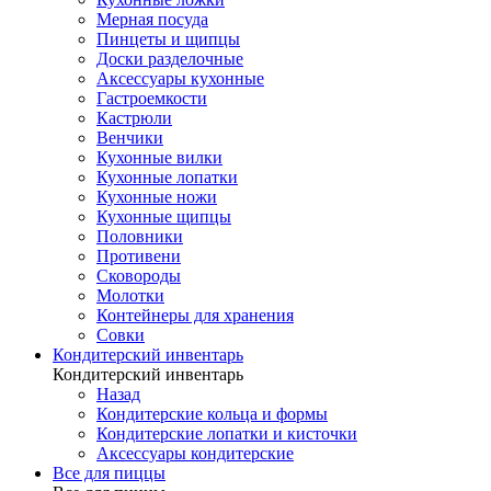
Мерная посуда
Пинцеты и щипцы
Доски разделочные
Аксессуары кухонные
Гастроемкости
Кастрюли
Венчики
Кухонные вилки
Кухонные лопатки
Кухонные ножи
Кухонные щипцы
Половники
Противени
Сковороды
Молотки
Контейнеры для хранения
Совки
Кондитерский инвентарь
Кондитерский инвентарь
Назад
Кондитерские кольца и формы
Кондитерские лопатки и кисточки
Аксессуары кондитерские
Все для пиццы