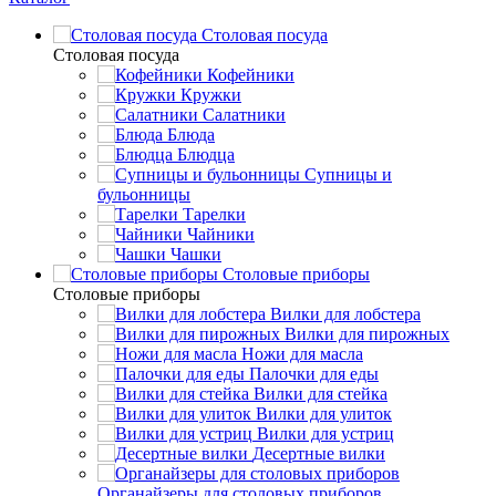
Столовая посуда
Столовая посуда
Кофейники
Кружки
Салатники
Блюда
Блюдца
Супницы и
бульонницы
Тарелки
Чайники
Чашки
Cтоловые приборы
Cтоловые приборы
Вилки для лобстера
Вилки для пирожных
Ножи для масла
Палочки для еды
Вилки для стейка
Вилки для улиток
Вилки для устриц
Десертные вилки
Органайзеры для столовых приборов