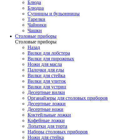
Блюда
Блюдца
Супницы и бульонницы
Тарелки
Чайники
Чашки
Cтоловые приборы
Cтоловые приборы
Назад
Вилки для лобстера
Вилки для пирожных
Ножи для масла
Палочки для еды
Вилки для стейка
Вилки для улиток
Вилки для устриц
Десертные вилки
Органайзеры для столовых приборов
Десертные ложки
Десертные ножи
Коктейльные ложки
Кофейные ложки
Лопатки для торта
Наборы столовых приборов
Ножи для стейка