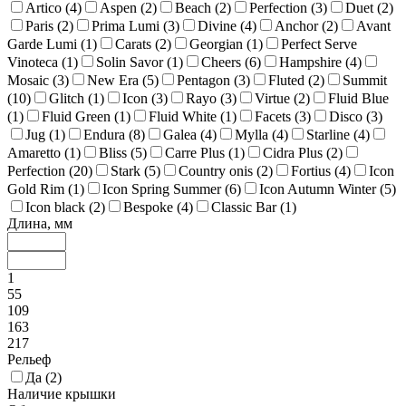
Artico (
4
)
Aspen (
2
)
Beach (
2
)
Perfection (
3
)
Duet (
2
)
Paris (
2
)
Prima Lumi (
3
)
Divine (
4
)
Anchor (
2
)
Avant
Garde Lumi (
1
)
Carats (
2
)
Georgian (
1
)
Perfect Serve
Vinoteca (
1
)
Solin Savor (
1
)
Cheers (
6
)
Hampshire (
4
)
Mosaic (
3
)
New Era (
5
)
Pentagon (
3
)
Fluted (
2
)
Summit
(
10
)
Glitch (
1
)
Icon (
3
)
Rayo (
3
)
Virtue (
2
)
Fluid Blue
(
1
)
Fluid Green (
1
)
Fluid White (
1
)
Facets (
3
)
Disco (
3
)
Jug (
1
)
Endura (
8
)
Galea (
4
)
Mylla (
4
)
Starline (
4
)
Amaretto (
1
)
Bliss (
5
)
Carre Plus (
1
)
Cidra Plus (
2
)
Perfection (
20
)
Stark (
5
)
Country onis (
2
)
Fortius (
4
)
Icon
Gold Rim (
1
)
Icon Spring Summer (
6
)
Icon Autumn Winter (
5
)
Icon black (
2
)
Bespoke (
4
)
Classic Bar (
1
)
Длина, мм
1
55
109
163
217
Рельеф
Да (
2
)
Наличие крышки