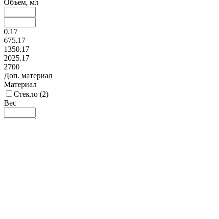
Объем, мл
0.17
675.17
1350.17
2025.17
2700
Доп. материал
Материал
Стекло (
2
)
Вес
165
234
303
371
440
Цвет
Прозрачный (
2
)
Способ мытья
Посудомойка (
2
)
Экологичность