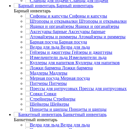
Сланцы для подачи
Барный инвентарь
Барный инвентарь
Сифоны и капсулы
Штопоры и открывалки
Ящики и органайзеры
Аксесуары барные
Атомайзеры и риммеры
Барная посуда
Ведра для льда
Гейзеры и джиггеры
Измельчители льда
Куллеры для напитков
Ложки бармена
Мадлеры
Мерная посуда
Питчеры
Прессы для цитрусовых
Совки
Стрейнеры
Шейкеры
Пинцеты и щипцы
Банкетный инвентарь
Банкетный инвентарь
Ведра для льда