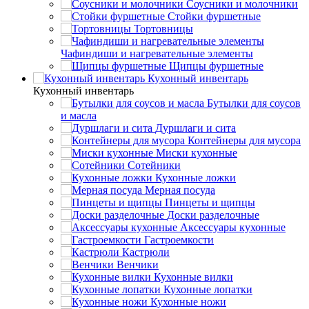
Соусники и молочники
Стойки фуршетные
Тортовницы
Чафиндиши и нагревательные элементы
Щипцы фуршетные
Кухонный инвентарь
Кухонный инвентарь
Бутылки для соусов
и масла
Дуршлаги и сита
Контейнеры для мусора
Миски кухонные
Сотейники
Кухонные ложки
Мерная посуда
Пинцеты и щипцы
Доски разделочные
Аксессуары кухонные
Гастроемкости
Кастрюли
Венчики
Кухонные вилки
Кухонные лопатки
Кухонные ножи