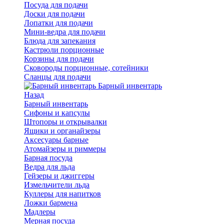
Посуда для подачи
Доски для подачи
Лопатки для подачи
Мини-ведра для подачи
Блюда для запекания
Кастрюли порционные
Корзины для подачи
Сковороды порционные, сотейники
Сланцы для подачи
Барный инвентарь
Назад
Барный инвентарь
Сифоны и капсулы
Штопоры и открывалки
Ящики и органайзеры
Аксесуары барные
Атомайзеры и риммеры
Барная посуда
Ведра для льда
Гейзеры и джиггеры
Измельчители льда
Куллеры для напитков
Ложки бармена
Мадлеры
Мерная посуда