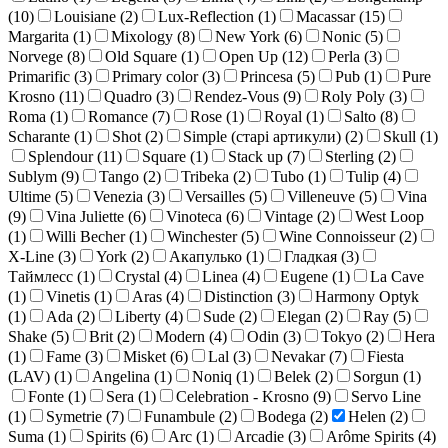
(
10
)
Louisiane (
2
)
Lux-Reflection (
1
)
Macassar (
15
)
Margarita (
1
)
Mixology (
8
)
New York (
6
)
Nonic (
5
)
Norvege (
8
)
Old Square (
1
)
Open Up (
12
)
Perla (
3
)
Primarific (
3
)
Primary color (
3
)
Princesa (
5
)
Pub (
1
)
Pure
Krosno (
11
)
Quadro (
3
)
Rendez-Vous (
9
)
Roly Poly (
3
)
Roma (
1
)
Romance (
7
)
Rose (
1
)
Royal (
1
)
Salto (
8
)
Scharante (
1
)
Shot (
2
)
Simple (старі артикули) (
2
)
Skull (
1
)
Splendour (
11
)
Square (
1
)
Stack up (
7
)
Sterling (
2
)
Sublym (
9
)
Tango (
2
)
Tribeka (
2
)
Tubo (
1
)
Tulip (
4
)
Ultime (
5
)
Venezia (
3
)
Versailles (
5
)
Villeneuve (
5
)
Vina
(
9
)
Vina Juliette (
6
)
Vinoteca (
6
)
Vintage (
2
)
West Loop
(
1
)
Willi Becher (
1
)
Winchester (
5
)
Wine Connoisseur (
2
)
X-Line (
3
)
York (
2
)
Акапулько (
1
)
Гладкая (
3
)
Таймлесс (
1
)
Crystal (
4
)
Linea (
4
)
Eugene (
1
)
La Cave
(
1
)
Vinetis (
1
)
Aras (
4
)
Distinction (
3
)
Harmony Optyk
(
1
)
Ada (
2
)
Liberty (
4
)
Sude (
2
)
Elegan (
2
)
Ray (
5
)
Shake (
5
)
Brit (
2
)
Modern (
4
)
Odin (
3
)
Tokyo (
2
)
Hera
(
1
)
Fame (
3
)
Misket (
6
)
Lal (
3
)
Nevakar (
7
)
Fiesta
(LAV) (
1
)
Angelina (
1
)
Noniq (
1
)
Belek (
2
)
Sorgun (
1
)
Fonte (
1
)
Sera (
1
)
Celebration - Krosno (
9
)
Servo Line
(
1
)
Symetrie (
7
)
Funambule (
2
)
Bodega (
2
)
Helen (
2
)
Suma (
1
)
Spirits (
6
)
Arc (
1
)
Arcadie (
3
)
Arôme Spirits (
4
)