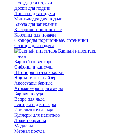
Посуда для подачи
Доски для подачи
Лопатки для подачи
Мини-ведра для подачи
Блюда для запекания
Кастрюли порционные
Корзины для подачи
Сковороды порционные, сотейники
Сланцы для подачи
Барный инвентарь
Назад
Барный инвентарь
Сифоны и капсулы
Штопоры и открывалки
Ящики и органайзеры
Аксесуары барные
Атомайзеры и риммеры
Барная посуда
Ведра для льда
Гейзеры и джиггеры
Измельчители льда
Куллеры для напитков
Ложки бармена
Мадлеры
Мерная посуда