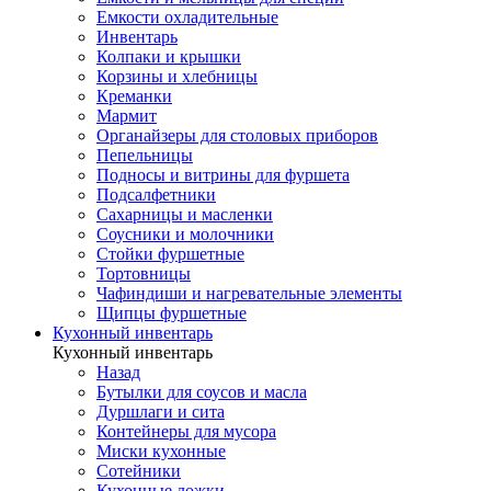
Емкости охладительные
Инвентарь
Колпаки и крышки
Корзины и хлебницы
Креманки
Мармит
Органайзеры для столовых приборов
Пепельницы
Подносы и витрины для фуршета
Подсалфетники
Сахарницы и масленки
Соусники и молочники
Стойки фуршетные
Тортовницы
Чафиндиши и нагревательные элементы
Щипцы фуршетные
Кухонный инвентарь
Кухонный инвентарь
Назад
Бутылки для соусов и масла
Дуршлаги и сита
Контейнеры для мусора
Миски кухонные
Сотейники
Кухонные ложки