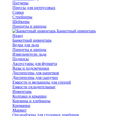
Питчеры
Прессы для цитрусовых
Совки
Стрейнеры
Шейкеры
Пинцеты и щипцы
Банкетный инвентарь
Назад
Банкетный инвентарь
Ведра для льда
Пинцеты и щипцы
Измельчители льда
Подносы
Аксессуары для фуршета
Вазы и подсвечники
Диспенсеры для напитков
Диспенсеры для сыпучих
Емкости и мельницы для специй
Емкости охладительные
Инвентарь
Колпаки и крышки
Корзины и хлебницы
Креманки
Мармит
Органайзеры для столовых приборов