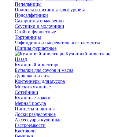
Пепельницы
Подносы и витрины для фуршета
Подсалфетники
Сахарницы и масленки
Соусники и молочники
Стойки фуршетные
Тортовницы
Чафиндиши и нагревательные элементы
Щипцы фуршетные
Кухонный инвентарь
Назад
Кухонный инвентарь
Бутылки для соусов и масла
Дуршлаги и сита
Контейнеры для мусора
Миски кухонные
Сотейники
Кухонные ложки
Мерная посуда
Пинцеты и щипцы
Доски разделочные
Аксессуары кухонные
Гастроемкости
Кастрюли
Венчики