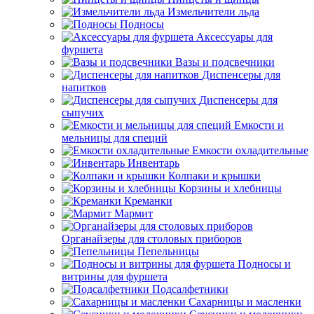
Измельчители льда
Подносы
Аксессуары для
фуршета
Вазы и подсвечники
Диспенсеры для
напитков
Диспенсеры для
сыпучих
Емкости и
мельницы для специй
Емкости охладительные
Инвентарь
Колпаки и крышки
Корзины и хлебницы
Креманки
Мармит
Органайзеры для столовых приборов
Пепельницы
Подносы и
витрины для фуршета
Подсалфетники
Сахарницы и масленки