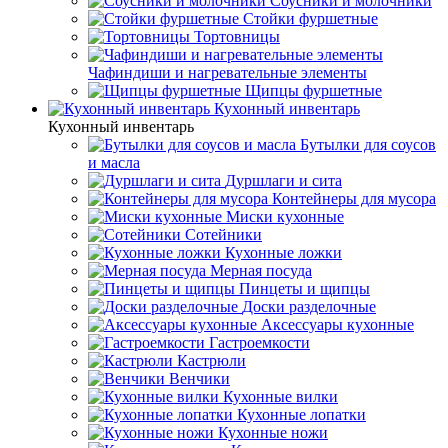
Соусники и молочники
Стойки фуршетные
Тортовницы
Чафиндиши и нагревательные элементы
Щипцы фуршетные
Кухонный инвентарь
Кухонный инвентарь
Бутылки для соусов
и масла
Дуршлаги и сита
Контейнеры для мусора
Миски кухонные
Сотейники
Кухонные ложки
Мерная посуда
Пинцеты и щипцы
Доски разделочные
Аксессуары кухонные
Гастроемкости
Кастрюли
Венчики
Кухонные вилки
Кухонные лопатки
Кухонные ножи