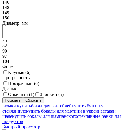
146
148
149
150
Диаметр, мм
75
82
90
97
104
Форма
Круглая (
6
)
Прозрачность
Прозрачный (
6
)
Дзеньк
Обычный (
1
)
Звонкий (
5
)
рюмки купить
бокал для коктейлей
купить бутылку
стеклянную
купить бокалы для мартини в украине
стакан
шале
купить бокалы для шампанского
стеклянные банки для
продуктов
Быстрый просмотр