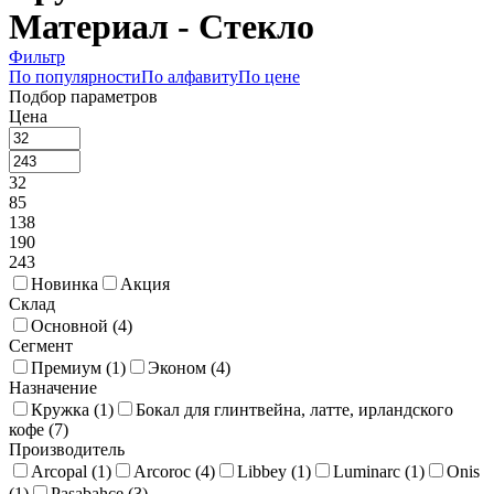
Материал - Стекло
Фильтр
По популярности
По алфавиту
По цене
Подбор параметров
Цена
32
85
138
190
243
Новинка
Акция
Склад
Основной (
4
)
Сегмент
Премиум (
1
)
Эконом (
4
)
Назначение
Кружка (
1
)
Бокал для глинтвейна, латте, ирландского
кофе (
7
)
Производитель
Arcopal (
1
)
Arcoroc (
4
)
Libbey (
1
)
Luminarc (
1
)
Onis
(
1
)
Pasabahce (
3
)