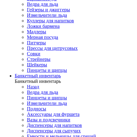
Ведра для льда
Гейзеры и джиггеры
Измельчители льда
Куллеры для напитков
Ложки бармена
Мадлеры
Мерная посуда
Питчеры
Прессы для цитрусовых
Совки
Стрейнеры
Шейкеры
Пинцеты и щипцы
Банкетный инвентарь
Банкетный инвентарь
Назад
Ведра для льда
Пинцеты и щипцы
Измельчители льда
Подносы
Аксессуары для фуршета
Вазы и подсвечники
Диспенсеры для напитков
Диспенсеры для сыпучих
Емкости и мельницы для специй