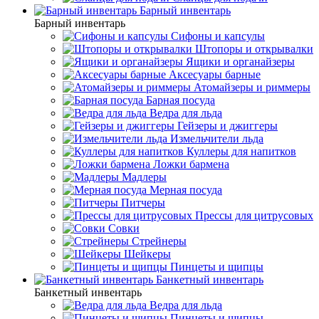
Барный инвентарь
Барный инвентарь
Сифоны и капсулы
Штопоры и открывалки
Ящики и органайзеры
Аксесуары барные
Атомайзеры и риммеры
Барная посуда
Ведра для льда
Гейзеры и джиггеры
Измельчители льда
Куллеры для напитков
Ложки бармена
Мадлеры
Мерная посуда
Питчеры
Прессы для цитрусовых
Совки
Стрейнеры
Шейкеры
Пинцеты и щипцы
Банкетный инвентарь
Банкетный инвентарь
Ведра для льда
Пинцеты и щипцы