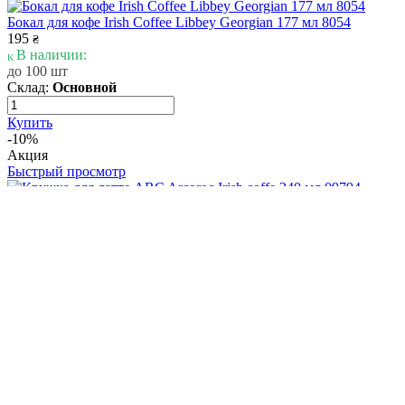
Бокал для кофе Irish Coffee Libbey Georgian 177 мл 8054
195
₴
В наличии:
до 100 шт
Склад:
Основной
Купить
-10%
Акция
Быстрый просмотр
Кружка для латте ARC Arcoroc Irish coffe 240 мл 09794
199
₴
179
₴
Экономия: 20
₴
В наличии:
100+ шт
Склад:
Основной
Купить
-10%
Акция
Быстрый просмотр