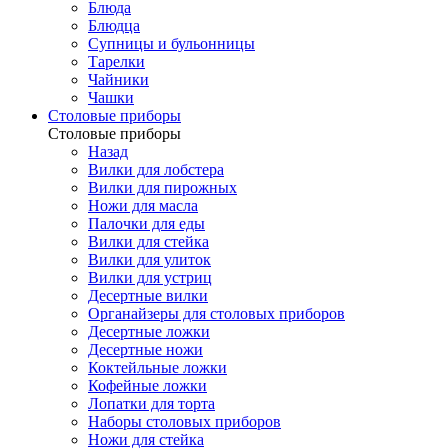
Блюда
Блюдца
Супницы и бульонницы
Тарелки
Чайники
Чашки
Cтоловые приборы
Cтоловые приборы
Назад
Вилки для лобстера
Вилки для пирожных
Ножи для масла
Палочки для еды
Вилки для стейка
Вилки для улиток
Вилки для устриц
Десертные вилки
Органайзеры для столовых приборов
Десертные ложки
Десертные ножи
Коктейльные ложки
Кофейные ложки
Лопатки для торта
Наборы столовых приборов
Ножи для стейка