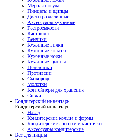
Мерная посуда
Пинцеты и щипцы
Доски разделочные
Аксессуары кухонные
Гастроемкости
Кастрюли
Венчики
Кухонные вилки
Кухонные лопатки
Кухонные ножи
Кухонные щипцы
Половники
Противени
Сковороды
Молотки
Контейнеры для хранения
Совки
Кондитерский инвентарь
Кондитерский инвентарь
Назад
Кондитерские кольца и формы
Кондитерские лопатки и кисточки
Аксессуары кондитерские
Все для пиццы